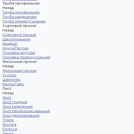
Труба профильная
Назад
Труба профильная
Труба квадратная
Труба прямоугольная
Сортовой прокат
Назад
Сортовой прокат
Шестигранник
Квадрат
Круги/Прутки
Поковка круглая
Поковка прямоугольная
Фасонный прокат
Назад
Фасонный прокат
Уголок
Швеллер
Балка/Тавр
Лист
Назад
Лист
Лист гладкий
Лист рифленый
Лист перфорированный
Лист декоративный
Плита
Фольга
Полоса
Лента