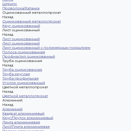
Штрипс
Проволока/Катанка
Оцинкованный металлопрокат
Назад
Оцинкованный металлопрокат
Круг оцинкованный
Лист оцинкованный
Назад
Лист оцинкованный
Лист оцинкованный
Лист оцинкованный с полимерным покрытием
Полоса оцинкованная
Профнастил оцинкованный
Труба оцинкованная
Назад
Труба оцинкованная
Труба круглая
Труба профильная
Уголок оцинкованный
Цветной металлопрокат
Назад
Цветной металлопрокат
Алюминий
Назад
Алюминий
Квадрат алюминиевый
Круг/Пруток алюминиевый
Лента алюминиевая
Лист/Плита алюминиевая
Полоса алюминиевая