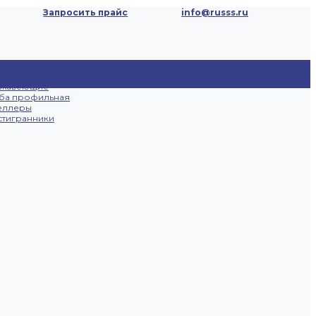
Запросить прайс
info@russs.ru
ецпредложения
Доставка и
Отзывы
Контакты
ты
оплата
ржавеющие
ба профильная
еллеры
тигранники