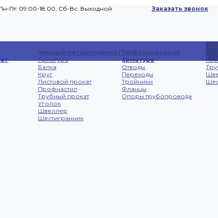
Пн-Пт: 09:00-18:00, Cб-Вс: Выходной
Заказать звонок
Сп
Черный металлопрокат
Трубопроводная
Лис
ат
Арматура
арматура
не
Балка
Отводы
Тру
Круг
Переходы
Шв
Листовой прокат
Тройники
Шес
Профнастил
Фланцы
Трубный прокат
Опоры трубопровода
Уголок
Швеллер
Шестигранник