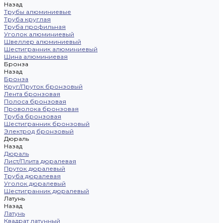
Назад
Трубы алюминиевые
Труба круглая
Труба профильная
Уголок алюминиевый
Швеллер алюминиевый
Шестигранник алюминиевый
Шина алюминиевая
Бронза
Назад
Бронза
Круг/Пруток бронзовый
Лента бронзовая
Полоса бронзовая
Проволока бронзовая
Труба бронзовая
Шестигранник бронзовый
Электрод бронзовый
Дюраль
Назад
Дюраль
Лист/Плита дюралевая
Пруток дюралевый
Труба дюралевая
Уголок дюралевый
Шестигранник дюралевый
Латунь
Назад
Латунь
Квадрат латунный