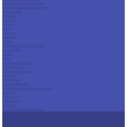
Уголок оцинкованный
Цветной металлопрокат
Алюминий
Бронза
Дюраль
Латунь
Медь
Никель
Свинец
Титан
Черный металлопрокат
Арматура
Балка
Круг
Листовой прокат
Профнастил
Трубный прокат
Уголок
Швеллер
Шестигранник
Трубопроводная арматура
Отводы
Переходы
Тройники
Фланцы
Опоры трубопровода
Спецпредложения
Листы нержавеющие
Труба профильная
Швеллеры