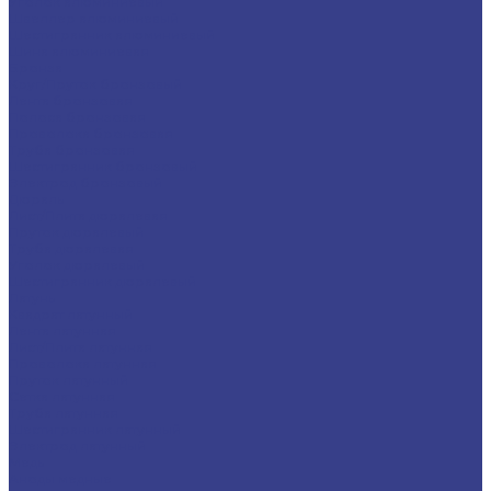
Уголок алюминиевый
Швеллер алюминиевый
Шестигранник алюминиевый
Шина алюминиевая
Бронза
Круг/Пруток бронзовый
Лента бронзовая
Полоса бронзовая
Проволока бронзовая
Труба бронзовая
Шестигранник бронзовый
Электрод бронзовый
Дюраль
Лист/Плита дюралевая
Пруток дюралевый
Труба дюралевая
Уголок дюралевый
Шестигранник дюралевый
Латунь
Квадрат латунный
Лента латунная
Лист/Плита латунная
Проволока латунная
Пруток латунный
Сетка латунная
Труба латунная
Шестигранник латунный
Электрод латунный
Медь
Аноды медные