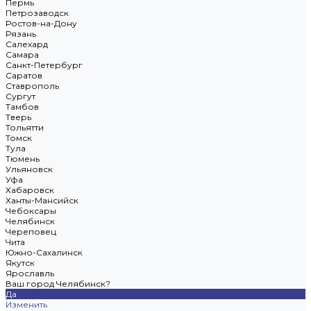
Пермь
Петрозаводск
Ростов-на-Дону
Рязань
Салехард
Самара
Санкт-Петербург
Саратов
Ставрополь
Сургут
Тамбов
Тверь
Тольятти
Томск
Тула
Тюмень
Ульяновск
Уфа
Хабаровск
Ханты-Мансийск
Чебоксары
Челябинск
Череповец
Чита
Южно-Сахалинск
Якутск
Ярославль
Ваш город Челябинск?
Да
Изменить