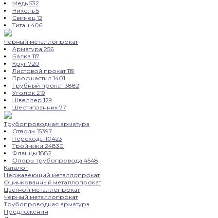
Медь
532
Никель
5
Свинец
12
Титан
406
Черный металлопрокат
Арматура
256
Балка
117
Круг
720
Листовой прокат
119
Профнастил
1401
Трубный прокат
3882
Уголок
219
Швеллер
129
Шестигранник
77
Трубопроводная арматура
Отводы
15397
Переходы
10423
Тройники
24830
Фланцы
1882
Опоры трубопровода
4548
Каталог
Нержавеющий металлопрокат
Оцинкованный металлопрокат
Цветной металлопрокат
Черный металлопрокат
Трубопроводная арматура
Предложения