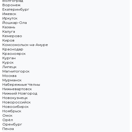
Волгоград
Воронеж
Екатеринбург
Ижевск
Иркутск
Йошкар-Ола
Казань
Калуга
Кемерово
Киров
Комсомольск-на-Амуре
Краснодар
Красноярск
Курган
Курск
Липецк
Магнитогорск
Москва
Мурманск
Набережные Челны
Нижневартовск
Нижний Новгород
Новокузнецк
Новороссийск
Новосибирск
Ноябрьск
Омск
Орёл
Оренбург
Пенза