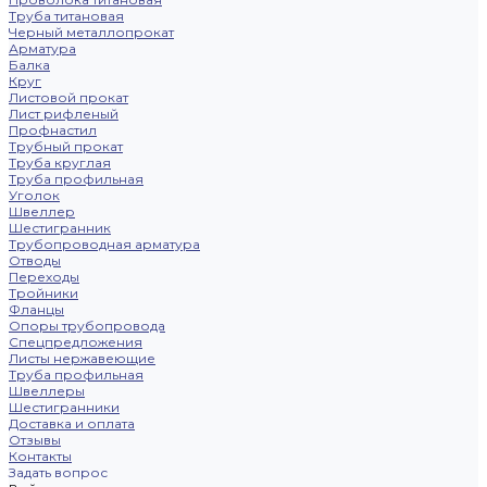
Труба титановая
Черный металлопрокат
Арматура
Балка
Круг
Листовой прокат
Лист рифленый
Профнастил
Трубный прокат
Труба круглая
Труба профильная
Уголок
Швеллер
Шестигранник
Трубопроводная арматура
Отводы
Переходы
Тройники
Фланцы
Опоры трубопровода
Спецпредложения
Листы нержавеющие
Труба профильная
Швеллеры
Шестигранники
Доставка и оплата
Отзывы
Контакты
Задать вопрос