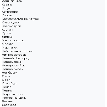
Йошкар-Ола
Казань
Калуга
Кемерово
Киров
Комсомольск-на-Амуре
Краснодар
Красноярск
Курган
Курск
Липецк
Магнитогорск
Москва
Мурманск
Набережные Челны
Нижневартовск
Нижний Новгород
Новокузнецк
Новороссийск
Новосибирск
Ноябрьск
Омск
Орёл
Оренбург
Пенза
Пермь
Петрозаводск
Ростов-на-Дону
Рязань
Салехард