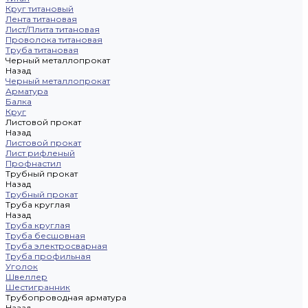
Круг титановый
Лента титановая
Лист/Плита титановая
Проволока титановая
Труба титановая
Черный металлопрокат
Назад
Черный металлопрокат
Арматура
Балка
Круг
Листовой прокат
Назад
Листовой прокат
Лист рифленый
Профнастил
Трубный прокат
Назад
Трубный прокат
Труба круглая
Назад
Труба круглая
Труба бесшовная
Труба электросварная
Труба профильная
Уголок
Швеллер
Шестигранник
Трубопроводная арматура
Назад