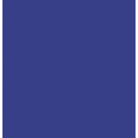
Плита
Фольга
Полоса
Лента
Штрипс
Проволока/Катанка
Оцинкованный металлопрокат
Круг оцинкованный
Лист оцинкованный
Лист оцинкованный
Лист оцинкованный с полимерным покрытием
Полоса оцинкованная
Профнастил оцинкованный
Труба оцинкованная
Труба круглая
Труба профильная
Уголок оцинкованный
Цветной металлопрокат
Алюминий
Квадрат алюминиевый
Круг/Пруток алюминиевый
Лента алюминиевая
Лист/Плита алюминиевая
Полоса алюминиевая
Проволока алюминиевая
Тавр алюминиевый
Трубы алюминиевые
Труба круглая
Труба профильная