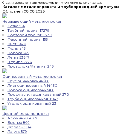
С вами свяжется наш менеджер для уточнения деталей заказа
Каталог металлопроката и трубопроводной арматуры
Обновлен 08.08.2026
Нержавеющий металлопрокат
Сетка
914
Трубный прокат
17279
Сортовой прокат
21739
Фасонный прокат
155
Лист
11470
Фольга
13
Полоса
143
Лента
53647
Штрипс
2776
Проволока/Катанка
245
Оцинкованный металлопрокат
Круг оцинкованный
6
Лист оцинкованный
14430
Полоса оцинкованная
6
Профнастил оцинкованный
270
Труба оцинкованная
18147
Уголок оцинкованный
23
Цветной металлопрокат
Алюминий
4657
Бронза
899
Дюраль
1504
Латунь
579