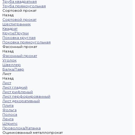
Труба квадратная
Труба прямоугольная
Сортовой прокат
Назад
Сортовой прокат
Шестигранник
Квадрат
Круги/Прутки
Поковка круглая
Поковка прямоугольная
Фасонный прокат
Назад
Фасонный прокат
Уголок
Швеллер
Балка/Тавр
Лист
Назад
Лист
Лист гладкий
Лист рифленый
Лист перфорированный
Лист декоративный
Плита
Фольга
Полоса
Лента
Штрипс
Проволока/Катанка
Оцинкованный металлопрокат