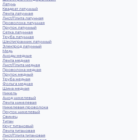
Латунь
Квадрат латунный
Лента латунная
Лист/Плита латунная
Проволока латунная
Пруток латунный
Сетка латунная
Труба латунная
Шестигранник латунный
Электрод латунный
Медь
Аноды медные
Лента медная
Лист/Плита медная
Проволока медная
Пруток медный
Труба медная
Фольга медная
Шина медная
Никель
Анод никелевый
Лента никелевая
Никелевая проволока
Пруток никелевый
Свинец
Титан
Круг титановый
Лента титановая
Лист/Плита титановая
Проволока титановая