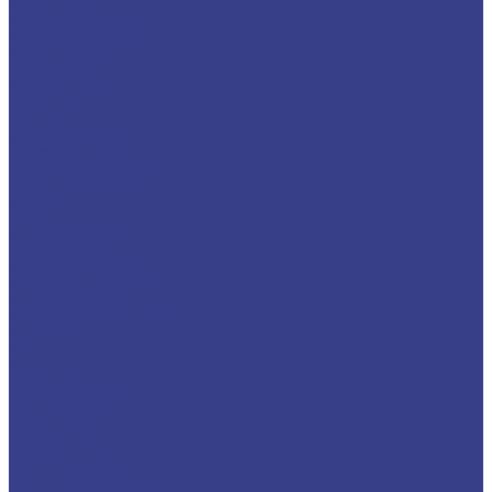
Лента медная
Лист/Плита медная
Проволока медная
Пруток медный
Труба медная
Фольга медная
Шина медная
Никель
Анод никелевый
Лента никелевая
Никелевая проволока
Пруток никелевый
Свинец
Титан
Круг титановый
Лента титановая
Лист/Плита титановая
Проволока титановая
Труба титановая
Черный металлопрокат
Арматура
Балка
Круг
Листовой прокат
Лист рифленый
Профнастил
Трубный прокат
Труба круглая
Труба бесшовная
Труба электросварная