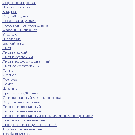
Сортовой прокат
Шестигранник
Квадрат
Круги/Прутки
Поковка круглая
Поковка прямоугольная
Фасонный прокат
Уголок
Швеллер
Балка/Тавр
Лист
Лист гладкий
Лист рифленый
Лист перфорированный
Лист декоративный
Плита
Фольга
Полоса
Лента
Штрипс
Проволока/Катанка
Оцинкованный металлопрокат
Круг оцинкованный
Лист оцинкованный
Лист оцинкованный
Лист оцинкованный с полимерным покрытием
Полоса оцинкованная
Профнастил оцинкованный
Труба оцинкованная
Труба круглая