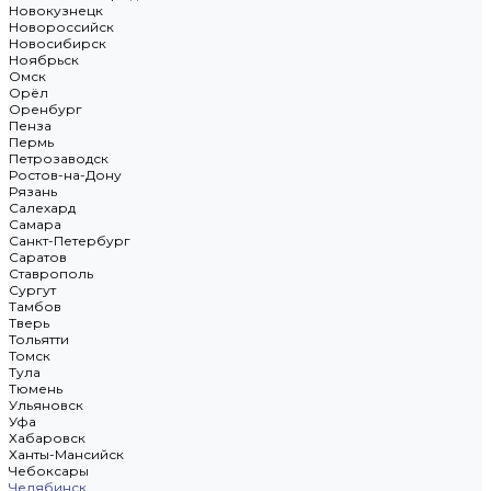
Новокузнецк
Новороссийск
Новосибирск
Ноябрьск
Омск
Орёл
Оренбург
Пенза
Пермь
Петрозаводск
Ростов-на-Дону
Рязань
Салехард
Самара
Санкт-Петербург
Саратов
Ставрополь
Сургут
Тамбов
Тверь
Тольятти
Томск
Тула
Тюмень
Ульяновск
Уфа
Хабаровск
Ханты-Мансийск
Чебоксары
Челябинск