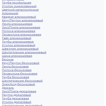
Труба профильная
Уголок оцинкованный
Цветной металлопрокат
Алюминий
Квадрат алюминиевый
Круг/Пруток алюминиевый
Лента алюминиевая
Лист/Плита алюминиевая
Полоса алюминиевая
Проволока алюминиевая
Тавр алюминиевый
Трубы алюминиевые
Уголок алюминиевый
Швеллер алюминиевый
Шестигранник алюминиевый
Шина алюминиевая
Бронза
Круг/Пруток бронзовый
Лента бронзовая
Полоса бронзовая
Проволока бронзовая
Труба бронзовая
Шестигранник бронзовый
Электрод бронзовый
Дюраль
Лист/Плита дюралевая
Пруток дюралевый
Труба дюралевая
Уголок дюралевый
Шестигранник дюралевый