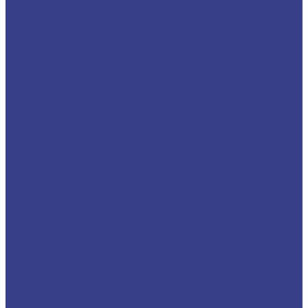
Шестигранники
Доставка и оплата
Отзывы
Контакты
...
Каталог
Нержавеющий металлопрокат
Сетка
Трубный прокат
Труба круглая
Труба электросварная
Труба бесшовная
Труба профильная
Труба квадратная
Труба прямоугольная
Сортовой прокат
Шестигранник
Квадрат
Круги/Прутки
Поковка круглая
Поковка прямоугольная
Фасонный прокат
Уголок
Швеллер
Балка/Тавр
Лист
Лист гладкий
Лист рифленый
Лист перфорированный
Лист декоративный