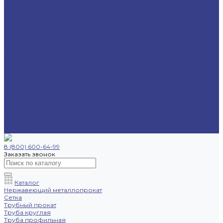
Труба профильная
Уголок
Швеллер
Шестигранник
Трубопроводная арматура
Отводы
Переходы
Тройники
Фланцы
Опоры трубопровода
Спецпредложения
Листы нержавеющие
Труба профильная
Швеллеры
Шестигранники
Доставка и оплата
Отзывы
Контакты
8 (800) 600-64-99
Заказать звонок
Каталог
Нержавеющий металлопрокат
Сетка
Трубный прокат
Труба круглая
Труба профильная