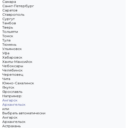
Самара
Санкт-Петербург
Саратов
Ставрополь
Сургут
Тамбов
Тверь
Тольятти
Томск
Тула
Тюмень
Ульяновск
Уфа
Хабаровск
Ханты-Мансийск
Чебоксары
Челябинск
Череповец
Чита
Южно-Сахалинск
Якутск
Ярославль
Например:
Ангарск
Архангельск
или
Выбрать автоматически
Ангарск
Архангельск
Астрахань