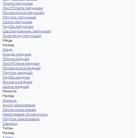
Лента латунная
Лист/Плита латунная
Проволока латунная
Пруток латунный
Сетка латунная
Труба латунная
Шестигранник латунный
Электрод латунный
Медь
Назад
Медь
Аноды медные
Лента медная
Лист/Плита медная
Проволока медная
Пруток медный
Труба медная
Фольга медная
Шина медная
Никель
Назад
Никель
Анод никелевый
Лента никелевая
Никелевая проволока
Пруток никелевый
Свинец
Титан
Назад
Титан