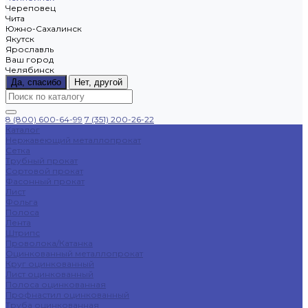
Череповец
Чита
Южно-Сахалинск
Якутск
Ярославль
Ваш город
Челябинск
Да, спасибо
Нет, другой
8 (800) 600-64-99
7 (351) 200-26-22
Каталог
Нержавеющий металлопрокат
Сетка
Трубный прокат
Сортовой прокат
Фасонный прокат
Лист
Фольга
Полоса
Лента
Штрипс
Проволока/Катанка
Оцинкованный металлопрокат
Круг оцинкованный
Лист оцинкованный
Полоса оцинкованная
Профнастил оцинкованный
Труба оцинкованная