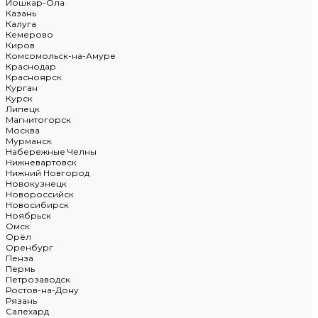
Йошкар-Ола
Казань
Калуга
Кемерово
Киров
Комсомольск-на-Амуре
Краснодар
Красноярск
Курган
Курск
Липецк
Магнитогорск
Москва
Мурманск
Набережные Челны
Нижневартовск
Нижний Новгород
Новокузнецк
Новороссийск
Новосибирск
Ноябрьск
Омск
Орёл
Оренбург
Пенза
Пермь
Петрозаводск
Ростов-на-Дону
Рязань
Салехард