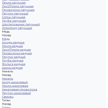
Лента латунная
Лист/Плита латунная
Проволока латунная
Пруток латунный
Сетка латунная
Труба латунная
Шестигранник латунный
Электрод латунный
Медь
Назад
Медь
Аноды медные
Лента медная
Лист/Плита медная
Проволока медная
Пруток медный
Труба медная
Фольга медная
Шина медная
Никель
Назад
Никель
Анод никелевый
Лента никелевая
Никелевая проволока
Пруток никелевый
Свинец
Титан
Назад
Титан