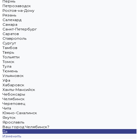
Пермь
Петрозаводск
Ростов-на-Дону
Рязань
Салехард
Самара
Санкт-Петербург
Саратов
Ставрополь
Сургут
Тамбов
Тверь
Тольятти
Томск
Тула
Тюмень
Ульяновск
Уфа
Хабаровск
Ханты-Мансийск
Чебоксары
Челябинск
Череповец
Чита
Южно-Сахалинск
Якутск
Ярославль
Ваш город Челябинск?
Да
Изменить