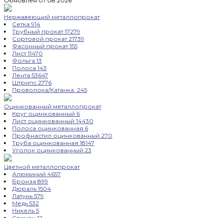
Обновлен 07.08.2026
Нержавеющий металлопрокат
Сетка
914
Трубный прокат
17279
Сортовой прокат
21739
Фасонный прокат
155
Лист
11470
Фольга
13
Полоса
143
Лента
53647
Штрипс
2776
Проволока/Катанка
245
Оцинкованный металлопрокат
Круг оцинкованный
6
Лист оцинкованный
14430
Полоса оцинкованная
6
Профнастил оцинкованный
270
Труба оцинкованная
18147
Уголок оцинкованный
23
Цветной металлопрокат
Алюминий
4657
Бронза
899
Дюраль
1504
Латунь
579
Медь
532
Никель
5
Свинец
12