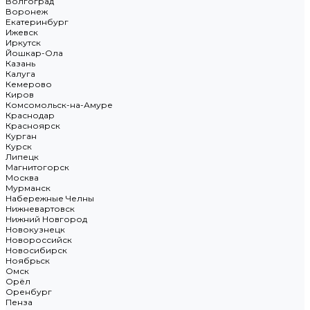
Волгоград
Воронеж
Екатеринбург
Ижевск
Иркутск
Йошкар-Ола
Казань
Калуга
Кемерово
Киров
Комсомольск-на-Амуре
Краснодар
Красноярск
Курган
Курск
Липецк
Магнитогорск
Москва
Мурманск
Набережные Челны
Нижневартовск
Нижний Новгород
Новокузнецк
Новороссийск
Новосибирск
Ноябрьск
Омск
Орёл
Оренбург
Пенза