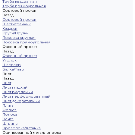
Труба квадратная
Труба прямоугольная
Сортовой прокат
Назад
Сортовой прокат
Шестигранник
Квадрат
Круги/Прутки
Поковка круглая
Поковка прямоугольная
Фасонный прокат
Назад
Фасонный прокат
Уголок
Швеллер
Балка/Тавр
Лист
Назад
Лист
Лист гладкий
Лист рифленый
Лист перфорированный
Лист декоративный
Плита
Фольга
Полоса
Лента
Штрипс
Проволока/Катанка
Оцинкованный металлопрокат