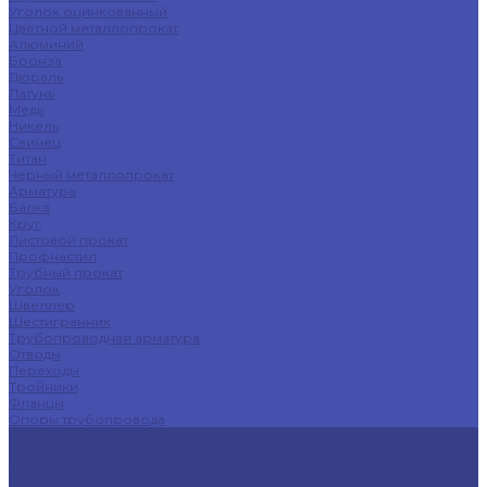
Уголок оцинкованный
Цветной металлопрокат
Алюминий
Бронза
Дюраль
Латунь
Медь
Никель
Свинец
Титан
Черный металлопрокат
Арматура
Балка
Круг
Листовой прокат
Профнастил
Трубный прокат
Уголок
Швеллер
Шестигранник
Трубопроводная арматура
Отводы
Переходы
Тройники
Фланцы
Опоры трубопровода
Спецпредложения
Листы нержавеющие
Труба профильная
Швеллеры