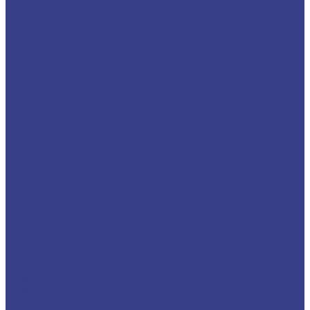
Плита
Фольга
Полоса
Лента
Штрипс
Проволока/Катанка
Оцинкованный металлопрокат
Круг оцинкованный
Лист оцинкованный
Лист оцинкованный
Лист оцинкованный с полимерным покрытием
Полоса оцинкованная
Профнастил оцинкованный
Труба оцинкованная
Труба круглая
Труба профильная
Уголок оцинкованный
Цветной металлопрокат
Алюминий
Квадрат алюминиевый
Круг/Пруток алюминиевый
Лента алюминиевая
Лист/Плита алюминиевая
Полоса алюминиевая
Проволока алюминиевая
Тавр алюминиевый
Трубы алюминиевые
Труба круглая
Труба профильная