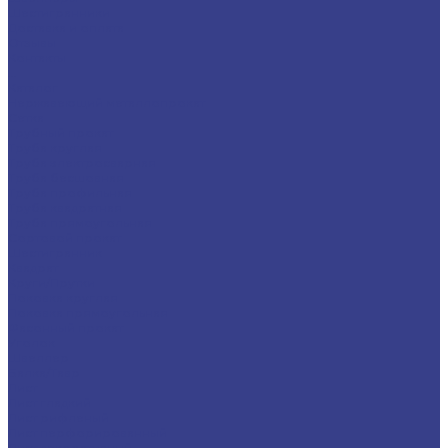
Шестигранники
Доставка и оплата
Отзывы
Контакты
...
Каталог
Нержавеющий металлопрокат
Сетка
Трубный прокат
Труба круглая
Труба электросварная
Труба бесшовная
Труба профильная
Труба квадратная
Труба прямоугольная
Сортовой прокат
Шестигранник
Квадрат
Круги/Прутки
Поковка круглая
Поковка прямоугольная
Фасонный прокат
Уголок
Швеллер
Балка/Тавр
Лист
Лист гладкий
Лист рифленый
Лист перфорированный
Лист декоративный