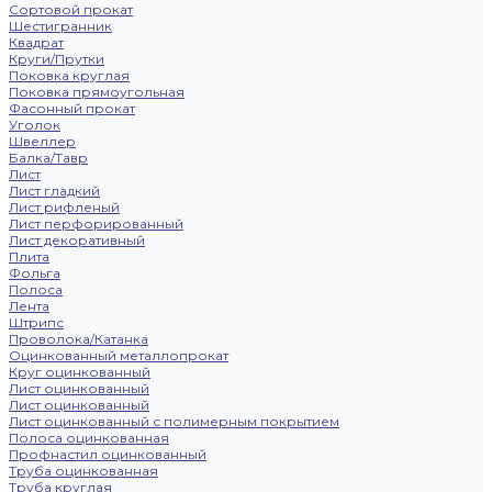
Сортовой прокат
Шестигранник
Квадрат
Круги/Прутки
Поковка круглая
Поковка прямоугольная
Фасонный прокат
Уголок
Швеллер
Балка/Тавр
Лист
Лист гладкий
Лист рифленый
Лист перфорированный
Лист декоративный
Плита
Фольга
Полоса
Лента
Штрипс
Проволока/Катанка
Оцинкованный металлопрокат
Круг оцинкованный
Лист оцинкованный
Лист оцинкованный
Лист оцинкованный с полимерным покрытием
Полоса оцинкованная
Профнастил оцинкованный
Труба оцинкованная
Труба круглая