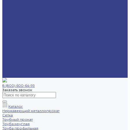
Труба профильная
Уголок
Швеллер
Шестигранник
Трубопроводная арматура
Отводы
Переходы
Тройники
Фланцы
Опоры трубопровода
Спецпредложения
Листы нержавеющие
Труба профильная
Швеллеры
Шестигранники
Доставка и оплата
Отзывы
Контакты
8 (800) 600-64-99
Заказать звонок
Каталог
Нержавеющий металлопрокат
Сетка
Трубный прокат
Труба круглая
Труба профильная