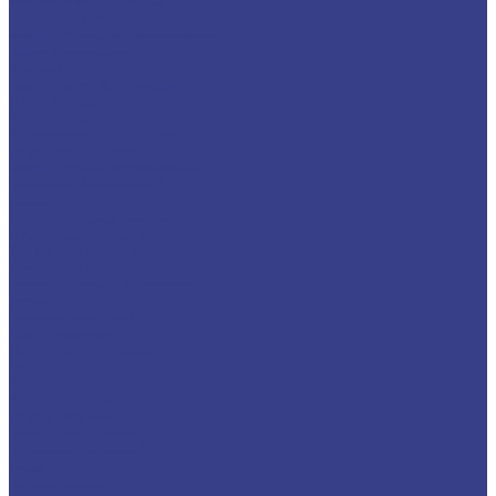
Уголок алюминиевый
Швеллер алюминиевый
Шестигранник алюминиевый
Шина алюминиевая
Бронза
Круг/Пруток бронзовый
Лента бронзовая
Полоса бронзовая
Проволока бронзовая
Труба бронзовая
Шестигранник бронзовый
Электрод бронзовый
Дюраль
Лист/Плита дюралевая
Пруток дюралевый
Труба дюралевая
Уголок дюралевый
Шестигранник дюралевый
Латунь
Квадрат латунный
Лента латунная
Лист/Плита латунная
Проволока латунная
Пруток латунный
Сетка латунная
Труба латунная
Шестигранник латунный
Электрод латунный
Медь
Аноды медные