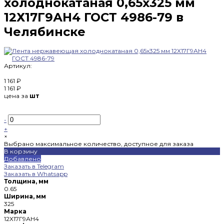
холоднокатаная 0,65х325 мм
12Х17Г9АН4 ГОСТ 4986-79 в
Челябинске
Артикул:
1 161 ₽
1 161 ₽
цена за
шт
-
+
×
Выбрано максимальное количество, доступное для заказа
В корзину
Добавлено
Заказать в Telegram
Заказать в Whatsapp
Толщина, мм
0.65
Ширина, мм
325
Марка
12Х17Г9АН4