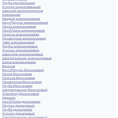
Труба профильная
Уголок оцинкованный
Цветной металлопрокат
Алюминий
Квадрат алюминиевый
Круг/Пруток алюминиевый
Лента алюминиевая
Лист/Плита алюминиевая
Полоса алюминиевая
Проволока алюминиевая
Тавр алюминиевый
Трубы алюминиевые
Уголок алюминиевый
Швеллер алюминиевый
Шестигранник алюминиевый
Шина алюминиевая
Бронза
Круг/Пруток бронзовый
Лента бронзовая
Полоса бронзовая
Проволока бронзовая
Труба бронзовая
Шестигранник бронзовый
Электрод бронзовый
Дюраль
Лист/Плита дюралевая
Пруток дюралевый
Труба дюралевая
Уголок дюралевый
Шестигранник дюралевый