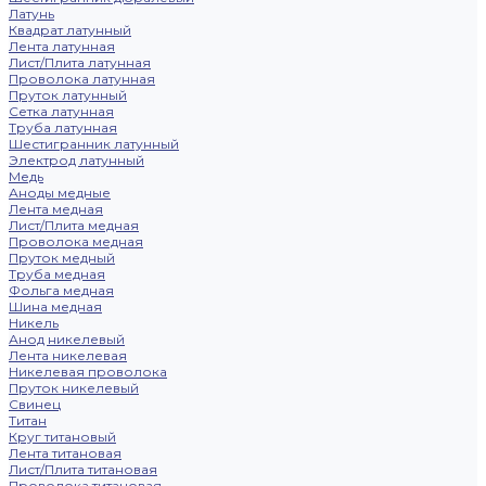
Латунь
Квадрат латунный
Лента латунная
Лист/Плита латунная
Проволока латунная
Пруток латунный
Сетка латунная
Труба латунная
Шестигранник латунный
Электрод латунный
Медь
Аноды медные
Лента медная
Лист/Плита медная
Проволока медная
Пруток медный
Труба медная
Фольга медная
Шина медная
Никель
Анод никелевый
Лента никелевая
Никелевая проволока
Пруток никелевый
Свинец
Титан
Круг титановый
Лента титановая
Лист/Плита титановая
Проволока титановая