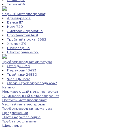
Титан
406
Черный металлопрокат
Арматура
256
Балка
117
Круг
720
Листовой прокат
119
Профнастил
1401
Трубный прокат
3882
Уголок
219
Швеллер
129
Шестигранник
77
Трубопроводная арматура
Отводы
15397
Переходы
10423
Тройники
24830
Фланцы
1882
Опоры трубопровода
4548
Каталог
Нержавеющий металлопрокат
Оцинкованный металлопрокат
Цветной металлопрокат
Черный металлопрокат
Трубопроводная арматура
Предложения
Листы нержавеющие
Труба профильная
Швеллеры