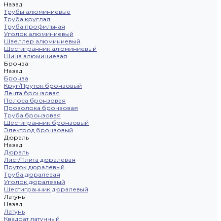
Назад
Трубы алюминиевые
Труба круглая
Труба профильная
Уголок алюминиевый
Швеллер алюминиевый
Шестигранник алюминиевый
Шина алюминиевая
Бронза
Назад
Бронза
Круг/Пруток бронзовый
Лента бронзовая
Полоса бронзовая
Проволока бронзовая
Труба бронзовая
Шестигранник бронзовый
Электрод бронзовый
Дюраль
Назад
Дюраль
Лист/Плита дюралевая
Пруток дюралевый
Труба дюралевая
Уголок дюралевый
Шестигранник дюралевый
Латунь
Назад
Латунь
Квадрат латунный