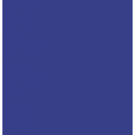
Лента медная
Лист/Плита медная
Проволока медная
Пруток медный
Труба медная
Фольга медная
Шина медная
Никель
Анод никелевый
Лента никелевая
Никелевая проволока
Пруток никелевый
Свинец
Титан
Круг титановый
Лента титановая
Лист/Плита титановая
Проволока титановая
Труба титановая
Черный металлопрокат
Арматура
Балка
Круг
Листовой прокат
Лист рифленый
Профнастил
Трубный прокат
Труба круглая
Труба бесшовная
Труба электросварная