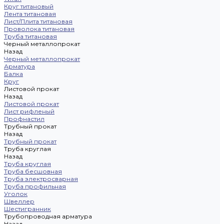
Круг титановый
Лента титановая
Лист/Плита титановая
Проволока титановая
Труба титановая
Черный металлопрокат
Назад
Черный металлопрокат
Арматура
Балка
Круг
Листовой прокат
Назад
Листовой прокат
Лист рифленый
Профнастил
Трубный прокат
Назад
Трубный прокат
Труба круглая
Назад
Труба круглая
Труба бесшовная
Труба электросварная
Труба профильная
Уголок
Швеллер
Шестигранник
Трубопроводная арматура
Назад