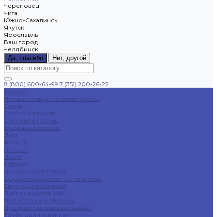
Череповец
Чита
Южно-Сахалинск
Якутск
Ярославль
Ваш город
Челябинск
Да, спасибо
Нет, другой
8 (800) 600-64-99
7 (351) 200-26-22
Каталог
Нержавеющий металлопрокат
Сетка
Трубный прокат
Сортовой прокат
Фасонный прокат
Лист
Фольга
Полоса
Лента
Штрипс
Проволока/Катанка
Оцинкованный металлопрокат
Круг оцинкованный
Лист оцинкованный
Полоса оцинкованная
Профнастил оцинкованный
Труба оцинкованная