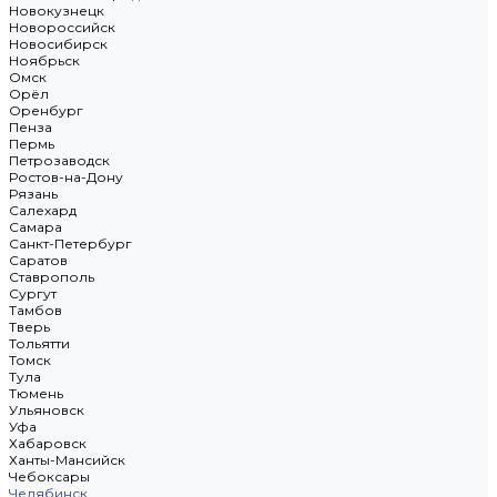
Новокузнецк
Новороссийск
Новосибирск
Ноябрьск
Омск
Орёл
Оренбург
Пенза
Пермь
Петрозаводск
Ростов-на-Дону
Рязань
Салехард
Самара
Санкт-Петербург
Саратов
Ставрополь
Сургут
Тамбов
Тверь
Тольятти
Томск
Тула
Тюмень
Ульяновск
Уфа
Хабаровск
Ханты-Мансийск
Чебоксары
Челябинск