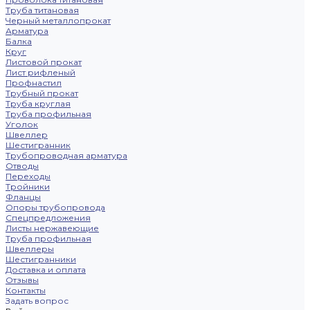
Труба титановая
Черный металлопрокат
Арматура
Балка
Круг
Листовой прокат
Лист рифленый
Профнастил
Трубный прокат
Труба круглая
Труба профильная
Уголок
Швеллер
Шестигранник
Трубопроводная арматура
Отводы
Переходы
Тройники
Фланцы
Опоры трубопровода
Спецпредложения
Листы нержавеющие
Труба профильная
Швеллеры
Шестигранники
Доставка и оплата
Отзывы
Контакты
Задать вопрос