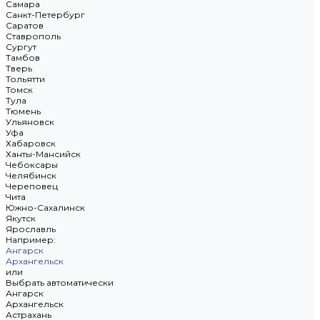
Самара
Санкт-Петербург
Саратов
Ставрополь
Сургут
Тамбов
Тверь
Тольятти
Томск
Тула
Тюмень
Ульяновск
Уфа
Хабаровск
Ханты-Мансийск
Чебоксары
Челябинск
Череповец
Чита
Южно-Сахалинск
Якутск
Ярославль
Например:
Ангарск
Архангельск
или
Выбрать автоматически
Ангарск
Архангельск
Астрахань