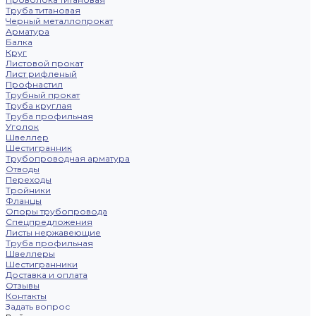
Труба титановая
Черный металлопрокат
Арматура
Балка
Круг
Листовой прокат
Лист рифленый
Профнастил
Трубный прокат
Труба круглая
Труба профильная
Уголок
Швеллер
Шестигранник
Трубопроводная арматура
Отводы
Переходы
Тройники
Фланцы
Опоры трубопровода
Спецпредложения
Листы нержавеющие
Труба профильная
Швеллеры
Шестигранники
Доставка и оплата
Отзывы
Контакты
Задать вопрос