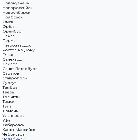
Новокузнецк
Новороссийск
Новосибирск
Ноябрьск
Омск
Орёл
Оренбург
Пенза
Пермь
Петрозаводск
Ростов-на-Дону
Рязань
Салехард
Самара
Санкт-Петербург
Саратов
Ставрополь
Сургут
Тамбов
Тверь
Тольятти
Томск
Тула
Тюмень
Ульяновск
Уфа
Хабаровск
Ханты-Мансийск
Чебоксары
Челябинск