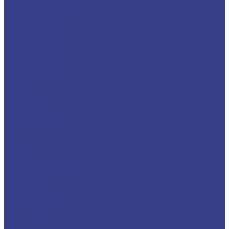
Уголок алюминиевый
Швеллер алюминиевый
Шестигранник алюминиевый
Шина алюминиевая
Бронза
Круг/Пруток бронзовый
Лента бронзовая
Полоса бронзовая
Проволока бронзовая
Труба бронзовая
Шестигранник бронзовый
Электрод бронзовый
Дюраль
Лист/Плита дюралевая
Пруток дюралевый
Труба дюралевая
Уголок дюралевый
Шестигранник дюралевый
Латунь
Квадрат латунный
Лента латунная
Лист/Плита латунная
Проволока латунная
Пруток латунный
Сетка латунная
Труба латунная
Шестигранник латунный
Электрод латунный
Медь
Аноды медные