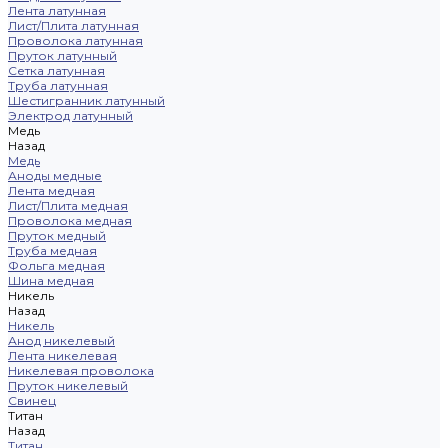
Лента латунная
Лист/Плита латунная
Проволока латунная
Пруток латунный
Сетка латунная
Труба латунная
Шестигранник латунный
Электрод латунный
Медь
Назад
Медь
Аноды медные
Лента медная
Лист/Плита медная
Проволока медная
Пруток медный
Труба медная
Фольга медная
Шина медная
Никель
Назад
Никель
Анод никелевый
Лента никелевая
Никелевая проволока
Пруток никелевый
Свинец
Титан
Назад
Титан