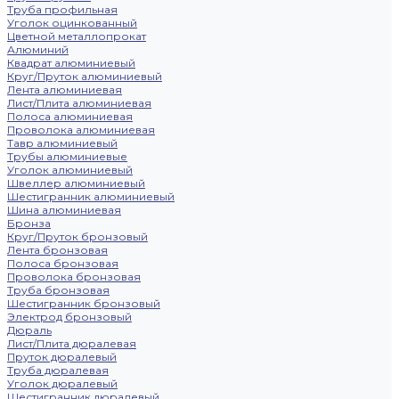
Труба профильная
Уголок оцинкованный
Цветной металлопрокат
Алюминий
Квадрат алюминиевый
Круг/Пруток алюминиевый
Лента алюминиевая
Лист/Плита алюминиевая
Полоса алюминиевая
Проволока алюминиевая
Тавр алюминиевый
Трубы алюминиевые
Уголок алюминиевый
Швеллер алюминиевый
Шестигранник алюминиевый
Шина алюминиевая
Бронза
Круг/Пруток бронзовый
Лента бронзовая
Полоса бронзовая
Проволока бронзовая
Труба бронзовая
Шестигранник бронзовый
Электрод бронзовый
Дюраль
Лист/Плита дюралевая
Пруток дюралевый
Труба дюралевая
Уголок дюралевый
Шестигранник дюралевый