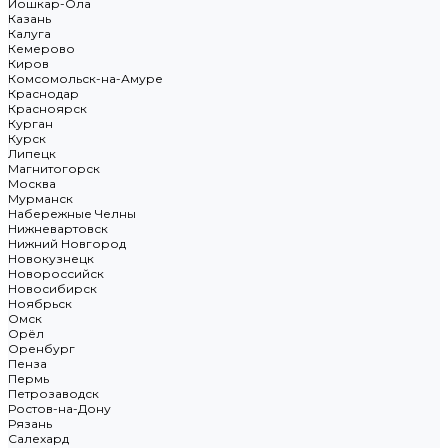
Йошкар-Ола
Казань
Калуга
Кемерово
Киров
Комсомольск-на-Амуре
Краснодар
Красноярск
Курган
Курск
Липецк
Магнитогорск
Москва
Мурманск
Набережные Челны
Нижневартовск
Нижний Новгород
Новокузнецк
Новороссийск
Новосибирск
Ноябрьск
Омск
Орёл
Оренбург
Пенза
Пермь
Петрозаводск
Ростов-на-Дону
Рязань
Салехард