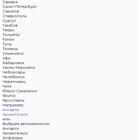
Самара
Санкт-Петербург
Саратов
Ставрополь
Сургут
Тамбов
Тверь
Тольятти
Томск
Тула
Тюмень
Ульяновск
Уфа
Хабаровск
Ханты-Мансийск
Чебоксары
Челябинск
Череповец
Чита
Южно-Сахалинск
Якутск
Ярославль
Например:
Ангарск
Архангельск
или
Выбрать автоматически
Ангарск
Архангельск
Астрахань