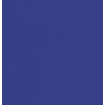
Плита
Фольга
Полоса
Лента
Штрипс
Проволока/Катанка
Оцинкованный металлопрокат
Круг оцинкованный
Лист оцинкованный
Лист оцинкованный
Лист оцинкованный с полимерным покрытием
Полоса оцинкованная
Профнастил оцинкованный
Труба оцинкованная
Труба круглая
Труба профильная
Уголок оцинкованный
Цветной металлопрокат
Алюминий
Квадрат алюминиевый
Круг/Пруток алюминиевый
Лента алюминиевая
Лист/Плита алюминиевая
Полоса алюминиевая
Проволока алюминиевая
Тавр алюминиевый
Трубы алюминиевые
Труба круглая
Труба профильная