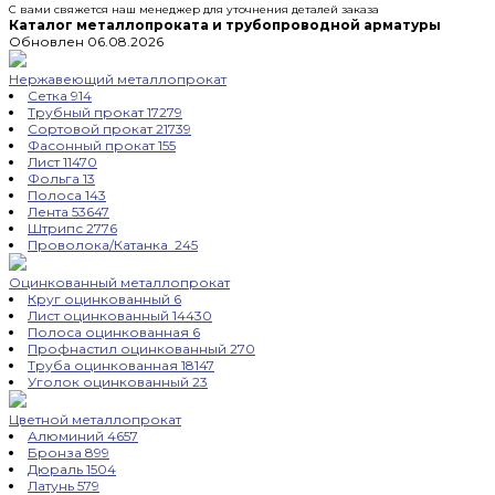
С вами свяжется наш менеджер для уточнения деталей заказа
Каталог металлопроката и трубопроводной арматуры
Обновлен 06.08.2026
Нержавеющий металлопрокат
Сетка
914
Трубный прокат
17279
Сортовой прокат
21739
Фасонный прокат
155
Лист
11470
Фольга
13
Полоса
143
Лента
53647
Штрипс
2776
Проволока/Катанка
245
Оцинкованный металлопрокат
Круг оцинкованный
6
Лист оцинкованный
14430
Полоса оцинкованная
6
Профнастил оцинкованный
270
Труба оцинкованная
18147
Уголок оцинкованный
23
Цветной металлопрокат
Алюминий
4657
Бронза
899
Дюраль
1504
Латунь
579