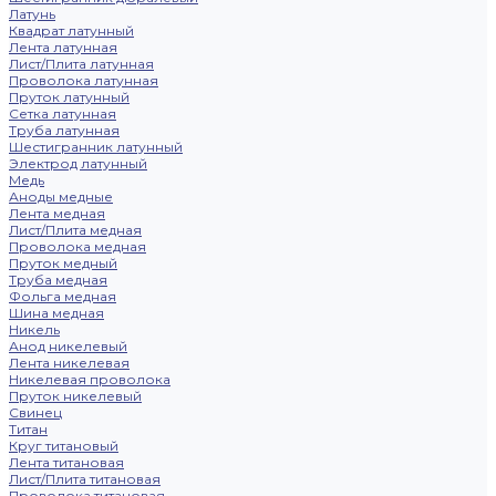
Латунь
Квадрат латунный
Лента латунная
Лист/Плита латунная
Проволока латунная
Пруток латунный
Сетка латунная
Труба латунная
Шестигранник латунный
Электрод латунный
Медь
Аноды медные
Лента медная
Лист/Плита медная
Проволока медная
Пруток медный
Труба медная
Фольга медная
Шина медная
Никель
Анод никелевый
Лента никелевая
Никелевая проволока
Пруток никелевый
Свинец
Титан
Круг титановый
Лента титановая
Лист/Плита титановая
Проволока титановая