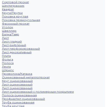
Сортовой прокат
Шестигранник
Квадрат
Круги/Прутки
Поковка круглая
Поковка прямоугольная
Фасонный прокат
Уголок
Швеллер
Балка/Тавр
Лист
Лист гладкий
Лист рифленый
Лист перфорированный
Лист декоративный
Плита
Фольга
Полоса
Лента
Штрипс
Проволока/Катанка
Оцинкованный металлопрокат
Круг оцинкованный
Лист оцинкованный
Лист оцинкованный
Лист оцинкованный с полимерным покрытием
Полоса оцинкованная
Профнастил оцинкованный
Труба оцинкованная
Труба круглая