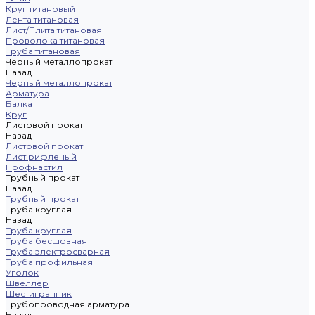
Круг титановый
Лента титановая
Лист/Плита титановая
Проволока титановая
Труба титановая
Черный металлопрокат
Назад
Черный металлопрокат
Арматура
Балка
Круг
Листовой прокат
Назад
Листовой прокат
Лист рифленый
Профнастил
Трубный прокат
Назад
Трубный прокат
Труба круглая
Назад
Труба круглая
Труба бесшовная
Труба электросварная
Труба профильная
Уголок
Швеллер
Шестигранник
Трубопроводная арматура
Назад