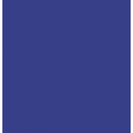
Лента медная
Лист/Плита медная
Проволока медная
Пруток медный
Труба медная
Фольга медная
Шина медная
Никель
Анод никелевый
Лента никелевая
Никелевая проволока
Пруток никелевый
Свинец
Титан
Круг титановый
Лента титановая
Лист/Плита титановая
Проволока титановая
Труба титановая
Черный металлопрокат
Арматура
Балка
Круг
Листовой прокат
Лист рифленый
Профнастил
Трубный прокат
Труба круглая
Труба бесшовная
Труба электросварная