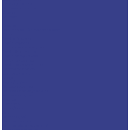
Шестигранники
Доставка и оплата
Отзывы
Контакты
...
Каталог
Нержавеющий металлопрокат
Сетка
Трубный прокат
Труба круглая
Труба электросварная
Труба бесшовная
Труба профильная
Труба квадратная
Труба прямоугольная
Сортовой прокат
Шестигранник
Квадрат
Круги/Прутки
Поковка круглая
Поковка прямоугольная
Фасонный прокат
Уголок
Швеллер
Балка/Тавр
Лист
Лист гладкий
Лист рифленый
Лист перфорированный
Лист декоративный