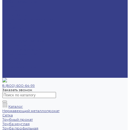
Труба профильная
Уголок
Швеллер
Шестигранник
Трубопроводная арматура
Отводы
Переходы
Тройники
Фланцы
Опоры трубопровода
Спецпредложения
Листы нержавеющие
Труба профильная
Швеллеры
Шестигранники
Доставка и оплата
Отзывы
Контакты
8 (800) 600-64-99
Заказать звонок
Каталог
Нержавеющий металлопрокат
Сетка
Трубный прокат
Труба круглая
Труба профильная