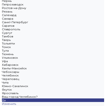
Пермь
Петрозаводск
Ростов-на-Дону
Рязань
Салехард
Самара
Санкт-Петербург
Саратов
Ставрополь
Сургут
Тамбов
Тверь
Тольятти
Томск
Тула
Тюмень
Ульяновск
Уфа
Хабаровск
Ханты-Мансийск
Чебоксары
Челябинск
Череповец
Чита
Южно-Сахалинск
Якутск
Ярославль
Ваш город Челябинск?
Да
Изменить