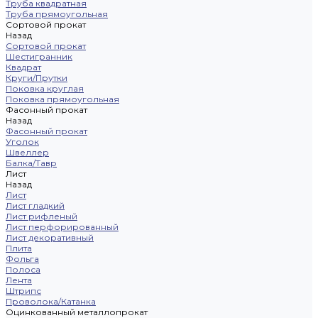
Труба квадратная
Труба прямоугольная
Сортовой прокат
Назад
Сортовой прокат
Шестигранник
Квадрат
Круги/Прутки
Поковка круглая
Поковка прямоугольная
Фасонный прокат
Назад
Фасонный прокат
Уголок
Швеллер
Балка/Тавр
Лист
Назад
Лист
Лист гладкий
Лист рифленый
Лист перфорированный
Лист декоративный
Плита
Фольга
Полоса
Лента
Штрипс
Проволока/Катанка
Оцинкованный металлопрокат