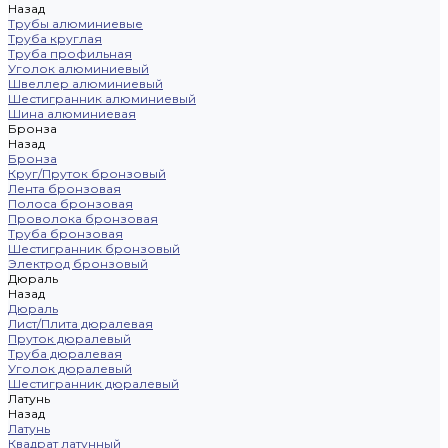
Назад
Трубы алюминиевые
Труба круглая
Труба профильная
Уголок алюминиевый
Швеллер алюминиевый
Шестигранник алюминиевый
Шина алюминиевая
Бронза
Назад
Бронза
Круг/Пруток бронзовый
Лента бронзовая
Полоса бронзовая
Проволока бронзовая
Труба бронзовая
Шестигранник бронзовый
Электрод бронзовый
Дюраль
Назад
Дюраль
Лист/Плита дюралевая
Пруток дюралевый
Труба дюралевая
Уголок дюралевый
Шестигранник дюралевый
Латунь
Назад
Латунь
Квадрат латунный