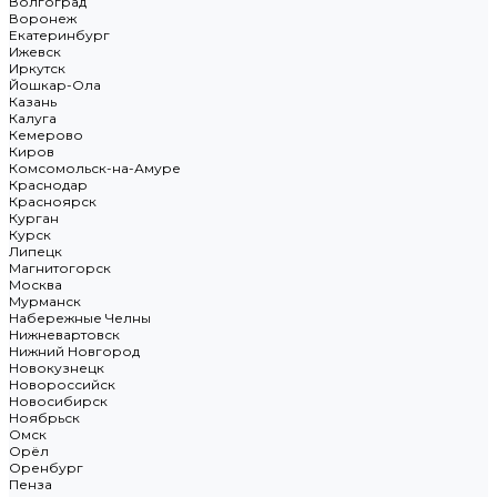
Волгоград
Воронеж
Екатеринбург
Ижевск
Иркутск
Йошкар-Ола
Казань
Калуга
Кемерово
Киров
Комсомольск-на-Амуре
Краснодар
Красноярск
Курган
Курск
Липецк
Магнитогорск
Москва
Мурманск
Набережные Челны
Нижневартовск
Нижний Новгород
Новокузнецк
Новороссийск
Новосибирск
Ноябрьск
Омск
Орёл
Оренбург
Пенза