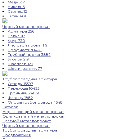
Медь
532
Никель
5
Свинец
12
Титан
406
Черный металлопрокат
Арматура
256
Балка
117
Круг
720
Листовой прокат
119
Профнастил
1401
Трубный прокат
3882
Уголок
219
Швеллер
129
Шестигранник
77
Трубопроводная арматура
Отводы
15397
Переходы
10423
Тройники
24830
Фланцы
1882
Опоры трубопровода
4548
Каталог
Нержавеющий металлопрокат
Оцинкованный металлопрокат
Цветной металлопрокат
Черный металлопрокат
Трубопроводная арматура
Предложения