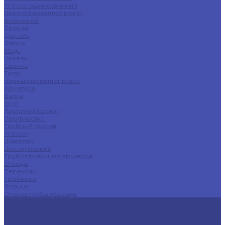
Уголок оцинкованный
Цветной металлопрокат
Алюминий
Бронза
Дюраль
Латунь
Медь
Никель
Свинец
Титан
Черный металлопрокат
Арматура
Балка
Круг
Листовой прокат
Профнастил
Трубный прокат
Уголок
Швеллер
Шестигранник
Трубопроводная арматура
Отводы
Переходы
Тройники
Фланцы
Опоры трубопровода
Спецпредложения
Листы нержавеющие
Труба профильная
Швеллеры