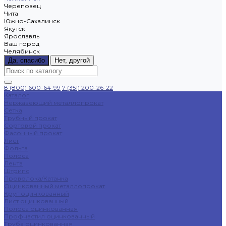
Череповец
Чита
Южно-Сахалинск
Якутск
Ярославль
Ваш город
Челябинск
Да, спасибо
Нет, другой
8 (800) 600-64-99
7 (351) 200-26-22
Каталог
Нержавеющий металлопрокат
Сетка
Трубный прокат
Сортовой прокат
Фасонный прокат
Лист
Фольга
Полоса
Лента
Штрипс
Проволока/Катанка
Оцинкованный металлопрокат
Круг оцинкованный
Лист оцинкованный
Полоса оцинкованная
Профнастил оцинкованный
Труба оцинкованная