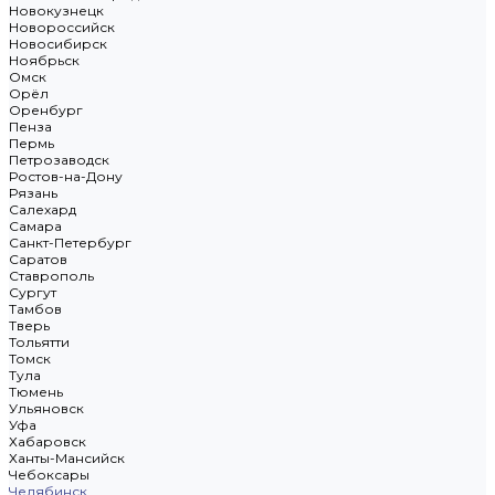
Новокузнецк
Новороссийск
Новосибирск
Ноябрьск
Омск
Орёл
Оренбург
Пенза
Пермь
Петрозаводск
Ростов-на-Дону
Рязань
Салехард
Самара
Санкт-Петербург
Саратов
Ставрополь
Сургут
Тамбов
Тверь
Тольятти
Томск
Тула
Тюмень
Ульяновск
Уфа
Хабаровск
Ханты-Мансийск
Чебоксары
Челябинск