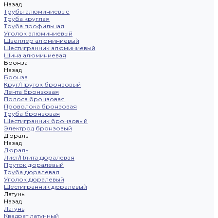
Назад
Трубы алюминиевые
Труба круглая
Труба профильная
Уголок алюминиевый
Швеллер алюминиевый
Шестигранник алюминиевый
Шина алюминиевая
Бронза
Назад
Бронза
Круг/Пруток бронзовый
Лента бронзовая
Полоса бронзовая
Проволока бронзовая
Труба бронзовая
Шестигранник бронзовый
Электрод бронзовый
Дюраль
Назад
Дюраль
Лист/Плита дюралевая
Пруток дюралевый
Труба дюралевая
Уголок дюралевый
Шестигранник дюралевый
Латунь
Назад
Латунь
Квадрат латунный