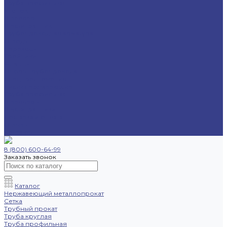
Труба профильная
Уголок
Швеллер
Шестигранник
Трубопроводная арматура
Отводы
Переходы
Тройники
Фланцы
Опоры трубопровода
Спецпредложения
Листы нержавеющие
Труба профильная
Швеллеры
Шестигранники
Доставка и оплата
Отзывы
Контакты
8 (800) 600-64-99
Заказать звонок
Каталог
Нержавеющий металлопрокат
Сетка
Трубный прокат
Труба круглая
Труба профильная