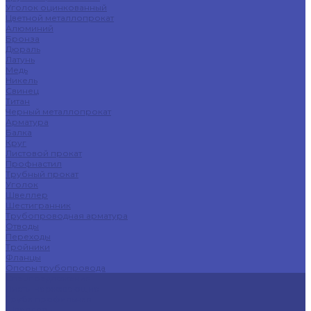
Уголок оцинкованный
Цветной металлопрокат
Алюминий
Бронза
Дюраль
Латунь
Медь
Никель
Свинец
Титан
Черный металлопрокат
Арматура
Балка
Круг
Листовой прокат
Профнастил
Трубный прокат
Уголок
Швеллер
Шестигранник
Трубопроводная арматура
Отводы
Переходы
Тройники
Фланцы
Опоры трубопровода
Спецпредложения
Листы нержавеющие
Труба профильная
Швеллеры