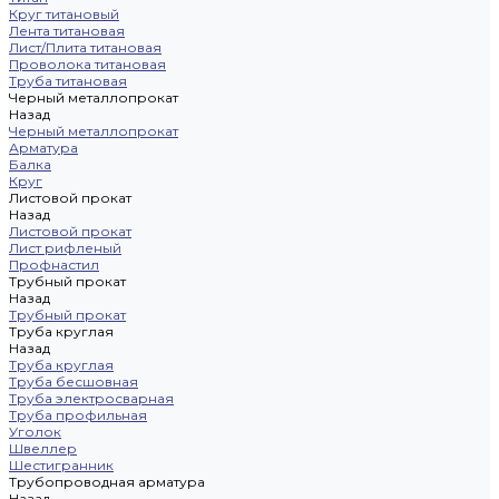
Круг титановый
Лента титановая
Лист/Плита титановая
Проволока титановая
Труба титановая
Черный металлопрокат
Назад
Черный металлопрокат
Арматура
Балка
Круг
Листовой прокат
Назад
Листовой прокат
Лист рифленый
Профнастил
Трубный прокат
Назад
Трубный прокат
Труба круглая
Назад
Труба круглая
Труба бесшовная
Труба электросварная
Труба профильная
Уголок
Швеллер
Шестигранник
Трубопроводная арматура
Назад