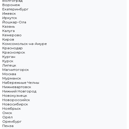
Волгоград
Воронеж
Екатеринбург
Ижевск
Иркутск
Йошкар-Ола
Казань
Калуга
Кемерово
Киров
Комсомольск-на-Амуре
Краснодар
Красноярск
Курган
Курск
Липецк
Магнитогорск
Москва
Мурманск
Набережные Челны
Нижневартовск
Нижний Новгород
Новокузнецк
Новороссийск
Новосибирск
Ноябрьск
Омск
Орёл
Оренбург
Пенза