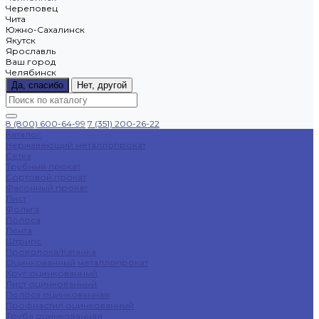
Череповец
Чита
Южно-Сахалинск
Якутск
Ярославль
Ваш город
Челябинск
Да, спасибо
Нет, другой
8 (800) 600-64-99
7 (351) 200-26-22
Каталог
Нержавеющий металлопрокат
Сетка
Трубный прокат
Сортовой прокат
Фасонный прокат
Лист
Фольга
Полоса
Лента
Штрипс
Проволока/Катанка
Оцинкованный металлопрокат
Круг оцинкованный
Лист оцинкованный
Полоса оцинкованная
Профнастил оцинкованный
Труба оцинкованная