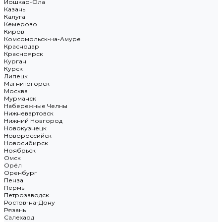
Йошкар-Ола
Казань
Калуга
Кемерово
Киров
Комсомольск-на-Амуре
Краснодар
Красноярск
Курган
Курск
Липецк
Магнитогорск
Москва
Мурманск
Набережные Челны
Нижневартовск
Нижний Новгород
Новокузнецк
Новороссийск
Новосибирск
Ноябрьск
Омск
Орёл
Оренбург
Пенза
Пермь
Петрозаводск
Ростов-на-Дону
Рязань
Салехард