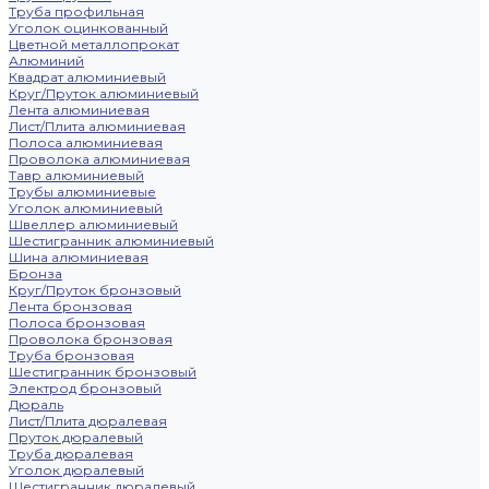
Труба профильная
Уголок оцинкованный
Цветной металлопрокат
Алюминий
Квадрат алюминиевый
Круг/Пруток алюминиевый
Лента алюминиевая
Лист/Плита алюминиевая
Полоса алюминиевая
Проволока алюминиевая
Тавр алюминиевый
Трубы алюминиевые
Уголок алюминиевый
Швеллер алюминиевый
Шестигранник алюминиевый
Шина алюминиевая
Бронза
Круг/Пруток бронзовый
Лента бронзовая
Полоса бронзовая
Проволока бронзовая
Труба бронзовая
Шестигранник бронзовый
Электрод бронзовый
Дюраль
Лист/Плита дюралевая
Пруток дюралевый
Труба дюралевая
Уголок дюралевый
Шестигранник дюралевый