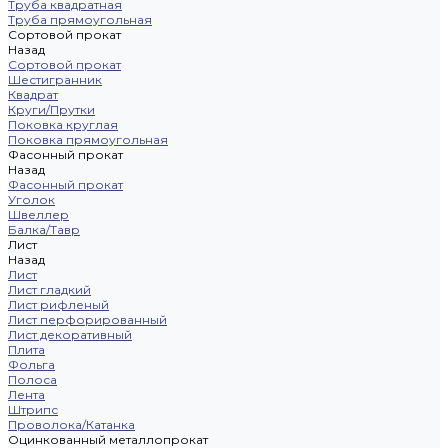
Труба квадратная
Труба прямоугольная
Сортовой прокат
Назад
Сортовой прокат
Шестигранник
Квадрат
Круги/Прутки
Поковка круглая
Поковка прямоугольная
Фасонный прокат
Назад
Фасонный прокат
Уголок
Швеллер
Балка/Тавр
Лист
Назад
Лист
Лист гладкий
Лист рифленый
Лист перфорированный
Лист декоративный
Плита
Фольга
Полоса
Лента
Штрипс
Проволока/Катанка
Оцинкованный металлопрокат