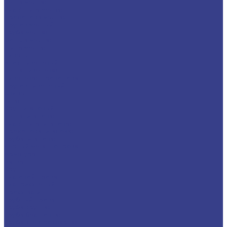
Лента медная
Лист/Плита медная
Проволока медная
Пруток медный
Труба медная
Фольга медная
Шина медная
Никель
Анод никелевый
Лента никелевая
Никелевая проволока
Пруток никелевый
Свинец
Титан
Круг титановый
Лента титановая
Лист/Плита титановая
Проволока титановая
Труба титановая
Черный металлопрокат
Арматура
Балка
Круг
Листовой прокат
Лист рифленый
Профнастил
Трубный прокат
Труба круглая
Труба бесшовная
Труба электросварная