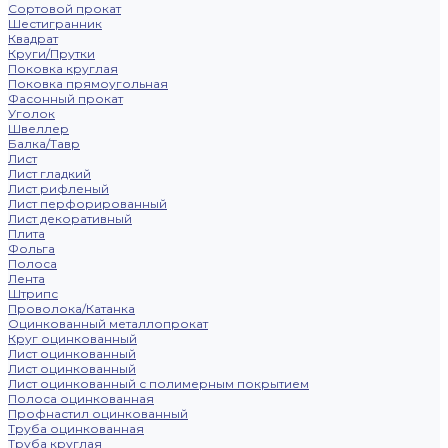
Сортовой прокат
Шестигранник
Квадрат
Круги/Прутки
Поковка круглая
Поковка прямоугольная
Фасонный прокат
Уголок
Швеллер
Балка/Тавр
Лист
Лист гладкий
Лист рифленый
Лист перфорированный
Лист декоративный
Плита
Фольга
Полоса
Лента
Штрипс
Проволока/Катанка
Оцинкованный металлопрокат
Круг оцинкованный
Лист оцинкованный
Лист оцинкованный
Лист оцинкованный с полимерным покрытием
Полоса оцинкованная
Профнастил оцинкованный
Труба оцинкованная
Труба круглая