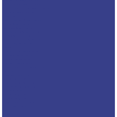
Уголок алюминиевый
Швеллер алюминиевый
Шестигранник алюминиевый
Шина алюминиевая
Бронза
Круг/Пруток бронзовый
Лента бронзовая
Полоса бронзовая
Проволока бронзовая
Труба бронзовая
Шестигранник бронзовый
Электрод бронзовый
Дюраль
Лист/Плита дюралевая
Пруток дюралевый
Труба дюралевая
Уголок дюралевый
Шестигранник дюралевый
Латунь
Квадрат латунный
Лента латунная
Лист/Плита латунная
Проволока латунная
Пруток латунный
Сетка латунная
Труба латунная
Шестигранник латунный
Электрод латунный
Медь
Аноды медные