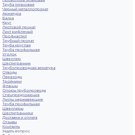
Труба титановая
Черный металлопрокат
Арматура
Балка
Круг
Листовой прокат
Лист рифленый
Профнастил
Трубный прокат
Труба круглая
Труба профильная
Уголок
Швеллер
Шестигранник
Трубопроводная арматура
Отводы
Переходы
Тройники
Фланцы
Опоры трубопровода
Спецпредложения
Листы нержавеющие
Труба профильная
Швеллеры
Шестигранники
Доставка и оплата
Отзывы
Контакты
Задать вопрос