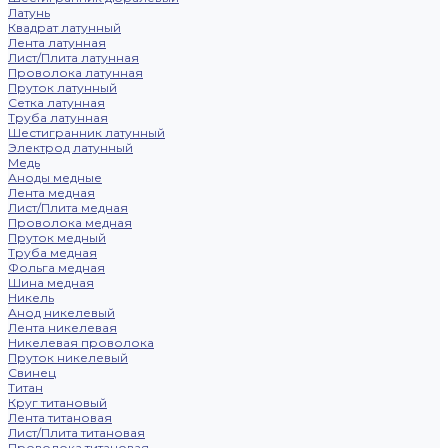
Латунь
Квадрат латунный
Лента латунная
Лист/Плита латунная
Проволока латунная
Пруток латунный
Сетка латунная
Труба латунная
Шестигранник латунный
Электрод латунный
Медь
Аноды медные
Лента медная
Лист/Плита медная
Проволока медная
Пруток медный
Труба медная
Фольга медная
Шина медная
Никель
Анод никелевый
Лента никелевая
Никелевая проволока
Пруток никелевый
Свинец
Титан
Круг титановый
Лента титановая
Лист/Плита титановая
Проволока титановая