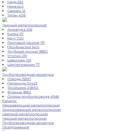
Медь
532
Никель
5
Свинец
12
Титан
406
Черный металлопрокат
Арматура
256
Балка
117
Круг
720
Листовой прокат
119
Профнастил
1401
Трубный прокат
3882
Уголок
219
Швеллер
129
Шестигранник
77
Трубопроводная арматура
Отводы
15397
Переходы
10423
Тройники
24830
Фланцы
1882
Опоры трубопровода
4548
Каталог
Нержавеющий металлопрокат
Оцинкованный металлопрокат
Цветной металлопрокат
Черный металлопрокат
Трубопроводная арматура
Предложения