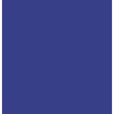
Шестигранники
Доставка и оплата
Отзывы
Контакты
...
Каталог
Нержавеющий металлопрокат
Сетка
Трубный прокат
Труба круглая
Труба электросварная
Труба бесшовная
Труба профильная
Труба квадратная
Труба прямоугольная
Сортовой прокат
Шестигранник
Квадрат
Круги/Прутки
Поковка круглая
Поковка прямоугольная
Фасонный прокат
Уголок
Швеллер
Балка/Тавр
Лист
Лист гладкий
Лист рифленый
Лист перфорированный
Лист декоративный