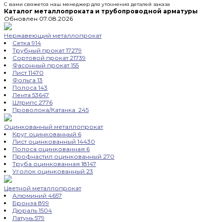
С вами свяжется наш менеджер для уточнения деталей заказа
Каталог металлопроката и трубопроводной арматуры
Обновлен 07.08.2026
Нержавеющий металлопрокат
Сетка
914
Трубный прокат
17279
Сортовой прокат
21739
Фасонный прокат
155
Лист
11470
Фольга
13
Полоса
143
Лента
53647
Штрипс
2776
Проволока/Катанка
245
Оцинкованный металлопрокат
Круг оцинкованный
6
Лист оцинкованный
14430
Полоса оцинкованная
6
Профнастил оцинкованный
270
Труба оцинкованная
18147
Уголок оцинкованный
23
Цветной металлопрокат
Алюминий
4657
Бронза
899
Дюраль
1504
Латунь
579