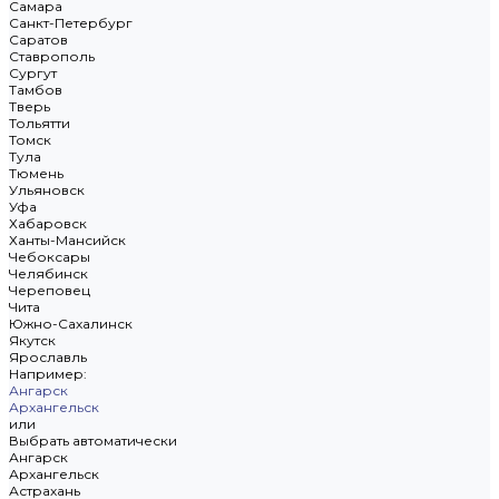
Самара
Санкт-Петербург
Саратов
Ставрополь
Сургут
Тамбов
Тверь
Тольятти
Томск
Тула
Тюмень
Ульяновск
Уфа
Хабаровск
Ханты-Мансийск
Чебоксары
Челябинск
Череповец
Чита
Южно-Сахалинск
Якутск
Ярославль
Например:
Ангарск
Архангельск
или
Выбрать автоматически
Ангарск
Архангельск
Астрахань