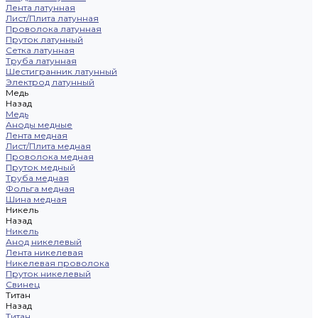
Лента латунная
Лист/Плита латунная
Проволока латунная
Пруток латунный
Сетка латунная
Труба латунная
Шестигранник латунный
Электрод латунный
Медь
Назад
Медь
Аноды медные
Лента медная
Лист/Плита медная
Проволока медная
Пруток медный
Труба медная
Фольга медная
Шина медная
Никель
Назад
Никель
Анод никелевый
Лента никелевая
Никелевая проволока
Пруток никелевый
Свинец
Титан
Назад
Титан