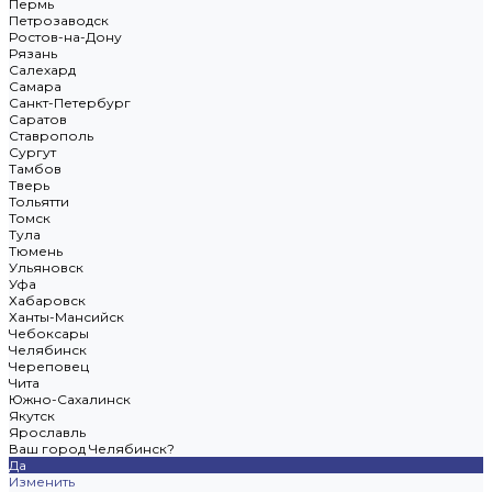
Пермь
Петрозаводск
Ростов-на-Дону
Рязань
Салехард
Самара
Санкт-Петербург
Саратов
Ставрополь
Сургут
Тамбов
Тверь
Тольятти
Томск
Тула
Тюмень
Ульяновск
Уфа
Хабаровск
Ханты-Мансийск
Чебоксары
Челябинск
Череповец
Чита
Южно-Сахалинск
Якутск
Ярославль
Ваш город Челябинск?
Да
Изменить