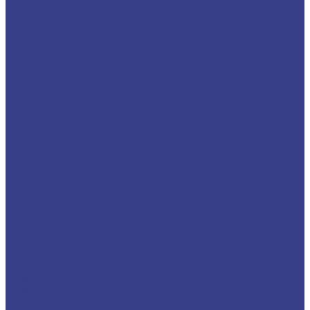
Плита
Фольга
Полоса
Лента
Штрипс
Проволока/Катанка
Оцинкованный металлопрокат
Круг оцинкованный
Лист оцинкованный
Лист оцинкованный
Лист оцинкованный с полимерным покрытием
Полоса оцинкованная
Профнастил оцинкованный
Труба оцинкованная
Труба круглая
Труба профильная
Уголок оцинкованный
Цветной металлопрокат
Алюминий
Квадрат алюминиевый
Круг/Пруток алюминиевый
Лента алюминиевая
Лист/Плита алюминиевая
Полоса алюминиевая
Проволока алюминиевая
Тавр алюминиевый
Трубы алюминиевые
Труба круглая
Труба профильная