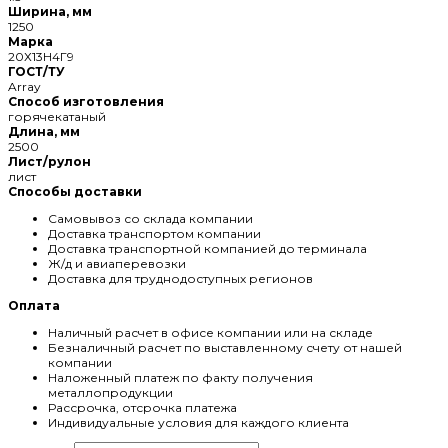
Ширина, мм
1250
Марка
20Х13Н4Г9
ГОСТ/ТУ
Array
Способ изготовления
горячекатаный
Длина, мм
2500
Лист/рулон
лист
Способы доставки
Самовывоз со склада компании
Доставка транспортом компании
Доставка транспортной компанией до терминала
Ж/д и авиаперевозки
Доставка для труднодоступных регионов
Оплата
Наличный расчет в офисе компании или на складе
Безналичный расчет по выставленному счету от нашей
компании
Наложенный платеж по факту получения
металлопродукции
Рассрочка, отсрочка платежа
Индивидуальные условия для каждого клиента