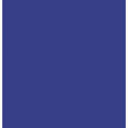
Трубы алюминиевые
Труба круглая
Труба профильная
Уголок алюминиевый
Швеллер алюминиевый
Шестигранник алюминиевый
Шина алюминиевая
Бронза
Круг/Пруток бронзовый
Лента бронзовая
Полоса бронзовая
Проволока бронзовая
Труба бронзовая
Шестигранник бронзовый
Электрод бронзовый
Дюраль
Лист/Плита дюралевая
Пруток дюралевый
Труба дюралевая
Уголок дюралевый
Шестигранник дюралевый
Латунь
Квадрат латунный
Лента латунная
Лист/Плита латунная
Проволока латунная
Пруток латунный
Сетка латунная
Труба латунная
Шестигранник латунный