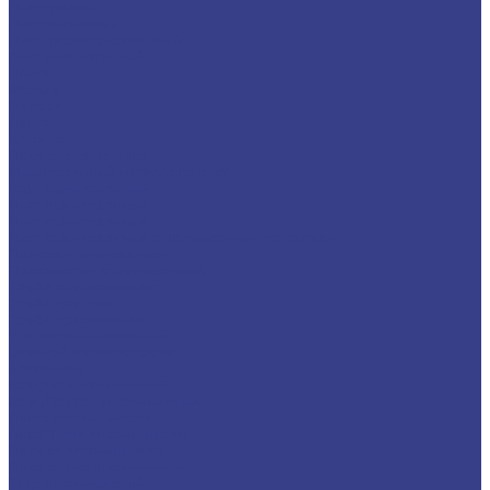
Лист гладкий
Лист рифленый
Лист перфорированный
Лист декоративный
Плита
Фольга
Полоса
Лента
Штрипс
Проволока/Катанка
Оцинкованный металлопрокат
Круг оцинкованный
Лист оцинкованный
Лист оцинкованный
Лист оцинкованный с полимерным покрытием
Полоса оцинкованная
Профнастил оцинкованный
Труба оцинкованная
Труба круглая
Труба профильная
Уголок оцинкованный
Цветной металлопрокат
Алюминий
Квадрат алюминиевый
Круг/Пруток алюминиевый
Лента алюминиевая
Лист/Плита алюминиевая
Полоса алюминиевая
Проволока алюминиевая
Тавр алюминиевый