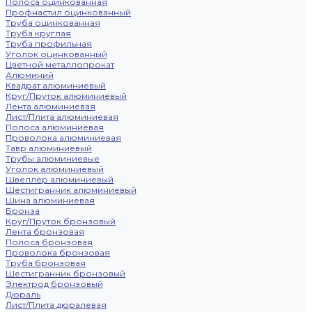
Полоса оцинкованная
Профнастил оцинкованный
Труба оцинкованная
Труба круглая
Труба профильная
Уголок оцинкованный
Цветной металлопрокат
Алюминий
Квадрат алюминиевый
Круг/Пруток алюминиевый
Лента алюминиевая
Лист/Плита алюминиевая
Полоса алюминиевая
Проволока алюминиевая
Тавр алюминиевый
Трубы алюминиевые
Уголок алюминиевый
Швеллер алюминиевый
Шестигранник алюминиевый
Шина алюминиевая
Бронза
Круг/Пруток бронзовый
Лента бронзовая
Полоса бронзовая
Проволока бронзовая
Труба бронзовая
Шестигранник бронзовый
Электрод бронзовый
Дюраль
Лист/Плита дюралевая