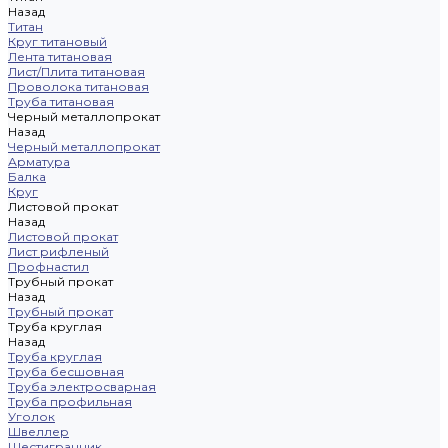
Назад
Титан
Круг титановый
Лента титановая
Лист/Плита титановая
Проволока титановая
Труба титановая
Черный металлопрокат
Назад
Черный металлопрокат
Арматура
Балка
Круг
Листовой прокат
Назад
Листовой прокат
Лист рифленый
Профнастил
Трубный прокат
Назад
Трубный прокат
Труба круглая
Назад
Труба круглая
Труба бесшовная
Труба электросварная
Труба профильная
Уголок
Швеллер
Шестигранник