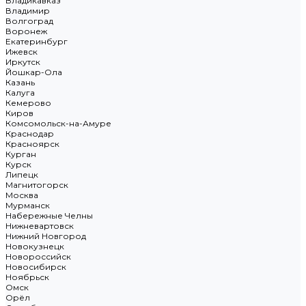
Владикавказ
Владимир
Волгоград
Воронеж
Екатеринбург
Ижевск
Иркутск
Йошкар-Ола
Казань
Калуга
Кемерово
Киров
Комсомольск-на-Амуре
Краснодар
Красноярск
Курган
Курск
Липецк
Магнитогорск
Москва
Мурманск
Набережные Челны
Нижневартовск
Нижний Новгород
Новокузнецк
Новороссийск
Новосибирск
Ноябрьск
Омск
Орёл