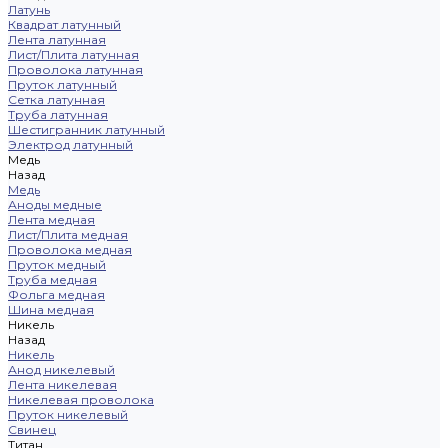
Латунь
Квадрат латунный
Лента латунная
Лист/Плита латунная
Проволока латунная
Пруток латунный
Сетка латунная
Труба латунная
Шестигранник латунный
Электрод латунный
Медь
Назад
Медь
Аноды медные
Лента медная
Лист/Плита медная
Проволока медная
Пруток медный
Труба медная
Фольга медная
Шина медная
Никель
Назад
Никель
Анод никелевый
Лента никелевая
Никелевая проволока
Пруток никелевый
Свинец
Титан