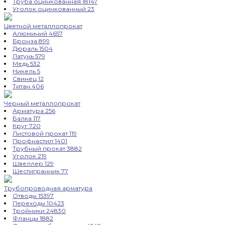
Труба оцинкованная
18147
Уголок оцинкованный
23
Цветной металлопрокат
Алюминий
4657
Бронза
899
Дюраль
1504
Латунь
579
Медь
532
Никель
5
Свинец
12
Титан
406
Черный металлопрокат
Арматура
256
Балка
117
Круг
720
Листовой прокат
119
Профнастил
1401
Трубный прокат
3882
Уголок
219
Швеллер
129
Шестигранник
77
Трубопроводная арматура
Отводы
15397
Переходы
10423
Тройники
24830
Фланцы
1882