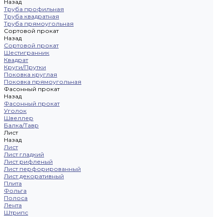
Назад
Труба профильная
Труба квадратная
Труба прямоугольная
Сортовой прокат
Назад
Сортовой прокат
Шестигранник
Квадрат
Круги/Прутки
Поковка круглая
Поковка прямоугольная
Фасонный прокат
Назад
Фасонный прокат
Уголок
Швеллер
Балка/Тавр
Лист
Назад
Лист
Лист гладкий
Лист рифленый
Лист перфорированный
Лист декоративный
Плита
Фольга
Полоса
Лента
Штрипс