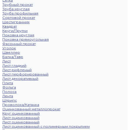
Сетка
Трубный прокат
Труба круглая
Труба профильная
Сортовой прокат
Шестигранник
Квадрат
Круги/Прутки
Поковка круглая
Поковка прямоугольная
Фасонный прокат
Уголок
Швеллер
Балка/Тавр
Лист
Лист гладкий
Лист рифленый
Лист перфорированный
Лист декоративный
Плита
Фольга
Полоса
Лента
Штрипс
Проволока/Катанка
Оцинкованный металлопрокат
Круг оцинкованный
Лист оцинкованный
Лист оцинкованный
Лист оцинкованный с полимерным покрытием