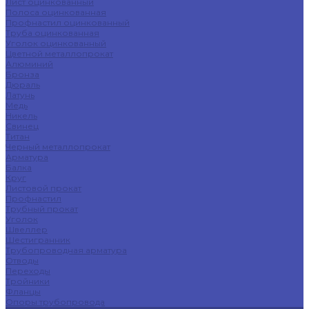
Лист оцинкованный
Полоса оцинкованная
Профнастил оцинкованный
Труба оцинкованная
Уголок оцинкованный
Цветной металлопрокат
Алюминий
Бронза
Дюраль
Латунь
Медь
Никель
Свинец
Титан
Черный металлопрокат
Арматура
Балка
Круг
Листовой прокат
Профнастил
Трубный прокат
Уголок
Швеллер
Шестигранник
Трубопроводная арматура
Отводы
Переходы
Тройники
Фланцы
Опоры трубопровода