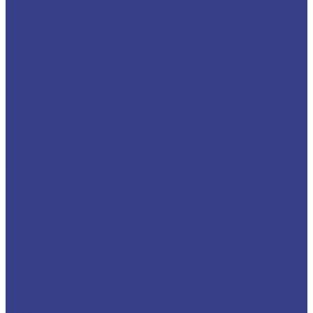
Электрод латунный
Медь
Аноды медные
Лента медная
Лист/Плита медная
Проволока медная
Пруток медный
Труба медная
Фольга медная
Шина медная
Никель
Анод никелевый
Лента никелевая
Никелевая проволока
Пруток никелевый
Свинец
Титан
Круг титановый
Лента титановая
Лист/Плита титановая
Проволока титановая
Труба титановая
Черный металлопрокат
Арматура
Балка
Круг
Листовой прокат
Лист рифленый
Профнастил
Трубный прокат