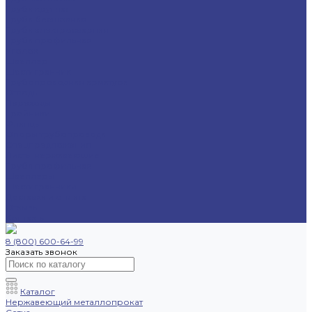
Труба круглая
Труба бесшовная
Труба электросварная
Труба профильная
Уголок
Швеллер
Шестигранник
Трубопроводная арматура
Отводы
Переходы
Тройники
Фланцы
Опоры трубопровода
Спецпредложения
Листы нержавеющие
Труба профильная
Швеллеры
Шестигранники
Доставка и оплата
Отзывы
Контакты
8 (800) 600-64-99
Заказать звонок
Каталог
Нержавеющий металлопрокат