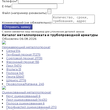
Телефон
*
E-Mail
Файл (например реквизиты)
Комментарий (не обязательно)
Отправить заявку
С вами свяжется наш менеджер для уточнения деталей заказа
Каталог металлопроката и трубопроводной арматуры
Обновлен 06.08.2026
Нержавеющий металлопрокат
Сетка
914
Трубный прокат
17279
Сортовой прокат
21739
Фасонный прокат
155
Лист
11470
Фольга
13
Полоса
143
Лента
53647
Штрипс
2776
Проволока/Катанка
245
Оцинкованный металлопрокат
Круг оцинкованный
6
Лист оцинкованный
14430
Полоса оцинкованная
6
Профнастил оцинкованный
270