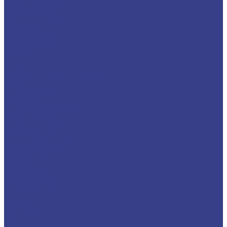
Спецпредложения
Листы нержавеющие
Труба профильная
Швеллеры
Шестигранники
Доставка и оплата
Отзывы
Контакты
...
Каталог
Нержавеющий металлопрокат
Сетка
Трубный прокат
Труба круглая
Труба электросварная
Труба бесшовная
Труба профильная
Труба квадратная
Труба прямоугольная
Сортовой прокат
Шестигранник
Квадрат
Круги/Прутки
Поковка круглая
Поковка прямоугольная
Фасонный прокат
Уголок
Швеллер
Балка/Тавр
Лист