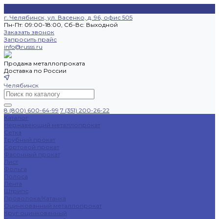
г. Челябинск, ул. Васенко, д. 96, офис 505
Пн-Пт: 09:00-18:00, Cб-Вс: Выходной
Заказать звонок
Запросить прайс
info@russs.ru
Продажа металлопроката
Доставка по России
Челябинск
8 (800) 600-64-99
7 (351) 200-26-22
Каталог
Нержавеющий металлопрокат
Сетка
Трубный прокат
Сортовой прокат
Фасонный прокат
Лист
Фольга
Полоса
Лента
Штрипс
Проволока/Катанка
Оцинкованный металлопрокат
Круг оцинкованный