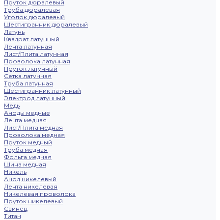
Пруток дюралевый
Труба дюралевая
Уголок дюралевый
Шестигранник дюралевый
Латунь
Квадрат латунный
Лента латунная
Лист/Плита латунная
Проволока латунная
Пруток латунный
Сетка латунная
Труба латунная
Шестигранник латунный
Электрод латунный
Медь
Аноды медные
Лента медная
Лист/Плита медная
Проволока медная
Пруток медный
Труба медная
Фольга медная
Шина медная
Никель
Анод никелевый
Лента никелевая
Никелевая проволока
Пруток никелевый
Свинец
Титан