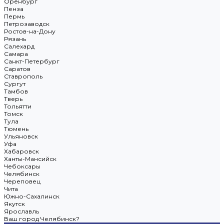
Оренбург
Пенза
Пермь
Петрозаводск
Ростов-на-Дону
Рязань
Салехард
Самара
Санкт-Петербург
Саратов
Ставрополь
Сургут
Тамбов
Тверь
Тольятти
Томск
Тула
Тюмень
Ульяновск
Уфа
Хабаровск
Ханты-Мансийск
Чебоксары
Челябинск
Череповец
Чита
Южно-Сахалинск
Якутск
Ярославль
Ваш город Челябинск?