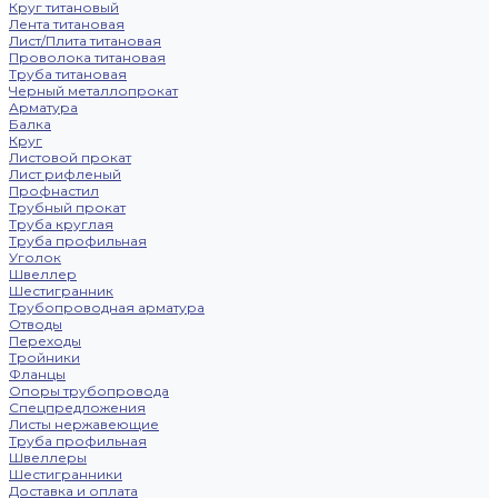
Круг титановый
Лента титановая
Лист/Плита титановая
Проволока титановая
Труба титановая
Черный металлопрокат
Арматура
Балка
Круг
Листовой прокат
Лист рифленый
Профнастил
Трубный прокат
Труба круглая
Труба профильная
Уголок
Швеллер
Шестигранник
Трубопроводная арматура
Отводы
Переходы
Тройники
Фланцы
Опоры трубопровода
Спецпредложения
Листы нержавеющие
Труба профильная
Швеллеры
Шестигранники
Доставка и оплата