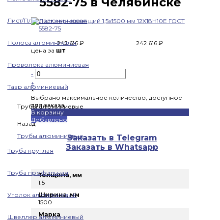
5582-75 в Челябинске
Лист/Плита алюминиевая
Полоса алюминиевая
242 616 ₽
242 616 ₽
цена за
шт
Проволока алюминиевая
-
+
Тавр алюминиевый
×
Выбрано максимальное количество, доступное
для заказа
Трубы алюминиевые
В корзину
Добавлено
Назад
Трубы алюминиевые
Заказать в Telegram
Заказать в Whatsapp
Труба круглая
Труба профильная
Толщина, мм
1.5
Уголок алюминиевый
Ширина, мм
1500
Марка
Швеллер алюминиевый