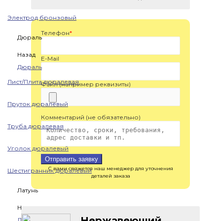
Электрод бронзовый
Телефон
*
Дюраль
Назад
E-Mail
Дюраль
Лист/Плита дюралевая
Файл (например реквизиты)
Пруток дюралевый
Комментарий (не обязательно)
Труба дюралевая
Уголок дюралевый
Отправить заявку
С вами свяжется наш менеджер для уточнения
Шестигранник дюралевый
деталей заказа
Латунь
Назад
Нержавеющий
Латунь