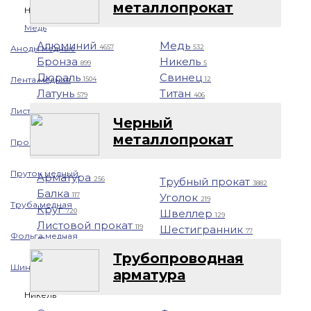
металлопрокат
Назад
Медь
Алюминий
Медь
Аноды медные
4657
532
Бронза
Никель
899
5
Дюраль
Свинец
Лента медная
1504
12
Латунь
Титан
579
406
Лист/Плита медная
Черный
металлопрокат
Проволока медная
Пруток медный
Арматура
Трубный прокат
256
3882
Балка
Уголок
117
219
Труба медная
Круг
Швеллер
720
129
Листовой прокат
Шестигранник
119
77
Фольга медная
Профнастил
1401
Трубопроводная
Шина медная
арматура
Никель