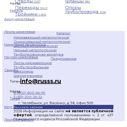
Отводы
Фланцы
15397
1882
Назад
Переходы
Опоры
10423
Никель
трубопровода
4548
Тройники
24830
Анод никелевый
Лента никелевая
Каталог
Нержавеющий металлопрокат
Оцинкованный металлопрокат
Никелевая проволока
Цветной металлопрокат
Черный металлопрокат
Трубопроводная арматура
Пруток никелевый
Предложения
Листы нержавеющие
Труба профильная
Свинец
Швеллеры
Шестигранники
info@russs.ru
Титан
Назад
8 (800) 600-64-99
7 (351) 200-26-22
Титан
г. Челябинск, ул. Васенко, д. 96, офис 505
Круг титановый
Заказать звонок
2026 Информация на сайте
не является публичной
офертой
, определяемой положениями ч. 2 ст. 437
Гражданского кодекса Российской Федерации.
Лента титановая