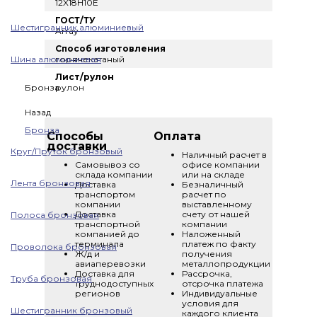
12X18H10E
ГОСТ/ТУ
Шестигранник алюминиевый
Array
Способ изготовления
Шина алюминиевая
горячекатаный
Лист/рулон
Бронза
рулон
Назад
Бронза
Способы
Оплата
доставки
Круг/Пруток бронзовый
Наличный расчет в
Самовывоз со
офисе компании
склада компании
или на складе
Лента бронзовая
Доставка
Безналичный
транспортом
расчет по
компании
выставленному
Доставка
счету от нашей
Полоса бронзовая
транспортной
компании
компанией до
Наложенный
терминала
платеж по факту
Проволока бронзовая
Ж/д и
получения
авиаперевозки
металлопродукции
Доставка для
Рассрочка,
Труба бронзовая
труднодоступных
отсрочка платежа
регионов
Индивидуальные
условия для
Шестигранник бронзовый
каждого клиента