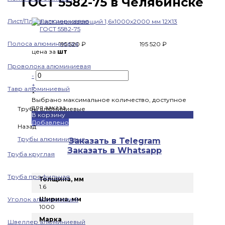
ГОСТ 5582-75 в Челябинске
Лист/Плита алюминиевая
Полоса алюминиевая
195 520 ₽
195 520 ₽
цена за
шт
Проволока алюминиевая
-
+
Тавр алюминиевый
×
Выбрано максимальное количество, доступное
для заказа
Трубы алюминиевые
В корзину
Добавлено
Назад
Трубы алюминиевые
Заказать в Telegram
Заказать в Whatsapp
Труба круглая
Труба профильная
Толщина, мм
1.6
Уголок алюминиевый
Ширина, мм
1000
Марка
Швеллер алюминиевый