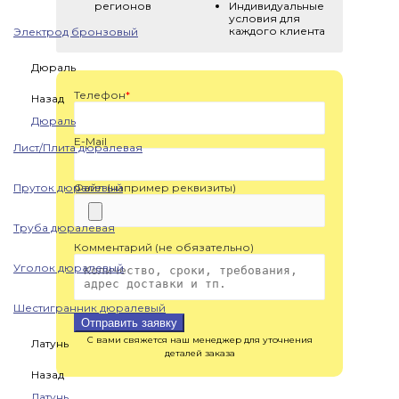
регионов
Индивидуальные
условия для
каждого клиента
Электрод бронзовый
Дюраль
Телефон
*
Назад
Дюраль
E-Mail
Лист/Плита дюралевая
Пруток дюралевый
Файл (например реквизиты)
Труба дюралевая
Комментарий (не обязательно)
Уголок дюралевый
Шестигранник дюралевый
Отправить заявку
С вами свяжется наш менеджер для уточнения
Латунь
деталей заказа
Назад
Латунь