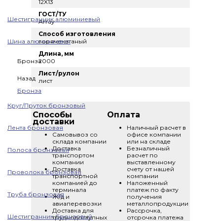
12X13
ГОСТ/ТУ
Шестигранник алюминиевый
Array
Способ изготовления
Шина алюминиевая
горячекатаный
Длина, мм
Бронза
2000
Лист/рулон
Назад
лист
Бронза
Круг/Пруток бронзовый
Способы
Оплата
доставки
Лента бронзовая
Наличный расчет в
Самовывоз со
офисе компании
склада компании
или на складе
Доставка
Безналичный
Полоса бронзовая
транспортом
расчет по
компании
выставленному
Доставка
счету от нашей
Проволока бронзовая
транспортной
компании
компанией до
Наложенный
терминала
платеж по факту
Труба бронзовая
Ж/д и
получения
авиаперевозки
металлопродукции
Доставка для
Рассрочка,
Шестигранник бронзовый
труднодоступных
отсрочка платежа