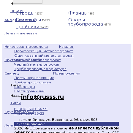
Назад
Никель
Отводы
Фланцы
15397
1882
Переходы
Опоры
Анод никелевый
10423
трубопровода
4548
Тройники
24830
Лента никелевая
Каталог
Никелевая проволока
Нержавеющий металлопрокат
Оцинкованный металлопрокат
Цветной металлопрокат
Пруток никелевый
Черный металлопрокат
Трубопроводная арматура
Предложения
Свинец
Листы нержавеющие
Труба профильная
Титан
Швеллеры
Шестигранники
info@russs.ru
Назад
Титан
8 (800) 600-64-99
Круг титановый
7 (351) 200-26-22
г. Челябинск, ул. Васенко, д. 96, офис 505
Заказать звонок
Лента титановая
2026 Информация на сайте
не является публичной
офертой
, определяемой положениями ч. 2 ст. 437