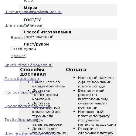
1000
Марка
Шестигранник алюминиевый
08X21Н6М2Т
ГОСТ/ТУ
Array
Шина алюминиевая
Способ изготовления
горячекатаный
Бронза
Лист/рулон
Назад
рулон
Бронза
Круг/Пруток бронзовый
Способы
Оплата
доставки
Наличный расчет в
Лента бронзовая
Самовывоз со
офисе компании
склада компании
или на складе
Доставка
Безналичный
Полоса бронзовая
транспортом
расчет по
компании
выставленному
Доставка
счету от нашей
Проволока бронзовая
транспортной
компании
компанией до
Наложенный
терминала
платеж по факту
Труба бронзовая
Ж/д и
получения
авиаперевозки
металлопродукции
Доставка для
Рассрочка,
труднодоступных
отсрочка платежа
Шестигранник бронзовый