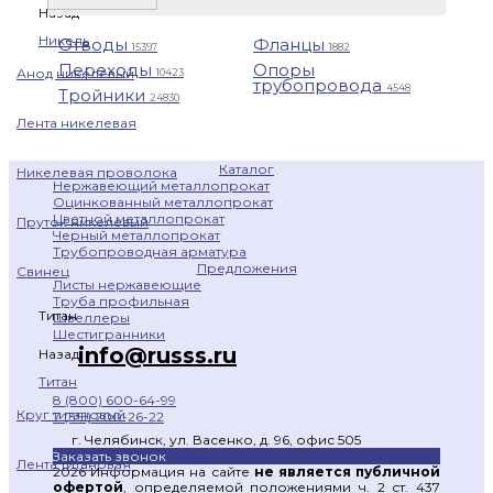
Назад
Никель
Отводы
Фланцы
15397
1882
Переходы
Опоры
Анод никелевый
10423
трубопровода
4548
Тройники
24830
Лента никелевая
Каталог
Никелевая проволока
Нержавеющий металлопрокат
Оцинкованный металлопрокат
Цветной металлопрокат
Пруток никелевый
Черный металлопрокат
Трубопроводная арматура
Предложения
Свинец
Листы нержавеющие
Труба профильная
Титан
Швеллеры
Шестигранники
info@russs.ru
Назад
Титан
8 (800) 600-64-99
Круг титановый
7 (351) 200-26-22
г. Челябинск, ул. Васенко, д. 96, офис 505
Заказать звонок
Лента титановая
2026 Информация на сайте
не является публичной
офертой
, определяемой положениями ч. 2 ст. 437