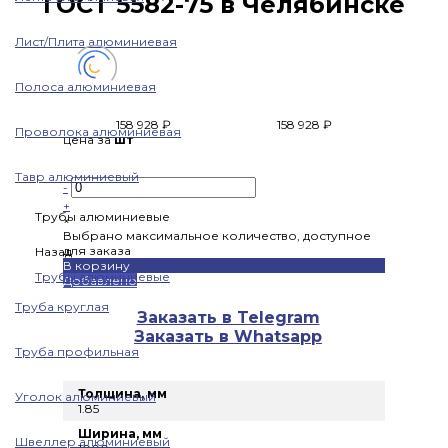
ГОСТ 5582-75 в Челябинске
Лист/Плита алюминиевая
Полоса алюминиевая
158 928 ₽
158 928 ₽
Проволока алюминиевая
цена за
шт
Тавр алюминиевый
-
+
Трубы алюминиевые
×
Выбрано максимальное количество, доступное
для заказа
Назад
В корзину
Трубы алюминиевые
Добавлено
Труба круглая
Заказать в Telegram
Заказать в Whatsapp
Труба профильная
Толщина, мм
Уголок алюминиевый
1.85
Ширина, мм
Швеллер алюминиевый