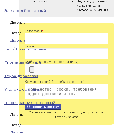
регионов
Индивидуальные
условия для
каждого клиента
Электрод бронзовый
Дюраль
Телефон
*
Назад
Дюраль
E-Mail
Лист/Плита дюралевая
Файл (например реквизиты)
Пруток дюралевый
Труба дюралевая
Комментарий (не обязательно)
Уголок дюралевый
Шестигранник дюралевый
Отправить заявку
С вами свяжется наш менеджер для уточнения
Латунь
деталей заказа
Назад
Латунь