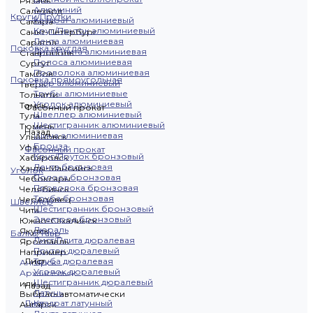
Рязань
Алюминий
Салехард
Круги/Прутки
Квадрат алюминиевый
Самара
Круг/Пруток алюминиевый
Санкт-Петербург
Лента алюминиевая
Саратов
Поковка круглая
Лист/Плита алюминиевая
Ставрополь
Полоса алюминиевая
Сургут
Проволока алюминиевая
Тамбов
Поковка прямоугольная
Тавр алюминиевый
Тверь
Трубы алюминиевые
Тольятти
Уголок алюминиевый
Томск
Фасонный прокат
Швеллер алюминиевый
Тула
Шестигранник алюминиевый
Тюмень
Назад
Шина алюминиевая
Ульяновск
Бронза
Уфа
Фасонный прокат
Круг/Пруток бронзовый
Хабаровск
Лента бронзовая
Ханты-Мансийск
Уголок
Полоса бронзовая
Чебоксары
Проволока бронзовая
Челябинск
Труба бронзовая
Череповец
Швеллер
Шестигранник бронзовый
Чита
Электрод бронзовый
Южно-Сахалинск
Дюраль
Якутск
Балка/Тавр
Лист/Плита дюралевая
Ярославль
Пруток дюралевый
Например:
Лист
Труба дюралевая
Ангарск
Уголок дюралевый
Архангельск
Шестигранник дюралевый
или
Назад
Латунь
Выбрать автоматически
Лист
Квадрат латунный
Ангарск