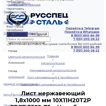
Чебоксары
info@russs.ru
Труба оцинкованная
Челябинск
Череповец
Труба круглая
Чита
Южно-Сахалинск
Якутск
Труба профильная
Ярославль
Ваш город
Перейти в Telegram
Челябинск
Перейти в Whatsapp
Уголок оцинкованный
Да, спасибо
Нет, другой
8 (800) 600-64-99
7 (351) 200-26-22
Цветной металлопрокат
Бесплатная доставка при сумме счета более 150 000 рублей
8 (800) 600-64-99
7 (351) 200-26-22
Назад
Главная
Цветной металлопрокат
/
Алюминий
Металлопрокат
/
Нержавеющий металлопрокат
Назад
/
Алюминий
Лист нержавеющий в Челябинске
/
Квадрат алюминиевый
Лист гладкий нержавеющий в Челябинске
Лист нержавеющий
Круг/Пруток алюминиевый
1,8х1000 мм 10X11Н20Т2Р
Лента алюминиевая