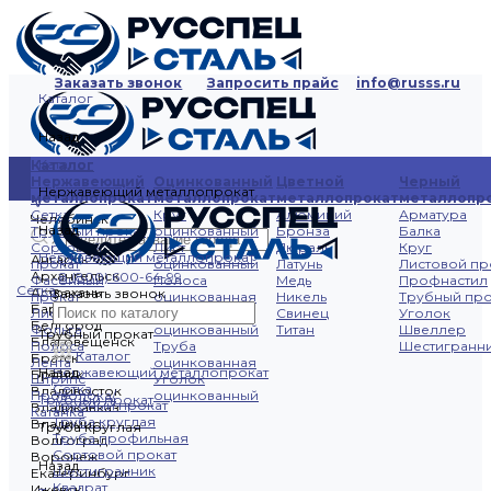
Заказать звонок
Запросить прайс
info@russs.ru
Каталог
Назад
Каталог
Каталог
Продажа металлопроката
Нержавеющий
Оцинкованный
Цветной
Черный
Доставка по России
Нержавеющий металлопрокат
металлопрокат
металлопрокат
металлопрокат
металлопр
Сетка
Круг
Алюминий
Арматура
Челябинск
Назад
Трубный прокат
оцинкованный
Бронза
Балка
Сортовой
Лист
Дюраль
Круг
Нержавеющий металлопрокат
Ангарск
прокат
оцинкованный
Латунь
Листовой пр
Архангельск
8 (800) 600-64-99
Фасонный
Полоса
Медь
Профнастил
Сетка
Астрахань
Заказать звонок
прокат
оцинкованная
Никель
Трубный про
Барнаул
Лист
Профнастил
Свинец
Уголок
Белгород
Фольга
оцинкованный
Титан
Швеллер
Трубный прокат
Благовещенск
Полоса
Труба
Шестигранн
Каталог
Братск
Лента
оцинкованная
Назад
Нержавеющий металлопрокат
Брянск
Штрипс
Уголок
Сетка
Владивосток
Проволока/
оцинкованный
Трубный прокат
Трубный прокат
Владикавказ
Катанка
Труба круглая
Владимир
Труба круглая
Труба профильная
Волгоград
Сортовой прокат
Воронеж
Назад
Шестигранник
Екатеринбург
Квадрат
Ижевск