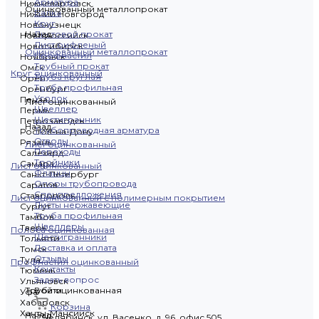
Арматура
Нижневартовск
Оцинкованный металлопрокат
Балка
Нижний Новгород
Круг
Новокузнецк
Назад
Листовой прокат
Новороссийск
Лист рифленый
Новосибирск
Оцинкованный металлопрокат
Профнастил
Ноябрьск
Трубный прокат
Омск
Круг оцинкованный
Труба круглая
Орёл
Труба профильная
Оренбург
Уголок
Пенза
Лист оцинкованный
Швеллер
Пермь
Шестигранник
Петрозаводск
Назад
Трубопроводная арматура
Ростов-на-Дону
Отводы
Рязань
Лист оцинкованный
Переходы
Салехард
Тройники
Самара
Лист оцинкованный
Фланцы
Санкт-Петербург
Опоры трубопровода
Саратов
Спецпредложения
Ставрополь
Лист оцинкованный с полимерным покрытием
Листы нержавеющие
Сургут
Труба профильная
Тамбов
Швеллеры
Тверь
Полоса оцинкованная
Шестигранники
Тольятти
Доставка и оплата
Томск
Отзывы
Тула
Профнастил оцинкованный
Контакты
Тюмень
Задать вопрос
Ульяновск
Труба оцинкованная
Войти
Уфа
Хабаровск
Корзина
Ханты-Мансийск
Назад
г. Челябинск, ул. Васенко, д. 96, офис 505