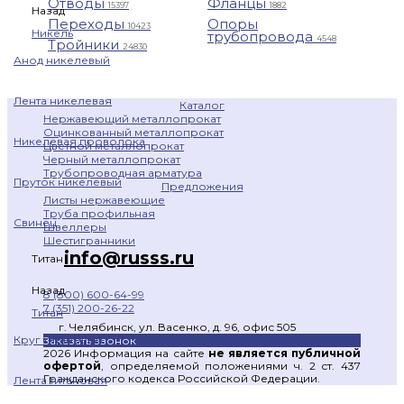
Отводы
Фланцы
15397
1882
Назад
Переходы
Опоры
10423
Никель
трубопровода
4548
Тройники
24830
Анод никелевый
Лента никелевая
Каталог
Нержавеющий металлопрокат
Оцинкованный металлопрокат
Никелевая проволока
Цветной металлопрокат
Черный металлопрокат
Трубопроводная арматура
Пруток никелевый
Предложения
Листы нержавеющие
Труба профильная
Свинец
Швеллеры
Шестигранники
info@russs.ru
Титан
Назад
8 (800) 600-64-99
7 (351) 200-26-22
Титан
г. Челябинск, ул. Васенко, д. 96, офис 505
Круг титановый
Заказать звонок
2026 Информация на сайте
не является публичной
офертой
, определяемой положениями ч. 2 ст. 437
Гражданского кодекса Российской Федерации.
Лента титановая