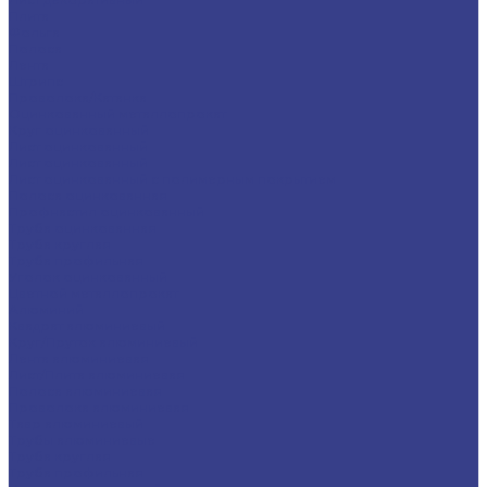
Плита
Фольга
Полоса
Лента
Штрипс
Проволока/Катанка
Оцинкованный металлопрокат
Круг оцинкованный
Лист оцинкованный
Лист оцинкованный
Лист оцинкованный с полимерным покрытием
Полоса оцинкованная
Профнастил оцинкованный
Труба оцинкованная
Труба круглая
Труба профильная
Уголок оцинкованный
Цветной металлопрокат
Алюминий
Квадрат алюминиевый
Круг/Пруток алюминиевый
Лента алюминиевая
Лист/Плита алюминиевая
Полоса алюминиевая
Проволока алюминиевая
Тавр алюминиевый
Трубы алюминиевые
Труба круглая
Труба профильная