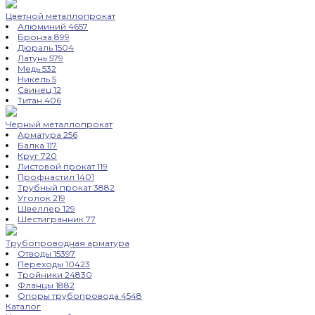
Цветной металлопрокат
Алюминий
4657
Бронза
899
Дюраль
1504
Латунь
579
Медь
532
Никель
5
Свинец
12
Титан
406
Черный металлопрокат
Арматура
256
Балка
117
Круг
720
Листовой прокат
119
Профнастил
1401
Трубный прокат
3882
Уголок
219
Швеллер
129
Шестигранник
77
Трубопроводная арматура
Отводы
15397
Переходы
10423
Тройники
24830
Фланцы
1882
Опоры трубопровода
4548
Каталог