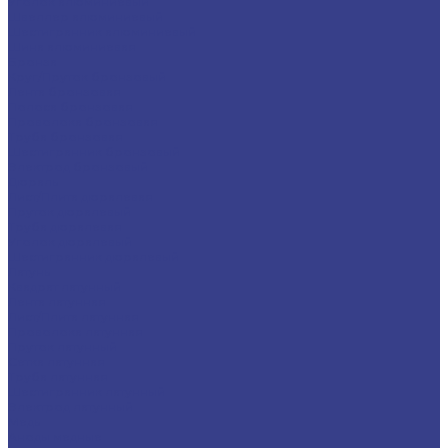
Уголок алюминиевый
Швеллер алюминиевый
Шестигранник алюминиевый
Шина алюминиевая
Бронза
Круг/Пруток бронзовый
Лента бронзовая
Полоса бронзовая
Проволока бронзовая
Труба бронзовая
Шестигранник бронзовый
Электрод бронзовый
Дюраль
Лист/Плита дюралевая
Пруток дюралевый
Труба дюралевая
Уголок дюралевый
Шестигранник дюралевый
Латунь
Квадрат латунный
Лента латунная
Лист/Плита латунная
Проволока латунная
Пруток латунный
Сетка латунная
Труба латунная
Шестигранник латунный
Электрод латунный
Медь
Аноды медные