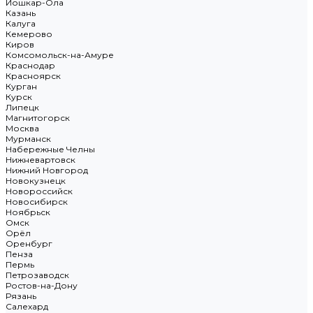
Йошкар-Ола
Казань
Калуга
Кемерово
Киров
Комсомольск-на-Амуре
Краснодар
Красноярск
Курган
Курск
Липецк
Магнитогорск
Москва
Мурманск
Набережные Челны
Нижневартовск
Нижний Новгород
Новокузнецк
Новороссийск
Новосибирск
Ноябрьск
Омск
Орёл
Оренбург
Пенза
Пермь
Петрозаводск
Ростов-на-Дону
Рязань
Салехард