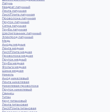
Латунь
Квадрат латунный
Лента латунная
Лист/Плита латунная
Проволока латунная
Пруток латунный
Сетка латунная
Труба латунная
Шестигранник латунный
Электрод латунный
Медь
Аноды медные
Лента медная
Лист/Плита медная
Проволока медная
Пруток медный
Труба медная
Фольга медная
Шина медная
Никель
Анод никелевый
Лента никелевая
Никелевая проволока
Пруток никелевый
Свинец
Титан
Круг титановый
Лента титановая
Лист/Плита титановая
Проволока титановая