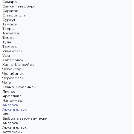
Самара
Санкт-Петербург
Саратов
Ставрополь
Сургут
Тамбов
Тверь
Тольятти
Томск
Тула
Тюмень
Ульяновск
Уфа
Хабаровск
Ханты-Мансийск
Чебоксары
Челябинск
Череповец
Чита
Южно-Сахалинск
Якутск
Ярославль
Например:
Ангарск
Архангельск
или
Выбрать автоматически
Ангарск
Архангельск
Астрахань