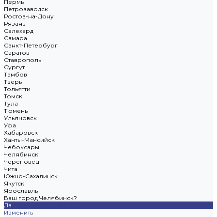
Пермь
Петрозаводск
Ростов-на-Дону
Рязань
Салехард
Самара
Санкт-Петербург
Саратов
Ставрополь
Сургут
Тамбов
Тверь
Тольятти
Томск
Тула
Тюмень
Ульяновск
Уфа
Хабаровск
Ханты-Мансийск
Чебоксары
Челябинск
Череповец
Чита
Южно-Сахалинск
Якутск
Ярославль
Ваш город Челябинск?
Да
Изменить