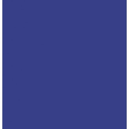
Лента медная
Лист/Плита медная
Проволока медная
Пруток медный
Труба медная
Фольга медная
Шина медная
Никель
Анод никелевый
Лента никелевая
Никелевая проволока
Пруток никелевый
Свинец
Титан
Круг титановый
Лента титановая
Лист/Плита титановая
Проволока титановая
Труба титановая
Черный металлопрокат
Арматура
Балка
Круг
Листовой прокат
Лист рифленый
Профнастил
Трубный прокат
Труба круглая
Труба бесшовная
Труба электросварная