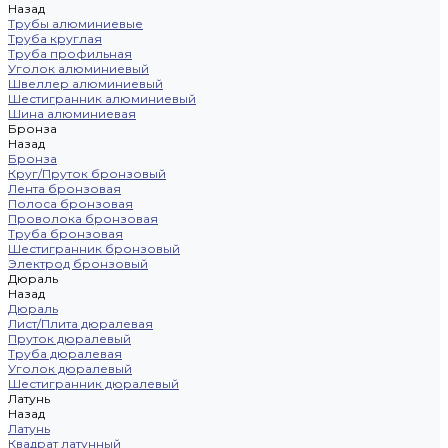
Назад
Трубы алюминиевые
Труба круглая
Труба профильная
Уголок алюминиевый
Швеллер алюминиевый
Шестигранник алюминиевый
Шина алюминиевая
Бронза
Назад
Бронза
Круг/Пруток бронзовый
Лента бронзовая
Полоса бронзовая
Проволока бронзовая
Труба бронзовая
Шестигранник бронзовый
Электрод бронзовый
Дюраль
Назад
Дюраль
Лист/Плита дюралевая
Пруток дюралевый
Труба дюралевая
Уголок дюралевый
Шестигранник дюралевый
Латунь
Назад
Латунь
Квадрат латунный