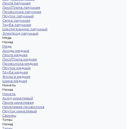
Лента латунная
Лист/Плита латунная
Проволока латунная
Пруток латунный
Сетка латунная
Труба латунная
Шестигранник латунный
Электрод латунный
Медь
Назад
Медь
Аноды медные
Лента медная
Лист/Плита медная
Проволока медная
Пруток медный
Труба медная
Фольга медная
Шина медная
Никель
Назад
Никель
Анод никелевый
Лента никелевая
Никелевая проволока
Пруток никелевый
Свинец
Титан
Назад
Титан