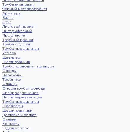
Труба титановая
Черный металлопрокат
Арматура
Балка
Круг
Листовой прокат
Лист рифленый
Профнастил
Трубный прокат
Труба круглая
Труба профильная
Уголок
Швеллер
Шестигранник
Трубопроводная арматура
Отводы
Переходы
Тройники
Фланцы
Опоры трубопровода
Спецпредложения
Листы нержавеющие
Труба профильная
Швеллеры
Шестигранники
Доставка и оплата
Отзывы
Контакты
Задать вопрос