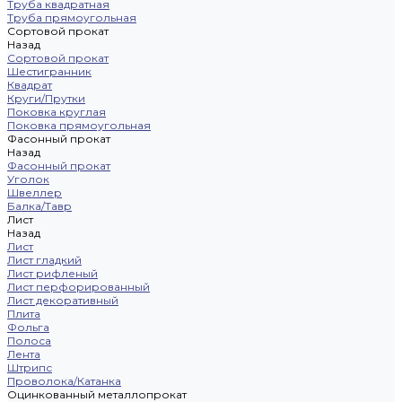
Труба квадратная
Труба прямоугольная
Сортовой прокат
Назад
Сортовой прокат
Шестигранник
Квадрат
Круги/Прутки
Поковка круглая
Поковка прямоугольная
Фасонный прокат
Назад
Фасонный прокат
Уголок
Швеллер
Балка/Тавр
Лист
Назад
Лист
Лист гладкий
Лист рифленый
Лист перфорированный
Лист декоративный
Плита
Фольга
Полоса
Лента
Штрипс
Проволока/Катанка
Оцинкованный металлопрокат