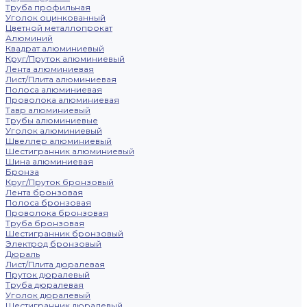
Труба профильная
Уголок оцинкованный
Цветной металлопрокат
Алюминий
Квадрат алюминиевый
Круг/Пруток алюминиевый
Лента алюминиевая
Лист/Плита алюминиевая
Полоса алюминиевая
Проволока алюминиевая
Тавр алюминиевый
Трубы алюминиевые
Уголок алюминиевый
Швеллер алюминиевый
Шестигранник алюминиевый
Шина алюминиевая
Бронза
Круг/Пруток бронзовый
Лента бронзовая
Полоса бронзовая
Проволока бронзовая
Труба бронзовая
Шестигранник бронзовый
Электрод бронзовый
Дюраль
Лист/Плита дюралевая
Пруток дюралевый
Труба дюралевая
Уголок дюралевый
Шестигранник дюралевый