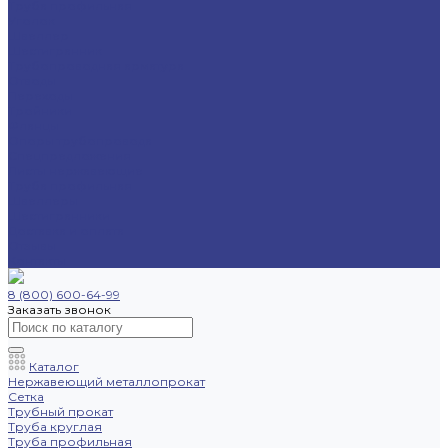
Труба профильная
Уголок
Швеллер
Шестигранник
Трубопроводная арматура
Отводы
Переходы
Тройники
Фланцы
Опоры трубопровода
Спецпредложения
Листы нержавеющие
Труба профильная
Швеллеры
Шестигранники
Доставка и оплата
Отзывы
Контакты
8 (800) 600-64-99
Заказать звонок
Каталог
Нержавеющий металлопрокат
Сетка
Трубный прокат
Труба круглая
Труба профильная