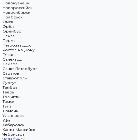
Новокузнецк
Новороссийск
Новосибирск
Ноябрьск
Омск
Орёл
Оренбург
Пенза
Пермь
Петрозаводск
Ростов-на-Дону
Рязань
Салехард
Самара
Санкт-Петербург
Саратов
Ставрополь
Сургут
Тамбов
Тверь
Тольятти
Томск
Тула
Тюмень
Ульяновск
Уфа
Хабаровск
Ханты-Мансийск
Чебоксары
Челябинск