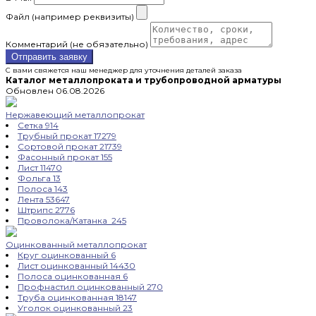
Файл (например реквизиты)
Комментарий (не обязательно)
Отправить заявку
С вами свяжется наш менеджер для уточнения деталей заказа
Каталог металлопроката и трубопроводной арматуры
Обновлен 06.08.2026
Нержавеющий металлопрокат
Сетка
914
Трубный прокат
17279
Сортовой прокат
21739
Фасонный прокат
155
Лист
11470
Фольга
13
Полоса
143
Лента
53647
Штрипс
2776
Проволока/Катанка
245
Оцинкованный металлопрокат
Круг оцинкованный
6
Лист оцинкованный
14430
Полоса оцинкованная
6
Профнастил оцинкованный
270
Труба оцинкованная
18147
Уголок оцинкованный
23