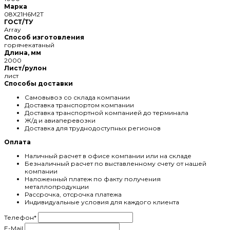
Марка
08X21Н6М2Т
ГОСТ/ТУ
Array
Способ изготовления
горячекатаный
Длина, мм
2000
Лист/рулон
лист
Способы доставки
Самовывоз со склада компании
Доставка транспортом компании
Доставка транспортной компанией до терминала
Ж/д и авиаперевозки
Доставка для труднодоступных регионов
Оплата
Наличный расчет в офисе компании или на складе
Безналичный расчет по выставленному счету от нашей
компании
Наложенный платеж по факту получения
металлопродукции
Рассрочка, отсрочка платежа
Индивидуальные условия для каждого клиента
Телефон
*
E-Mail