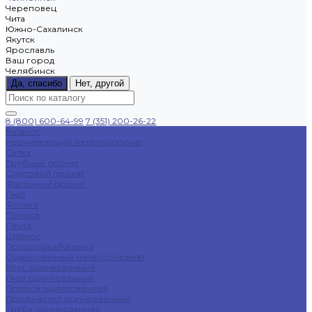
Череповец
Чита
Южно-Сахалинск
Якутск
Ярославль
Ваш город
Челябинск
Да, спасибо
Нет, другой
8 (800) 600-64-99
7 (351) 200-26-22
Каталог
Нержавеющий металлопрокат
Сетка
Трубный прокат
Сортовой прокат
Фасонный прокат
Лист
Фольга
Полоса
Лента
Штрипс
Проволока/Катанка
Оцинкованный металлопрокат
Круг оцинкованный
Лист оцинкованный
Полоса оцинкованная
Профнастил оцинкованный
Труба оцинкованная