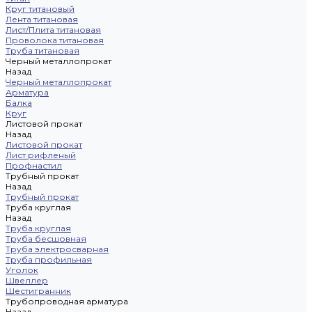
Круг титановый
Лента титановая
Лист/Плита титановая
Проволока титановая
Труба титановая
Черный металлопрокат
Назад
Черный металлопрокат
Арматура
Балка
Круг
Листовой прокат
Назад
Листовой прокат
Лист рифленый
Профнастил
Трубный прокат
Назад
Трубный прокат
Труба круглая
Назад
Труба круглая
Труба бесшовная
Труба электросварная
Труба профильная
Уголок
Швеллер
Шестигранник
Трубопроводная арматура
Назад