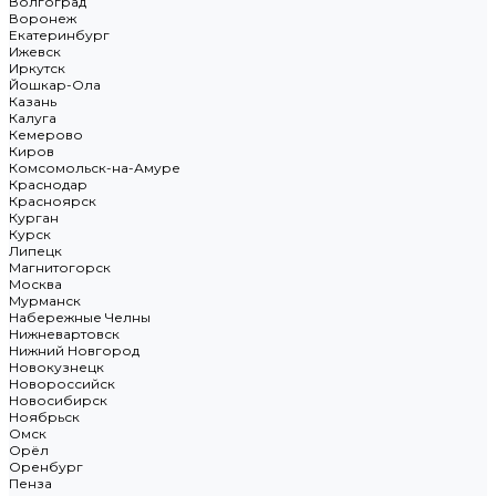
Волгоград
Воронеж
Екатеринбург
Ижевск
Иркутск
Йошкар-Ола
Казань
Калуга
Кемерово
Киров
Комсомольск-на-Амуре
Краснодар
Красноярск
Курган
Курск
Липецк
Магнитогорск
Москва
Мурманск
Набережные Челны
Нижневартовск
Нижний Новгород
Новокузнецк
Новороссийск
Новосибирск
Ноябрьск
Омск
Орёл
Оренбург
Пенза