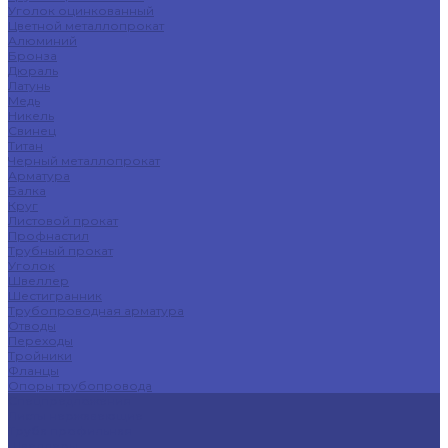
Уголок оцинкованный
Цветной металлопрокат
Алюминий
Бронза
Дюраль
Латунь
Медь
Никель
Свинец
Титан
Черный металлопрокат
Арматура
Балка
Круг
Листовой прокат
Профнастил
Трубный прокат
Уголок
Швеллер
Шестигранник
Трубопроводная арматура
Отводы
Переходы
Тройники
Фланцы
Опоры трубопровода
Спецпредложения
Листы нержавеющие
Труба профильная
Швеллеры