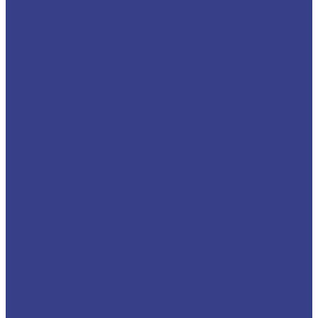
Шестигранники
Доставка и оплата
Отзывы
Контакты
...
Каталог
Нержавеющий металлопрокат
Сетка
Трубный прокат
Труба круглая
Труба электросварная
Труба бесшовная
Труба профильная
Труба квадратная
Труба прямоугольная
Сортовой прокат
Шестигранник
Квадрат
Круги/Прутки
Поковка круглая
Поковка прямоугольная
Фасонный прокат
Уголок
Швеллер
Балка/Тавр
Лист
Лист гладкий
Лист рифленый
Лист перфорированный
Лист декоративный