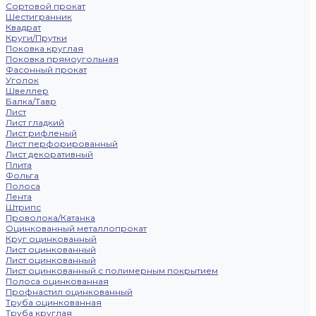
Сортовой прокат
Шестигранник
Квадрат
Круги/Прутки
Поковка круглая
Поковка прямоугольная
Фасонный прокат
Уголок
Швеллер
Балка/Тавр
Лист
Лист гладкий
Лист рифленый
Лист перфорированный
Лист декоративный
Плита
Фольга
Полоса
Лента
Штрипс
Проволока/Катанка
Оцинкованный металлопрокат
Круг оцинкованный
Лист оцинкованный
Лист оцинкованный
Лист оцинкованный с полимерным покрытием
Полоса оцинкованная
Профнастил оцинкованный
Труба оцинкованная
Труба круглая