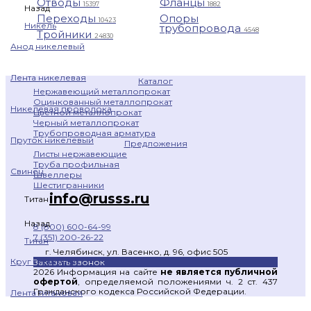
Отводы
Фланцы
15397
1882
Назад
Переходы
Опоры
10423
Никель
трубопровода
4548
Тройники
24830
Анод никелевый
Лента никелевая
Каталог
Нержавеющий металлопрокат
Оцинкованный металлопрокат
Никелевая проволока
Цветной металлопрокат
Черный металлопрокат
Трубопроводная арматура
Пруток никелевый
Предложения
Листы нержавеющие
Труба профильная
Свинец
Швеллеры
Шестигранники
info@russs.ru
Титан
Назад
8 (800) 600-64-99
7 (351) 200-26-22
Титан
г. Челябинск, ул. Васенко, д. 96, офис 505
Круг титановый
Заказать звонок
2026 Информация на сайте
не является публичной
офертой
, определяемой положениями ч. 2 ст. 437
Гражданского кодекса Российской Федерации.
Лента титановая