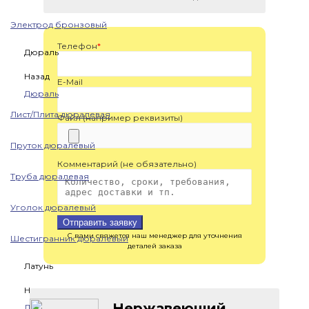
Электрод бронзовый
Телефон
*
Дюраль
Назад
E-Mail
Дюраль
Лист/Плита дюралевая
Файл (например реквизиты)
Пруток дюралевый
Комментарий (не обязательно)
Труба дюралевая
Уголок дюралевый
Отправить заявку
С вами свяжется наш менеджер для уточнения
Шестигранник дюралевый
деталей заказа
Латунь
Назад
Нержавеющий
Латунь