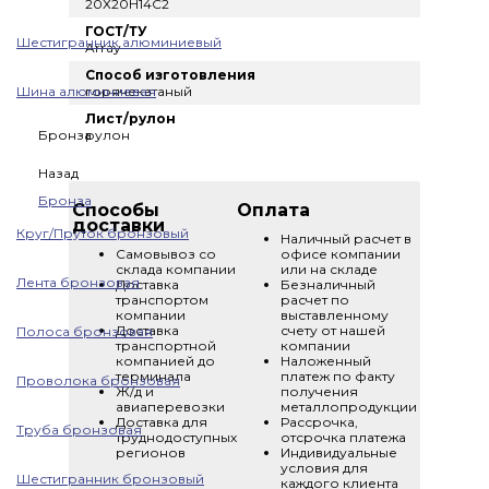
20Х20Н14C2
ГОСТ/ТУ
Шестигранник алюминиевый
Array
Способ изготовления
Шина алюминиевая
горячекатаный
Лист/рулон
Бронза
рулон
Назад
Бронза
Способы
Оплата
доставки
Круг/Пруток бронзовый
Наличный расчет в
Самовывоз со
офисе компании
склада компании
или на складе
Лента бронзовая
Доставка
Безналичный
транспортом
расчет по
компании
выставленному
Доставка
счету от нашей
Полоса бронзовая
транспортной
компании
компанией до
Наложенный
терминала
платеж по факту
Проволока бронзовая
Ж/д и
получения
авиаперевозки
металлопродукции
Доставка для
Рассрочка,
Труба бронзовая
труднодоступных
отсрочка платежа
регионов
Индивидуальные
условия для
Шестигранник бронзовый
каждого клиента