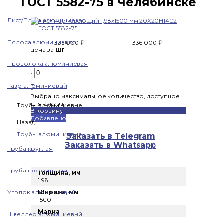
ГОСТ 5582-75 в Челябинске
Лист/Плита алюминиевая
Полоса алюминиевая
336 000 ₽
336 000 ₽
цена за
шт
Проволока алюминиевая
-
+
Тавр алюминиевый
×
Выбрано максимальное количество, доступное
для заказа
Трубы алюминиевые
В корзину
Добавлено
Назад
Трубы алюминиевые
Заказать в Telegram
Заказать в Whatsapp
Труба круглая
Труба профильная
Толщина, мм
1.98
Уголок алюминиевый
Ширина, мм
1500
Марка
Швеллер алюминиевый