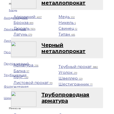
металлопрокат
Назад
Медь
Алюминий
Медь
Аноды медные
4657
532
Бронза
Никель
899
5
Дюраль
Свинец
Лента медная
1504
12
Латунь
Титан
579
406
Лист/Плита медная
Черный
металлопрокат
Проволока медная
Пруток медный
Арматура
Трубный прокат
256
3882
Балка
Уголок
117
219
Труба медная
Круг
Швеллер
720
129
Листовой прокат
Шестигранник
119
77
Фольга медная
Профнастил
1401
Трубопроводная
Шина медная
арматура
Никель