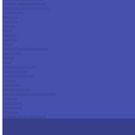
Уголок оцинкованный
Цветной металлопрокат
Алюминий
Бронза
Дюраль
Латунь
Медь
Никель
Свинец
Титан
Черный металлопрокат
Арматура
Балка
Круг
Листовой прокат
Профнастил
Трубный прокат
Уголок
Швеллер
Шестигранник
Трубопроводная арматура
Отводы
Переходы
Тройники
Фланцы
Опоры трубопровода
Спецпредложения
Листы нержавеющие
Труба профильная
Швеллеры