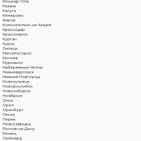
Йошкар-Ола
Казань
Калуга
Кемерово
Киров
Комсомольск-на-Амуре
Краснодар
Красноярск
Курган
Курск
Липецк
Магнитогорск
Москва
Мурманск
Набережные Челны
Нижневартовск
Нижний Новгород
Новокузнецк
Новороссийск
Новосибирск
Ноябрьск
Омск
Орёл
Оренбург
Пенза
Пермь
Петрозаводск
Ростов-на-Дону
Рязань
Салехард