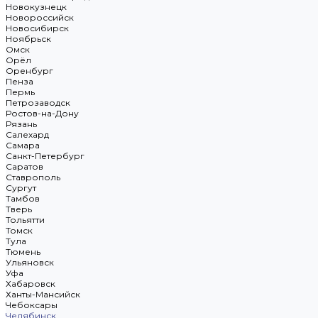
Новокузнецк
Новороссийск
Новосибирск
Ноябрьск
Омск
Орёл
Оренбург
Пенза
Пермь
Петрозаводск
Ростов-на-Дону
Рязань
Салехард
Самара
Санкт-Петербург
Саратов
Ставрополь
Сургут
Тамбов
Тверь
Тольятти
Томск
Тула
Тюмень
Ульяновск
Уфа
Хабаровск
Ханты-Мансийск
Чебоксары
Челябинск