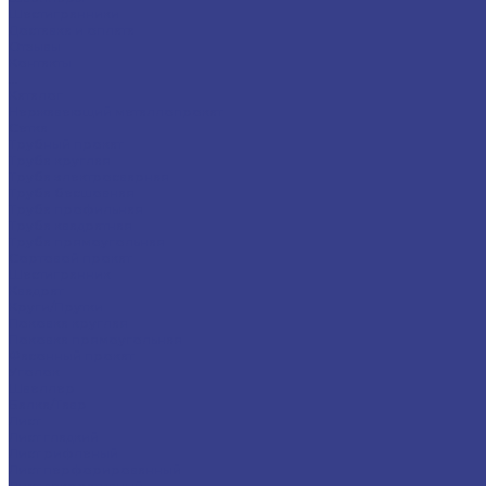
Шестигранники
Доставка и оплата
Отзывы
Контакты
...
Каталог
Нержавеющий металлопрокат
Сетка
Трубный прокат
Труба круглая
Труба электросварная
Труба бесшовная
Труба профильная
Труба квадратная
Труба прямоугольная
Сортовой прокат
Шестигранник
Квадрат
Круги/Прутки
Поковка круглая
Поковка прямоугольная
Фасонный прокат
Уголок
Швеллер
Балка/Тавр
Лист
Лист гладкий
Лист рифленый
Лист перфорированный
Лист декоративный