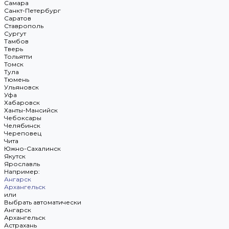
Самара
Санкт-Петербург
Саратов
Ставрополь
Сургут
Тамбов
Тверь
Тольятти
Томск
Тула
Тюмень
Ульяновск
Уфа
Хабаровск
Ханты-Мансийск
Чебоксары
Челябинск
Череповец
Чита
Южно-Сахалинск
Якутск
Ярославль
Например:
Ангарск
Архангельск
или
Выбрать автоматически
Ангарск
Архангельск
Астрахань