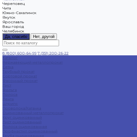
Череповец
Чита
Южно-Сахалинск
Якутск
Ярославль
Ваш город
Челябинск
Да, спасибо
Нет, другой
8 (800) 600-64-99
7 (351) 200-26-22
Каталог
Нержавеющий металлопрокат
Сетка
Трубный прокат
Сортовой прокат
Фасонный прокат
Лист
Фольга
Полоса
Лента
Штрипс
Проволока/Катанка
Оцинкованный металлопрокат
Круг оцинкованный
Лист оцинкованный
Полоса оцинкованная
Профнастил оцинкованный
Труба оцинкованная