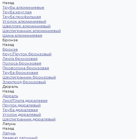
Назад
Трубы алюминиевые
Труба круглая
Труба профильная
Уголок алюминиевый
Швеллер алюминиевый
Шестигранник алюминиевый
Шина алюминиевая
Бронза
Назад
Бронза
Круг/Пруток бронзовый
Лента бронзовая
Полоса бронзовая
Проволока бронзовая
Труба бронзовая
Шестигранник бронзовый
Электрод бронзовый
Дюраль
Назад
Дюраль
Лист/Плита дюралевая
Пруток дюралевый
Труба дюралевая
Уголок дюралевый
Шестигранник дюралевый
Латунь
Назад
Латунь
Квадрат латунный