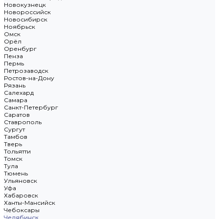
Новокузнецк
Новороссийск
Новосибирск
Ноябрьск
Омск
Орёл
Оренбург
Пенза
Пермь
Петрозаводск
Ростов-на-Дону
Рязань
Салехард
Самара
Санкт-Петербург
Саратов
Ставрополь
Сургут
Тамбов
Тверь
Тольятти
Томск
Тула
Тюмень
Ульяновск
Уфа
Хабаровск
Ханты-Мансийск
Чебоксары
Челябинск