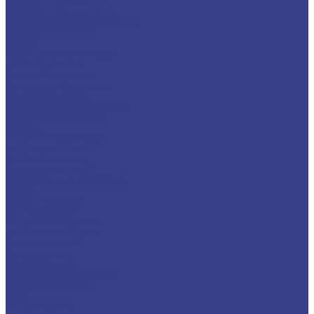
Уголок алюминиевый
Швеллер алюминиевый
Шестигранник алюминиевый
Шина алюминиевая
Бронза
Круг/Пруток бронзовый
Лента бронзовая
Полоса бронзовая
Проволока бронзовая
Труба бронзовая
Шестигранник бронзовый
Электрод бронзовый
Дюраль
Лист/Плита дюралевая
Пруток дюралевый
Труба дюралевая
Уголок дюралевый
Шестигранник дюралевый
Латунь
Квадрат латунный
Лента латунная
Лист/Плита латунная
Проволока латунная
Пруток латунный
Сетка латунная
Труба латунная
Шестигранник латунный
Электрод латунный
Медь
Аноды медные