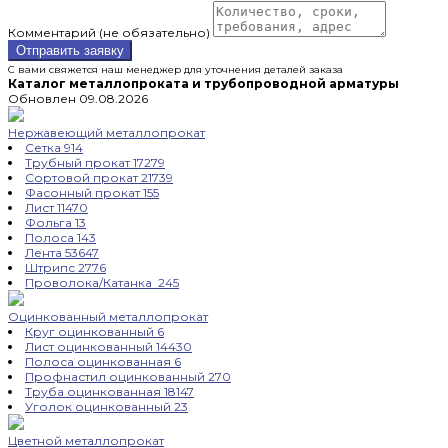
Комментарий (не обязательно)
Отправить заявку
С вами свяжется наш менеджер для уточнения деталей заказа
Каталог металлопроката и трубопроводной арматуры
Обновлен 09.08.2026
Нержавеющий металлопрокат
Сетка
914
Трубный прокат
17279
Сортовой прокат
21739
Фасонный прокат
155
Лист
11470
Фольга
13
Полоса
143
Лента
53647
Штрипс
2776
Проволока/Катанка
245
Оцинкованный металлопрокат
Круг оцинкованный
6
Лист оцинкованный
14430
Полоса оцинкованная
6
Профнастил оцинкованный
270
Труба оцинкованная
18147
Уголок оцинкованный
23
Цветной металлопрокат