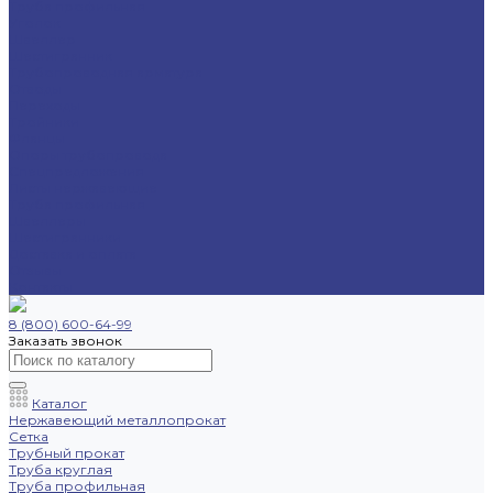
Труба профильная
Уголок
Швеллер
Шестигранник
Трубопроводная арматура
Отводы
Переходы
Тройники
Фланцы
Опоры трубопровода
Спецпредложения
Листы нержавеющие
Труба профильная
Швеллеры
Шестигранники
Доставка и оплата
Отзывы
Контакты
8 (800) 600-64-99
Заказать звонок
Каталог
Нержавеющий металлопрокат
Сетка
Трубный прокат
Труба круглая
Труба профильная