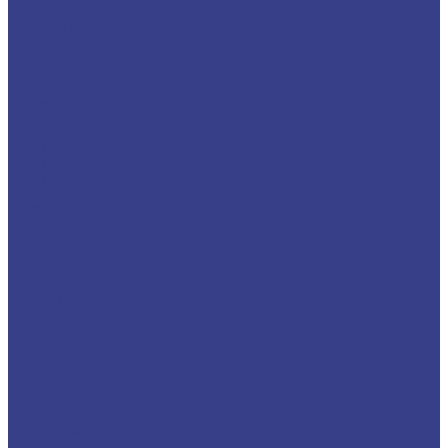
Шестигранники
Доставка и оплата
Отзывы
Контакты
...
Каталог
Нержавеющий металлопрокат
Сетка
Трубный прокат
Труба круглая
Труба электросварная
Труба бесшовная
Труба профильная
Труба квадратная
Труба прямоугольная
Сортовой прокат
Шестигранник
Квадрат
Круги/Прутки
Поковка круглая
Поковка прямоугольная
Фасонный прокат
Уголок
Швеллер
Балка/Тавр
Лист
Лист гладкий
Лист рифленый
Лист перфорированный
Лист декоративный