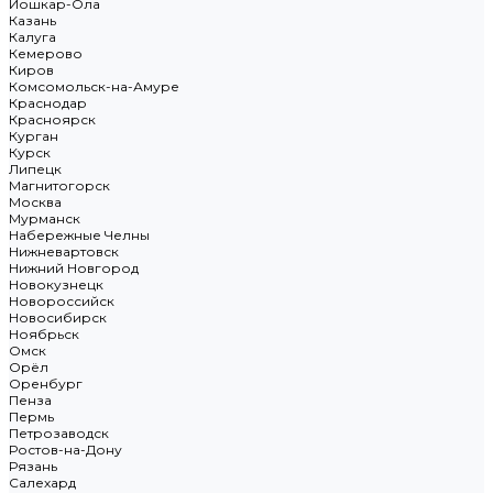
Йошкар-Ола
Казань
Калуга
Кемерово
Киров
Комсомольск-на-Амуре
Краснодар
Красноярск
Курган
Курск
Липецк
Магнитогорск
Москва
Мурманск
Набережные Челны
Нижневартовск
Нижний Новгород
Новокузнецк
Новороссийск
Новосибирск
Ноябрьск
Омск
Орёл
Оренбург
Пенза
Пермь
Петрозаводск
Ростов-на-Дону
Рязань
Салехард