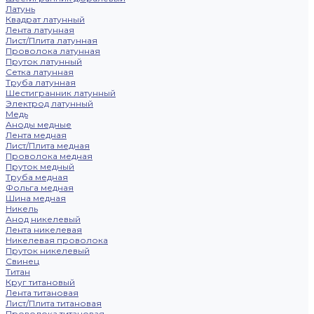
Латунь
Квадрат латунный
Лента латунная
Лист/Плита латунная
Проволока латунная
Пруток латунный
Сетка латунная
Труба латунная
Шестигранник латунный
Электрод латунный
Медь
Аноды медные
Лента медная
Лист/Плита медная
Проволока медная
Пруток медный
Труба медная
Фольга медная
Шина медная
Никель
Анод никелевый
Лента никелевая
Никелевая проволока
Пруток никелевый
Свинец
Титан
Круг титановый
Лента титановая
Лист/Плита титановая
Проволока титановая