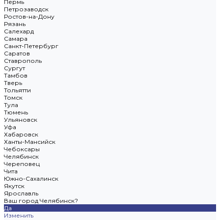
Пермь
Петрозаводск
Ростов-на-Дону
Рязань
Салехард
Самара
Санкт-Петербург
Саратов
Ставрополь
Сургут
Тамбов
Тверь
Тольятти
Томск
Тула
Тюмень
Ульяновск
Уфа
Хабаровск
Ханты-Мансийск
Чебоксары
Челябинск
Череповец
Чита
Южно-Сахалинск
Якутск
Ярославль
Ваш город Челябинск?
Да
Изменить