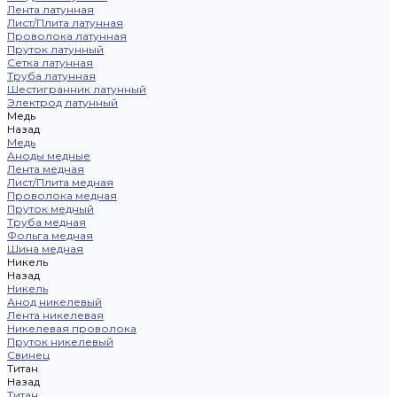
Лента латунная
Лист/Плита латунная
Проволока латунная
Пруток латунный
Сетка латунная
Труба латунная
Шестигранник латунный
Электрод латунный
Медь
Назад
Медь
Аноды медные
Лента медная
Лист/Плита медная
Проволока медная
Пруток медный
Труба медная
Фольга медная
Шина медная
Никель
Назад
Никель
Анод никелевый
Лента никелевая
Никелевая проволока
Пруток никелевый
Свинец
Титан
Назад
Титан