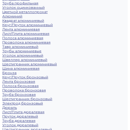
Труба профильная
Уголок оцинкованный
Цветной металлопрокат
Алюминий
Квадрат алюминиевый
Круг/Пруток алюминиевый
Лента алюминиевая
Лист/Плита алюминиевая
Полоса алюминиевая
Проволока алюминиевая
Тавр алюминиевый
Трубы алюминиевые
Уголок алюминиевый
Швеллер алюминиевый
Шестигранник алюминиевый
Шина алюминиевая
Бронза
Круг/Пруток бронзовый
Лента бронзовая
Полоса бронзовая
Проволока бронзовая
Труба бронзовая
Шестигранник бронзовый
Электрод бронзовый
Дюраль
Лист/Плита дюралевая
Пруток дюралевый
Труба дюралевая
Уголок дюралевый
Шестигранник дюралевый