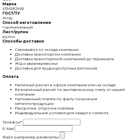
Марка
X11Н2В2МФ
ГОСТ/ТУ
Array
Способ изготовления
горячекатаный
Лист/рулон
рулон
Способы доставки
Самовывоз со склада компании
Доставка транспортом компании
Доставка транспортной компанией до терминала
Ж/д и авиаперевозки
Доставка для труднодоступных регионов
Оплата
Наличный расчет в офисе компании или на складе
Безналичный расчет по выставленному счету от нашей
компании
Наложенный платеж по факту получения
металлопродукции
Рассрочка, отсрочка платежа
Индивидуальные условия для каждого клиента
Телефон
*
E-Mail
Файл (например реквизиты)