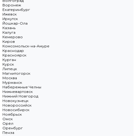
Волгоград
Воронеж
Екатеринбург
Ижевск
Иркутск
Йошкар-Ола
Казань
Калуга
Кемерово
Киров
Комсомольск-на-Амуре
Краснодар
Красноярск
Курган
Курск
Липецк
Магнитогорск
Москва
Мурманск
Набережные Челны
Нижневартовск
Нижний Новгород
Новокузнецк
Новороссийск
Новосибирск
Ноябрьск
Омск
Орёл
Оренбург
Пенза