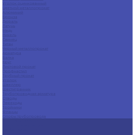
Уголок оцинкованный
Цветной металлопрокат
Алюминий
Бронза
Дюраль
Латунь
Медь
Никель
Свинец
Титан
Черный металлопрокат
Арматура
Балка
Круг
Листовой прокат
Профнастил
Трубный прокат
Уголок
Швеллер
Шестигранник
Трубопроводная арматура
Отводы
Переходы
Тройники
Фланцы
Опоры трубопровода
Спецпредложения
Листы нержавеющие
Труба профильная
Швеллеры