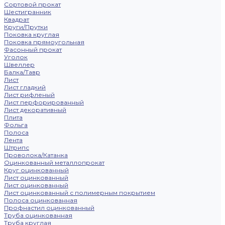
Сортовой прокат
Шестигранник
Квадрат
Круги/Прутки
Поковка круглая
Поковка прямоугольная
Фасонный прокат
Уголок
Швеллер
Балка/Тавр
Лист
Лист гладкий
Лист рифленый
Лист перфорированный
Лист декоративный
Плита
Фольга
Полоса
Лента
Штрипс
Проволока/Катанка
Оцинкованный металлопрокат
Круг оцинкованный
Лист оцинкованный
Лист оцинкованный
Лист оцинкованный с полимерным покрытием
Полоса оцинкованная
Профнастил оцинкованный
Труба оцинкованная
Труба круглая