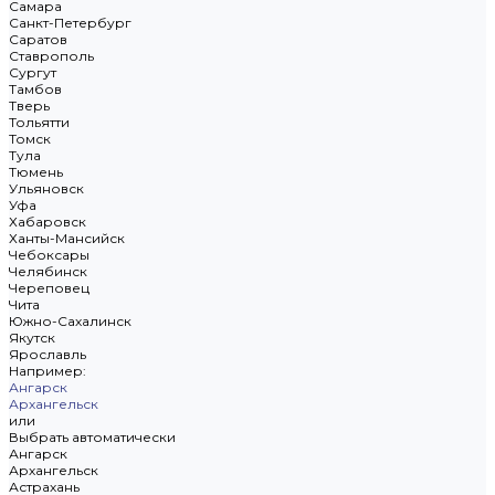
Самара
Санкт-Петербург
Саратов
Ставрополь
Сургут
Тамбов
Тверь
Тольятти
Томск
Тула
Тюмень
Ульяновск
Уфа
Хабаровск
Ханты-Мансийск
Чебоксары
Челябинск
Череповец
Чита
Южно-Сахалинск
Якутск
Ярославль
Например:
Ангарск
Архангельск
или
Выбрать автоматически
Ангарск
Архангельск
Астрахань