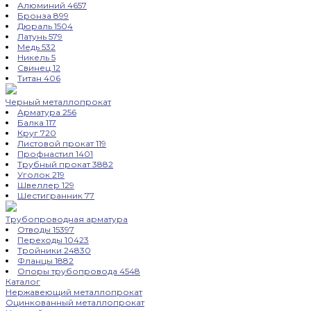
Алюминий
4657
Бронза
899
Дюраль
1504
Латунь
579
Медь
532
Никель
5
Свинец
12
Титан
406
Черный металлопрокат
Арматура
256
Балка
117
Круг
720
Листовой прокат
119
Профнастил
1401
Трубный прокат
3882
Уголок
219
Швеллер
129
Шестигранник
77
Трубопроводная арматура
Отводы
15397
Переходы
10423
Тройники
24830
Фланцы
1882
Опоры трубопровода
4548
Каталог
Нержавеющий металлопрокат
Оцинкованный металлопрокат