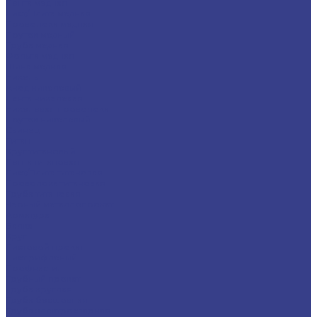
Лента медная
Лист/Плита медная
Проволока медная
Пруток медный
Труба медная
Фольга медная
Шина медная
Никель
Анод никелевый
Лента никелевая
Никелевая проволока
Пруток никелевый
Свинец
Титан
Круг титановый
Лента титановая
Лист/Плита титановая
Проволока титановая
Труба титановая
Черный металлопрокат
Арматура
Балка
Круг
Листовой прокат
Лист рифленый
Профнастил
Трубный прокат
Труба круглая
Труба бесшовная
Труба электросварная