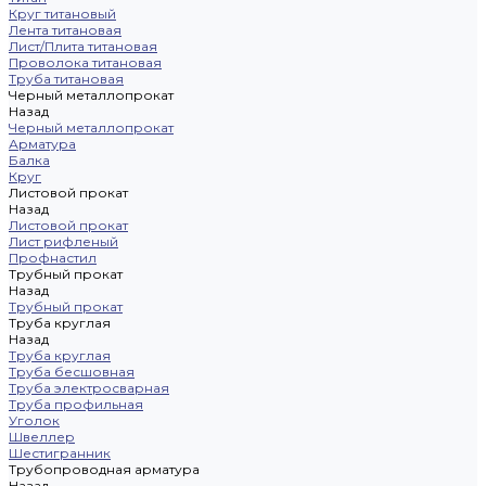
Круг титановый
Лента титановая
Лист/Плита титановая
Проволока титановая
Труба титановая
Черный металлопрокат
Назад
Черный металлопрокат
Арматура
Балка
Круг
Листовой прокат
Назад
Листовой прокат
Лист рифленый
Профнастил
Трубный прокат
Назад
Трубный прокат
Труба круглая
Назад
Труба круглая
Труба бесшовная
Труба электросварная
Труба профильная
Уголок
Швеллер
Шестигранник
Трубопроводная арматура
Назад