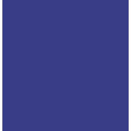
Плита
Фольга
Полоса
Лента
Штрипс
Проволока/Катанка
Оцинкованный металлопрокат
Круг оцинкованный
Лист оцинкованный
Лист оцинкованный
Лист оцинкованный с полимерным покрытием
Полоса оцинкованная
Профнастил оцинкованный
Труба оцинкованная
Труба круглая
Труба профильная
Уголок оцинкованный
Цветной металлопрокат
Алюминий
Квадрат алюминиевый
Круг/Пруток алюминиевый
Лента алюминиевая
Лист/Плита алюминиевая
Полоса алюминиевая
Проволока алюминиевая
Тавр алюминиевый
Трубы алюминиевые
Труба круглая
Труба профильная