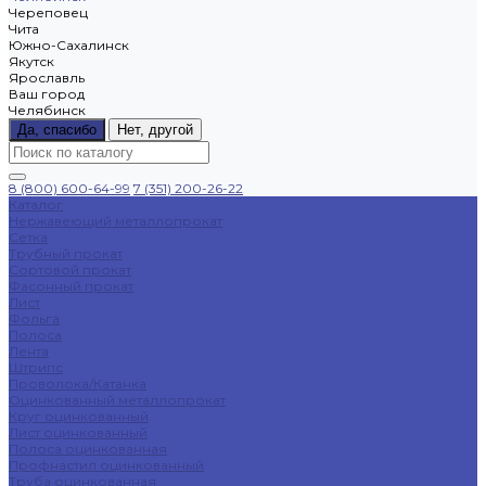
Череповец
Чита
Южно-Сахалинск
Якутск
Ярославль
Ваш город
Челябинск
Да, спасибо
Нет, другой
8 (800) 600-64-99
7 (351) 200-26-22
Каталог
Нержавеющий металлопрокат
Сетка
Трубный прокат
Сортовой прокат
Фасонный прокат
Лист
Фольга
Полоса
Лента
Штрипс
Проволока/Катанка
Оцинкованный металлопрокат
Круг оцинкованный
Лист оцинкованный
Полоса оцинкованная
Профнастил оцинкованный
Труба оцинкованная