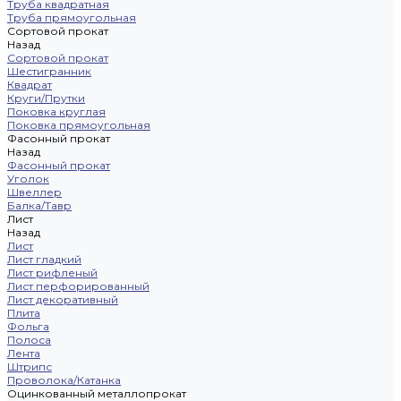
Труба квадратная
Труба прямоугольная
Сортовой прокат
Назад
Сортовой прокат
Шестигранник
Квадрат
Круги/Прутки
Поковка круглая
Поковка прямоугольная
Фасонный прокат
Назад
Фасонный прокат
Уголок
Швеллер
Балка/Тавр
Лист
Назад
Лист
Лист гладкий
Лист рифленый
Лист перфорированный
Лист декоративный
Плита
Фольга
Полоса
Лента
Штрипс
Проволока/Катанка
Оцинкованный металлопрокат