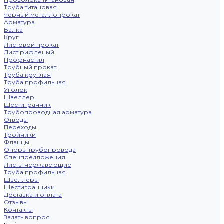
Труба титановая
Черный металлопрокат
Арматура
Балка
Круг
Листовой прокат
Лист рифленый
Профнастил
Трубный прокат
Труба круглая
Труба профильная
Уголок
Швеллер
Шестигранник
Трубопроводная арматура
Отводы
Переходы
Тройники
Фланцы
Опоры трубопровода
Спецпредложения
Листы нержавеющие
Труба профильная
Швеллеры
Шестигранники
Доставка и оплата
Отзывы
Контакты
Задать вопрос