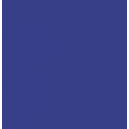
Плита
Фольга
Полоса
Лента
Штрипс
Проволока/Катанка
Оцинкованный металлопрокат
Круг оцинкованный
Лист оцинкованный
Лист оцинкованный
Лист оцинкованный с полимерным покрытием
Полоса оцинкованная
Профнастил оцинкованный
Труба оцинкованная
Труба круглая
Труба профильная
Уголок оцинкованный
Цветной металлопрокат
Алюминий
Квадрат алюминиевый
Круг/Пруток алюминиевый
Лента алюминиевая
Лист/Плита алюминиевая
Полоса алюминиевая
Проволока алюминиевая
Тавр алюминиевый
Трубы алюминиевые
Труба круглая
Труба профильная