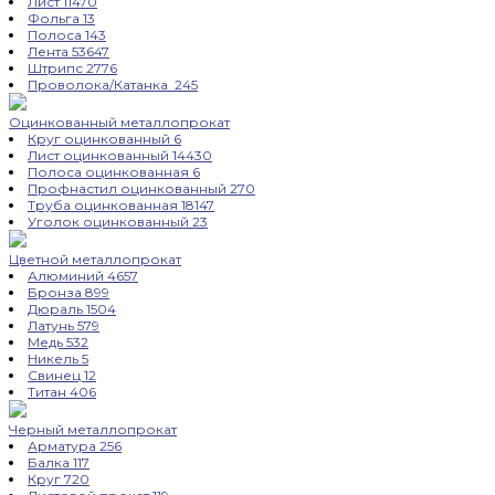
Лист
11470
Фольга
13
Полоса
143
Лента
53647
Штрипс
2776
Проволока/Катанка
245
Оцинкованный металлопрокат
Круг оцинкованный
6
Лист оцинкованный
14430
Полоса оцинкованная
6
Профнастил оцинкованный
270
Труба оцинкованная
18147
Уголок оцинкованный
23
Цветной металлопрокат
Алюминий
4657
Бронза
899
Дюраль
1504
Латунь
579
Медь
532
Никель
5
Свинец
12
Титан
406
Черный металлопрокат
Арматура
256
Балка
117
Круг
720