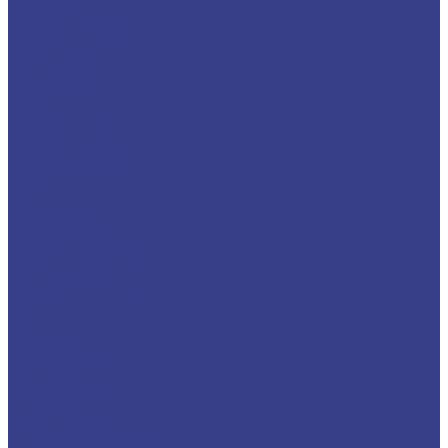
Лента медная
Лист/Плита медная
Проволока медная
Пруток медный
Труба медная
Фольга медная
Шина медная
Никель
Анод никелевый
Лента никелевая
Никелевая проволока
Пруток никелевый
Свинец
Титан
Круг титановый
Лента титановая
Лист/Плита титановая
Проволока титановая
Труба титановая
Черный металлопрокат
Арматура
Балка
Круг
Листовой прокат
Лист рифленый
Профнастил
Трубный прокат
Труба круглая
Труба бесшовная
Труба электросварная