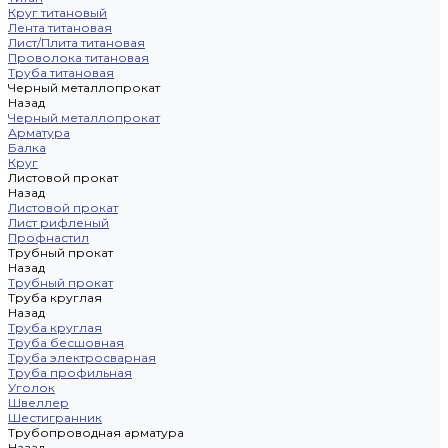
Круг титановый
Лента титановая
Лист/Плита титановая
Проволока титановая
Труба титановая
Черный металлопрокат
Назад
Черный металлопрокат
Арматура
Балка
Круг
Листовой прокат
Назад
Листовой прокат
Лист рифленый
Профнастил
Трубный прокат
Назад
Трубный прокат
Труба круглая
Назад
Труба круглая
Труба бесшовная
Труба электросварная
Труба профильная
Уголок
Швеллер
Шестигранник
Трубопроводная арматура
Назад