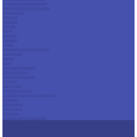
Уголок оцинкованный
Цветной металлопрокат
Алюминий
Бронза
Дюраль
Латунь
Медь
Никель
Свинец
Титан
Черный металлопрокат
Арматура
Балка
Круг
Листовой прокат
Профнастил
Трубный прокат
Уголок
Швеллер
Шестигранник
Трубопроводная арматура
Отводы
Переходы
Тройники
Фланцы
Опоры трубопровода
Спецпредложения
Листы нержавеющие
Труба профильная
Швеллеры