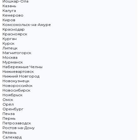
Йошкар-Ола
Казань
Калуга
Кемерово
Киров
Комсомольск-на-Амуре
Краснодар
Красноярск
Курган
Курск
Липецк
Магнитогорск
Москва
Мурманск
Набережные Челны
Нижневартовск
Нижний Новгород
Новокузнецк
Новороссийск
Новосибирск
Ноябрьск
Омск
Орёл
Оренбург
Пенза
Пермь
Петрозаводск
Ростов-на-Дону
Рязань
Салехард