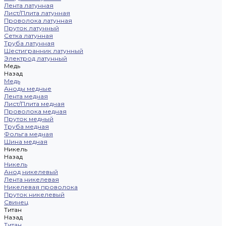
Лента латунная
Лист/Плита латунная
Проволока латунная
Пруток латунный
Сетка латунная
Труба латунная
Шестигранник латунный
Электрод латунный
Медь
Назад
Медь
Аноды медные
Лента медная
Лист/Плита медная
Проволока медная
Пруток медный
Труба медная
Фольга медная
Шина медная
Никель
Назад
Никель
Анод никелевый
Лента никелевая
Никелевая проволока
Пруток никелевый
Свинец
Титан
Назад
Титан