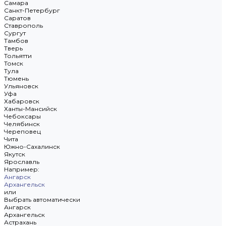
Самара
Санкт-Петербург
Саратов
Ставрополь
Сургут
Тамбов
Тверь
Тольятти
Томск
Тула
Тюмень
Ульяновск
Уфа
Хабаровск
Ханты-Мансийск
Чебоксары
Челябинск
Череповец
Чита
Южно-Сахалинск
Якутск
Ярославль
Например:
Ангарск
Архангельск
или
Выбрать автоматически
Ангарск
Архангельск
Астрахань