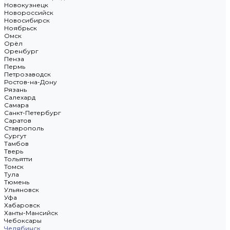
Новокузнецк
Новороссийск
Новосибирск
Ноябрьск
Омск
Орёл
Оренбург
Пенза
Пермь
Петрозаводск
Ростов-на-Дону
Рязань
Салехард
Самара
Санкт-Петербург
Саратов
Ставрополь
Сургут
Тамбов
Тверь
Тольятти
Томск
Тула
Тюмень
Ульяновск
Уфа
Хабаровск
Ханты-Мансийск
Чебоксары
Челябинск