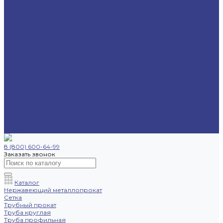
Труба профильная
Уголок
Швеллер
Шестигранник
Трубопроводная арматура
Отводы
Переходы
Тройники
Фланцы
Опоры трубопровода
Спецпредложения
Листы нержавеющие
Труба профильная
Швеллеры
Шестигранники
Доставка и оплата
Отзывы
Контакты
8 (800) 600-64-99
Заказать звонок
Каталог
Нержавеющий металлопрокат
Сетка
Трубный прокат
Труба круглая
Труба профильная