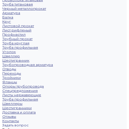
Труба титановая
Черный металлопрокат
Арматура
Балка
Круг
Листовой прокат
Лист рифленый
Профнастил
Трубный прокат
Труба круглая
Труба профильная
Уголок
Швеллер
Шестигранник
Трубопроводная арматура
Отводы
Переходы
Тройники
Фланцы
Опоры трубопровода
Спецпредложения
Листы нержавеющие
Труба профильная
Швеллеры
Шестигранники
Доставка и оплата
Отзывы
Контакты
Задать вопрос