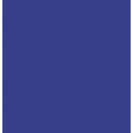
Уголок алюминиевый
Швеллер алюминиевый
Шестигранник алюминиевый
Шина алюминиевая
Бронза
Круг/Пруток бронзовый
Лента бронзовая
Полоса бронзовая
Проволока бронзовая
Труба бронзовая
Шестигранник бронзовый
Электрод бронзовый
Дюраль
Лист/Плита дюралевая
Пруток дюралевый
Труба дюралевая
Уголок дюралевый
Шестигранник дюралевый
Латунь
Квадрат латунный
Лента латунная
Лист/Плита латунная
Проволока латунная
Пруток латунный
Сетка латунная
Труба латунная
Шестигранник латунный
Электрод латунный
Медь
Аноды медные