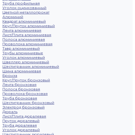
Труба профильная
Уголок оцинкованный
Цветной металлопрокат
Алюминий
Квадрат алюминиевый
Круг/Пруток алюминиевый
Лента алюминиевая
Лист/Плита алюминиевая
Полоса алюминиевая
Проволока алюминиевая
Тавр алюминиевый
Трубы алюминиевые
Уголок алюминиевый
Швеллер алюминиевый
Шестигранник алюминиевый
Шина алюминиевая
Бронза
Круг/Пруток бронзовый
Лента бронзовая
Полоса бронзовая
Проволока бронзовая
Труба бронзовая
Шестигранник бронзовый
Электрод бронзовый
Дюраль
Лист/Плита дюралевая
Пруток дюралевый
Труба дюралевая
Уголок дюралевый
Шестигранник дюралевый