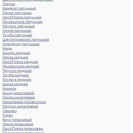
Латунь
Квадрат латунный
Лента латунная
Лист/Плита латунная
Проволока латунная
Пруток латунный
Сетка латунная
Труба латунная
Шестигранник латунный
Электрод латунный
Медь
Аноды медные
Лента медная
Лист/Плита медная
Проволока медная
Пруток медный
Труба медная
Фольга медная
Шина медная
Никель
Анод никелевый
Лента никелевая
Никелевая проволока
Пруток никелевый
Свинец
Титан
Круг титановый
Лента титановая
Лист/Плита титановая
Проволока титановая