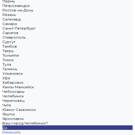
Пермь
Петрозаводск
Ростов-на-Дону
Рязань
Салехард
Самара
Санкт-Петербург
Саратов
Ставрополь
Сургут
Тамбов
Тверь
Тольятти
Томск
Тула
Тюмень
Ульяновск
Уфа
Хабаровск
Ханты-Мансийск
Чебоксары
Челябинск
Череповец
Чита
Южно-Сахалинск
Якутск
Ярославль
Ваш город Челябинск?
Да
Изменить