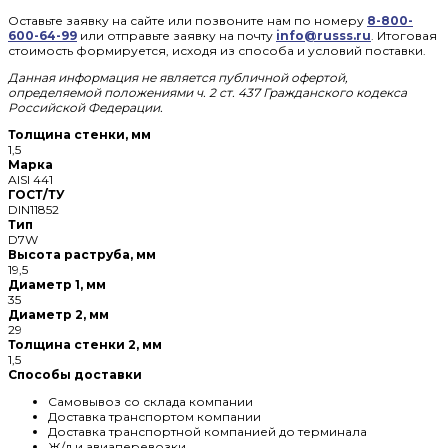
Оставьте заявку на сайте или позвоните нам по номеру
8-800-
600-64-99
или отправьте заявку на почту
info@russs.ru
. Итоговая
стоимость формируется, исходя из способа и условий поставки.
Данная информация не является публичной офертой,
определяемой положениями ч. 2 ст. 437 Гражданского кодекса
Российской Федерации.
Толщина стенки, мм
1,5
Марка
AISI 441
ГОСТ/ТУ
DIN11852
Тип
D7W
Высота раструба, мм
19,5
Диаметр 1, мм
35
Диаметр 2, мм
29
Толщина стенки 2, мм
1,5
Способы доставки
Самовывоз со склада компании
Доставка транспортом компании
Доставка транспортной компанией до терминала
Ж/д и авиаперевозки