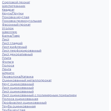
Сортовой прокат
Шестигранник
Квадрат
Круги/Прутки
Поковка круглая
Поковка прямоугольная
Фасонный прокат
Уголок
Швеллер
Балка/Тавр
Лист
Лист гладкий
Лист рифленый
Лист перфорированный
Лист декоративный
Плита
Фольга
Полоса
Лента
Штрипс
Проволока/Катанка
Оцинкованный металлопрокат
Круг оцинкованный
Лист оцинкованный
Лист оцинкованный
Лист оцинкованный с полимерным покрытием
Полоса оцинкованная
Профнастил оцинкованный
Труба оцинкованная
Труба круглая