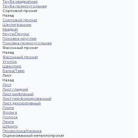
Труба квадратная
Труба прямоугольная
Сортовой прокат
Назад
Сортовой прокат
Шестигранник
Квадрат
Круги/Прутки
Поковка круглая
Поковка прямоугольная
Фасонный прокат
Назад
Фасонный прокат
Уголок
Швеллер
Балка/Тавр
Лист
Назад
Лист
Лист гладкий
Лист рифленый
Лист перфорированный
Лист декоративный
Плита
Фольга
Полоса
Лента
Штрипс
Проволока/Катанка
Оцинкованный металлопрокат