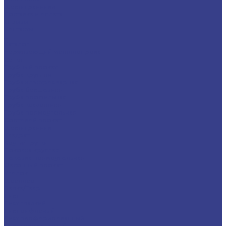
Шестигранники
Доставка и оплата
Отзывы
Контакты
...
Каталог
Нержавеющий металлопрокат
Сетка
Трубный прокат
Труба круглая
Труба электросварная
Труба бесшовная
Труба профильная
Труба квадратная
Труба прямоугольная
Сортовой прокат
Шестигранник
Квадрат
Круги/Прутки
Поковка круглая
Поковка прямоугольная
Фасонный прокат
Уголок
Швеллер
Балка/Тавр
Лист
Лист гладкий
Лист рифленый
Лист перфорированный
Лист декоративный