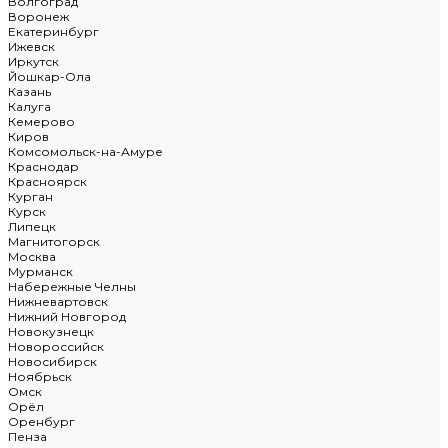
Волгоград
Воронеж
Екатеринбург
Ижевск
Иркутск
Йошкар-Ола
Казань
Калуга
Кемерово
Киров
Комсомольск-на-Амуре
Краснодар
Красноярск
Курган
Курск
Липецк
Магнитогорск
Москва
Мурманск
Набережные Челны
Нижневартовск
Нижний Новгород
Новокузнецк
Новороссийск
Новосибирск
Ноябрьск
Омск
Орёл
Оренбург
Пенза