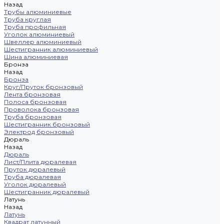
Назад
Трубы алюминиевые
Труба круглая
Труба профильная
Уголок алюминиевый
Швеллер алюминиевый
Шестигранник алюминиевый
Шина алюминиевая
Бронза
Назад
Бронза
Круг/Пруток бронзовый
Лента бронзовая
Полоса бронзовая
Проволока бронзовая
Труба бронзовая
Шестигранник бронзовый
Электрод бронзовый
Дюраль
Назад
Дюраль
Лист/Плита дюралевая
Пруток дюралевый
Труба дюралевая
Уголок дюралевый
Шестигранник дюралевый
Латунь
Назад
Латунь
Квадрат латунный