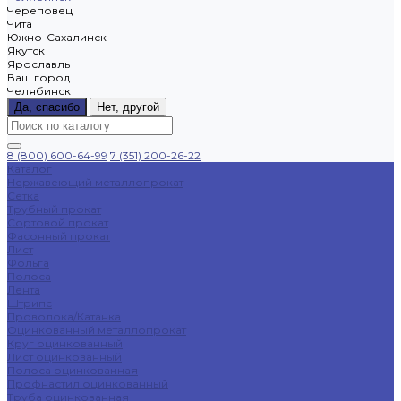
Череповец
Чита
Южно-Сахалинск
Якутск
Ярославль
Ваш город
Челябинск
Да, спасибо
Нет, другой
8 (800) 600-64-99
7 (351) 200-26-22
Каталог
Нержавеющий металлопрокат
Сетка
Трубный прокат
Сортовой прокат
Фасонный прокат
Лист
Фольга
Полоса
Лента
Штрипс
Проволока/Катанка
Оцинкованный металлопрокат
Круг оцинкованный
Лист оцинкованный
Полоса оцинкованная
Профнастил оцинкованный
Труба оцинкованная