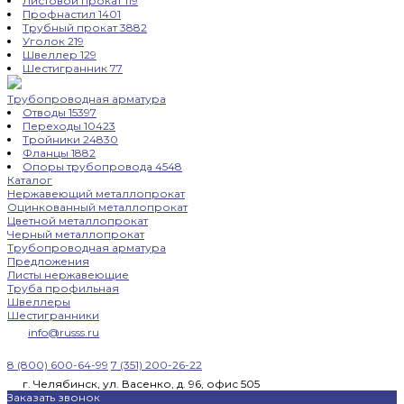
Листовой прокат
119
Профнастил
1401
Трубный прокат
3882
Уголок
219
Швеллер
129
Шестигранник
77
Трубопроводная арматура
Отводы
15397
Переходы
10423
Тройники
24830
Фланцы
1882
Опоры трубопровода
4548
Каталог
Нержавеющий металлопрокат
Оцинкованный металлопрокат
Цветной металлопрокат
Черный металлопрокат
Трубопроводная арматура
Предложения
Листы нержавеющие
Труба профильная
Швеллеры
Шестигранники
info@russs.ru
8 (800) 600-64-99
7 (351) 200-26-22
г. Челябинск, ул. Васенко, д. 96, офис 505
Заказать звонок