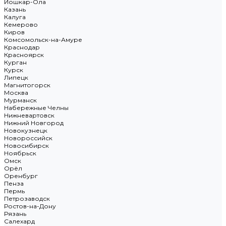
Йошкар-Ола
Казань
Калуга
Кемерово
Киров
Комсомольск-на-Амуре
Краснодар
Красноярск
Курган
Курск
Липецк
Магнитогорск
Москва
Мурманск
Набережные Челны
Нижневартовск
Нижний Новгород
Новокузнецк
Новороссийск
Новосибирск
Ноябрьск
Омск
Орёл
Оренбург
Пенза
Пермь
Петрозаводск
Ростов-на-Дону
Рязань
Салехард