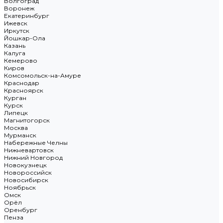
Волгоград
Воронеж
Екатеринбург
Ижевск
Иркутск
Йошкар-Ола
Казань
Калуга
Кемерово
Киров
Комсомольск-на-Амуре
Краснодар
Красноярск
Курган
Курск
Липецк
Магнитогорск
Москва
Мурманск
Набережные Челны
Нижневартовск
Нижний Новгород
Новокузнецк
Новороссийск
Новосибирск
Ноябрьск
Омск
Орёл
Оренбург
Пенза