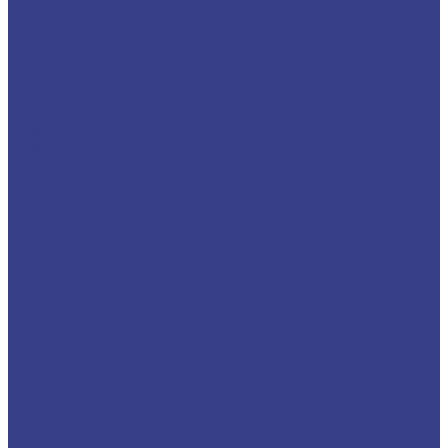
Шестигранники
Доставка и оплата
Отзывы
Контакты
...
Каталог
Нержавеющий металлопрокат
Сетка
Трубный прокат
Труба круглая
Труба электросварная
Труба бесшовная
Труба профильная
Труба квадратная
Труба прямоугольная
Сортовой прокат
Шестигранник
Квадрат
Круги/Прутки
Поковка круглая
Поковка прямоугольная
Фасонный прокат
Уголок
Швеллер
Балка/Тавр
Лист
Лист гладкий
Лист рифленый
Лист перфорированный
Лист декоративный