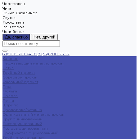
Череповец
Чита
Южно-Сахалинск
Якутск
Ярославль
Ваш город
Челябинск
Да, спасибо
Нет, другой
8 (800) 600-64-99
7 (351) 200-26-22
Каталог
Нержавеющий металлопрокат
Сетка
Трубный прокат
Сортовой прокат
Фасонный прокат
Лист
Фольга
Полоса
Лента
Штрипс
Проволока/Катанка
Оцинкованный металлопрокат
Круг оцинкованный
Лист оцинкованный
Полоса оцинкованная
Профнастил оцинкованный
Труба оцинкованная