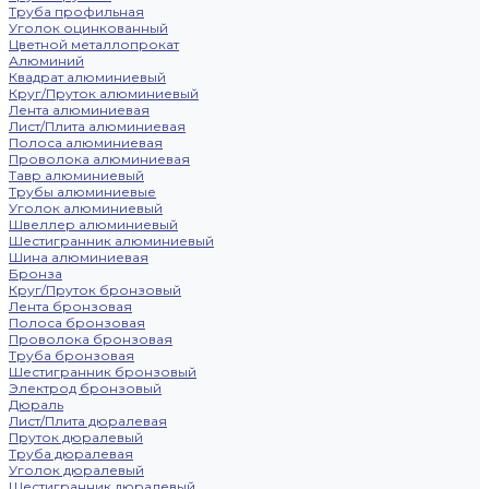
Труба профильная
Уголок оцинкованный
Цветной металлопрокат
Алюминий
Квадрат алюминиевый
Круг/Пруток алюминиевый
Лента алюминиевая
Лист/Плита алюминиевая
Полоса алюминиевая
Проволока алюминиевая
Тавр алюминиевый
Трубы алюминиевые
Уголок алюминиевый
Швеллер алюминиевый
Шестигранник алюминиевый
Шина алюминиевая
Бронза
Круг/Пруток бронзовый
Лента бронзовая
Полоса бронзовая
Проволока бронзовая
Труба бронзовая
Шестигранник бронзовый
Электрод бронзовый
Дюраль
Лист/Плита дюралевая
Пруток дюралевый
Труба дюралевая
Уголок дюралевый
Шестигранник дюралевый