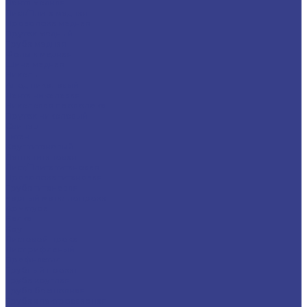
Лента медная
Лист/Плита медная
Проволока медная
Пруток медный
Труба медная
Фольга медная
Шина медная
Никель
Анод никелевый
Лента никелевая
Никелевая проволока
Пруток никелевый
Свинец
Титан
Круг титановый
Лента титановая
Лист/Плита титановая
Проволока титановая
Труба титановая
Черный металлопрокат
Арматура
Балка
Круг
Листовой прокат
Лист рифленый
Профнастил
Трубный прокат
Труба круглая
Труба бесшовная
Труба электросварная