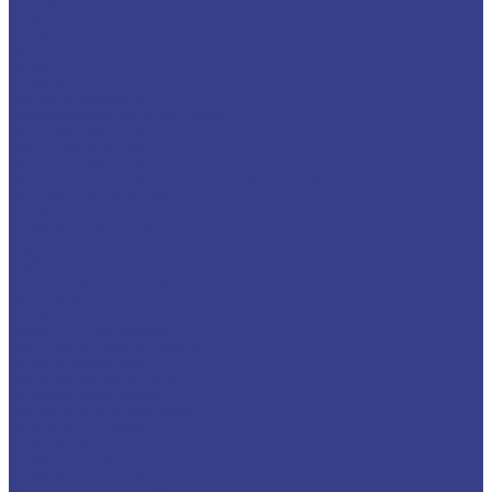
Плита
Фольга
Полоса
Лента
Штрипс
Проволока/Катанка
Оцинкованный металлопрокат
Круг оцинкованный
Лист оцинкованный
Лист оцинкованный
Лист оцинкованный с полимерным покрытием
Полоса оцинкованная
Профнастил оцинкованный
Труба оцинкованная
Труба круглая
Труба профильная
Уголок оцинкованный
Цветной металлопрокат
Алюминий
Квадрат алюминиевый
Круг/Пруток алюминиевый
Лента алюминиевая
Лист/Плита алюминиевая
Полоса алюминиевая
Проволока алюминиевая
Тавр алюминиевый
Трубы алюминиевые
Труба круглая
Труба профильная