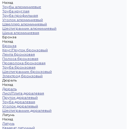
Назад
Трубы алюминиевые
Труба круглая
Труба профильная
Уголок алюминиевый
Швеллер алюминиевый
Шестигранник алюминиевый
Шина алюминиевая
Бронза
Назад
Бронза
Круг/Пруток бронзовый
Лента бронзовая
Полоса бронзовая
Проволока бронзовая
Труба бронзовая
Шестигранник бронзовый
Электрод бронзовый
Дюраль
Назад
Дюраль
Лист/Плита дюралевая
Пруток дюралевый
Труба дюралевая
Уголок дюралевый
Шестигранник дюралевый
Латунь
Назад
Латунь
Квадрат латунный