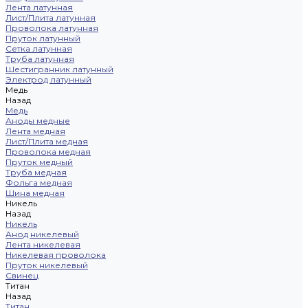
Лента латунная
Лист/Плита латунная
Проволока латунная
Пруток латунный
Сетка латунная
Труба латунная
Шестигранник латунный
Электрод латунный
Медь
Назад
Медь
Аноды медные
Лента медная
Лист/Плита медная
Проволока медная
Пруток медный
Труба медная
Фольга медная
Шина медная
Никель
Назад
Никель
Анод никелевый
Лента никелевая
Никелевая проволока
Пруток никелевый
Свинец
Титан
Назад
Титан