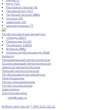
Круг
720
Листовой прокат
119
Профнастил
1401
Трубный прокат
3882
Уголок
219
Швеллер
129
Шестигранник
77
Трубопроводная арматура
Отводы
15397
Переходы
10423
Тройники
24830
Фланцы
1882
Опоры трубопровода
4548
Каталог
Нержавеющий металлопрокат
Оцинкованный металлопрокат
Цветной металлопрокат
Черный металлопрокат
Трубопроводная арматура
Предложения
Листы нержавеющие
Труба профильная
Швеллеры
Шестигранники
info@russs.ru
8 (800) 600-64-99
7 (351) 200-26-22