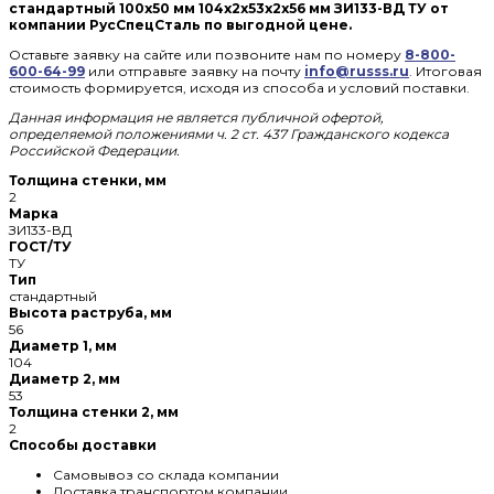
стандартный 100х50 мм 104х2х53х2х56 мм ЗИ133-ВД ТУ от
компании РусСпецСталь по выгодной цене.
Оставьте заявку на сайте или позвоните нам по номеру
8-800-
600-64-99
или отправьте заявку на почту
info@russs.ru
. Итоговая
стоимость формируется, исходя из способа и условий поставки.
Данная информация не является публичной офертой,
определяемой положениями ч. 2 ст. 437 Гражданского кодекса
Российской Федерации.
Толщина стенки, мм
2
Марка
ЗИ133-ВД
ГОСТ/ТУ
ТУ
Тип
стандартный
Высота раструба, мм
56
Диаметр 1, мм
104
Диаметр 2, мм
53
Толщина стенки 2, мм
2
Способы доставки
Самовывоз со склада компании
Доставка транспортом компании