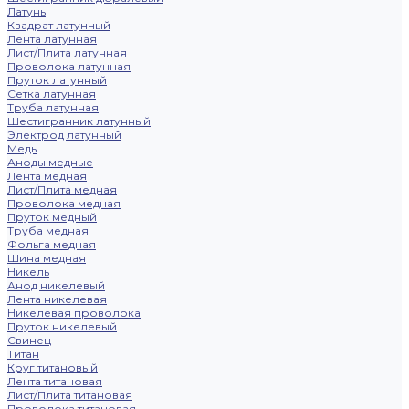
Латунь
Квадрат латунный
Лента латунная
Лист/Плита латунная
Проволока латунная
Пруток латунный
Сетка латунная
Труба латунная
Шестигранник латунный
Электрод латунный
Медь
Аноды медные
Лента медная
Лист/Плита медная
Проволока медная
Пруток медный
Труба медная
Фольга медная
Шина медная
Никель
Анод никелевый
Лента никелевая
Никелевая проволока
Пруток никелевый
Свинец
Титан
Круг титановый
Лента титановая
Лист/Плита титановая
Проволока титановая