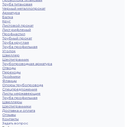
Труба титановая
Черный металлопрокат
Арматура
Балка
Круг
Листовой прокат
Лист рифленый
Профнастил
Трубный прокат
Труба круглая
Труба профильная
Уголок
Швеллер
Шестигранник
Трубопроводная арматура
Отводы
Переходы
Тройники
Фланцы
Опоры трубопровода
Спецпредложения
Листы нержавеющие
Труба профильная
Швеллеры
Шестигранники
Доставка и оплата
Отзывы
Контакты
Задать вопрос