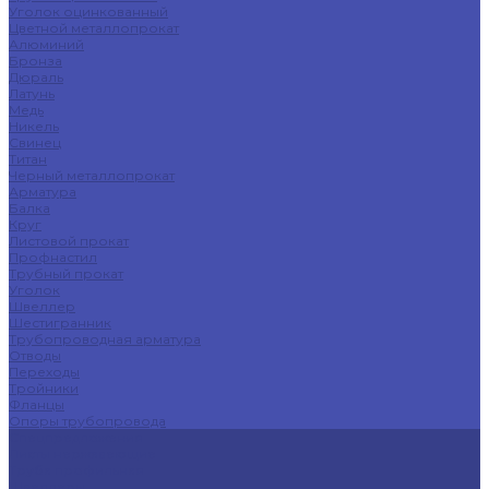
Уголок оцинкованный
Цветной металлопрокат
Алюминий
Бронза
Дюраль
Латунь
Медь
Никель
Свинец
Титан
Черный металлопрокат
Арматура
Балка
Круг
Листовой прокат
Профнастил
Трубный прокат
Уголок
Швеллер
Шестигранник
Трубопроводная арматура
Отводы
Переходы
Тройники
Фланцы
Опоры трубопровода
Спецпредложения
Листы нержавеющие
Труба профильная
Швеллеры