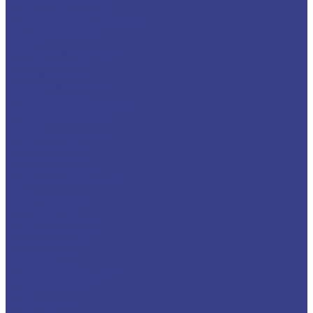
Уголок алюминиевый
Швеллер алюминиевый
Шестигранник алюминиевый
Шина алюминиевая
Бронза
Круг/Пруток бронзовый
Лента бронзовая
Полоса бронзовая
Проволока бронзовая
Труба бронзовая
Шестигранник бронзовый
Электрод бронзовый
Дюраль
Лист/Плита дюралевая
Пруток дюралевый
Труба дюралевая
Уголок дюралевый
Шестигранник дюралевый
Латунь
Квадрат латунный
Лента латунная
Лист/Плита латунная
Проволока латунная
Пруток латунный
Сетка латунная
Труба латунная
Шестигранник латунный
Электрод латунный
Медь
Аноды медные