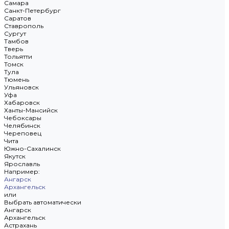
Самара
Санкт-Петербург
Саратов
Ставрополь
Сургут
Тамбов
Тверь
Тольятти
Томск
Тула
Тюмень
Ульяновск
Уфа
Хабаровск
Ханты-Мансийск
Чебоксары
Челябинск
Череповец
Чита
Южно-Сахалинск
Якутск
Ярославль
Например:
Ангарск
Архангельск
или
Выбрать автоматически
Ангарск
Архангельск
Астрахань