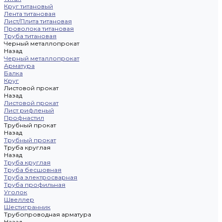
Круг титановый
Лента титановая
Лист/Плита титановая
Проволока титановая
Труба титановая
Черный металлопрокат
Назад
Черный металлопрокат
Арматура
Балка
Круг
Листовой прокат
Назад
Листовой прокат
Лист рифленый
Профнастил
Трубный прокат
Назад
Трубный прокат
Труба круглая
Назад
Труба круглая
Труба бесшовная
Труба электросварная
Труба профильная
Уголок
Швеллер
Шестигранник
Трубопроводная арматура
Назад