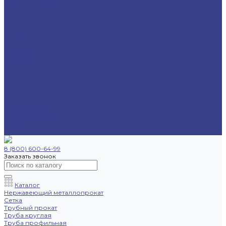
Труба профильная
Уголок
Швеллер
Шестигранник
Трубопроводная арматура
Отводы
Переходы
Тройники
Фланцы
Опоры трубопровода
Спецпредложения
Листы нержавеющие
Труба профильная
Швеллеры
Шестигранники
Доставка и оплата
Отзывы
Контакты
8 (800) 600-64-99
Заказать звонок
Каталог
Нержавеющий металлопрокат
Сетка
Трубный прокат
Труба круглая
Труба профильная