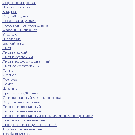
Сортовой прокат
Шестигранник
Квадрат
Круги/Прутки
Поковка круглая
Поковка прямоугольная
Фасонный прокат
Уголок
Швеллер
Балка/Тавр
Лист
Лист гладкий
Лист рифленый
Лист перфорированный
Лист декоративный
Плита
Фольга
Полоса
Лента
Штрипс
Проволока/Катанка
Оцинкованный металлопрокат
Круг оцинкованный
Лист оцинкованный
Лист оцинкованный
Лист оцинкованный с полимерным покрытием
Полоса оцинкованная
Профнастил оцинкованный
Труба оцинкованная
Труба круглая