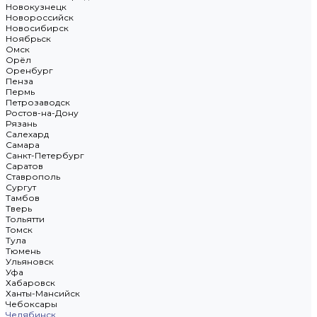
Новокузнецк
Новороссийск
Новосибирск
Ноябрьск
Омск
Орёл
Оренбург
Пенза
Пермь
Петрозаводск
Ростов-на-Дону
Рязань
Салехард
Самара
Санкт-Петербург
Саратов
Ставрополь
Сургут
Тамбов
Тверь
Тольятти
Томск
Тула
Тюмень
Ульяновск
Уфа
Хабаровск
Ханты-Мансийск
Чебоксары
Челябинск