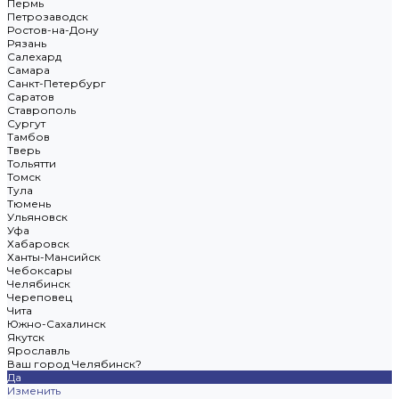
Пермь
Петрозаводск
Ростов-на-Дону
Рязань
Салехард
Самара
Санкт-Петербург
Саратов
Ставрополь
Сургут
Тамбов
Тверь
Тольятти
Томск
Тула
Тюмень
Ульяновск
Уфа
Хабаровск
Ханты-Мансийск
Чебоксары
Челябинск
Череповец
Чита
Южно-Сахалинск
Якутск
Ярославль
Ваш город Челябинск?
Да
Изменить