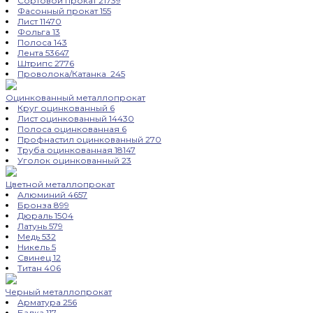
Сортовой прокат
21739
Фасонный прокат
155
Лист
11470
Фольга
13
Полоса
143
Лента
53647
Штрипс
2776
Проволока/Катанка
245
Оцинкованный металлопрокат
Круг оцинкованный
6
Лист оцинкованный
14430
Полоса оцинкованная
6
Профнастил оцинкованный
270
Труба оцинкованная
18147
Уголок оцинкованный
23
Цветной металлопрокат
Алюминий
4657
Бронза
899
Дюраль
1504
Латунь
579
Медь
532
Никель
5
Свинец
12
Титан
406
Черный металлопрокат
Арматура
256
Балка
117