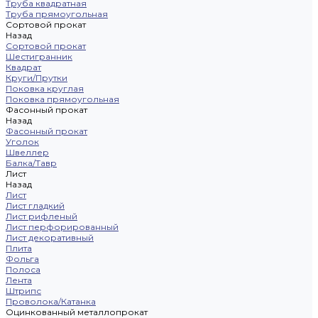
Труба квадратная
Труба прямоугольная
Сортовой прокат
Назад
Сортовой прокат
Шестигранник
Квадрат
Круги/Прутки
Поковка круглая
Поковка прямоугольная
Фасонный прокат
Назад
Фасонный прокат
Уголок
Швеллер
Балка/Тавр
Лист
Назад
Лист
Лист гладкий
Лист рифленый
Лист перфорированный
Лист декоративный
Плита
Фольга
Полоса
Лента
Штрипс
Проволока/Катанка
Оцинкованный металлопрокат