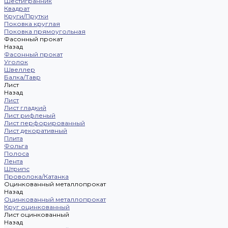
Шестигранник
Квадрат
Круги/Прутки
Поковка круглая
Поковка прямоугольная
Фасонный прокат
Назад
Фасонный прокат
Уголок
Швеллер
Балка/Тавр
Лист
Назад
Лист
Лист гладкий
Лист рифленый
Лист перфорированный
Лист декоративный
Плита
Фольга
Полоса
Лента
Штрипс
Проволока/Катанка
Оцинкованный металлопрокат
Назад
Оцинкованный металлопрокат
Круг оцинкованный
Лист оцинкованный
Назад