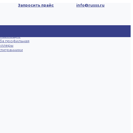
Запросить прайс
info@russs.ru
ецпредложения
Доставка и
Отзывы
Контакты
ты
оплата
ржавеющие
ба профильная
еллеры
тигранники