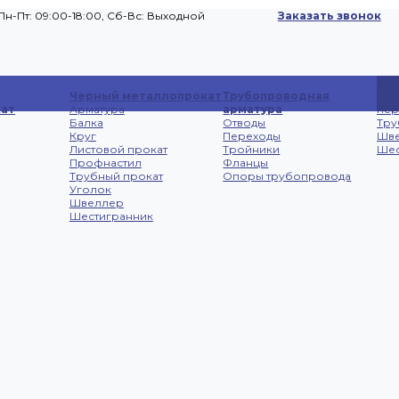
Пн-Пт: 09:00-18:00, Cб-Вс: Выходной
Заказать звонок
Сп
Черный металлопрокат
Трубопроводная
Лис
ат
Арматура
арматура
не
Балка
Отводы
Тру
Круг
Переходы
Шв
Листовой прокат
Тройники
Шес
Профнастил
Фланцы
Трубный прокат
Опоры трубопровода
Уголок
Швеллер
Шестигранник