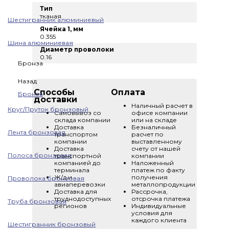
Тип
тканая
Шестигранник алюминиевый
Ячейка 1, мм
0.355
Шина алюминиевая
Диаметр проволоки
0.16
Бронза
Назад
Способы
Оплата
Бронза
доставки
Наличный расчет в
Круг/Пруток бронзовый
Самовывоз со
офисе компании
склада компании
или на складе
Доставка
Безналичный
Лента бронзовая
транспортом
расчет по
компании
выставленному
Доставка
счету от нашей
Полоса бронзовая
транспортной
компании
компанией до
Наложенный
терминала
платеж по факту
Ж/д и
получения
Проволока бронзовая
авиаперевозки
металлопродукции
Доставка для
Рассрочка,
труднодоступных
отсрочка платежа
Труба бронзовая
регионов
Индивидуальные
условия для
каждого клиента
Шестигранник бронзовый