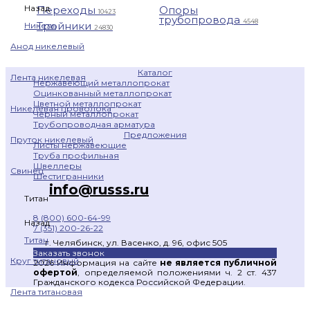
Назад
Переходы
Опоры
10423
трубопровода
4548
Тройники
Никель
24830
Анод никелевый
Каталог
Лента никелевая
Нержавеющий металлопрокат
Оцинкованный металлопрокат
Цветной металлопрокат
Никелевая проволока
Черный металлопрокат
Трубопроводная арматура
Предложения
Пруток никелевый
Листы нержавеющие
Труба профильная
Швеллеры
Свинец
Шестигранники
info@russs.ru
Титан
8 (800) 600-64-99
Назад
7 (351) 200-26-22
Титан
г. Челябинск, ул. Васенко, д. 96, офис 505
Заказать звонок
Круг титановый
2026 Информация на сайте
не является публичной
офертой
, определяемой положениями ч. 2 ст. 437
Гражданского кодекса Российской Федерации.
Лента титановая