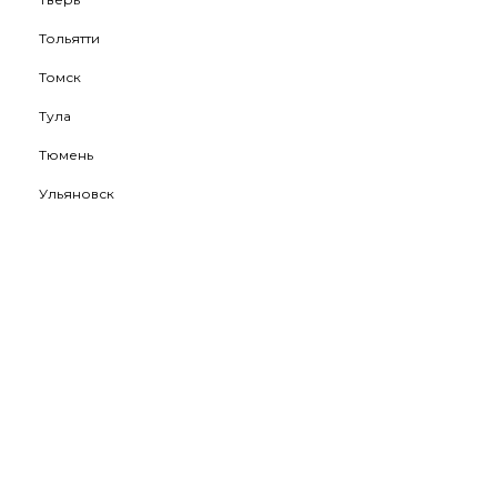
Тольятти
Томск
Тула
Тюмень
Ульяновск
Уфа
Хабаровск
Ханты-Мансийск
Чебоксары
Челябинск
Череповец
Чита