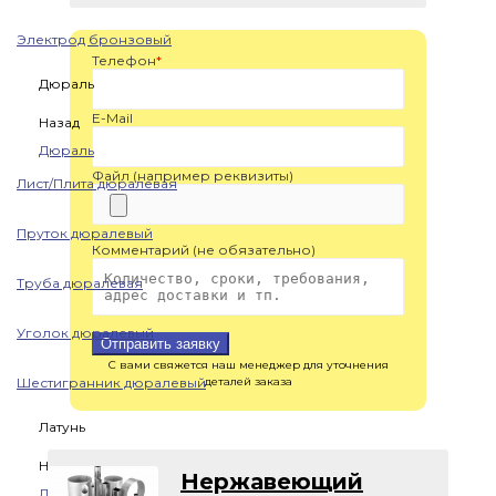
Электрод бронзовый
Телефон
*
Дюраль
E-Mail
Назад
Дюраль
Файл (например реквизиты)
Лист/Плита дюралевая
Пруток дюралевый
Комментарий (не обязательно)
Труба дюралевая
Уголок дюралевый
Отправить заявку
С вами свяжется наш менеджер для уточнения
Шестигранник дюралевый
деталей заказа
Латунь
Назад
Нержавеющий
Латунь