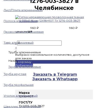
1276-003-3827 в
Челябинске
Лист/Плита алюминиевая
Полоса алюминиевая
960 ₽
960 ₽
цена за
шт
Проволока алюминиевая
Тавр алюминиевый
-
+
×
Трубы алюминиевые
Выбрано максимальное количество, доступное
для заказа
Назад
В корзину
Добавлено
Трубы алюминиевые
Труба круглая
Заказать в Telegram
Заказать в Whatsapp
Труба профильная
Марка
Уголок алюминиевый
12Х18Н10Т
ГОСТ/ТУ
ТУ 1276-003-3827
Швеллер алюминиевый