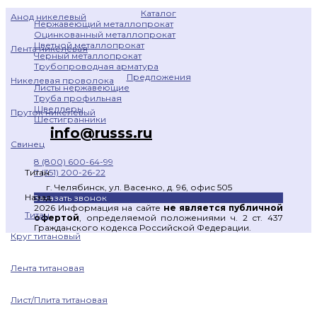
Каталог
Анод никелевый
Нержавеющий металлопрокат
Оцинкованный металлопрокат
Цветной металлопрокат
Лента никелевая
Черный металлопрокат
Трубопроводная арматура
Предложения
Никелевая проволока
Листы нержавеющие
Труба профильная
Швеллеры
Пруток никелевый
Шестигранники
info@russs.ru
Свинец
8 (800) 600-64-99
7 (351) 200-26-22
Титан
г. Челябинск, ул. Васенко, д. 96, офис 505
Назад
Заказать звонок
2026 Информация на сайте
не является публичной
Титан
офертой
, определяемой положениями ч. 2 ст. 437
Гражданского кодекса Российской Федерации.
Круг титановый
Лента титановая
Лист/Плита титановая