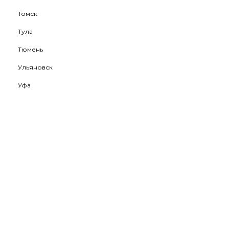
Томск
Тула
Тюмень
Ульяновск
Уфа
Хабаровск
Ханты-Мансийск
Чебоксары
Челябинск
Череповец
Чита
Южно-Сахалинск
Якутск