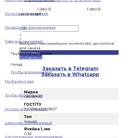
1 080 ₽
1 080 ₽
Полоса алюминиевая
цена за
шт
Проволока алюминиевая
-
+
×
Тавр алюминиевый
Выбрано максимальное количество, доступное
для заказа
В корзину
Трубы алюминиевые
Добавлено
Назад
Заказать в Telegram
Трубы алюминиевые
Заказать в Whatsapp
Труба круглая
Марка
Труба профильная
08Х18Н10
ГОСТ/ТУ
Уголок алюминиевый
ТУ 1276-003-3827
Тип
тканая
Швеллер алюминиевый
Ячейка 1, мм
0.52
Шестигранник алюминиевый