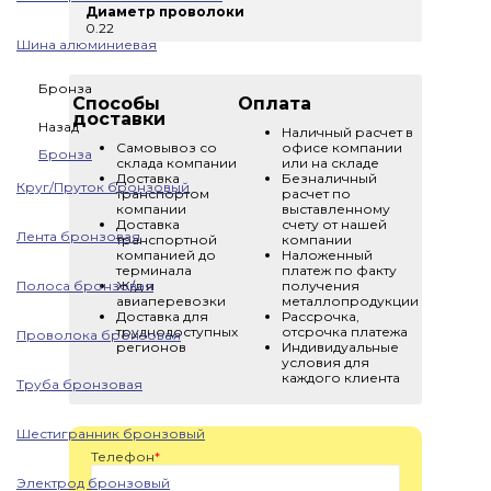
Диаметр проволоки
0.22
Шина алюминиевая
Бронза
Способы
Оплата
доставки
Назад
Наличный расчет в
Самовывоз со
офисе компании
Бронза
склада компании
или на складе
Доставка
Безналичный
Круг/Пруток бронзовый
транспортом
расчет по
компании
выставленному
Доставка
счету от нашей
Лента бронзовая
транспортной
компании
компанией до
Наложенный
терминала
платеж по факту
Полоса бронзовая
Ж/д и
получения
авиаперевозки
металлопродукции
Доставка для
Рассрочка,
труднодоступных
отсрочка платежа
Проволока бронзовая
регионов
Индивидуальные
условия для
каждого клиента
Труба бронзовая
Шестигранник бронзовый
Телефон
*
Электрод бронзовый