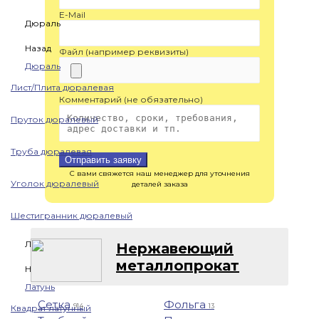
E-Mail
Дюраль
Назад
Файл (например реквизиты)
Дюраль
Лист/Плита дюралевая
Комментарий (не обязательно)
Пруток дюралевый
Труба дюралевая
Отправить заявку
С вами свяжется наш менеджер для уточнения
Уголок дюралевый
деталей заказа
Шестигранник дюралевый
Латунь
Нержавеющий
металлопрокат
Назад
Латунь
Сетка
Фольга
914
13
Квадрат латунный