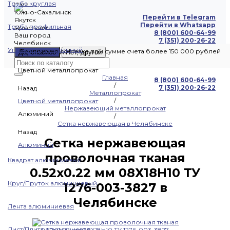
Труба круглая
Чита
Южно-Сахалинск
Перейти в Telegram
Якутск
Перейти в Whatsapp
Труба профильная
Ярославль
8 (800) 600-64-99
Ваш город
7 (351) 200-26-22
Челябинск
Уголок оцинкованный
Бесплатная доставка при сумме счета более 150 000 рублей
Да, спасибо
Нет, другой
Цветной металлопрокат
Главная
8 (800) 600-64-99
/
7 (351) 200-26-22
Назад
Металлопрокат
/
Цветной металлопрокат
Нержавеющий металлопрокат
Алюминий
/
Сетка нержавеющая в Челябинске
Назад
Сетка нержавеющая
Алюминий
проволочная тканая
Квадрат алюминиевый
0.52х0.22 мм 08Х18Н10 ТУ
Круг/Пруток алюминиевый
1276-003-3827 в
Челябинске
Лента алюминиевая
Лист/Плита алюминиевая