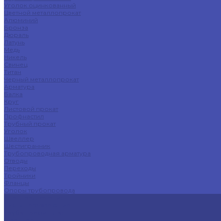
Уголок оцинкованный
Цветной металлопрокат
Алюминий
Бронза
Дюраль
Латунь
Медь
Никель
Свинец
Титан
Черный металлопрокат
Арматура
Балка
Круг
Листовой прокат
Профнастил
Трубный прокат
Уголок
Швеллер
Шестигранник
Трубопроводная арматура
Отводы
Переходы
Тройники
Фланцы
Опоры трубопровода
Спецпредложения
Листы нержавеющие
Труба профильная
Швеллеры