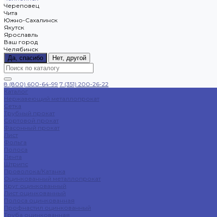
Череповец
Чита
Южно-Сахалинск
Якутск
Ярославль
Ваш город
Челябинск
Да, спасибо
Нет, другой
8 (800) 600-64-99
7 (351) 200-26-22
Каталог
Нержавеющий металлопрокат
Сетка
Трубный прокат
Сортовой прокат
Фасонный прокат
Лист
Фольга
Полоса
Лента
Штрипс
Проволока/Катанка
Оцинкованный металлопрокат
Круг оцинкованный
Лист оцинкованный
Полоса оцинкованная
Профнастил оцинкованный
Труба оцинкованная