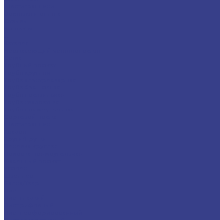
Шестигранники
Доставка и оплата
Отзывы
Контакты
...
Каталог
Нержавеющий металлопрокат
Сетка
Трубный прокат
Труба круглая
Труба электросварная
Труба бесшовная
Труба профильная
Труба квадратная
Труба прямоугольная
Сортовой прокат
Шестигранник
Квадрат
Круги/Прутки
Поковка круглая
Поковка прямоугольная
Фасонный прокат
Уголок
Швеллер
Балка/Тавр
Лист
Лист гладкий
Лист рифленый
Лист перфорированный
Лист декоративный