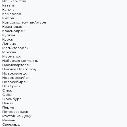
Йошкар-Ола
Казань
Калуга
Кемерово
Киров
Комсомольск-на-Амуре
Краснодар
Красноярск
Курган
Курск
Липецк
Магнитогорск
Москва
Мурманск
Набережные Челны
Нижневартовск
Нижний Новгород
Новокузнецк
Новороссийск
Новосибирск
Ноябрьск
Омск
Орёл
Оренбург
Пенза
Пермь
Петрозаводск
Ростов-на-Дону
Рязань
Салехард