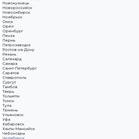
Новокузнецк
Новороссийск
Новосибирск
Ноябрьск
Омск
Орёл
Оренбург
Пенза
Пермь
Петрозаводск
Ростов-на-Дону
Рязань
Салехард
Самара
Санкт-Петербург
Саратов
Ставрополь
Сургут
Тамбов
Тверь
Тольятти
Томск
Тула
Тюмень
Ульяновск
Уфа
Хабаровск
Ханты-Мансийск
Чебоксары
Челябинск