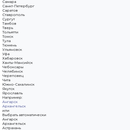
Самара
Санкт-Петербург
Саратов
Ставрополь
Сургут
Тамбов
Тверь
Тольятти
Томск
Тула
Тюмень
Ульяновск
Уфа
Хабаровск
Ханты-Мансийск
Чебоксары
Челябинск
Череповец
Чита
Южно-Сахалинск
Якутск
Ярославль
Например:
Ангарск
Архангельск
или
Выбрать автоматически
Ангарск
Архангельск
Астрахань