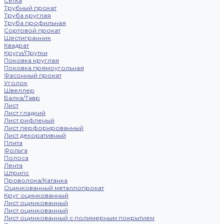
Сетка
Трубный прокат
Труба круглая
Труба профильная
Сортовой прокат
Шестигранник
Квадрат
Круги/Прутки
Поковка круглая
Поковка прямоугольная
Фасонный прокат
Уголок
Швеллер
Балка/Тавр
Лист
Лист гладкий
Лист рифленый
Лист перфорированный
Лист декоративный
Плита
Фольга
Полоса
Лента
Штрипс
Проволока/Катанка
Оцинкованный металлопрокат
Круг оцинкованный
Лист оцинкованный
Лист оцинкованный
Лист оцинкованный с полимерным покрытием