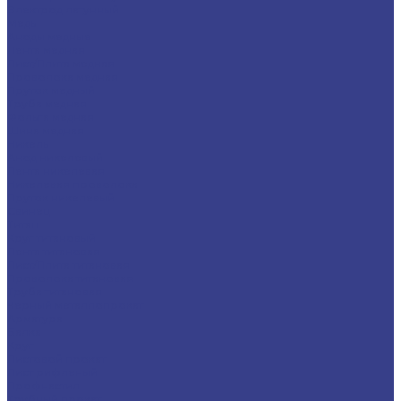
Электрод латунный
Медь
Аноды медные
Лента медная
Лист/Плита медная
Проволока медная
Пруток медный
Труба медная
Фольга медная
Шина медная
Никель
Анод никелевый
Лента никелевая
Никелевая проволока
Пруток никелевый
Свинец
Титан
Круг титановый
Лента титановая
Лист/Плита титановая
Проволока титановая
Труба титановая
Черный металлопрокат
Арматура
Балка
Круг
Листовой прокат
Лист рифленый
Профнастил
Трубный прокат