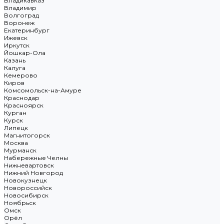
Владикавказ
Владимир
Волгоград
Воронеж
Екатеринбург
Ижевск
Иркутск
Йошкар-Ола
Казань
Калуга
Кемерово
Киров
Комсомольск-на-Амуре
Краснодар
Красноярск
Курган
Курск
Липецк
Магнитогорск
Москва
Мурманск
Набережные Челны
Нижневартовск
Нижний Новгород
Новокузнецк
Новороссийск
Новосибирск
Ноябрьск
Омск
Орёл