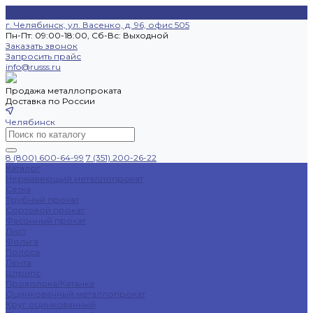
г. Челябинск, ул. Васенко, д. 96, офис 505
Пн-Пт: 09:00-18:00, Cб-Вс: Выходной
Заказать звонок
Запросить прайс
info@russs.ru
Продажа металлопроката
Доставка по России
Челябинск
8 (800) 600-64-99
7 (351) 200-26-22
Каталог
Нержавеющий металлопрокат
Сетка
Трубный прокат
Сортовой прокат
Фасонный прокат
Лист
Фольга
Полоса
Лента
Штрипс
Проволока/Катанка
Оцинкованный металлопрокат
Круг оцинкованный