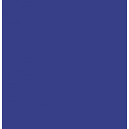
Спецпредложения
Листы нержавеющие
Труба профильная
Швеллеры
Шестигранники
Доставка и оплата
Отзывы
Контакты
...
Каталог
Нержавеющий металлопрокат
Сетка
Трубный прокат
Труба круглая
Труба электросварная
Труба бесшовная
Труба профильная
Труба квадратная
Труба прямоугольная
Сортовой прокат
Шестигранник
Квадрат
Круги/Прутки
Поковка круглая
Поковка прямоугольная
Фасонный прокат
Уголок
Швеллер
Балка/Тавр
Лист