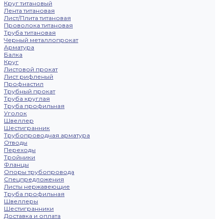
Круг титановый
Лента титановая
Лист/Плита титановая
Проволока титановая
Труба титановая
Черный металлопрокат
Арматура
Балка
Круг
Листовой прокат
Лист рифленый
Профнастил
Трубный прокат
Труба круглая
Труба профильная
Уголок
Швеллер
Шестигранник
Трубопроводная арматура
Отводы
Переходы
Тройники
Фланцы
Опоры трубопровода
Спецпредложения
Листы нержавеющие
Труба профильная
Швеллеры
Шестигранники
Доставка и оплата