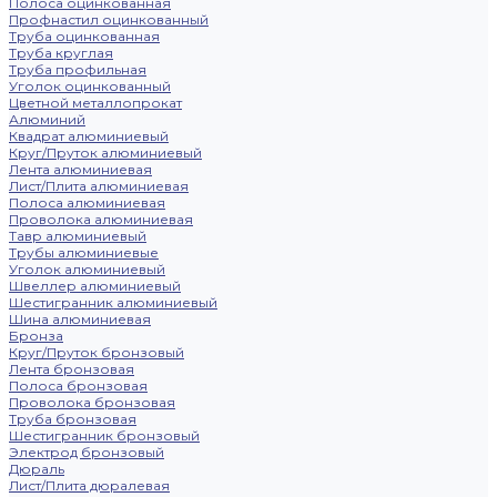
Полоса оцинкованная
Профнастил оцинкованный
Труба оцинкованная
Труба круглая
Труба профильная
Уголок оцинкованный
Цветной металлопрокат
Алюминий
Квадрат алюминиевый
Круг/Пруток алюминиевый
Лента алюминиевая
Лист/Плита алюминиевая
Полоса алюминиевая
Проволока алюминиевая
Тавр алюминиевый
Трубы алюминиевые
Уголок алюминиевый
Швеллер алюминиевый
Шестигранник алюминиевый
Шина алюминиевая
Бронза
Круг/Пруток бронзовый
Лента бронзовая
Полоса бронзовая
Проволока бронзовая
Труба бронзовая
Шестигранник бронзовый
Электрод бронзовый
Дюраль
Лист/Плита дюралевая