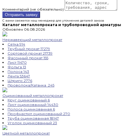
Комментарий (не обязательно)
Отправить заявку
С вами свяжется наш менеджер для уточнения деталей заказа
Каталог металлопроката и трубопроводной арматуры
Обновлен 06.08.2026
Нержавеющий металлопрокат
Сетка
914
Трубный прокат
17279
Сортовой прокат
21739
Фасонный прокат
155
Лист
11470
Фольга
13
Полоса
143
Лента
53647
Штрипс
2776
Проволока/Катанка
245
Оцинкованный металлопрокат
Круг оцинкованный
6
Лист оцинкованный
14430
Полоса оцинкованная
6
Профнастил оцинкованный
270
Труба оцинкованная
18147
Уголок оцинкованный
23
Цветной металлопрокат