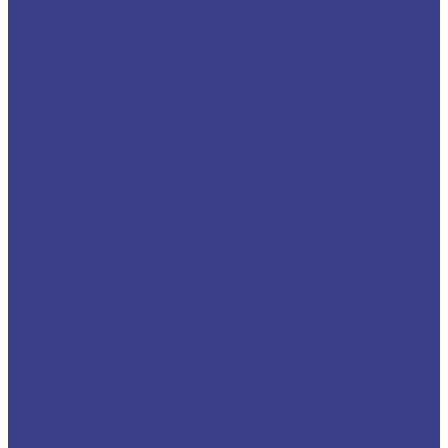
Лист гладкий
Лист рифленый
Лист перфорированный
Лист декоративный
Плита
Фольга
Полоса
Лента
Штрипс
Проволока/Катанка
Оцинкованный металлопрокат
Круг оцинкованный
Лист оцинкованный
Лист оцинкованный
Лист оцинкованный с полимерным покрытием
Полоса оцинкованная
Профнастил оцинкованный
Труба оцинкованная
Труба круглая
Труба профильная
Уголок оцинкованный
Цветной металлопрокат
Алюминий
Квадрат алюминиевый
Круг/Пруток алюминиевый
Лента алюминиевая
Лист/Плита алюминиевая
Полоса алюминиевая
Проволока алюминиевая
Тавр алюминиевый