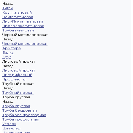
Назад
Титан
Круг титановый
Лента титановая
Лист/Плита титановая
Проволока титановая
Труба титановая
Черный металлопрокат
Назад
Черный металлопрокат
Арматура
Балка
Круг
Листовой прокат
Назад
Листовой прокат
Лист рифленый
Профнастил
Трубный прокат
Назад
Трубный прокат
Труба круглая
Назад
Труба круглая
Труба бесшовная
Труба электросварная
Труба профильная
Уголок
Швеллер
Шестигранник