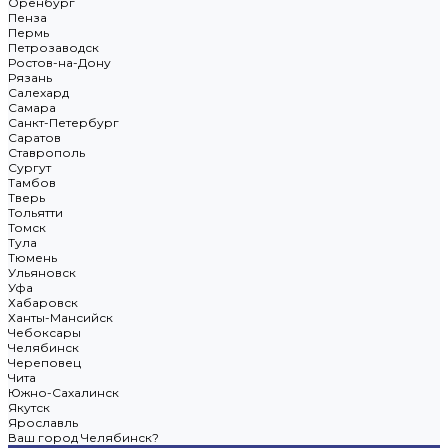
Оренбург
Пенза
Пермь
Петрозаводск
Ростов-на-Дону
Рязань
Салехард
Самара
Санкт-Петербург
Саратов
Ставрополь
Сургут
Тамбов
Тверь
Тольятти
Томск
Тула
Тюмень
Ульяновск
Уфа
Хабаровск
Ханты-Мансийск
Чебоксары
Челябинск
Череповец
Чита
Южно-Сахалинск
Якутск
Ярославль
Ваш город Челябинск?