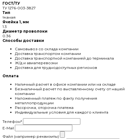
ГОСТ/ТУ
ТУ 1276-003-3827
Тип
тканая
Ячейка 1, мм
1.3
Диаметр проволоки
0.36
Способы доставки
Самовывоз со склада компании
Доставка транспортом компании
Доставка транспортной компанией до терминала
Ж/д и авиаперевозки
Доставка для труднодоступных регионов
Оплата
Наличный расчет в офисе компании или на складе
Безналичный расчет по выставленному счету от нашей
компании
Наложенный платеж по факту получения
металлопродукции
Рассрочка, отсрочка платежа
Индивидуальные условия для каждого клиента
Телефон
*
E-Mail
Файл (например реквизиты)