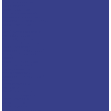
Трубы алюминиевые
Труба круглая
Труба профильная
Уголок алюминиевый
Швеллер алюминиевый
Шестигранник алюминиевый
Шина алюминиевая
Бронза
Круг/Пруток бронзовый
Лента бронзовая
Полоса бронзовая
Проволока бронзовая
Труба бронзовая
Шестигранник бронзовый
Электрод бронзовый
Дюраль
Лист/Плита дюралевая
Пруток дюралевый
Труба дюралевая
Уголок дюралевый
Шестигранник дюралевый
Латунь
Квадрат латунный
Лента латунная
Лист/Плита латунная
Проволока латунная
Пруток латунный
Сетка латунная
Труба латунная
Шестигранник латунный