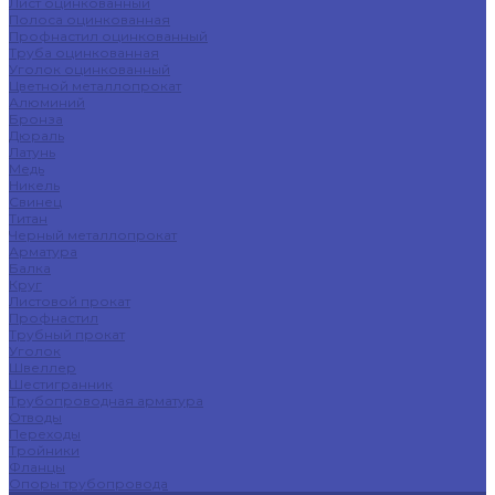
Лист оцинкованный
Полоса оцинкованная
Профнастил оцинкованный
Труба оцинкованная
Уголок оцинкованный
Цветной металлопрокат
Алюминий
Бронза
Дюраль
Латунь
Медь
Никель
Свинец
Титан
Черный металлопрокат
Арматура
Балка
Круг
Листовой прокат
Профнастил
Трубный прокат
Уголок
Швеллер
Шестигранник
Трубопроводная арматура
Отводы
Переходы
Тройники
Фланцы
Опоры трубопровода