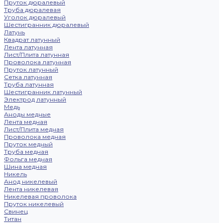
Пруток дюралевый
Труба дюралевая
Уголок дюралевый
Шестигранник дюралевый
Латунь
Квадрат латунный
Лента латунная
Лист/Плита латунная
Проволока латунная
Пруток латунный
Сетка латунная
Труба латунная
Шестигранник латунный
Электрод латунный
Медь
Аноды медные
Лента медная
Лист/Плита медная
Проволока медная
Пруток медный
Труба медная
Фольга медная
Шина медная
Никель
Анод никелевый
Лента никелевая
Никелевая проволока
Пруток никелевый
Свинец
Титан