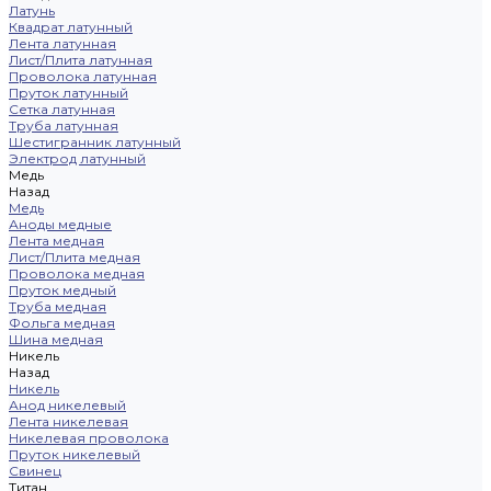
Латунь
Квадрат латунный
Лента латунная
Лист/Плита латунная
Проволока латунная
Пруток латунный
Сетка латунная
Труба латунная
Шестигранник латунный
Электрод латунный
Медь
Назад
Медь
Аноды медные
Лента медная
Лист/Плита медная
Проволока медная
Пруток медный
Труба медная
Фольга медная
Шина медная
Никель
Назад
Никель
Анод никелевый
Лента никелевая
Никелевая проволока
Пруток никелевый
Свинец
Титан