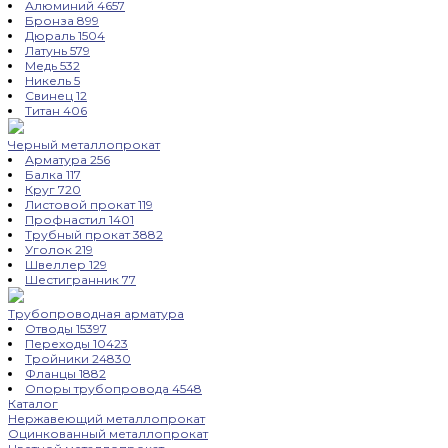
Алюминий
4657
Бронза
899
Дюраль
1504
Латунь
579
Медь
532
Никель
5
Свинец
12
Титан
406
Черный металлопрокат
Арматура
256
Балка
117
Круг
720
Листовой прокат
119
Профнастил
1401
Трубный прокат
3882
Уголок
219
Швеллер
129
Шестигранник
77
Трубопроводная арматура
Отводы
15397
Переходы
10423
Тройники
24830
Фланцы
1882
Опоры трубопровода
4548
Каталог
Нержавеющий металлопрокат
Оцинкованный металлопрокат