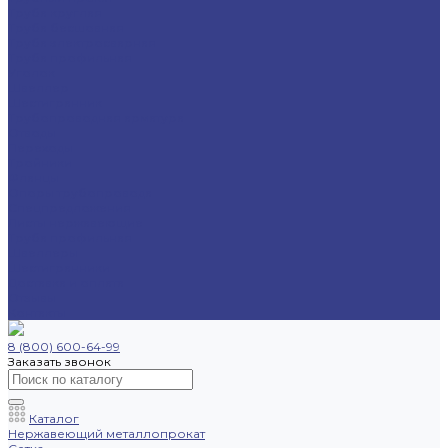
Труба круглая
Труба бесшовная
Труба электросварная
Труба профильная
Уголок
Швеллер
Шестигранник
Трубопроводная арматура
Отводы
Переходы
Тройники
Фланцы
Опоры трубопровода
Спецпредложения
Листы нержавеющие
Труба профильная
Швеллеры
Шестигранники
Доставка и оплата
Отзывы
Контакты
8 (800) 600-64-99
Заказать звонок
Каталог
Нержавеющий металлопрокат