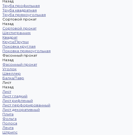
Назад
Труба профильная
Труба квадратная
Труба прямоугольная
Сортовой прокат
Назад
Сортовой прокат
Шестигранник
Квадрат
Круги/Прутки
Поковка круглая
Поковка прямоугольная
Фасонный прокат
Назад
Фасонный прокат
Уголок
Швеллер
Балка/Тавр
Лист
Назад
Лист
Лист гладкий
Лист рифленый
Лист перфорированный
Лист декоративный
Плита
Фольга
Полоса
Лента
Штрипс