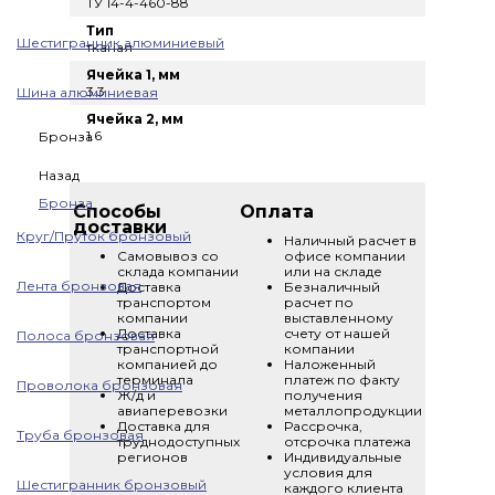
ТУ 14-4-460-88
Тип
Шестигранник алюминиевый
тканая
Ячейка 1, мм
3.3
Шина алюминиевая
Ячейка 2, мм
1.6
Бронза
Назад
Бронза
Способы
Оплата
доставки
Круг/Пруток бронзовый
Наличный расчет в
Самовывоз со
офисе компании
склада компании
или на складе
Лента бронзовая
Доставка
Безналичный
транспортом
расчет по
компании
выставленному
Доставка
счету от нашей
Полоса бронзовая
транспортной
компании
компанией до
Наложенный
терминала
платеж по факту
Проволока бронзовая
Ж/д и
получения
авиаперевозки
металлопродукции
Доставка для
Рассрочка,
Труба бронзовая
труднодоступных
отсрочка платежа
регионов
Индивидуальные
условия для
Шестигранник бронзовый
каждого клиента