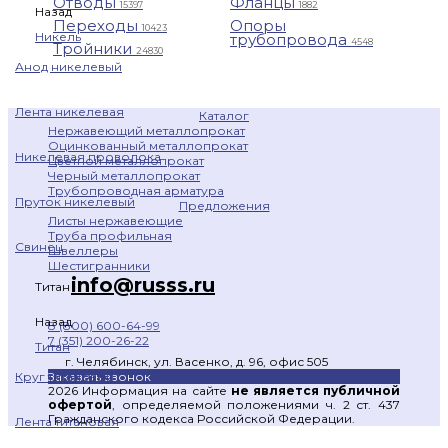
Отводы
Фланцы
15397
1882
Назад
Переходы
Опоры
10423
Никель
трубопровода
4548
Тройники
24830
Анод никелевый
Лента никелевая
Каталог
Нержавеющий металлопрокат
Оцинкованный металлопрокат
Никелевая проволока
Цветной металлопрокат
Черный металлопрокат
Трубопроводная арматура
Пруток никелевый
Предложения
Листы нержавеющие
Труба профильная
Свинец
Швеллеры
Шестигранники
info@russs.ru
Титан
Назад
8 (800) 600-64-99
7 (351) 200-26-22
Титан
г. Челябинск, ул. Васенко, д. 96, офис 505
Заказать звонок
Круг титановый
2026 Информация на сайте
не является публичной
офертой
, определяемой положениями ч. 2 ст. 437
Гражданского кодекса Российской Федерации.
Лента титановая