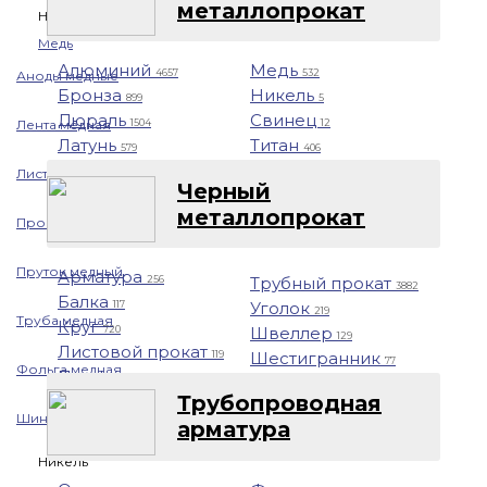
металлопрокат
Назад
Медь
Алюминий
Медь
4657
532
Аноды медные
Бронза
Никель
899
5
Дюраль
Свинец
Лента медная
1504
12
Латунь
Титан
579
406
Лист/Плита медная
Черный
металлопрокат
Проволока медная
Пруток медный
Арматура
Трубный прокат
256
3882
Балка
Уголок
117
219
Труба медная
Круг
Швеллер
720
129
Листовой прокат
Шестигранник
119
77
Фольга медная
Профнастил
1401
Трубопроводная
Шина медная
арматура
Никель