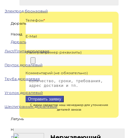
Электрод бронзовый
Телефон
*
Дюраль
Назад
E-Mail
Дюраль
Лист/Плита дюралевая
Файл (например реквизиты)
Пруток дюралевый
Комментарий (не обязательно)
Труба дюралевая
Уголок дюралевый
Отправить заявку
С вами свяжется наш менеджер для уточнения
Шестигранник дюралевый
деталей заказа
Латунь
Назад
Нержавеющий
Латунь