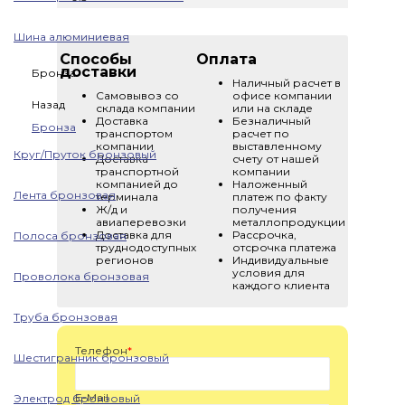
Шина алюминиевая
Способы
Оплата
доставки
Бронза
Наличный расчет в
Самовывоз со
офисе компании
Назад
склада компании
или на складе
Доставка
Безналичный
Бронза
транспортом
расчет по
компании
выставленному
Круг/Пруток бронзовый
Доставка
счету от нашей
транспортной
компании
компанией до
Наложенный
Лента бронзовая
терминала
платеж по факту
Ж/д и
получения
авиаперевозки
металлопродукции
Доставка для
Рассрочка,
Полоса бронзовая
труднодоступных
отсрочка платежа
регионов
Индивидуальные
условия для
Проволока бронзовая
каждого клиента
Труба бронзовая
Телефон
*
Шестигранник бронзовый
E-Mail
Электрод бронзовый