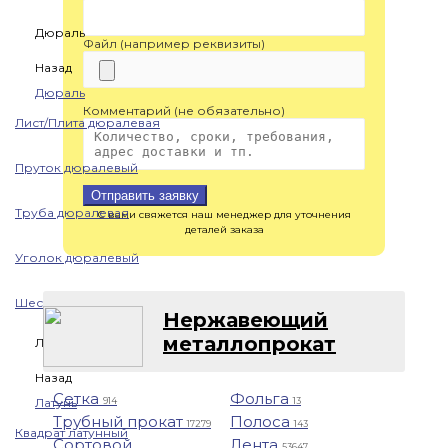
Дюраль
Файл (например реквизиты)
Назад
Дюраль
Комментарий (не обязательно)
Лист/Плита дюралевая
Пруток дюралевый
Отправить заявку
Труба дюралевая
С вами свяжется наш менеджер для уточнения
деталей заказа
Уголок дюралевый
Шестигранник дюралевый
Нержавеющий
металлопрокат
Латунь
Назад
Сетка
Фольга
Латунь
914
13
Трубный прокат
Полоса
17279
143
Квадрат латунный
Сортовой
Лента
53647