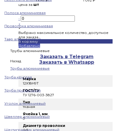
1 092 ₽
1 092 ₽
цена за
шт
Полоса алюминиевая
-
+
Проволока алюминиевая
×
Выбрано максимальное количество, доступное
для заказа
Тавр алюминиевый
В корзину
Добавлено
Трубы алюминиевые
Заказать в Telegram
Назад
Заказать в Whatsapp
Трубы алюминиевые
Труба круглая
Марка
12Х18Н9Т
Труба профильная
ГОСТ/ТУ
ТУ 1276-003-3827
Тип
Уголок алюминиевый
тканая
Ячейка 1, мм
Швеллер алюминиевый
3
Диаметр проволоки
Шестигранник алюминиевый
0.5