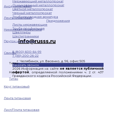
Нержавеющий металлопрокат
Оцинкованный металлопрокат
Анод никелевый
Цветной металлопрокат
Черный металлопрокат
Трубопроводная арматура
Лента никелевая
Предложения
Листы нержавеющие
Труба профильная
Никелевая проволока
Швеллеры
Шестигранники
info@russs.ru
Пруток никелевый
8 (800) 600-64-99
Свинец
7 (351) 200-26-22
г. Челябинск, ул. Васенко, д. 96, офис 505
Титан
Заказать звонок
2026 Информация на сайте
не является публичной
офертой
, определяемой положениями ч. 2 ст. 437
Назад
Гражданского кодекса Российской Федерации.
Титан
Круг титановый
Лента титановая
Лист/Плита титановая