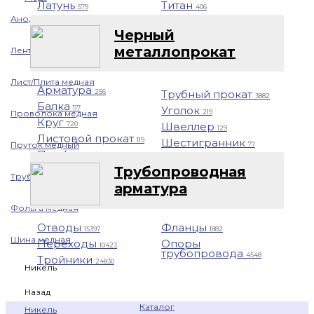
Латунь
Титан
579
406
Аноды медные
Черный
металлопрокат
Лента медная
Лист/Плита медная
Арматура
Трубный прокат
256
3882
Балка
Уголок
117
219
Проволока медная
Круг
Швеллер
720
129
Листовой прокат
Шестигранник
119
Пруток медный
77
Профнастил
1401
Трубопроводная
Труба медная
арматура
Фольга медная
Отводы
Фланцы
15397
1882
Шина медная
Переходы
Опоры
10423
трубопровода
4548
Тройники
24830
Никель
Назад
Каталог
Никель