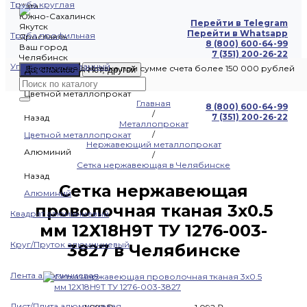
Труба круглая
Чита
Южно-Сахалинск
Перейти в Telegram
Якутск
Перейти в Whatsapp
Труба профильная
Ярославль
8 (800) 600-64-99
Ваш город
7 (351) 200-26-22
Челябинск
Уголок оцинкованный
Бесплатная доставка при сумме счета более 150 000 рублей
Да, спасибо
Нет, другой
Цветной металлопрокат
Главная
8 (800) 600-64-99
/
7 (351) 200-26-22
Назад
Металлопрокат
/
Цветной металлопрокат
Нержавеющий металлопрокат
Алюминий
/
Сетка нержавеющая в Челябинске
Назад
Сетка нержавеющая
Алюминий
проволочная тканая 3х0.5
Квадрат алюминиевый
мм 12Х18Н9Т ТУ 1276-003-
Круг/Пруток алюминиевый
3827 в Челябинске
Лента алюминиевая
Лист/Плита алюминиевая