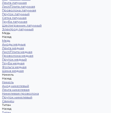
Лента латунная
Лист/Плита латунная
Проволока латунная
Пруток латунный
Сетка латунная
Труба латунная
Шестигранник латунный
Электрод латунный
Медь
Назад
Медь
Аноды медные
Лента медная
Лист/Плита медная
Проволока медная
Пруток медный
Труба медная
Фольга медная
Шина медная
Никель
Назад
Никель
Анод никелевый
Лента никелевая
Никелевая проволока
Пруток никелевый
Свинец
Титан
Назад
Титан