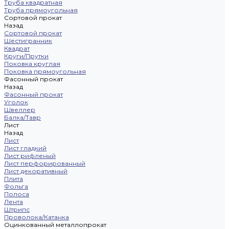
Труба квадратная
Труба прямоугольная
Сортовой прокат
Назад
Сортовой прокат
Шестигранник
Квадрат
Круги/Прутки
Поковка круглая
Поковка прямоугольная
Фасонный прокат
Назад
Фасонный прокат
Уголок
Швеллер
Балка/Тавр
Лист
Назад
Лист
Лист гладкий
Лист рифленый
Лист перфорированный
Лист декоративный
Плита
Фольга
Полоса
Лента
Штрипс
Проволока/Катанка
Оцинкованный металлопрокат