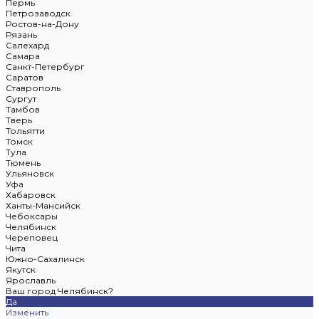
Пермь
Петрозаводск
Ростов-на-Дону
Рязань
Салехард
Самара
Санкт-Петербург
Саратов
Ставрополь
Сургут
Тамбов
Тверь
Тольятти
Томск
Тула
Тюмень
Ульяновск
Уфа
Хабаровск
Ханты-Мансийск
Чебоксары
Челябинск
Череповец
Чита
Южно-Сахалинск
Якутск
Ярославль
Ваш город Челябинск?
Да
Изменить