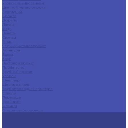
Уголок оцинкованный
Цветной металлопрокат
Алюминий
Бронза
Дюраль
Латунь
Медь
Никель
Свинец
Титан
Черный металлопрокат
Арматура
Балка
Круг
Листовой прокат
Профнастил
Трубный прокат
Уголок
Швеллер
Шестигранник
Трубопроводная арматура
Отводы
Переходы
Тройники
Фланцы
Опоры трубопровода
Спецпредложения
Листы нержавеющие
Труба профильная
Швеллеры