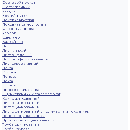
Сортовой прокат
Шестигранник
Квадрат
Круги/Прутки
Поковка круглая
Поковка прямоугольная
Фасонный прокат
Уголок
Швеллер
Балка/Тавр
Лист
Лист гладкий
Лист рифленый
Лист перфорированный
Лист декоративный
Плита
Фольга
Полоса
Лента
Штрипс
Проволока/Катанка
Оцинкованный металлопрокат
Круг оцинкованный
Лист оцинкованный
Лист оцинкованный
Лист оцинкованный с полимерным покрытием
Полоса оцинкованная
Профнастил оцинкованный
Труба оцинкованная
Труба круглая