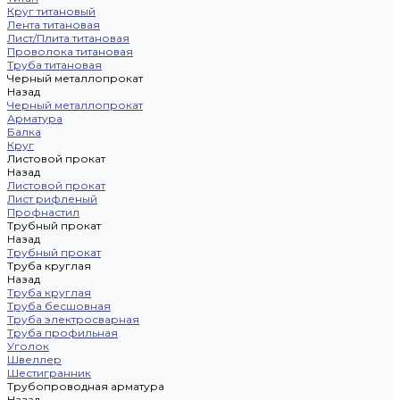
Круг титановый
Лента титановая
Лист/Плита титановая
Проволока титановая
Труба титановая
Черный металлопрокат
Назад
Черный металлопрокат
Арматура
Балка
Круг
Листовой прокат
Назад
Листовой прокат
Лист рифленый
Профнастил
Трубный прокат
Назад
Трубный прокат
Труба круглая
Назад
Труба круглая
Труба бесшовная
Труба электросварная
Труба профильная
Уголок
Швеллер
Шестигранник
Трубопроводная арматура
Назад