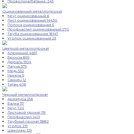
Проволока/Катанка
245
Оцинкованный металлопрокат
Круг оцинкованный
6
Лист оцинкованный
14430
Полоса оцинкованная
6
Профнастил оцинкованный
270
Труба оцинкованная
18147
Уголок оцинкованный
23
Цветной металлопрокат
Алюминий
4657
Бронза
899
Дюраль
1504
Латунь
579
Медь
532
Никель
5
Свинец
12
Титан
406
Черный металлопрокат
Арматура
256
Балка
117
Круг
720
Листовой прокат
119
Профнастил
1401
Трубный прокат
3882
Уголок
219
Швеллер
129