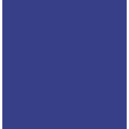
Шестигранники
Доставка и оплата
Отзывы
Контакты
...
Каталог
Нержавеющий металлопрокат
Сетка
Трубный прокат
Труба круглая
Труба электросварная
Труба бесшовная
Труба профильная
Труба квадратная
Труба прямоугольная
Сортовой прокат
Шестигранник
Квадрат
Круги/Прутки
Поковка круглая
Поковка прямоугольная
Фасонный прокат
Уголок
Швеллер
Балка/Тавр
Лист
Лист гладкий
Лист рифленый
Лист перфорированный
Лист декоративный