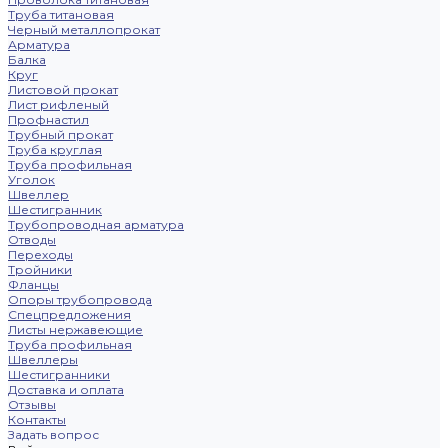
Труба титановая
Черный металлопрокат
Арматура
Балка
Круг
Листовой прокат
Лист рифленый
Профнастил
Трубный прокат
Труба круглая
Труба профильная
Уголок
Швеллер
Шестигранник
Трубопроводная арматура
Отводы
Переходы
Тройники
Фланцы
Опоры трубопровода
Спецпредложения
Листы нержавеющие
Труба профильная
Швеллеры
Шестигранники
Доставка и оплата
Отзывы
Контакты
Задать вопрос