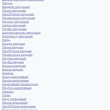
Латунь
Квадрат латунный
Лента латунная
Лист/Плита латунная
Проволока латунная
Пруток латунный
Сетка латунная
Труба латунная
Шестигранник латунный
Электрод латунный
Медь
Аноды медные
Лента медная
Лист/Плита медная
Проволока медная
Пруток медный
Труба медная
Фольга медная
Шина медная
Никель
Анод никелевый
Лента никелевая
Никелевая проволока
Пруток никелевый
Свинец
Титан
Круг титановый
Лента титановая
Лист/Плита титановая
Проволока титановая