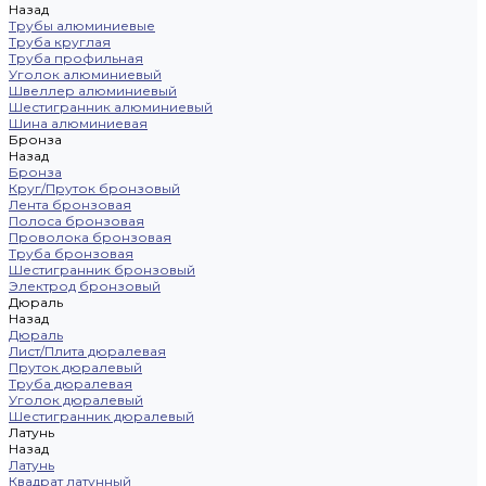
Назад
Трубы алюминиевые
Труба круглая
Труба профильная
Уголок алюминиевый
Швеллер алюминиевый
Шестигранник алюминиевый
Шина алюминиевая
Бронза
Назад
Бронза
Круг/Пруток бронзовый
Лента бронзовая
Полоса бронзовая
Проволока бронзовая
Труба бронзовая
Шестигранник бронзовый
Электрод бронзовый
Дюраль
Назад
Дюраль
Лист/Плита дюралевая
Пруток дюралевый
Труба дюралевая
Уголок дюралевый
Шестигранник дюралевый
Латунь
Назад
Латунь
Квадрат латунный