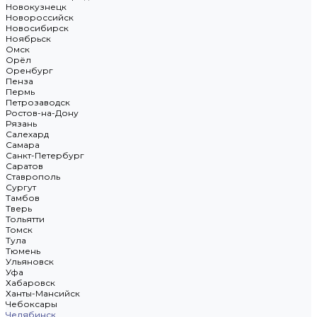
Новокузнецк
Новороссийск
Новосибирск
Ноябрьск
Омск
Орёл
Оренбург
Пенза
Пермь
Петрозаводск
Ростов-на-Дону
Рязань
Салехард
Самара
Санкт-Петербург
Саратов
Ставрополь
Сургут
Тамбов
Тверь
Тольятти
Томск
Тула
Тюмень
Ульяновск
Уфа
Хабаровск
Ханты-Мансийск
Чебоксары
Челябинск