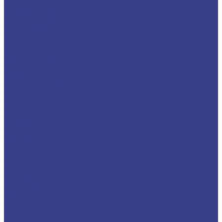
Лента медная
Лист/Плита медная
Проволока медная
Пруток медный
Труба медная
Фольга медная
Шина медная
Никель
Анод никелевый
Лента никелевая
Никелевая проволока
Пруток никелевый
Свинец
Титан
Круг титановый
Лента титановая
Лист/Плита титановая
Проволока титановая
Труба титановая
Черный металлопрокат
Арматура
Балка
Круг
Листовой прокат
Лист рифленый
Профнастил
Трубный прокат
Труба круглая
Труба бесшовная
Труба электросварная