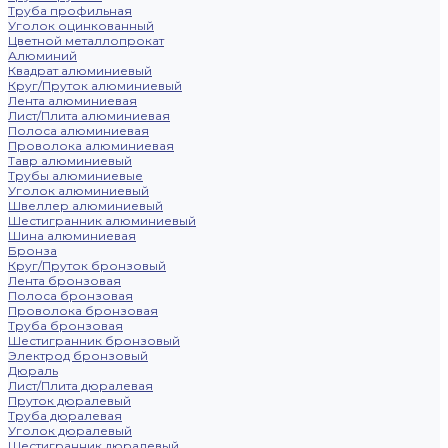
Труба профильная
Уголок оцинкованный
Цветной металлопрокат
Алюминий
Квадрат алюминиевый
Круг/Пруток алюминиевый
Лента алюминиевая
Лист/Плита алюминиевая
Полоса алюминиевая
Проволока алюминиевая
Тавр алюминиевый
Трубы алюминиевые
Уголок алюминиевый
Швеллер алюминиевый
Шестигранник алюминиевый
Шина алюминиевая
Бронза
Круг/Пруток бронзовый
Лента бронзовая
Полоса бронзовая
Проволока бронзовая
Труба бронзовая
Шестигранник бронзовый
Электрод бронзовый
Дюраль
Лист/Плита дюралевая
Пруток дюралевый
Труба дюралевая
Уголок дюралевый
Шестигранник дюралевый