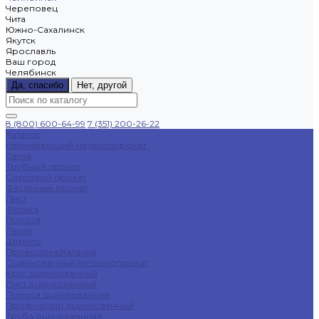
Череповец
Чита
Южно-Сахалинск
Якутск
Ярославль
Ваш город
Челябинск
Да, спасибо
Нет, другой
8 (800) 600-64-99
7 (351) 200-26-22
Каталог
Нержавеющий металлопрокат
Сетка
Трубный прокат
Сортовой прокат
Фасонный прокат
Лист
Фольга
Полоса
Лента
Штрипс
Проволока/Катанка
Оцинкованный металлопрокат
Круг оцинкованный
Лист оцинкованный
Полоса оцинкованная
Профнастил оцинкованный
Труба оцинкованная