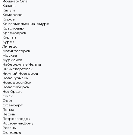
Йошкар-Ола
Казань
Калуга
Кемерово
Киров
Комсомольск-на-Амуре
Краснодар
Красноярск
Курган
Курск
Липецк
Магнитогорск
Москва
Мурманск
Набережные Челны
Нижневартовск
Нижний Новгород
Новокузнецк
Новороссийск
Новосибирск
Ноябрьск
Омск
Орёл
Оренбург
Пенза
Пермь
Петрозаводск
Ростов-на-Дону
Рязань
Салехард