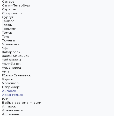
Самара
Санкт-Петербург
Саратов
Ставрополь
Сургут
Тамбов
Тверь
Тольятти
Томск
Тула
Тюмень
Ульяновск
Уфа
Хабаровск
Ханты-Мансийск
Чебоксары
Челябинск
Череповец
Чита
Южно-Сахалинск
Якутск
Ярославль
Например:
Ангарск
Архангельск
или
Выбрать автоматически
Ангарск
Архангельск
Астрахань