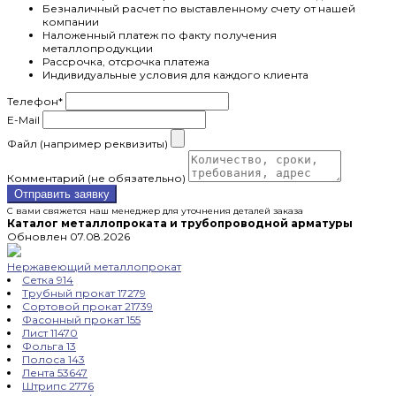
Безналичный расчет по выставленному счету от нашей
компании
Наложенный платеж по факту получения
металлопродукции
Рассрочка, отсрочка платежа
Индивидуальные условия для каждого клиента
Телефон
*
E-Mail
Файл (например реквизиты)
Комментарий (не обязательно)
Отправить заявку
С вами свяжется наш менеджер для уточнения деталей заказа
Каталог металлопроката и трубопроводной арматуры
Обновлен 07.08.2026
Нержавеющий металлопрокат
Сетка
914
Трубный прокат
17279
Сортовой прокат
21739
Фасонный прокат
155
Лист
11470
Фольга
13
Полоса
143
Лента
53647
Штрипс
2776