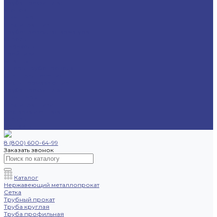
Труба профильная
Уголок
Швеллер
Шестигранник
Трубопроводная арматура
Отводы
Переходы
Тройники
Фланцы
Опоры трубопровода
Спецпредложения
Листы нержавеющие
Труба профильная
Швеллеры
Шестигранники
Доставка и оплата
Отзывы
Контакты
8 (800) 600-64-99
Заказать звонок
Каталог
Нержавеющий металлопрокат
Сетка
Трубный прокат
Труба круглая
Труба профильная