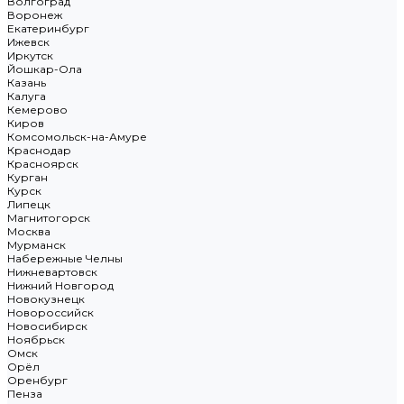
Волгоград
Воронеж
Екатеринбург
Ижевск
Иркутск
Йошкар-Ола
Казань
Калуга
Кемерово
Киров
Комсомольск-на-Амуре
Краснодар
Красноярск
Курган
Курск
Липецк
Магнитогорск
Москва
Мурманск
Набережные Челны
Нижневартовск
Нижний Новгород
Новокузнецк
Новороссийск
Новосибирск
Ноябрьск
Омск
Орёл
Оренбург
Пенза