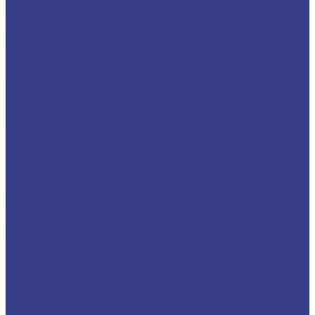
Плита
Фольга
Полоса
Лента
Штрипс
Проволока/Катанка
Оцинкованный металлопрокат
Круг оцинкованный
Лист оцинкованный
Лист оцинкованный
Лист оцинкованный с полимерным покрытием
Полоса оцинкованная
Профнастил оцинкованный
Труба оцинкованная
Труба круглая
Труба профильная
Уголок оцинкованный
Цветной металлопрокат
Алюминий
Квадрат алюминиевый
Круг/Пруток алюминиевый
Лента алюминиевая
Лист/Плита алюминиевая
Полоса алюминиевая
Проволока алюминиевая
Тавр алюминиевый
Трубы алюминиевые
Труба круглая
Труба профильная