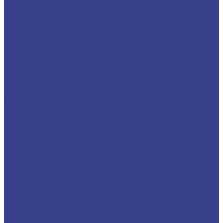
Плита
Фольга
Полоса
Лента
Штрипс
Проволока/Катанка
Оцинкованный металлопрокат
Круг оцинкованный
Лист оцинкованный
Лист оцинкованный
Лист оцинкованный с полимерным покрытием
Полоса оцинкованная
Профнастил оцинкованный
Труба оцинкованная
Труба круглая
Труба профильная
Уголок оцинкованный
Цветной металлопрокат
Алюминий
Квадрат алюминиевый
Круг/Пруток алюминиевый
Лента алюминиевая
Лист/Плита алюминиевая
Полоса алюминиевая
Проволока алюминиевая
Тавр алюминиевый
Трубы алюминиевые
Труба круглая
Труба профильная