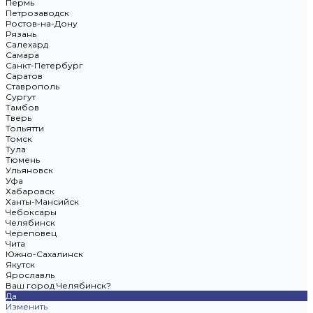
Пермь
Петрозаводск
Ростов-на-Дону
Рязань
Салехард
Самара
Санкт-Петербург
Саратов
Ставрополь
Сургут
Тамбов
Тверь
Тольятти
Томск
Тула
Тюмень
Ульяновск
Уфа
Хабаровск
Ханты-Мансийск
Чебоксары
Челябинск
Череповец
Чита
Южно-Сахалинск
Якутск
Ярославль
Ваш город Челябинск?
Да
Изменить