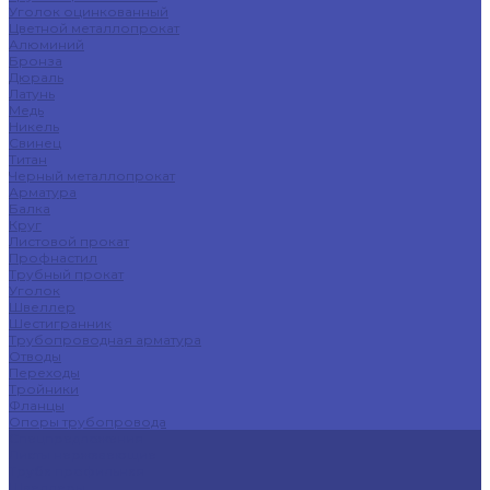
Уголок оцинкованный
Цветной металлопрокат
Алюминий
Бронза
Дюраль
Латунь
Медь
Никель
Свинец
Титан
Черный металлопрокат
Арматура
Балка
Круг
Листовой прокат
Профнастил
Трубный прокат
Уголок
Швеллер
Шестигранник
Трубопроводная арматура
Отводы
Переходы
Тройники
Фланцы
Опоры трубопровода
Спецпредложения
Листы нержавеющие
Труба профильная
Швеллеры