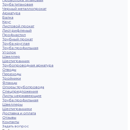
Труба титановая
Черный металлопрокат
Арматура
Балка
Круг
Листовой прокат
Лист рифленый
Профнастил
Трубный прокат
Труба круглая
Труба профильная
Уголок
Швеллер
Шестигранник
Трубопроводная арматура
Отводы
Переходы
Тройники
Фланцы
Опоры трубопровода
Спецпредложения
Листы нержавеющие
Труба профильная
Швеллеры
Шестигранники
Доставка и оплата
Отзывы
Контакты
Задать вопрос