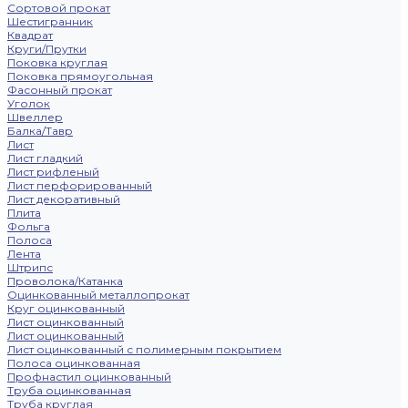
Сортовой прокат
Шестигранник
Квадрат
Круги/Прутки
Поковка круглая
Поковка прямоугольная
Фасонный прокат
Уголок
Швеллер
Балка/Тавр
Лист
Лист гладкий
Лист рифленый
Лист перфорированный
Лист декоративный
Плита
Фольга
Полоса
Лента
Штрипс
Проволока/Катанка
Оцинкованный металлопрокат
Круг оцинкованный
Лист оцинкованный
Лист оцинкованный
Лист оцинкованный с полимерным покрытием
Полоса оцинкованная
Профнастил оцинкованный
Труба оцинкованная
Труба круглая