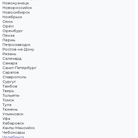
Новокузнецк
Новороссийск
Новосибирск
Ноябрьск
Омск
Орёл
Оренбург
Пенза
Пермь
Петрозаводск
Ростов-на-Дону
Рязань
Салехард
Самара
Санкт-Петербург
Саратов
Ставрополь
Сургут
Тамбов
Тверь
Тольятти
Томск
Тула
Тюмень
Ульяновск
Уфа
Хабаровск
Ханты-Мансийск
Чебоксары
Челябинск