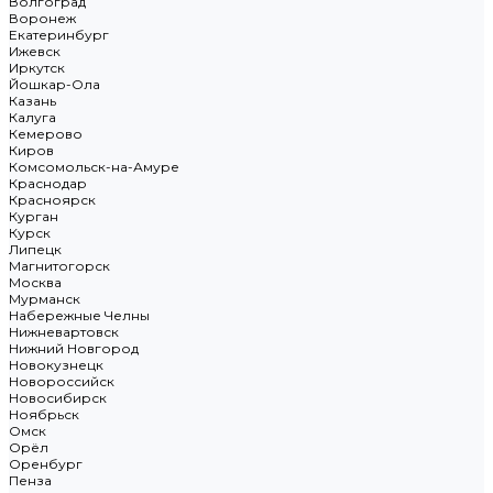
Волгоград
Воронеж
Екатеринбург
Ижевск
Иркутск
Йошкар-Ола
Казань
Калуга
Кемерово
Киров
Комсомольск-на-Амуре
Краснодар
Красноярск
Курган
Курск
Липецк
Магнитогорск
Москва
Мурманск
Набережные Челны
Нижневартовск
Нижний Новгород
Новокузнецк
Новороссийск
Новосибирск
Ноябрьск
Омск
Орёл
Оренбург
Пенза