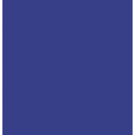
Шестигранники
Доставка и оплата
Отзывы
Контакты
...
Каталог
Нержавеющий металлопрокат
Сетка
Трубный прокат
Труба круглая
Труба электросварная
Труба бесшовная
Труба профильная
Труба квадратная
Труба прямоугольная
Сортовой прокат
Шестигранник
Квадрат
Круги/Прутки
Поковка круглая
Поковка прямоугольная
Фасонный прокат
Уголок
Швеллер
Балка/Тавр
Лист
Лист гладкий
Лист рифленый
Лист перфорированный
Лист декоративный