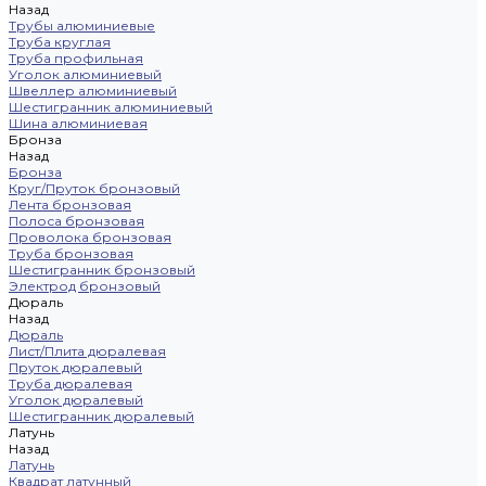
Назад
Трубы алюминиевые
Труба круглая
Труба профильная
Уголок алюминиевый
Швеллер алюминиевый
Шестигранник алюминиевый
Шина алюминиевая
Бронза
Назад
Бронза
Круг/Пруток бронзовый
Лента бронзовая
Полоса бронзовая
Проволока бронзовая
Труба бронзовая
Шестигранник бронзовый
Электрод бронзовый
Дюраль
Назад
Дюраль
Лист/Плита дюралевая
Пруток дюралевый
Труба дюралевая
Уголок дюралевый
Шестигранник дюралевый
Латунь
Назад
Латунь
Квадрат латунный