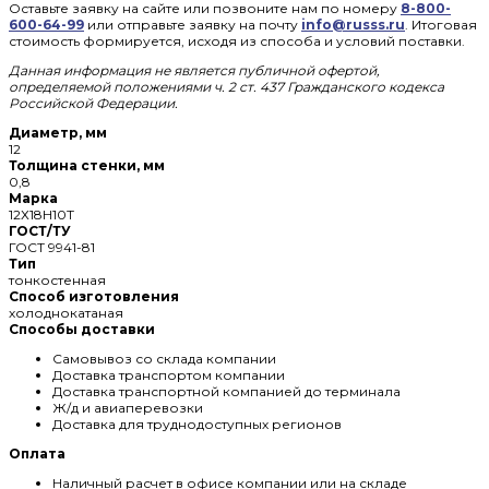
Оставьте заявку на сайте или позвоните нам по номеру
8-800-
600-64-99
или отправьте заявку на почту
info@russs.ru
. Итоговая
стоимость формируется, исходя из способа и условий поставки.
Данная информация не является публичной офертой,
определяемой положениями ч. 2 ст. 437 Гражданского кодекса
Российской Федерации.
Диаметр, мм
12
Толщина стенки, мм
0,8
Марка
12Х18Н10Т
ГОСТ/ТУ
ГОСТ 9941-81
Тип
тонкостенная
Способ изготовления
холоднокатаная
Способы доставки
Самовывоз со склада компании
Доставка транспортом компании
Доставка транспортной компанией до терминала
Ж/д и авиаперевозки
Доставка для труднодоступных регионов
Оплата
Наличный расчет в офисе компании или на складе