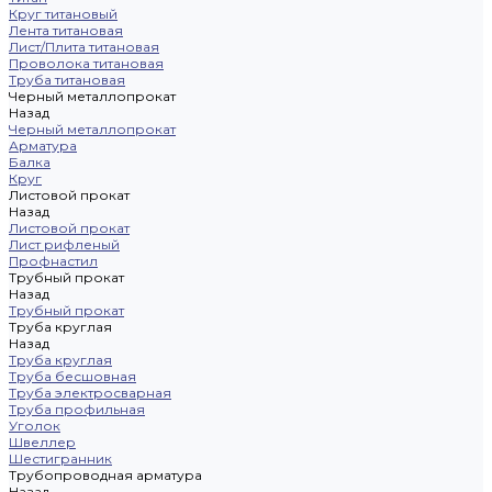
Круг титановый
Лента титановая
Лист/Плита титановая
Проволока титановая
Труба титановая
Черный металлопрокат
Назад
Черный металлопрокат
Арматура
Балка
Круг
Листовой прокат
Назад
Листовой прокат
Лист рифленый
Профнастил
Трубный прокат
Назад
Трубный прокат
Труба круглая
Назад
Труба круглая
Труба бесшовная
Труба электросварная
Труба профильная
Уголок
Швеллер
Шестигранник
Трубопроводная арматура
Назад