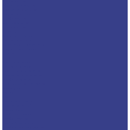
Лента медная
Лист/Плита медная
Проволока медная
Пруток медный
Труба медная
Фольга медная
Шина медная
Никель
Анод никелевый
Лента никелевая
Никелевая проволока
Пруток никелевый
Свинец
Титан
Круг титановый
Лента титановая
Лист/Плита титановая
Проволока титановая
Труба титановая
Черный металлопрокат
Арматура
Балка
Круг
Листовой прокат
Лист рифленый
Профнастил
Трубный прокат
Труба круглая
Труба бесшовная
Труба электросварная