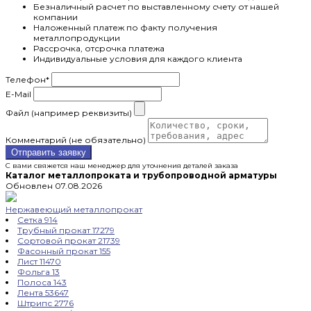
Безналичный расчет по выставленному счету от нашей
компании
Наложенный платеж по факту получения
металлопродукции
Рассрочка, отсрочка платежа
Индивидуальные условия для каждого клиента
Телефон
*
E-Mail
Файл (например реквизиты)
Комментарий (не обязательно)
Отправить заявку
С вами свяжется наш менеджер для уточнения деталей заказа
Каталог металлопроката и трубопроводной арматуры
Обновлен 07.08.2026
Нержавеющий металлопрокат
Сетка
914
Трубный прокат
17279
Сортовой прокат
21739
Фасонный прокат
155
Лист
11470
Фольга
13
Полоса
143
Лента
53647
Штрипс
2776