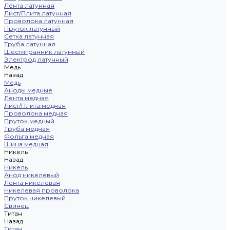
Лента латунная
Лист/Плита латунная
Проволока латунная
Пруток латунный
Сетка латунная
Труба латунная
Шестигранник латунный
Электрод латунный
Медь
Назад
Медь
Аноды медные
Лента медная
Лист/Плита медная
Проволока медная
Пруток медный
Труба медная
Фольга медная
Шина медная
Никель
Назад
Никель
Анод никелевый
Лента никелевая
Никелевая проволока
Пруток никелевый
Свинец
Титан
Назад
Титан