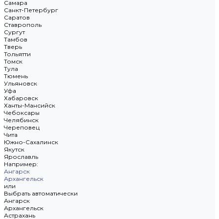
Самара
Санкт-Петербург
Саратов
Ставрополь
Сургут
Тамбов
Тверь
Тольятти
Томск
Тула
Тюмень
Ульяновск
Уфа
Хабаровск
Ханты-Мансийск
Чебоксары
Челябинск
Череповец
Чита
Южно-Сахалинск
Якутск
Ярославль
Например:
Ангарск
Архангельск
или
Выбрать автоматически
Ангарск
Архангельск
Астрахань