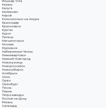
Йошкар-Ола
Казань
Калуга
Кемерово
Киров
Комсомольск-на-Амуре
Краснодар
Красноярск
Курган
Курск
Липецк
Магнитогорск
Москва
Мурманск
Набережные Челны
Нижневартовск
Нижний Новгород
Новокузнецк
Новороссийск
Новосибирск
Ноябрьск
Омск
Орёл
Оренбург
Пенза
Пермь
Петрозаводск
Ростов-на-Дону
Рязань
Салехард