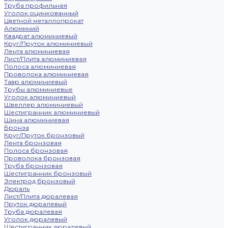
Труба профильная
Уголок оцинкованный
Цветной металлопрокат
Алюминий
Квадрат алюминиевый
Круг/Пруток алюминиевый
Лента алюминиевая
Лист/Плита алюминиевая
Полоса алюминиевая
Проволока алюминиевая
Тавр алюминиевый
Трубы алюминиевые
Уголок алюминиевый
Швеллер алюминиевый
Шестигранник алюминиевый
Шина алюминиевая
Бронза
Круг/Пруток бронзовый
Лента бронзовая
Полоса бронзовая
Проволока бронзовая
Труба бронзовая
Шестигранник бронзовый
Электрод бронзовый
Дюраль
Лист/Плита дюралевая
Пруток дюралевый
Труба дюралевая
Уголок дюралевый
Шестигранник дюралевый