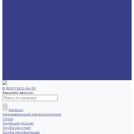
Труба профильная
Уголок
Швеллер
Шестигранник
Трубопроводная арматура
Отводы
Переходы
Тройники
Фланцы
Опоры трубопровода
Спецпредложения
Листы нержавеющие
Труба профильная
Швеллеры
Шестигранники
Доставка и оплата
Отзывы
Контакты
8 (800) 600-64-99
Заказать звонок
Каталог
Нержавеющий металлопрокат
Сетка
Трубный прокат
Труба круглая
Труба профильная