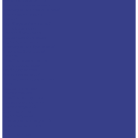
Уголок алюминиевый
Швеллер алюминиевый
Шестигранник алюминиевый
Шина алюминиевая
Бронза
Круг/Пруток бронзовый
Лента бронзовая
Полоса бронзовая
Проволока бронзовая
Труба бронзовая
Шестигранник бронзовый
Электрод бронзовый
Дюраль
Лист/Плита дюралевая
Пруток дюралевый
Труба дюралевая
Уголок дюралевый
Шестигранник дюралевый
Латунь
Квадрат латунный
Лента латунная
Лист/Плита латунная
Проволока латунная
Пруток латунный
Сетка латунная
Труба латунная
Шестигранник латунный
Электрод латунный
Медь
Аноды медные