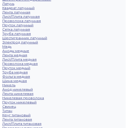
Латунь
Квадрат латунный
Лента латунная
Лист/Плита латунная
Проволока латунная
Пруток латунный
Сетка латунная
Труба латунная
Шестигранник латунный
Электрод латунный
Медь
Аноды медные
Лента медная
Лист/Плита медная
Проволока медная
Пруток медный
Труба медная
Фольга медная
Шина медная
Никель
Анод никелевый
Лента никелевая
Никелевая проволока
Пруток никелевый
Свинец
Титан
Круг титановый
Лента титановая
Лист/Плита титановая
Проволока титановая