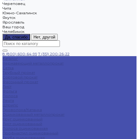
Череповец
Чита
Южно-Сахалинск
Якутск
Ярославль
Ваш город
Челябинск
Да, спасибо
Нет, другой
8 (800) 600-64-99
7 (351) 200-26-22
Каталог
Нержавеющий металлопрокат
Сетка
Трубный прокат
Сортовой прокат
Фасонный прокат
Лист
Фольга
Полоса
Лента
Штрипс
Проволока/Катанка
Оцинкованный металлопрокат
Круг оцинкованный
Лист оцинкованный
Полоса оцинкованная
Профнастил оцинкованный
Труба оцинкованная