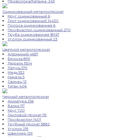
Проволока/Катанка
245
Оцинкованный металлопрокат
Круг оцинкованный
6
Лист оцинкованный
14430
Полоса оцинкованная
6
Профнастил оцинкованный
270
Труба оцинкованная
18147
Уголок оцинкованный
23
Цветной металлопрокат
Алюминий
4657
Бронза
899
Дюраль
1504
Латунь
579
Медь
532
Никель
5
Свинец
12
Титан
406
Черный металлопрокат
Арматура
256
Балка
117
Круг
720
Листовой прокат
119
Профнастил
1401
Трубный прокат
3882
Уголок
219
Швеллер
129