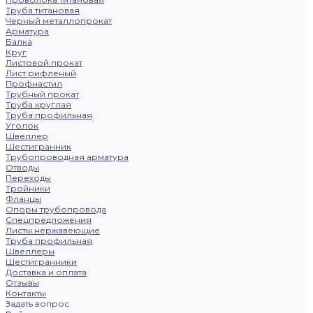
Труба титановая
Черный металлопрокат
Арматура
Балка
Круг
Листовой прокат
Лист рифленый
Профнастил
Трубный прокат
Труба круглая
Труба профильная
Уголок
Швеллер
Шестигранник
Трубопроводная арматура
Отводы
Переходы
Тройники
Фланцы
Опоры трубопровода
Спецпредложения
Листы нержавеющие
Труба профильная
Швеллеры
Шестигранники
Доставка и оплата
Отзывы
Контакты
Задать вопрос