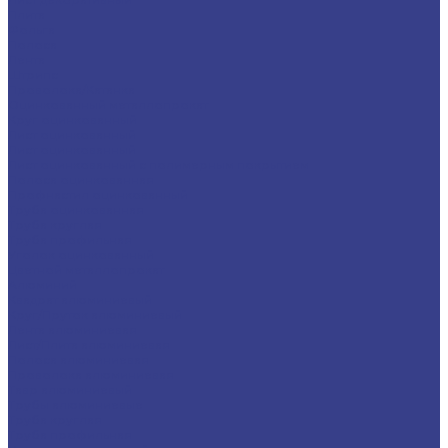
Плита
Фольга
Полоса
Лента
Штрипс
Проволока/Катанка
Оцинкованный металлопрокат
Круг оцинкованный
Лист оцинкованный
Лист оцинкованный
Лист оцинкованный с полимерным покрытием
Полоса оцинкованная
Профнастил оцинкованный
Труба оцинкованная
Труба круглая
Труба профильная
Уголок оцинкованный
Цветной металлопрокат
Алюминий
Квадрат алюминиевый
Круг/Пруток алюминиевый
Лента алюминиевая
Лист/Плита алюминиевая
Полоса алюминиевая
Проволока алюминиевая
Тавр алюминиевый
Трубы алюминиевые
Труба круглая
Труба профильная