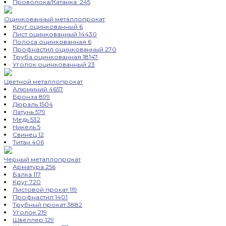
Проволока/Катанка
245
Оцинкованный металлопрокат
Круг оцинкованный
6
Лист оцинкованный
14430
Полоса оцинкованная
6
Профнастил оцинкованный
270
Труба оцинкованная
18147
Уголок оцинкованный
23
Цветной металлопрокат
Алюминий
4657
Бронза
899
Дюраль
1504
Латунь
579
Медь
532
Никель
5
Свинец
12
Титан
406
Черный металлопрокат
Арматура
256
Балка
117
Круг
720
Листовой прокат
119
Профнастил
1401
Трубный прокат
3882
Уголок
219
Швеллер
129