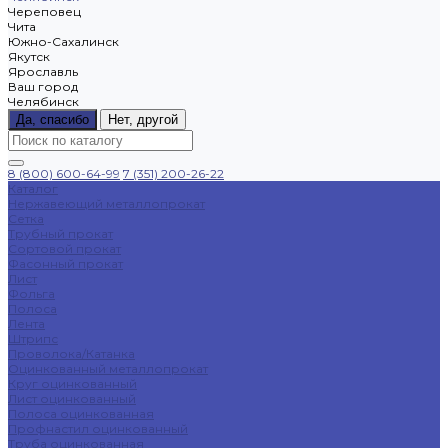
Череповец
Чита
Южно-Сахалинск
Якутск
Ярославль
Ваш город
Челябинск
Да, спасибо
Нет, другой
8 (800) 600-64-99
7 (351) 200-26-22
Каталог
Нержавеющий металлопрокат
Сетка
Трубный прокат
Сортовой прокат
Фасонный прокат
Лист
Фольга
Полоса
Лента
Штрипс
Проволока/Катанка
Оцинкованный металлопрокат
Круг оцинкованный
Лист оцинкованный
Полоса оцинкованная
Профнастил оцинкованный
Труба оцинкованная