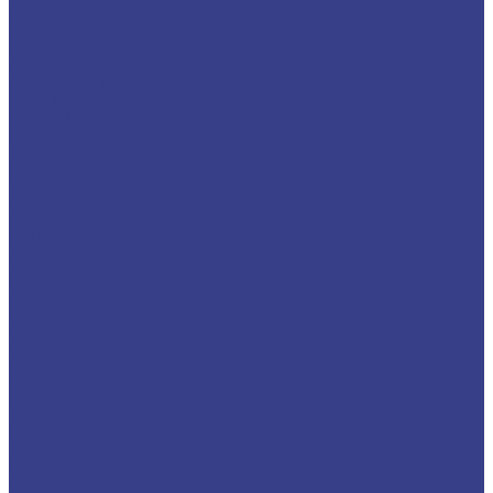
Уголок алюминиевый
Швеллер алюминиевый
Шестигранник алюминиевый
Шина алюминиевая
Бронза
Круг/Пруток бронзовый
Лента бронзовая
Полоса бронзовая
Проволока бронзовая
Труба бронзовая
Шестигранник бронзовый
Электрод бронзовый
Дюраль
Лист/Плита дюралевая
Пруток дюралевый
Труба дюралевая
Уголок дюралевый
Шестигранник дюралевый
Латунь
Квадрат латунный
Лента латунная
Лист/Плита латунная
Проволока латунная
Пруток латунный
Сетка латунная
Труба латунная
Шестигранник латунный
Электрод латунный
Медь
Аноды медные