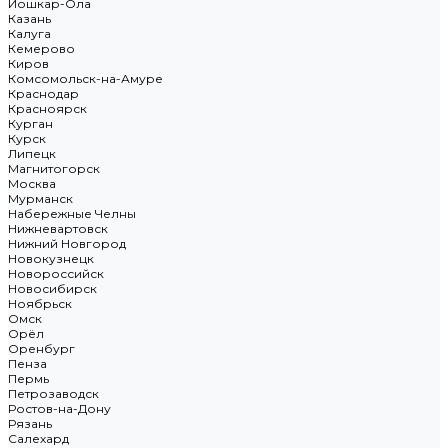
Йошкар-Ола
Казань
Калуга
Кемерово
Киров
Комсомольск-на-Амуре
Краснодар
Красноярск
Курган
Курск
Липецк
Магнитогорск
Москва
Мурманск
Набережные Челны
Нижневартовск
Нижний Новгород
Новокузнецк
Новороссийск
Новосибирск
Ноябрьск
Омск
Орёл
Оренбург
Пенза
Пермь
Петрозаводск
Ростов-на-Дону
Рязань
Салехард