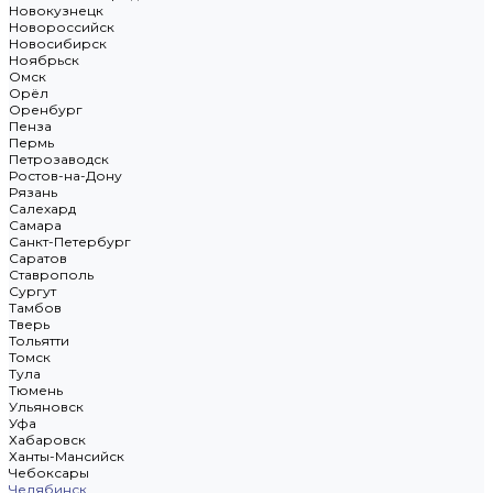
Новокузнецк
Новороссийск
Новосибирск
Ноябрьск
Омск
Орёл
Оренбург
Пенза
Пермь
Петрозаводск
Ростов-на-Дону
Рязань
Салехард
Самара
Санкт-Петербург
Саратов
Ставрополь
Сургут
Тамбов
Тверь
Тольятти
Томск
Тула
Тюмень
Ульяновск
Уфа
Хабаровск
Ханты-Мансийск
Чебоксары
Челябинск