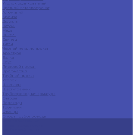
Уголок оцинкованный
Цветной металлопрокат
Алюминий
Бронза
Дюраль
Латунь
Медь
Никель
Свинец
Титан
Черный металлопрокат
Арматура
Балка
Круг
Листовой прокат
Профнастил
Трубный прокат
Уголок
Швеллер
Шестигранник
Трубопроводная арматура
Отводы
Переходы
Тройники
Фланцы
Опоры трубопровода
Спецпредложения
Листы нержавеющие
Труба профильная
Швеллеры