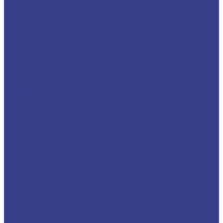
Шестигранники
Доставка и оплата
Отзывы
Контакты
...
Каталог
Нержавеющий металлопрокат
Сетка
Трубный прокат
Труба круглая
Труба электросварная
Труба бесшовная
Труба профильная
Труба квадратная
Труба прямоугольная
Сортовой прокат
Шестигранник
Квадрат
Круги/Прутки
Поковка круглая
Поковка прямоугольная
Фасонный прокат
Уголок
Швеллер
Балка/Тавр
Лист
Лист гладкий
Лист рифленый
Лист перфорированный
Лист декоративный