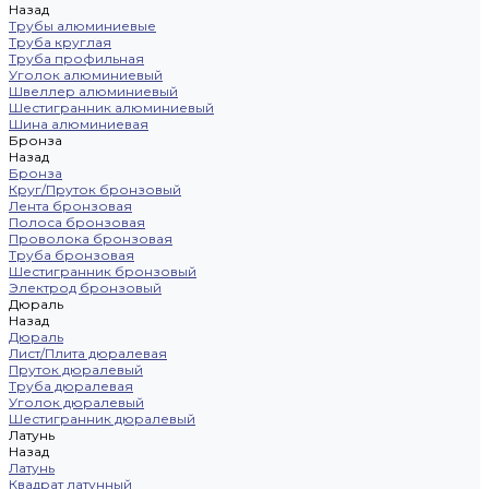
Назад
Трубы алюминиевые
Труба круглая
Труба профильная
Уголок алюминиевый
Швеллер алюминиевый
Шестигранник алюминиевый
Шина алюминиевая
Бронза
Назад
Бронза
Круг/Пруток бронзовый
Лента бронзовая
Полоса бронзовая
Проволока бронзовая
Труба бронзовая
Шестигранник бронзовый
Электрод бронзовый
Дюраль
Назад
Дюраль
Лист/Плита дюралевая
Пруток дюралевый
Труба дюралевая
Уголок дюралевый
Шестигранник дюралевый
Латунь
Назад
Латунь
Квадрат латунный