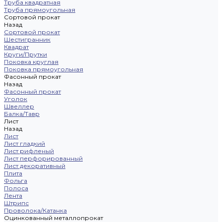
Труба квадратная
Труба прямоугольная
Сортовой прокат
Назад
Сортовой прокат
Шестигранник
Квадрат
Круги/Прутки
Поковка круглая
Поковка прямоугольная
Фасонный прокат
Назад
Фасонный прокат
Уголок
Швеллер
Балка/Тавр
Лист
Назад
Лист
Лист гладкий
Лист рифленый
Лист перфорированный
Лист декоративный
Плита
Фольга
Полоса
Лента
Штрипс
Проволока/Катанка
Оцинкованный металлопрокат