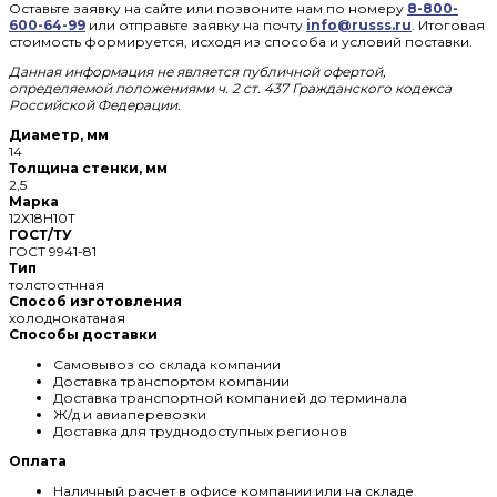
Оставьте заявку на сайте или позвоните нам по номеру
8-800-
600-64-99
или отправьте заявку на почту
info@russs.ru
. Итоговая
стоимость формируется, исходя из способа и условий поставки.
Данная информация не является публичной офертой,
определяемой положениями ч. 2 ст. 437 Гражданского кодекса
Российской Федерации.
Диаметр, мм
14
Толщина стенки, мм
2,5
Марка
12Х18Н10Т
ГОСТ/ТУ
ГОСТ 9941-81
Тип
толстостнная
Способ изготовления
холоднокатаная
Способы доставки
Самовывоз со склада компании
Доставка транспортом компании
Доставка транспортной компанией до терминала
Ж/д и авиаперевозки
Доставка для труднодоступных регионов
Оплата
Наличный расчет в офисе компании или на складе