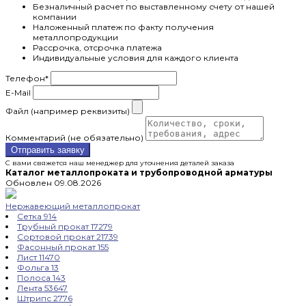
Безналичный расчет по выставленному счету от нашей
компании
Наложенный платеж по факту получения
металлопродукции
Рассрочка, отсрочка платежа
Индивидуальные условия для каждого клиента
Телефон
*
E-Mail
Файл (например реквизиты)
Комментарий (не обязательно)
Отправить заявку
С вами свяжется наш менеджер для уточнения деталей заказа
Каталог металлопроката и трубопроводной арматуры
Обновлен 09.08.2026
Нержавеющий металлопрокат
Сетка
914
Трубный прокат
17279
Сортовой прокат
21739
Фасонный прокат
155
Лист
11470
Фольга
13
Полоса
143
Лента
53647
Штрипс
2776