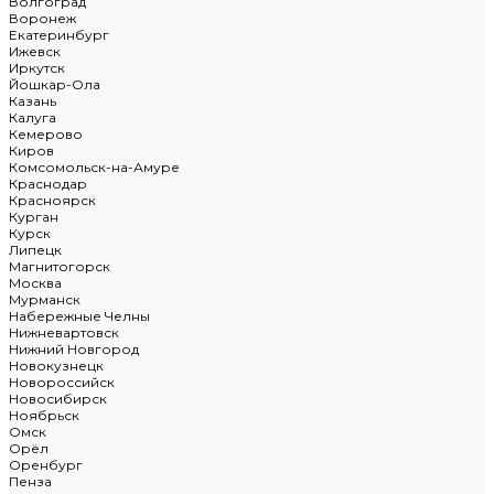
Волгоград
Воронеж
Екатеринбург
Ижевск
Иркутск
Йошкар-Ола
Казань
Калуга
Кемерово
Киров
Комсомольск-на-Амуре
Краснодар
Красноярск
Курган
Курск
Липецк
Магнитогорск
Москва
Мурманск
Набережные Челны
Нижневартовск
Нижний Новгород
Новокузнецк
Новороссийск
Новосибирск
Ноябрьск
Омск
Орёл
Оренбург
Пенза