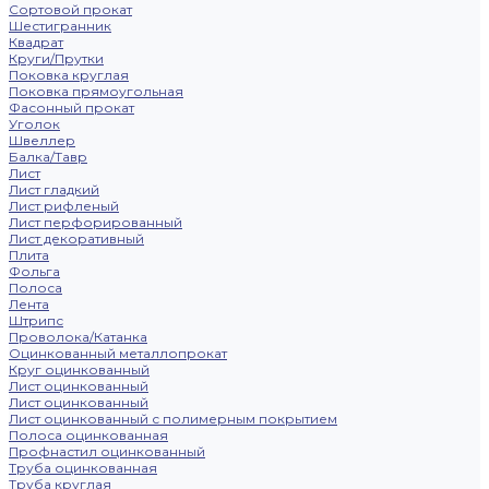
Сортовой прокат
Шестигранник
Квадрат
Круги/Прутки
Поковка круглая
Поковка прямоугольная
Фасонный прокат
Уголок
Швеллер
Балка/Тавр
Лист
Лист гладкий
Лист рифленый
Лист перфорированный
Лист декоративный
Плита
Фольга
Полоса
Лента
Штрипс
Проволока/Катанка
Оцинкованный металлопрокат
Круг оцинкованный
Лист оцинкованный
Лист оцинкованный
Лист оцинкованный с полимерным покрытием
Полоса оцинкованная
Профнастил оцинкованный
Труба оцинкованная
Труба круглая