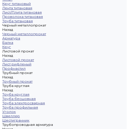
Круг титановый
Лента титановая
Лист/Плита титановая
Проволока титановая
Труба титановая
Черный металлопрокат
Назад
Черный металлопрокат
Арматура
Балка
Круг
Листовой прокат
Назад
Листовой прокат
Лист рифленый
Профнастил
Трубный прокат
Назад
Трубный прокат
Труба круглая
Назад
Труба круглая
Труба бесшовная
Труба электросварная
Труба профильная
Уголок
Швеллер
Шестигранник
Трубопроводная арматура
Назад