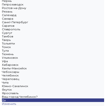
Пермь
Петрозаводск
Ростов-на-Дону
Рязань
Салехард
Самара
Санкт-Петербург
Саратов
Ставрополь
Сургут
Тамбов
Тверь
Тольятти
Томск
Тула
Тюмень
Ульяновск
Уфа
Хабаровск
Ханты-Мансийск
Чебоксары
Челябинск
Череповец
Чита
Южно-Сахалинск
Якутск
Ярославль
Ваш город Челябинск?
Да
Изменить