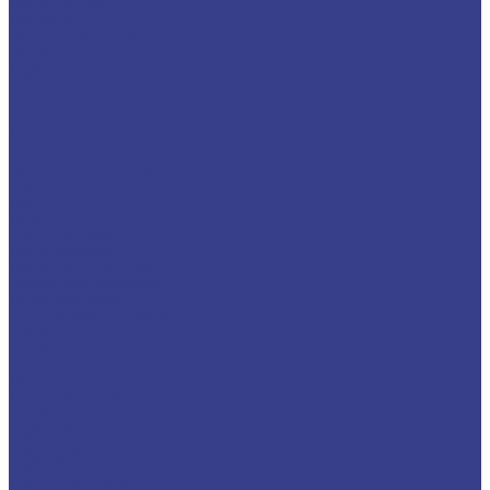
Лента медная
Лист/Плита медная
Проволока медная
Пруток медный
Труба медная
Фольга медная
Шина медная
Никель
Анод никелевый
Лента никелевая
Никелевая проволока
Пруток никелевый
Свинец
Титан
Круг титановый
Лента титановая
Лист/Плита титановая
Проволока титановая
Труба титановая
Черный металлопрокат
Арматура
Балка
Круг
Листовой прокат
Лист рифленый
Профнастил
Трубный прокат
Труба круглая
Труба бесшовная
Труба электросварная