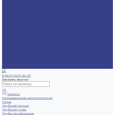
Труба профильная
Уголок
Швеллер
Шестигранник
Трубопроводная арматура
Отводы
Переходы
Тройники
Фланцы
Опоры трубопровода
Спецпредложения
Листы нержавеющие
Труба профильная
Швеллеры
Шестигранники
Доставка и оплата
Отзывы
Контакты
8 (800) 600-64-99
Заказать звонок
Каталог
Нержавеющий металлопрокат
Сетка
Трубный прокат
Труба круглая
Труба профильная