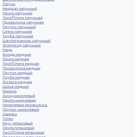
Латунь
Квадрат латунный
Лента латунная
Лист/Плита латунная
Проволока латунная
Пруток латунный
Сетка латунная
Труба латунная
Шестигранник латунный
Электрод латунный
Медь
Аноды медные
Лента медная
Лист/Плита медная
Проволока медная
Пруток медный
Труба медная
Фольга медная
Шина медная
Никель
Анод никелевый
Лента никелевая
Никелевая проволока
Пруток никелевый
Свинец
Титан
Круг титановый
Лента титановая
Лист/Плита титановая
Проволока титановая