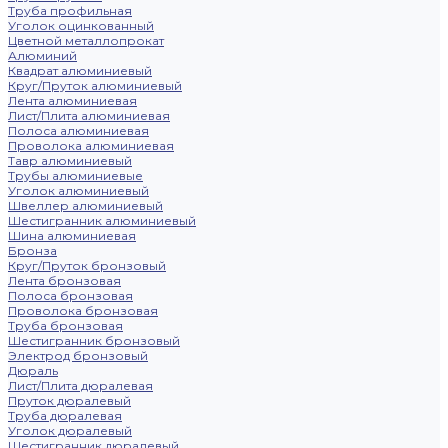
Труба профильная
Уголок оцинкованный
Цветной металлопрокат
Алюминий
Квадрат алюминиевый
Круг/Пруток алюминиевый
Лента алюминиевая
Лист/Плита алюминиевая
Полоса алюминиевая
Проволока алюминиевая
Тавр алюминиевый
Трубы алюминиевые
Уголок алюминиевый
Швеллер алюминиевый
Шестигранник алюминиевый
Шина алюминиевая
Бронза
Круг/Пруток бронзовый
Лента бронзовая
Полоса бронзовая
Проволока бронзовая
Труба бронзовая
Шестигранник бронзовый
Электрод бронзовый
Дюраль
Лист/Плита дюралевая
Пруток дюралевый
Труба дюралевая
Уголок дюралевый
Шестигранник дюралевый