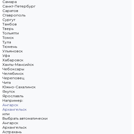
Самара
Санкт-Петербург
Саратов
Ставрополь
Сургут
Тамбов
Тверь
Тольятти
Томск
Тула
Тюмень
Ульяновск
Уфа
Хабаровск
Ханты-Мансийск
Чебоксары
Челябинск
Череповец
Чита
Южно-Сахалинск
Якутск
Ярославль
Например:
Ангарск
Архангельск
или
Выбрать автоматически
Ангарск
Архангельск
Астрахань