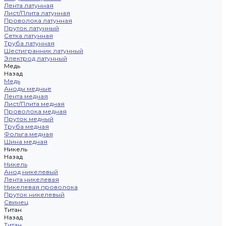
Лента латунная
Лист/Плита латунная
Проволока латунная
Пруток латунный
Сетка латунная
Труба латунная
Шестигранник латунный
Электрод латунный
Медь
Назад
Медь
Аноды медные
Лента медная
Лист/Плита медная
Проволока медная
Пруток медный
Труба медная
Фольга медная
Шина медная
Никель
Назад
Никель
Анод никелевый
Лента никелевая
Никелевая проволока
Пруток никелевый
Свинец
Титан
Назад
Титан