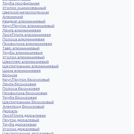
Труба профильная
Уголок оцинкованный
Цветной металлопрокат
Алюминий
Квадрат алюминиевый
Круг/Пруток алюминиевый
Лента алюминиевая
Лист/Плита алюминиевая
Полоса алюминиевая
Проволока алюминиевая
Тавр алюминиевый
Трубы алюминиевые
Уголок алюминиевый
Швеллер алюминиевый
Шестигранник алюминиевый
Шина алюминиевая
Бронза
Круг/Пруток бронзовый
Лента бронзовая
Полоса бронзовая
Проволока бронзовая
Труба бронзовая
Шестигранник бронзовый
Электрод бронзовый
Дюраль
Лист/Плита дюралевая
Пруток дюралевый
Труба дюралевая
Уголок дюралевый
Шестигранник дюралевый