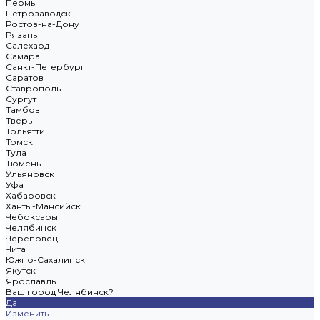
Пермь
Петрозаводск
Ростов-на-Дону
Рязань
Салехард
Самара
Санкт-Петербург
Саратов
Ставрополь
Сургут
Тамбов
Тверь
Тольятти
Томск
Тула
Тюмень
Ульяновск
Уфа
Хабаровск
Ханты-Мансийск
Чебоксары
Челябинск
Череповец
Чита
Южно-Сахалинск
Якутск
Ярославль
Ваш город Челябинск?
Да
Изменить