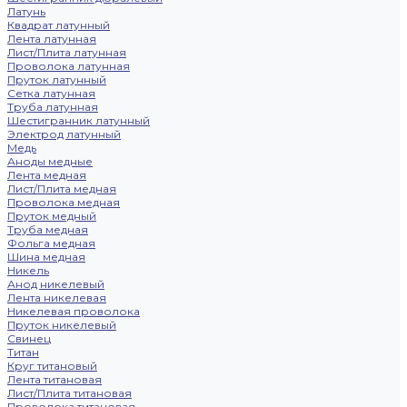
Латунь
Квадрат латунный
Лента латунная
Лист/Плита латунная
Проволока латунная
Пруток латунный
Сетка латунная
Труба латунная
Шестигранник латунный
Электрод латунный
Медь
Аноды медные
Лента медная
Лист/Плита медная
Проволока медная
Пруток медный
Труба медная
Фольга медная
Шина медная
Никель
Анод никелевый
Лента никелевая
Никелевая проволока
Пруток никелевый
Свинец
Титан
Круг титановый
Лента титановая
Лист/Плита титановая
Проволока титановая