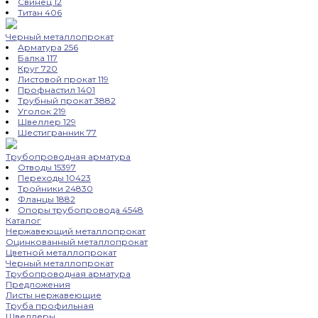
Свинец
12
Титан
406
Черный металлопрокат
Арматура
256
Балка
117
Круг
720
Листовой прокат
119
Профнастил
1401
Трубный прокат
3882
Уголок
219
Швеллер
129
Шестигранник
77
Трубопроводная арматура
Отводы
15397
Переходы
10423
Тройники
24830
Фланцы
1882
Опоры трубопровода
4548
Каталог
Нержавеющий металлопрокат
Оцинкованный металлопрокат
Цветной металлопрокат
Черный металлопрокат
Трубопроводная арматура
Предложения
Листы нержавеющие
Труба профильная
Швеллеры