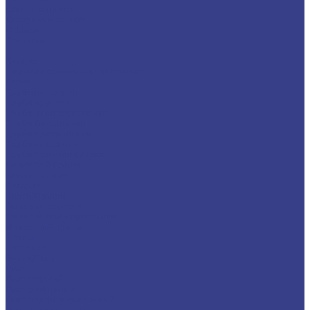
Шестигранники
Доставка и оплата
Отзывы
Контакты
...
Каталог
Нержавеющий металлопрокат
Сетка
Трубный прокат
Труба круглая
Труба электросварная
Труба бесшовная
Труба профильная
Труба квадратная
Труба прямоугольная
Сортовой прокат
Шестигранник
Квадрат
Круги/Прутки
Поковка круглая
Поковка прямоугольная
Фасонный прокат
Уголок
Швеллер
Балка/Тавр
Лист
Лист гладкий
Лист рифленый
Лист перфорированный
Лист декоративный