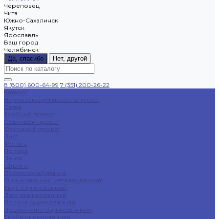
Череповец
Чита
Южно-Сахалинск
Якутск
Ярославль
Ваш город
Челябинск
Да, спасибо
Нет, другой
8 (800) 600-64-99
7 (351) 200-26-22
Каталог
Нержавеющий металлопрокат
Сетка
Трубный прокат
Сортовой прокат
Фасонный прокат
Лист
Фольга
Полоса
Лента
Штрипс
Проволока/Катанка
Оцинкованный металлопрокат
Круг оцинкованный
Лист оцинкованный
Полоса оцинкованная
Профнастил оцинкованный
Труба оцинкованная