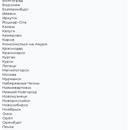
Волгоград
Воронеж
Екатеринбург
Ижевск
Иркутск
Йошкар-Ола
Казань
Калуга
Кемерово
Киров
Комсомольск-на-Амуре
Краснодар
Красноярск
Курган
Курск
Липецк
Магнитогорск
Москва
Мурманск
Набережные Челны
Нижневартовск
Нижний Новгород
Новокузнецк
Новороссийск
Новосибирск
Ноябрьск
Омск
Орёл
Оренбург
Пенза