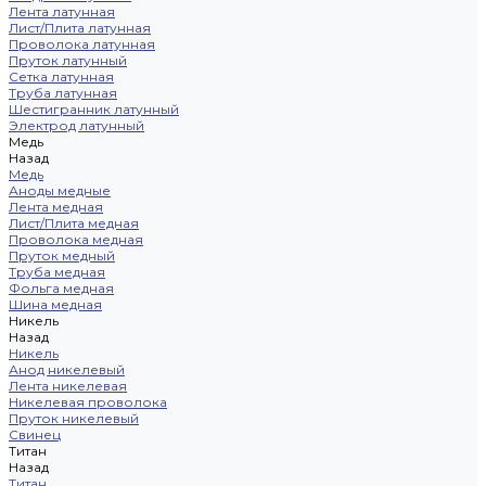
Лента латунная
Лист/Плита латунная
Проволока латунная
Пруток латунный
Сетка латунная
Труба латунная
Шестигранник латунный
Электрод латунный
Медь
Назад
Медь
Аноды медные
Лента медная
Лист/Плита медная
Проволока медная
Пруток медный
Труба медная
Фольга медная
Шина медная
Никель
Назад
Никель
Анод никелевый
Лента никелевая
Никелевая проволока
Пруток никелевый
Свинец
Титан
Назад
Титан