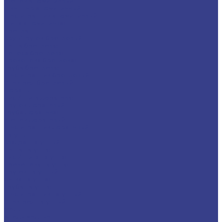
Уголок алюминиевый
Швеллер алюминиевый
Шестигранник алюминиевый
Шина алюминиевая
Бронза
Круг/Пруток бронзовый
Лента бронзовая
Полоса бронзовая
Проволока бронзовая
Труба бронзовая
Шестигранник бронзовый
Электрод бронзовый
Дюраль
Лист/Плита дюралевая
Пруток дюралевый
Труба дюралевая
Уголок дюралевый
Шестигранник дюралевый
Латунь
Квадрат латунный
Лента латунная
Лист/Плита латунная
Проволока латунная
Пруток латунный
Сетка латунная
Труба латунная
Шестигранник латунный
Электрод латунный
Медь
Аноды медные