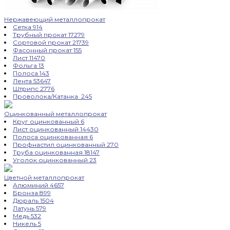
Нержавеющий металлопрокат
Сетка
914
Трубный прокат
17279
Сортовой прокат
21739
Фасонный прокат
155
Лист
11470
Фольга
13
Полоса
143
Лента
53647
Штрипс
2776
Проволока/Катанка
245
Оцинкованный металлопрокат
Круг оцинкованный
6
Лист оцинкованный
14430
Полоса оцинкованная
6
Профнастил оцинкованный
270
Труба оцинкованная
18147
Уголок оцинкованный
23
Цветной металлопрокат
Алюминий
4657
Бронза
899
Дюраль
1504
Латунь
579
Медь
532
Никель
5