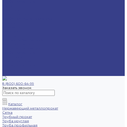
Труба профильная
Уголок
Швеллер
Шестигранник
Трубопроводная арматура
Отводы
Переходы
Тройники
Фланцы
Опоры трубопровода
Спецпредложения
Листы нержавеющие
Труба профильная
Швеллеры
Шестигранники
Доставка и оплата
Отзывы
Контакты
8 (800) 600-64-99
Заказать звонок
Каталог
Нержавеющий металлопрокат
Сетка
Трубный прокат
Труба круглая
Труба профильная