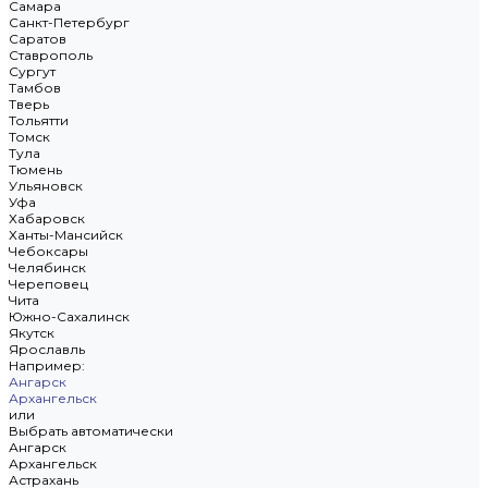
Самара
Санкт-Петербург
Саратов
Ставрополь
Сургут
Тамбов
Тверь
Тольятти
Томск
Тула
Тюмень
Ульяновск
Уфа
Хабаровск
Ханты-Мансийск
Чебоксары
Челябинск
Череповец
Чита
Южно-Сахалинск
Якутск
Ярославль
Например:
Ангарск
Архангельск
или
Выбрать автоматически
Ангарск
Архангельск
Астрахань