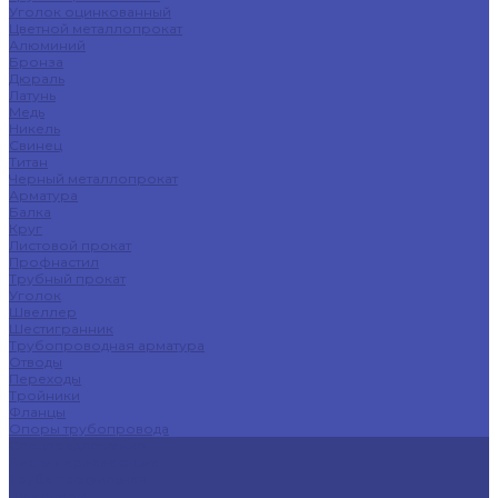
Уголок оцинкованный
Цветной металлопрокат
Алюминий
Бронза
Дюраль
Латунь
Медь
Никель
Свинец
Титан
Черный металлопрокат
Арматура
Балка
Круг
Листовой прокат
Профнастил
Трубный прокат
Уголок
Швеллер
Шестигранник
Трубопроводная арматура
Отводы
Переходы
Тройники
Фланцы
Опоры трубопровода
Спецпредложения
Листы нержавеющие
Труба профильная
Швеллеры