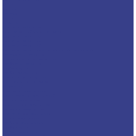
Плита
Фольга
Полоса
Лента
Штрипс
Проволока/Катанка
Оцинкованный металлопрокат
Круг оцинкованный
Лист оцинкованный
Лист оцинкованный
Лист оцинкованный с полимерным покрытием
Полоса оцинкованная
Профнастил оцинкованный
Труба оцинкованная
Труба круглая
Труба профильная
Уголок оцинкованный
Цветной металлопрокат
Алюминий
Квадрат алюминиевый
Круг/Пруток алюминиевый
Лента алюминиевая
Лист/Плита алюминиевая
Полоса алюминиевая
Проволока алюминиевая
Тавр алюминиевый
Трубы алюминиевые
Труба круглая
Труба профильная