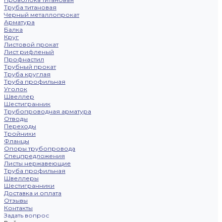
Труба титановая
Черный металлопрокат
Арматура
Балка
Круг
Листовой прокат
Лист рифленый
Профнастил
Трубный прокат
Труба круглая
Труба профильная
Уголок
Швеллер
Шестигранник
Трубопроводная арматура
Отводы
Переходы
Тройники
Фланцы
Опоры трубопровода
Спецпредложения
Листы нержавеющие
Труба профильная
Швеллеры
Шестигранники
Доставка и оплата
Отзывы
Контакты
Задать вопрос