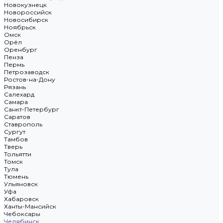
Новокузнецк
Новороссийск
Новосибирск
Ноябрьск
Омск
Орёл
Оренбург
Пенза
Пермь
Петрозаводск
Ростов-на-Дону
Рязань
Салехард
Самара
Санкт-Петербург
Саратов
Ставрополь
Сургут
Тамбов
Тверь
Тольятти
Томск
Тула
Тюмень
Ульяновск
Уфа
Хабаровск
Ханты-Мансийск
Чебоксары
Челябинск