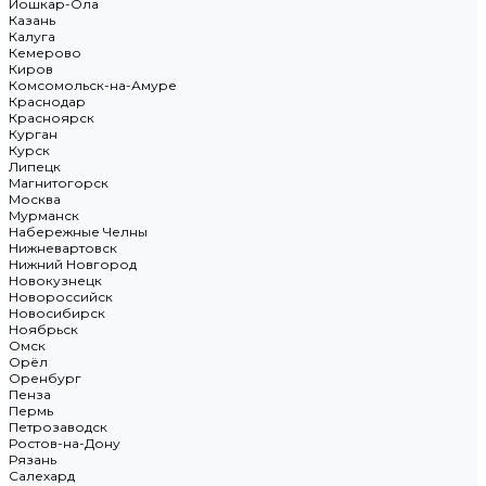
Йошкар-Ола
Казань
Калуга
Кемерово
Киров
Комсомольск-на-Амуре
Краснодар
Красноярск
Курган
Курск
Липецк
Магнитогорск
Москва
Мурманск
Набережные Челны
Нижневартовск
Нижний Новгород
Новокузнецк
Новороссийск
Новосибирск
Ноябрьск
Омск
Орёл
Оренбург
Пенза
Пермь
Петрозаводск
Ростов-на-Дону
Рязань
Салехард