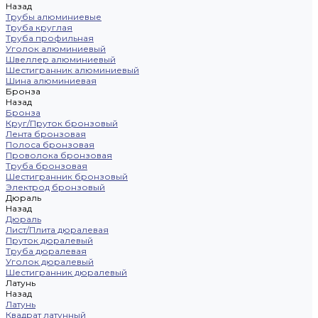
Назад
Трубы алюминиевые
Труба круглая
Труба профильная
Уголок алюминиевый
Швеллер алюминиевый
Шестигранник алюминиевый
Шина алюминиевая
Бронза
Назад
Бронза
Круг/Пруток бронзовый
Лента бронзовая
Полоса бронзовая
Проволока бронзовая
Труба бронзовая
Шестигранник бронзовый
Электрод бронзовый
Дюраль
Назад
Дюраль
Лист/Плита дюралевая
Пруток дюралевый
Труба дюралевая
Уголок дюралевый
Шестигранник дюралевый
Латунь
Назад
Латунь
Квадрат латунный