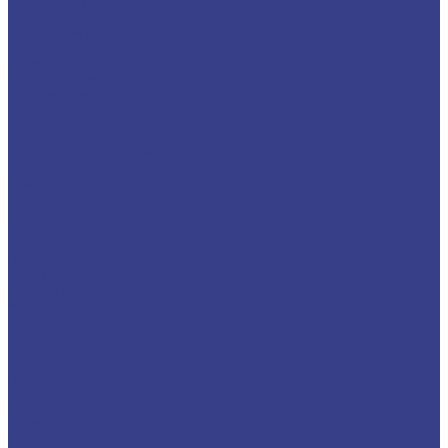
Лента медная
Лист/Плита медная
Проволока медная
Пруток медный
Труба медная
Фольга медная
Шина медная
Никель
Анод никелевый
Лента никелевая
Никелевая проволока
Пруток никелевый
Свинец
Титан
Круг титановый
Лента титановая
Лист/Плита титановая
Проволока титановая
Труба титановая
Черный металлопрокат
Арматура
Балка
Круг
Листовой прокат
Лист рифленый
Профнастил
Трубный прокат
Труба круглая
Труба бесшовная
Труба электросварная