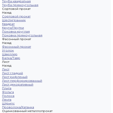
Труба квадратная
Труба прямоугольная
Сортовой прокат
Назад
Сортовой прокат
Шестигранник
Квадрат
Круги/Прутки
Поковка круглая
Поковка прямоугольная
Фасонный прокат
Назад
Фасонный прокат
Уголок
Швеллер
Балка/Тавр
Лист
Назад
Лист
Лист гладкий
Лист рифленый
Лист перфорированный
Лист декоративный
Плита
Фольга
Полоса
Лента
Штрипс
Проволока/Катанка
Оцинкованный металлопрокат