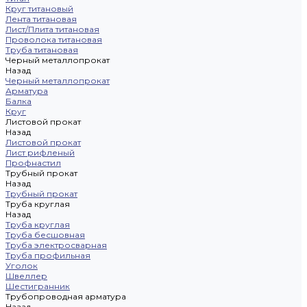
Круг титановый
Лента титановая
Лист/Плита титановая
Проволока титановая
Труба титановая
Черный металлопрокат
Назад
Черный металлопрокат
Арматура
Балка
Круг
Листовой прокат
Назад
Листовой прокат
Лист рифленый
Профнастил
Трубный прокат
Назад
Трубный прокат
Труба круглая
Назад
Труба круглая
Труба бесшовная
Труба электросварная
Труба профильная
Уголок
Швеллер
Шестигранник
Трубопроводная арматура
Назад