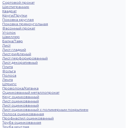
Сортовой прокат
Шестигранник
Квадрат
Круги/Прутки
Поковка круглая
Поковка прямоугольная
Фасонный прокат
Уголок
Швеллер
Балка/Тавр
Лист
Лист гладкий
Лист рифленый
Лист перфорированный
Лист декоративный
Плита
Фольга
Полоса
Лента
Штрипс
Проволока/Катанка
Оцинкованный металлопрокат
Круг оцинкованный
Лист оцинкованный
Лист оцинкованный
Лист оцинкованный с полимерным покрытием
Полоса оцинкованная
Профнастил оцинкованный
Труба оцинкованная
Труба круглая