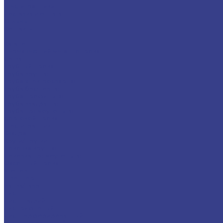
Шестигранники
Доставка и оплата
Отзывы
Контакты
...
Каталог
Нержавеющий металлопрокат
Сетка
Трубный прокат
Труба круглая
Труба электросварная
Труба бесшовная
Труба профильная
Труба квадратная
Труба прямоугольная
Сортовой прокат
Шестигранник
Квадрат
Круги/Прутки
Поковка круглая
Поковка прямоугольная
Фасонный прокат
Уголок
Швеллер
Балка/Тавр
Лист
Лист гладкий
Лист рифленый
Лист перфорированный
Лист декоративный