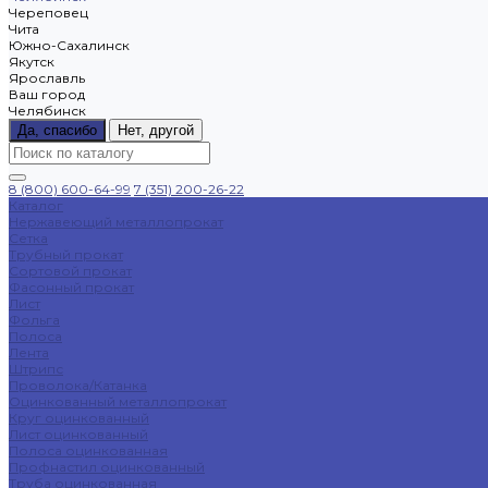
Череповец
Чита
Южно-Сахалинск
Якутск
Ярославль
Ваш город
Челябинск
Да, спасибо
Нет, другой
8 (800) 600-64-99
7 (351) 200-26-22
Каталог
Нержавеющий металлопрокат
Сетка
Трубный прокат
Сортовой прокат
Фасонный прокат
Лист
Фольга
Полоса
Лента
Штрипс
Проволока/Катанка
Оцинкованный металлопрокат
Круг оцинкованный
Лист оцинкованный
Полоса оцинкованная
Профнастил оцинкованный
Труба оцинкованная