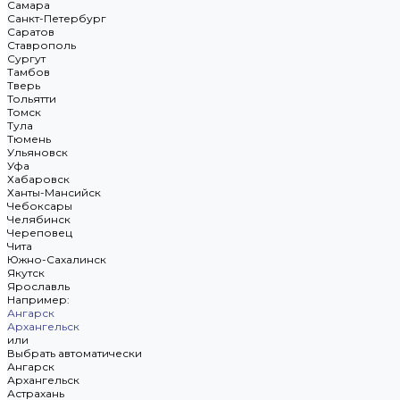
Самара
Санкт-Петербург
Саратов
Ставрополь
Сургут
Тамбов
Тверь
Тольятти
Томск
Тула
Тюмень
Ульяновск
Уфа
Хабаровск
Ханты-Мансийск
Чебоксары
Челябинск
Череповец
Чита
Южно-Сахалинск
Якутск
Ярославль
Например:
Ангарск
Архангельск
или
Выбрать автоматически
Ангарск
Архангельск
Астрахань