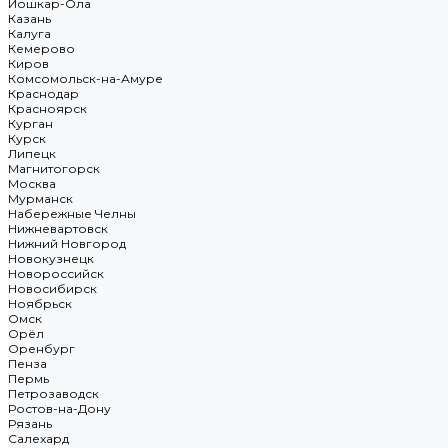
Йошкар-Ола
Казань
Калуга
Кемерово
Киров
Комсомольск-на-Амуре
Краснодар
Красноярск
Курган
Курск
Липецк
Магнитогорск
Москва
Мурманск
Набережные Челны
Нижневартовск
Нижний Новгород
Новокузнецк
Новороссийск
Новосибирск
Ноябрьск
Омск
Орёл
Оренбург
Пенза
Пермь
Петрозаводск
Ростов-на-Дону
Рязань
Салехард