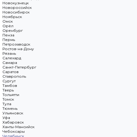
Новокузнецк
Новороссийск
Новосибирск
Ноябрьск
Омск
Орёл
Оренбург
Пенза
Пермь
Петрозаводск
Ростов-на-Дону
Рязань
Салехард
Самара
Санкт-Петербург
Саратов
Ставрополь
Сургут
Тамбов
Тверь
Тольятти
Томск
Тула
Тюмень
Ульяновск
Уфа
Хабаровск
Ханты-Мансийск
Чебоксары
Челябинск