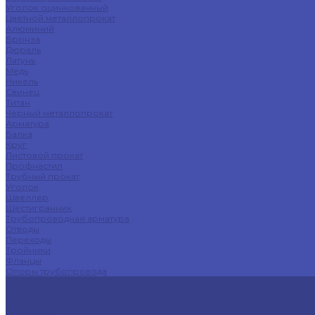
Уголок оцинкованный
Цветной металлопрокат
Алюминий
Бронза
Дюраль
Латунь
Медь
Никель
Свинец
Титан
Черный металлопрокат
Арматура
Балка
Круг
Листовой прокат
Профнастил
Трубный прокат
Уголок
Швеллер
Шестигранник
Трубопроводная арматура
Отводы
Переходы
Тройники
Фланцы
Опоры трубопровода
Спецпредложения
Листы нержавеющие
Труба профильная
Швеллеры