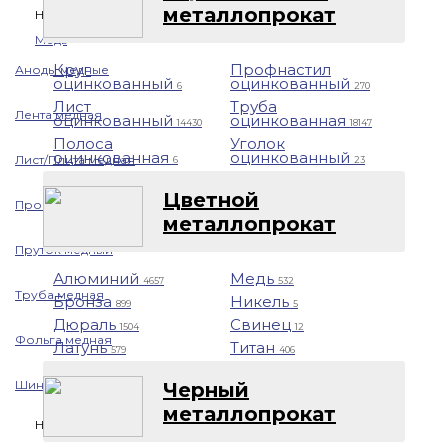
металлопрокат
Назад
Медь
Круг
Профнастил
Аноды медные
оцинкованный
оцинкованный
6
270
Лист
Труба
Лента медная
оцинкованный
оцинкованная
14430
18147
Полоса
Уголок
оцинкованная
оцинкованный
Лист/Плита медная
6
23
Цветной
Проволока медная
металлопрокат
Пруток медный
Алюминий
Медь
4657
532
Труба медная
Бронза
Никель
899
5
Дюраль
Свинец
1504
12
Фольга медная
Латунь
Титан
579
406
Шина медная
Черный
металлопрокат
Никель