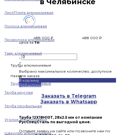
в Челябинске
Лист/Плита алюминиевая
Полоса алюминиевая
488 000 ₽
488 000 ₽
Проволока алюминиевая
цена за
тн
Тавр алюминиевый
-
+
Трубы алюминиевые
×
Выбрано максимальное количество, доступное
Назад
для заказа
В корзину
Трубы алюминиевые
Добавлено
Труба круглая
Заказать в Telegram
Заказать в Whatsapp
Труба профильная
Труба 12Х18Н10Т, 28х2.5 мм от компании
Уголок алюминиевый
РусСпецСталь по выгодной цене.
Оставьте заявку на сайте или позвоните нам по
Швеллер алюминиевый