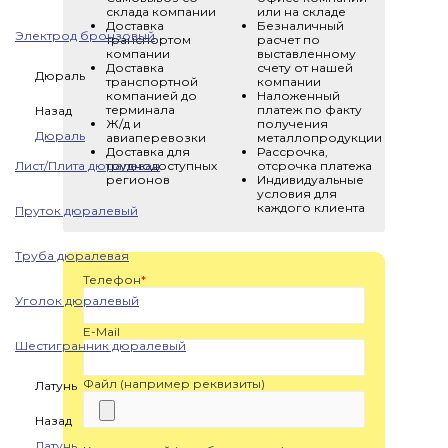
склада компании
или на складе
Доставка
Безналичный
Электрод бронзовый
транспортом
расчет по
компании
выставленному
Доставка
счету от нашей
Дюраль
транспортной
компании
компанией до
Наложенный
терминала
платеж по факту
Назад
Ж/д и
получения
Дюраль
авиаперевозки
металлопродукции
Доставка для
Рассрочка,
Лист/Плита дюралевая
труднодоступных
отсрочка платежа
регионов
Индивидуальные
условия для
каждого клиента
Пруток дюралевый
Труба дюралевая
Телефон
*
Уголок дюралевый
E-Mail
Шестигранник дюралевый
Файл (например реквизиты)
Латунь
Назад
Латунь