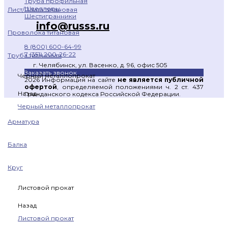
Труба профильная
Швеллеры
Лист/Плита титановая
Шестигранники
info@russs.ru
Проволока титановая
8 (800) 600-64-99
7 (351) 200-26-22
Труба титановая
г. Челябинск, ул. Васенко, д. 96, офис 505
Заказать звонок
Черный металлопрокат
2026 Информация на сайте
не является публичной
офертой
, определяемой положениями ч. 2 ст. 437
Назад
Гражданского кодекса Российской Федерации.
Черный металлопрокат
Арматура
Балка
Круг
Листовой прокат
Назад
Листовой прокат