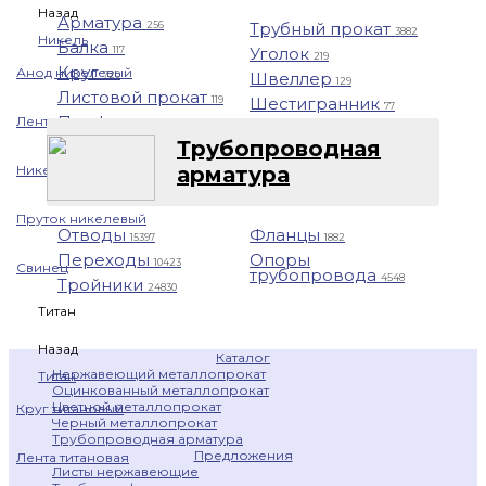
Назад
Арматура
Трубный прокат
256
3882
Никель
Балка
Уголок
117
219
Круг
Анод никелевый
Швеллер
720
129
Листовой прокат
Шестигранник
119
77
Профнастил
Лента никелевая
1401
Трубопроводная
Никелевая проволока
арматура
Пруток никелевый
Отводы
Фланцы
15397
1882
Переходы
Опоры
10423
Свинец
трубопровода
4548
Тройники
24830
Титан
Назад
Каталог
Нержавеющий металлопрокат
Титан
Оцинкованный металлопрокат
Цветной металлопрокат
Круг титановый
Черный металлопрокат
Трубопроводная арматура
Предложения
Лента титановая
Листы нержавеющие