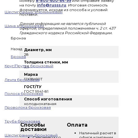
номеру
8-800-600-64-99
или отправьте заявку
на почту
info@russs.ru
. Итоговая стоимость
формируется, исходя из способа и условий
Шестигранник алюминиевый
поставки.
Данная информация не является публичной
Шина алюминиевая
офертой, определяемой положениями ч. 2 ст. 437
Гражданского кодекса Российской Федерации.
Бронза
Назад
Диаметр, мм
28
Бронза
Толщина стенки, мм
Круг/Пруток бронзовый
2,5
Марка
12Х18Н10Т
Лента бронзовая
ГОСТ/ТУ
ГОСТ 9941-81
Полоса бронзовая
Способ изготовления
холоднокатаная
Проволока бронзовая
Труба бронзовая
Способы
Оплата
доставки
Наличный расчет в
Шестигранник бронзовый
Самовывоз со
офисе компании