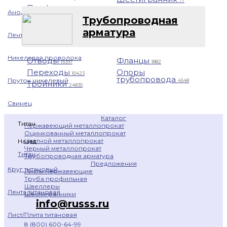
77
Профнастил
1401
Анод никелевый
Трубопроводная
арматура
Лента никелевая
Никелевая проволока
Отводы
Фланцы
15397
1882
Переходы
Опоры
10423
трубопровода
Пруток никелевый
4548
Тройники
24830
Свинец
Каталог
Титан
Нержавеющий металлопрокат
Оцинкованный металлопрокат
Цветной металлопрокат
Назад
Черный металлопрокат
Титан
Трубопроводная арматура
Предложения
Круг титановый
Листы нержавеющие
Труба профильная
Швеллеры
Лента титановая
Шестигранники
info@russs.ru
Лист/Плита титановая
8 (800) 600-64-99