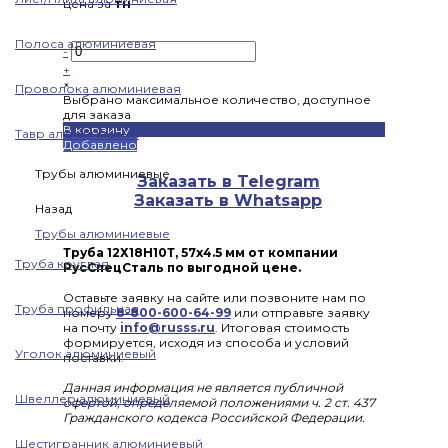
цена за
тн
Полоса алюминиевая
-
+
×
Проволока алюминиевая
Выбрано максимальное количество, доступное
для заказа
В корзину
Тавр алюминиевый
Добавлено
Трубы алюминиевые
Заказать в Telegram
Заказать в Whatsapp
Назад
Трубы алюминиевые
Труба 12Х18Н10Т, 57х4.5 мм от компании
Труба круглая
РусСпецСталь по выгодной цене.
Оставьте заявку на сайте или позвоните нам по
Труба профильная
номеру
8-800-600-64-99
или отправьте заявку
на почту
info@russs.ru
. Итоговая стоимость
формируется, исходя из способа и условий
Уголок алюминиевый
поставки.
Данная информация не является публичной
Швеллер алюминиевый
офертой, определяемой положениями ч. 2 ст. 437
Гражданского кодекса Российской Федерации.
Шестигранник алюминиевый