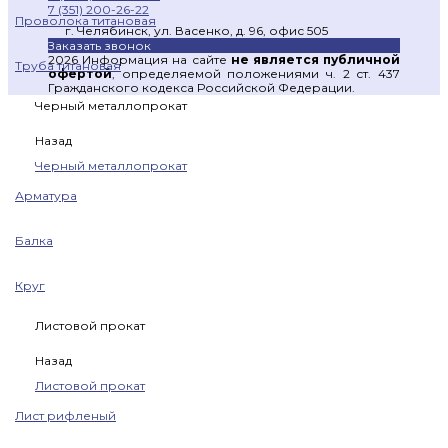
7 (351) 200-26-22
Проволока титановая
г. Челябинск, ул. Васенко, д. 96, офис 505
Заказать звонок
2026 Информация на сайте
не является публичной
Труба титановая
офертой
, определяемой положениями ч. 2 ст. 437
Гражданского кодекса Российской Федерации.
Черный металлопрокат
Назад
Черный металлопрокат
Арматура
Балка
Круг
Листовой прокат
Назад
Листовой прокат
Лист рифленый