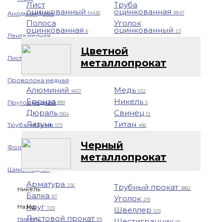
Лист
Труба
оцинкованный
оцинкованная
Аноды медные
14430
18147
Полоса
Уголок
оцинкованная
оцинкованный
6
23
Лента медная
Цветной
Лист/Плита медная
металлопрокат
Проволока медная
Алюминий
Медь
4657
532
Бронза
Никель
Пруток медный
899
5
Дюраль
Свинец
1504
12
Латунь
Титан
Труба медная
579
406
Черный
Фольга медная
металлопрокат
Шина медная
Арматура
Трубный прокат
256
3882
Никель
Балка
Уголок
117
219
Круг
Назад
Швеллер
720
129
Листовой прокат
Никель
Шестигранник
119