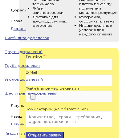
терминала
платеж по факту
Ж/д и
получения
Дюраль
авиаперевозки
металлопродукции
Доставка для
Рассрочка,
Назад
труднодоступных
отсрочка платежа
регионов
Индивидуальные
Дюраль
условия для
каждого клиента
Лист/Плита дюралевая
Пруток дюралевый
Телефон
*
Труба дюралевая
E-Mail
Уголок дюралевый
Файл (например реквизиты)
Шестигранник дюралевый
Латунь
Комментарий (не обязательно)
Назад
Латунь
Квадрат латунный
Отправить заявку