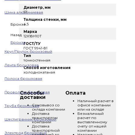
Диаметр, мм
57
Шина алюминиевая
Толщина стенки, мм
4,5
Бронза
Марка
Назад
12Х18Н10Т
Бронза
ГОСТ/ТУ
ГОСТ 9941-81
Круг/Пруток бронзовый
Тип
тонкостенная
Лента бронзовая
Способ изготовления
холоднокатаная
Полоса бронзовая
Проволока бронзовая
Способы
Оплата
доставки
Наличный расчет в
Самовывоз со
офисе компании
Труба бронзовая
склада компании
или на складе
Доставка
Безналичный
транспортом
расчет по
Шестигранник бронзовый
компании
выставленному
Доставка
счету от нашей
транспортной
компании
Электрод бронзовый
компанией до
Наложенный