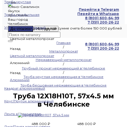
Труба круглая
Чита
Южно-Сахалинск
Перейти в Telegram
Якутск
Перейти в Whatsapp
Труба профильная
Ярославль
8 (800) 600-64-99
Ваш город
7 (351) 200-26-22
Челябинск
Уголок оцинкованный
Бесплатная доставка при сумме счета более 150 000 рублей
Да, спасибо
Нет, другой
Цветной металлопрокат
Главная
8 (800) 600-64-99
/
7 (351) 200-26-22
Назад
Металлопрокат
/
Цветной металлопрокат
Нержавеющий металлопрокат
Алюминий
/
Трубный прокат нержавеющий в Челябинске
/
Назад
Труба круглая нержавеющая в Челябинске
Алюминий
/
Труба бесшовная нержавеющая в Челябинске
Квадрат алюминиевый
Труба 12Х18Н10Т, 57х4.5 мм
Круг/Пруток алюминиевый
в Челябинске
Лента алюминиевая
488 000 ₽
488 000 ₽
Лист/Плита алюминиевая