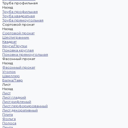
Труба профильная
Назад
Труба профильная
Труба квадратная
Труба прямоугольная
Сортовой прокат
Назад
Сортовой прокат
Шестигранник
Квадрат
Круги/Прутки
Поковка круглая
Поковка прямоугольная
Фасонный прокат
Назад
Фасонный прокат
Уголок
Швеллер
Балка/Тавр
Лист
Назад
Лист
Лист гладкий
Лист рифленый
Лист перфорированный
Лист декоративный
Плита
Фольга
Полоса
Лента