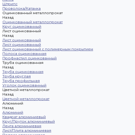
Штрипс
Проволока/Катанка
Оцинкованный металлопрокат
Назад
Оцинкованный металлопрокат
Круг оцинкованный
Лист оцинкованный
Назад
Лист оцинкованный
Лист оцинкованный
Лист оцинкованный с полимерным покрытием
Полоса оцинкованная
Профнастил оцинкованный
Труба оцинкованная
Назад
Труба оцинкованная
Труба круглая
Труба профильная
Уголок оцинкованный
Цветной металлопрокат
Назад
Цветной металлопрокат
Алюминий
Назад
Алюминий
Квадрат алюминиевый
Круг/Пруток алюминиевый
Лента алюминиевая
Лист/Плита алюминиевая
Полоса алюминиевая