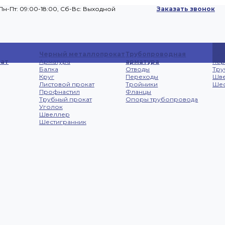
Пн-Пт: 09:00-18:00, Cб-Вс: Выходной
Заказать звонок
Сп
Черный металлопрокат
Трубопроводная
Лис
ат
Арматура
арматура
не
Балка
Отводы
Тру
Круг
Переходы
Шв
Листовой прокат
Тройники
Шес
Профнастил
Фланцы
Трубный прокат
Опоры трубопровода
Уголок
Швеллер
Шестигранник