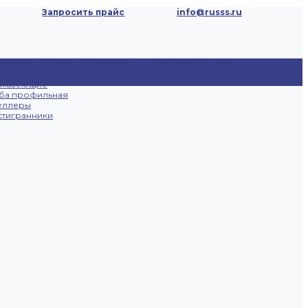
Запросить прайс
info@russs.ru
ецпредложения
Доставка и
Отзывы
Контакты
ты
оплата
ржавеющие
ба профильная
еллеры
тигранники