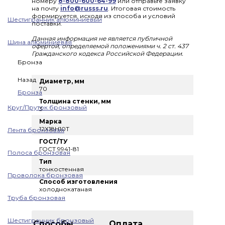
номеру
8-800-600-64-99
или отправьте заявку
на почту
info@russs.ru
. Итоговая стоимость
формируется, исходя из способа и условий
Шестигранник алюминиевый
поставки.
Данная информация не является публичной
Шина алюминиевая
офертой, определяемой положениями ч. 2 ст. 437
Гражданского кодекса Российской Федерации.
Бронза
Назад
Диаметр, мм
70
Бронза
Толщина стенки, мм
Круг/Пруток бронзовый
3
Марка
12Х18Н10Т
Лента бронзовая
ГОСТ/ТУ
ГОСТ 9941-81
Полоса бронзовая
Тип
тонкостенная
Проволока бронзовая
Способ изготовления
холоднокатаная
Труба бронзовая
Шестигранник бронзовый
Способы
Оплата