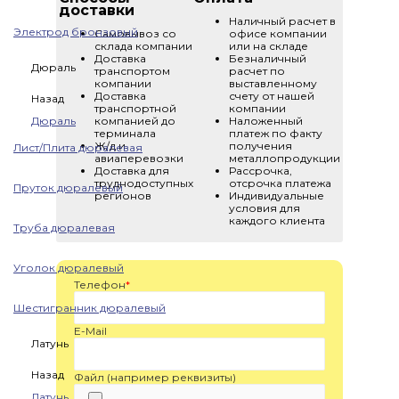
доставки
Наличный расчет в
Электрод бронзовый
Самовывоз со
офисе компании
склада компании
или на складе
Доставка
Безналичный
Дюраль
транспортом
расчет по
компании
выставленному
Доставка
счету от нашей
Назад
транспортной
компании
Дюраль
компанией до
Наложенный
терминала
платеж по факту
Ж/д и
получения
Лист/Плита дюралевая
авиаперевозки
металлопродукции
Доставка для
Рассрочка,
труднодоступных
отсрочка платежа
Пруток дюралевый
регионов
Индивидуальные
условия для
каждого клиента
Труба дюралевая
Уголок дюралевый
Телефон
*
Шестигранник дюралевый
E-Mail
Латунь
Назад
Файл (например реквизиты)
Латунь