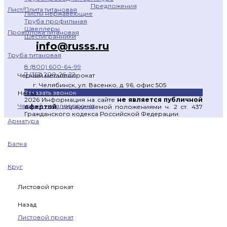
Предложения
Лист/Плита титановая
Листы нержавеющие
Труба профильная
Швеллеры
Проволока титановая
Шестигранники
info@russs.ru
Труба титановая
8 (800) 600-64-99
7 (351) 200-26-22
Черный металлопрокат
г. Челябинск, ул. Васенко, д. 96, офис 505
Заказать звонок
Назад
2026 Информация на сайте
не является публичной
Черный металлопрокат
офертой
, определяемой положениями ч. 2 ст. 437
Гражданского кодекса Российской Федерации.
Арматура
Балка
Круг
Листовой прокат
Назад
Листовой прокат