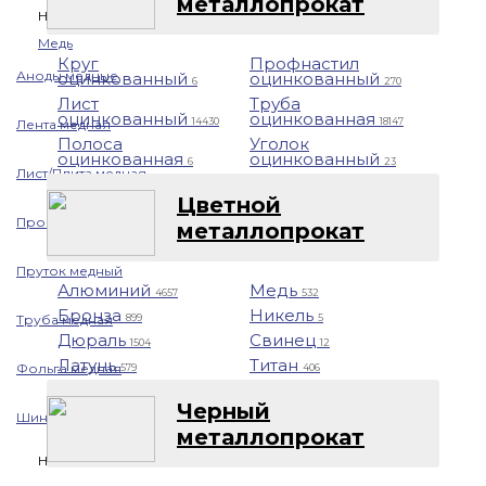
металлопрокат
Назад
Медь
Круг
Профнастил
Аноды медные
оцинкованный
оцинкованный
6
270
Лист
Труба
оцинкованный
оцинкованная
14430
18147
Лента медная
Полоса
Уголок
оцинкованная
оцинкованный
6
23
Лист/Плита медная
Цветной
Проволока медная
металлопрокат
Пруток медный
Алюминий
Медь
4657
532
Бронза
Никель
Труба медная
899
5
Дюраль
Свинец
1504
12
Латунь
Титан
Фольга медная
579
406
Черный
Шина медная
металлопрокат
Никель