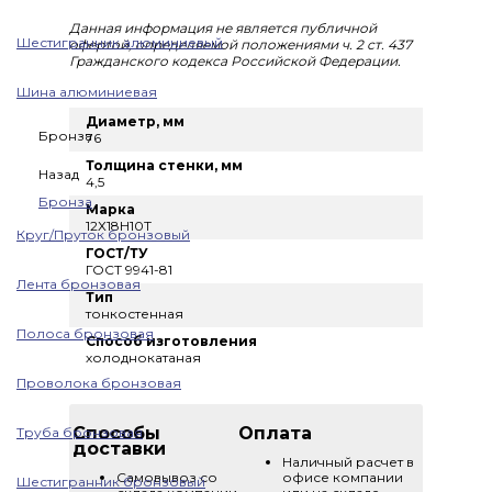
Данная информация не является публичной
Шестигранник алюминиевый
офертой, определяемой положениями ч. 2 ст. 437
Гражданского кодекса Российской Федерации.
Шина алюминиевая
Диаметр, мм
Бронза
76
Толщина стенки, мм
Назад
4,5
Бронза
Марка
12Х18Н10Т
Круг/Пруток бронзовый
ГОСТ/ТУ
ГОСТ 9941-81
Лента бронзовая
Тип
тонкостенная
Полоса бронзовая
Способ изготовления
холоднокатаная
Проволока бронзовая
Способы
Оплата
Труба бронзовая
доставки
Наличный расчет в
Самовывоз со
офисе компании
Шестигранник бронзовый