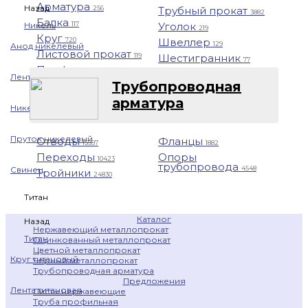
Арматура
Назад
Трубный прокат
256
3882
Балка
Уголок
Никель
117
219
Круг
Швеллер
720
129
Анод никелевый
Листовой прокат
Шестигранник
119
77
Профнастил
1401
Лента никелевая
Трубопроводная
арматура
Никелевая проволока
Пруток никелевый
Отводы
Фланцы
15397
1882
Переходы
Опоры
10423
трубопровода
4548
Свинец
Тройники
24830
Титан
Каталог
Назад
Нержавеющий металлопрокат
Титан
Оцинкованный металлопрокат
Цветной металлопрокат
Круг титановый
Черный металлопрокат
Трубопроводная арматура
Предложения
Лента титановая
Листы нержавеющие
Труба профильная