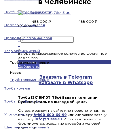
в Челябинске
Лист/Плита алюминиевая
488 000 ₽
488 000 ₽
Полоса алюминиевая
цена за
тн
Проволока алюминиевая
-
+
×
Тавр алюминиевый
Выбрано максимальное количество, доступное
для заказа
В корзину
Трубы алюминиевые
Добавлено
Назад
Заказать в Telegram
Трубы алюминиевые
Заказать в Whatsapp
Труба круглая
Труба 12Х18Н10Т, 76х4.5 мм от компании
Труба профильная
РусСпецСталь по выгодной цене.
Оставьте заявку на сайте или позвоните нам по
Уголок алюминиевый
номеру
8-800-600-64-99
или отправьте заявку
на почту
info@russs.ru
. Итоговая стоимость
формируется, исходя из способа и условий
Швеллер алюминиевый
поставки.