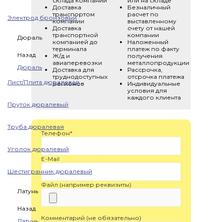
склада компании
или на складе
Доставка
Безналичный
транспортом
расчет по
Электрод бронзовый
компании
выставленному
Доставка
счету от нашей
транспортной
компании
Дюраль
компанией до
Наложенный
терминала
платеж по факту
Назад
Ж/д и
получения
авиаперевозки
металлопродукции
Дюраль
Доставка для
Рассрочка,
труднодоступных
отсрочка платежа
Лист/Плита дюралевая
регионов
Индивидуальные
условия для
каждого клиента
Пруток дюралевый
Труба дюралевая
Телефон
*
Уголок дюралевый
E-Mail
Шестигранник дюралевый
Файл (например реквизиты)
Латунь
Назад
Комментарий (не обязательно)
Латунь