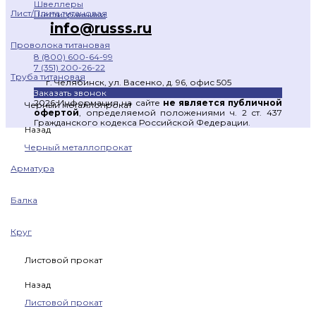
Швеллеры
Лист/Плита титановая
Шестигранники
info@russs.ru
Проволока титановая
8 (800) 600-64-99
7 (351) 200-26-22
Труба титановая
г. Челябинск, ул. Васенко, д. 96, офис 505
Заказать звонок
2026 Информация на сайте
не является публичной
Черный металлопрокат
офертой
, определяемой положениями ч. 2 ст. 437
Гражданского кодекса Российской Федерации.
Назад
Черный металлопрокат
Арматура
Балка
Круг
Листовой прокат
Назад
Листовой прокат