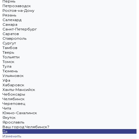
Пермь
Петрозаводск
Ростов-на-Дону
Рязань
Салехард
Самара
Санкт-Петербург
Саратов
Ставрополь
Сургут
Тамбов
Тверь
Тольятти
Томск
Тула
Тюмень
Ульяновск
Уфа
Хабаровск
Ханты-Мансийск
Чебоксары
Челябинск
Череповец
Чита
Южно-Сахалинск
Якутск
Ярославль
Ваш город Челябинск?
Да
Изменить