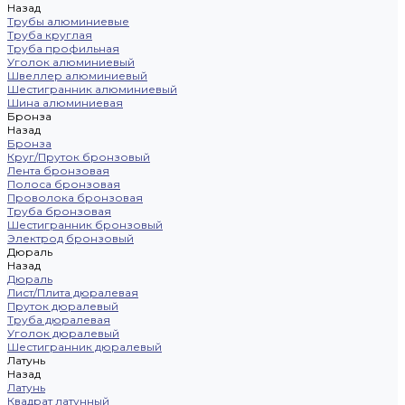
Назад
Трубы алюминиевые
Труба круглая
Труба профильная
Уголок алюминиевый
Швеллер алюминиевый
Шестигранник алюминиевый
Шина алюминиевая
Бронза
Назад
Бронза
Круг/Пруток бронзовый
Лента бронзовая
Полоса бронзовая
Проволока бронзовая
Труба бронзовая
Шестигранник бронзовый
Электрод бронзовый
Дюраль
Назад
Дюраль
Лист/Плита дюралевая
Пруток дюралевый
Труба дюралевая
Уголок дюралевый
Шестигранник дюралевый
Латунь
Назад
Латунь
Квадрат латунный