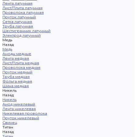
Лента латунная
Лист/Плита латунная
Проволока латунная
Пруток латунный
Сетка латунная
Труба латунная
Шестигранник латунный
Электрод латунный
Медь
Назад
Медь
Аноды медные
Лента медная
Лист/Плита медная
Проволока медная
Пруток медный
Труба медная
Фольга медная
Шина медная
Никель
Назад
Никель
Анод никелевый
Лента никелевая
Никелевая проволока
Пруток никелевый
Свинец
Титан
Назад
Титан