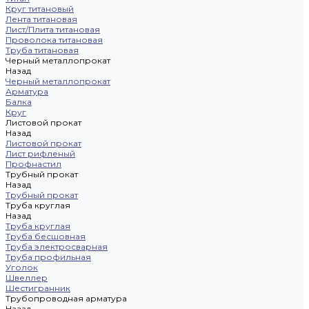
Круг титановый
Лента титановая
Лист/Плита титановая
Проволока титановая
Труба титановая
Черный металлопрокат
Назад
Черный металлопрокат
Арматура
Балка
Круг
Листовой прокат
Назад
Листовой прокат
Лист рифленый
Профнастил
Трубный прокат
Назад
Трубный прокат
Труба круглая
Назад
Труба круглая
Труба бесшовная
Труба электросварная
Труба профильная
Уголок
Швеллер
Шестигранник
Трубопроводная арматура
Назад