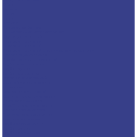
Плита
Фольга
Полоса
Лента
Штрипс
Проволока/Катанка
Оцинкованный металлопрокат
Круг оцинкованный
Лист оцинкованный
Лист оцинкованный
Лист оцинкованный с полимерным покрытием
Полоса оцинкованная
Профнастил оцинкованный
Труба оцинкованная
Труба круглая
Труба профильная
Уголок оцинкованный
Цветной металлопрокат
Алюминий
Квадрат алюминиевый
Круг/Пруток алюминиевый
Лента алюминиевая
Лист/Плита алюминиевая
Полоса алюминиевая
Проволока алюминиевая
Тавр алюминиевый
Трубы алюминиевые
Труба круглая
Труба профильная