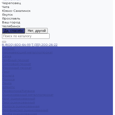
Череповец
Чита
Южно-Сахалинск
Якутск
Ярославль
Ваш город
Челябинск
Да, спасибо
Нет, другой
8 (800) 600-64-99
7 (351) 200-26-22
Каталог
Нержавеющий металлопрокат
Сетка
Трубный прокат
Сортовой прокат
Фасонный прокат
Лист
Фольга
Полоса
Лента
Штрипс
Проволока/Катанка
Оцинкованный металлопрокат
Круг оцинкованный
Лист оцинкованный
Полоса оцинкованная
Профнастил оцинкованный
Труба оцинкованная