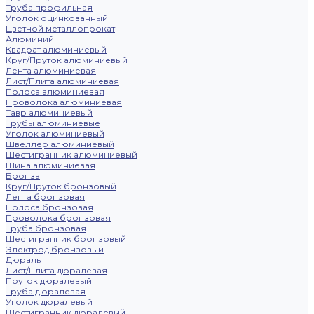
Труба профильная
Уголок оцинкованный
Цветной металлопрокат
Алюминий
Квадрат алюминиевый
Круг/Пруток алюминиевый
Лента алюминиевая
Лист/Плита алюминиевая
Полоса алюминиевая
Проволока алюминиевая
Тавр алюминиевый
Трубы алюминиевые
Уголок алюминиевый
Швеллер алюминиевый
Шестигранник алюминиевый
Шина алюминиевая
Бронза
Круг/Пруток бронзовый
Лента бронзовая
Полоса бронзовая
Проволока бронзовая
Труба бронзовая
Шестигранник бронзовый
Электрод бронзовый
Дюраль
Лист/Плита дюралевая
Пруток дюралевый
Труба дюралевая
Уголок дюралевый
Шестигранник дюралевый