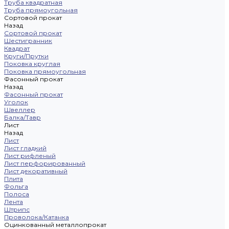
Труба квадратная
Труба прямоугольная
Сортовой прокат
Назад
Сортовой прокат
Шестигранник
Квадрат
Круги/Прутки
Поковка круглая
Поковка прямоугольная
Фасонный прокат
Назад
Фасонный прокат
Уголок
Швеллер
Балка/Тавр
Лист
Назад
Лист
Лист гладкий
Лист рифленый
Лист перфорированный
Лист декоративный
Плита
Фольга
Полоса
Лента
Штрипс
Проволока/Катанка
Оцинкованный металлопрокат