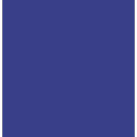
Лента медная
Лист/Плита медная
Проволока медная
Пруток медный
Труба медная
Фольга медная
Шина медная
Никель
Анод никелевый
Лента никелевая
Никелевая проволока
Пруток никелевый
Свинец
Титан
Круг титановый
Лента титановая
Лист/Плита титановая
Проволока титановая
Труба титановая
Черный металлопрокат
Арматура
Балка
Круг
Листовой прокат
Лист рифленый
Профнастил
Трубный прокат
Труба круглая
Труба бесшовная
Труба электросварная