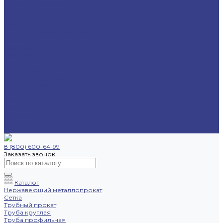
Труба профильная
Уголок
Швеллер
Шестигранник
Трубопроводная арматура
Отводы
Переходы
Тройники
Фланцы
Опоры трубопровода
Спецпредложения
Листы нержавеющие
Труба профильная
Швеллеры
Шестигранники
Доставка и оплата
Отзывы
Контакты
8 (800) 600-64-99
Заказать звонок
Каталог
Нержавеющий металлопрокат
Сетка
Трубный прокат
Труба круглая
Труба профильная