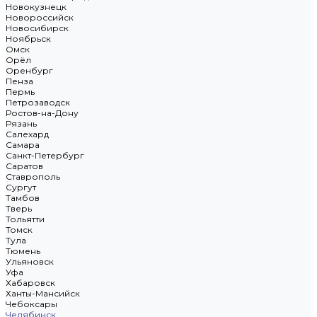
Новокузнецк
Новороссийск
Новосибирск
Ноябрьск
Омск
Орёл
Оренбург
Пенза
Пермь
Петрозаводск
Ростов-на-Дону
Рязань
Салехард
Самара
Санкт-Петербург
Саратов
Ставрополь
Сургут
Тамбов
Тверь
Тольятти
Томск
Тула
Тюмень
Ульяновск
Уфа
Хабаровск
Ханты-Мансийск
Чебоксары
Челябинск