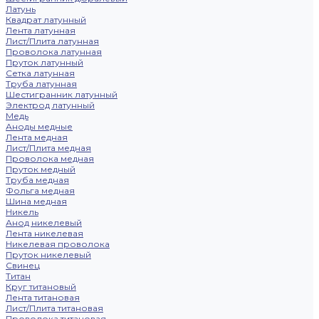
Латунь
Квадрат латунный
Лента латунная
Лист/Плита латунная
Проволока латунная
Пруток латунный
Сетка латунная
Труба латунная
Шестигранник латунный
Электрод латунный
Медь
Аноды медные
Лента медная
Лист/Плита медная
Проволока медная
Пруток медный
Труба медная
Фольга медная
Шина медная
Никель
Анод никелевый
Лента никелевая
Никелевая проволока
Пруток никелевый
Свинец
Титан
Круг титановый
Лента титановая
Лист/Плита титановая
Проволока титановая