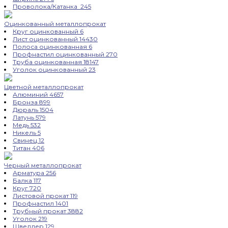
Проволока/Катанка
245
Оцинкованный металлопрокат
Круг оцинкованный
6
Лист оцинкованный
14430
Полоса оцинкованная
6
Профнастил оцинкованный
270
Труба оцинкованная
18147
Уголок оцинкованный
23
Цветной металлопрокат
Алюминий
4657
Бронза
899
Дюраль
1504
Латунь
579
Медь
532
Никель
5
Свинец
12
Титан
406
Черный металлопрокат
Арматура
256
Балка
117
Круг
720
Листовой прокат
119
Профнастил
1401
Трубный прокат
3882
Уголок
219
Швеллер
129