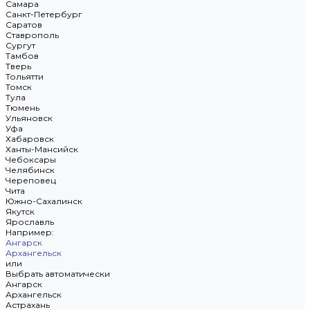
Самара
Санкт-Петербург
Саратов
Ставрополь
Сургут
Тамбов
Тверь
Тольятти
Томск
Тула
Тюмень
Ульяновск
Уфа
Хабаровск
Ханты-Мансийск
Чебоксары
Челябинск
Череповец
Чита
Южно-Сахалинск
Якутск
Ярославль
Например:
Ангарск
Архангельск
или
Выбрать автоматически
Ангарск
Архангельск
Астрахань