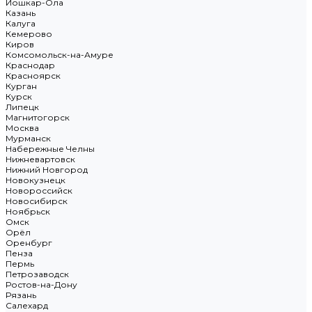
Йошкар-Ола
Казань
Калуга
Кемерово
Киров
Комсомольск-на-Амуре
Краснодар
Красноярск
Курган
Курск
Липецк
Магнитогорск
Москва
Мурманск
Набережные Челны
Нижневартовск
Нижний Новгород
Новокузнецк
Новороссийск
Новосибирск
Ноябрьск
Омск
Орёл
Оренбург
Пенза
Пермь
Петрозаводск
Ростов-на-Дону
Рязань
Салехард