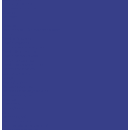
Шестигранники
Доставка и оплата
Отзывы
Контакты
...
Каталог
Нержавеющий металлопрокат
Сетка
Трубный прокат
Труба круглая
Труба электросварная
Труба бесшовная
Труба профильная
Труба квадратная
Труба прямоугольная
Сортовой прокат
Шестигранник
Квадрат
Круги/Прутки
Поковка круглая
Поковка прямоугольная
Фасонный прокат
Уголок
Швеллер
Балка/Тавр
Лист
Лист гладкий
Лист рифленый
Лист перфорированный
Лист декоративный