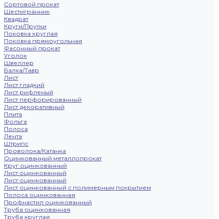
Сортовой прокат
Шестигранник
Квадрат
Круги/Прутки
Поковка круглая
Поковка прямоугольная
Фасонный прокат
Уголок
Швеллер
Балка/Тавр
Лист
Лист гладкий
Лист рифленый
Лист перфорированный
Лист декоративный
Плита
Фольга
Полоса
Лента
Штрипс
Проволока/Катанка
Оцинкованный металлопрокат
Круг оцинкованный
Лист оцинкованный
Лист оцинкованный
Лист оцинкованный с полимерным покрытием
Полоса оцинкованная
Профнастил оцинкованный
Труба оцинкованная
Труба круглая