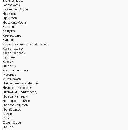
Волгоград
Воронеж
Екатеринбург
Ижевск
Иркутск
Йошкар-Ола
Казань
Калуга
Кемерово
Киров
Комсомольск-на-Амуре
Краснодар
Красноярск
Курган
Курск
Липецк
Магнитогорск
Москва
Мурманск
Набережные Челны
Нижневартовск
Нижний Новгород
Новокузнецк
Новороссийск
Новосибирск
Ноябрьск
Омск
Орёл
Оренбург
Пенза