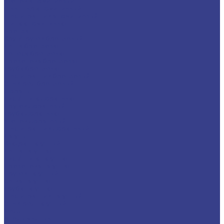
Уголок алюминиевый
Швеллер алюминиевый
Шестигранник алюминиевый
Шина алюминиевая
Бронза
Круг/Пруток бронзовый
Лента бронзовая
Полоса бронзовая
Проволока бронзовая
Труба бронзовая
Шестигранник бронзовый
Электрод бронзовый
Дюраль
Лист/Плита дюралевая
Пруток дюралевый
Труба дюралевая
Уголок дюралевый
Шестигранник дюралевый
Латунь
Квадрат латунный
Лента латунная
Лист/Плита латунная
Проволока латунная
Пруток латунный
Сетка латунная
Труба латунная
Шестигранник латунный
Электрод латунный
Медь
Аноды медные