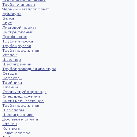
Труба титановая
Черный металлопрокат
Арматура
Балка
Круг
Листовой прокат
Лист рифленый
Профнастил
Трубный прокат
Труба круглая
Труба профильная
Уголок
Швеллер
Шестигранник
Трубопроводная арматура
Отводы
Переходы
Тройники
Фланцы
Опоры трубопровода
Спецпредложения
Листы нержавеющие
Труба профильная
Швеллеры
Шестигранники
Доставка и оплата
Отзывы
Контакты
Задать вопрос