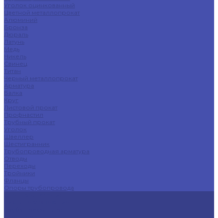
Уголок оцинкованный
Цветной металлопрокат
Алюминий
Бронза
Дюраль
Латунь
Медь
Никель
Свинец
Титан
Черный металлопрокат
Арматура
Балка
Круг
Листовой прокат
Профнастил
Трубный прокат
Уголок
Швеллер
Шестигранник
Трубопроводная арматура
Отводы
Переходы
Тройники
Фланцы
Опоры трубопровода
Спецпредложения
Листы нержавеющие
Труба профильная
Швеллеры