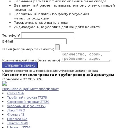
Наличный расчет в офисе компании или на складе
Безналичный расчет по выставленному счету от нашей
компании
Наложенный платеж по факту получения
металлопродукции
Рассрочка, отсрочка платежа
Индивидуальные условия для каждого клиента
Телефон
*
E-Mail
Файл (например реквизиты)
Комментарий (не обязательно)
Отправить заявку
С вами свяжется наш менеджер для уточнения деталей заказа
Каталог металлопроката и трубопроводной арматуры
Обновлен 07.08.2026
Нержавеющий металлопрокат
Сетка
914
Трубный прокат
17279
Сортовой прокат
21739
Фасонный прокат
155
Лист
11470
Фольга
13
Полоса
143
Лента
53647
Штрипс
2776