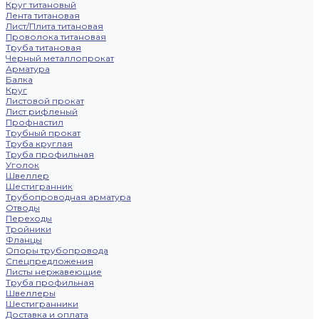
Круг титановый
Лента титановая
Лист/Плита титановая
Проволока титановая
Труба титановая
Черный металлопрокат
Арматура
Балка
Круг
Листовой прокат
Лист рифленый
Профнастил
Трубный прокат
Труба круглая
Труба профильная
Уголок
Швеллер
Шестигранник
Трубопроводная арматура
Отводы
Переходы
Тройники
Фланцы
Опоры трубопровода
Спецпредложения
Листы нержавеющие
Труба профильная
Швеллеры
Шестигранники
Доставка и оплата