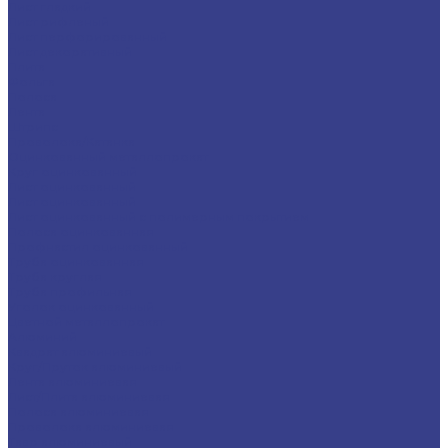
Лист гладкий
Лист рифленый
Лист перфорированный
Лист декоративный
Плита
Фольга
Полоса
Лента
Штрипс
Проволока/Катанка
Оцинкованный металлопрокат
Круг оцинкованный
Лист оцинкованный
Лист оцинкованный
Лист оцинкованный с полимерным покрытием
Полоса оцинкованная
Профнастил оцинкованный
Труба оцинкованная
Труба круглая
Труба профильная
Уголок оцинкованный
Цветной металлопрокат
Алюминий
Квадрат алюминиевый
Круг/Пруток алюминиевый
Лента алюминиевая
Лист/Плита алюминиевая
Полоса алюминиевая
Проволока алюминиевая
Тавр алюминиевый