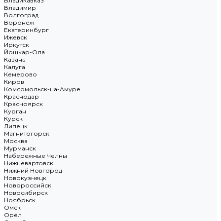
Владикавказ
Владимир
Волгоград
Воронеж
Екатеринбург
Ижевск
Иркутск
Йошкар-Ола
Казань
Калуга
Кемерово
Киров
Комсомольск-на-Амуре
Краснодар
Красноярск
Курган
Курск
Липецк
Магнитогорск
Москва
Мурманск
Набережные Челны
Нижневартовск
Нижний Новгород
Новокузнецк
Новороссийск
Новосибирск
Ноябрьск
Омск
Орёл