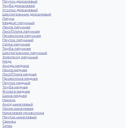
Пруток дюралевый
Труба дюралевая
Уголок дюралевый
Шестигранник дюралевый
Латунь
Квадрат латунный
Лента латунная
Лист/Плита латунная
Проволока латунная
Пруток латунный
Сетка латунная
Труба латунная
Шестигранник латунный
Электрод латунный
Медь
Аноды медные
Лента медная
Лист/Плита медная
Проволока медная
Пруток медный
Труба медная
Фольга медная
Шина медная
Никель
Анод никелевый
Лента никелевая
Никелевая проволока
Пруток никелевый
Свинец
Титан