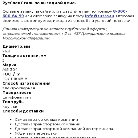
РусСпецСталь по выгодной цене.
Оставьте заявку на сайте или позвоните нам по номеру
8-800-
600-64-99
или отправьте заявку на почту
info@russs.ru
. Итоговая
стоимость формируется, исходя из способа и условий поставки.
Данная информация не является публичной офертой,
определяемой положениями ч. 2 ст. 437 Гражданского кодекса
Российской Федерации.
Диаметр, мм
26,9
Толщина стенки, мм
3
Марка
AISI 304
ГОСТ/ТУ
ГОСТ 11068-81
Способ изготовления
электросварная
Поверхность
шлифованная
Тип трубы
круглая
Способы доставки
Самовывоз со склада компании
Доставка транспортом компании
Доставка транспортной компанией до терминала
Ж/д и авиаперевозки
Доставка для труднодоступных регионов