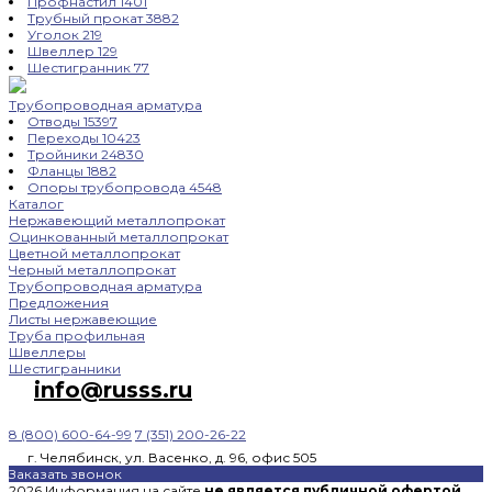
Профнастил
1401
Трубный прокат
3882
Уголок
219
Швеллер
129
Шестигранник
77
Трубопроводная арматура
Отводы
15397
Переходы
10423
Тройники
24830
Фланцы
1882
Опоры трубопровода
4548
Каталог
Нержавеющий металлопрокат
Оцинкованный металлопрокат
Цветной металлопрокат
Черный металлопрокат
Трубопроводная арматура
Предложения
Листы нержавеющие
Труба профильная
Швеллеры
Шестигранники
info@russs.ru
8 (800) 600-64-99
7 (351) 200-26-22
г. Челябинск, ул. Васенко, д. 96, офис 505
Заказать звонок
2026 Информация на сайте
не является публичной офертой
,