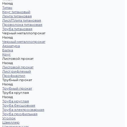
Назад
Титан
Круг титановый
Лента титановая
Лист/Плита титановая
Проволока титановая
Труба титановая
Черный металлопрокат
Назад
Черный металлопрокат
Арматура
Балка
Круг
Листовой прокат
Назад
Листовой прокат
Лист рифленый
Профнастил
Трубный прокат
Назад
Трубный прокат
Труба круглая
Назад
Труба круглая
Труба бесшовная
Труба электросварная
Труба профильная
Уголок
Швеллер
Шестигранник