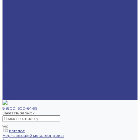
Труба круглая
Труба бесшовная
Труба электросварная
Труба профильная
Уголок
Швеллер
Шестигранник
Трубопроводная арматура
Отводы
Переходы
Тройники
Фланцы
Опоры трубопровода
Спецпредложения
Листы нержавеющие
Труба профильная
Швеллеры
Шестигранники
Доставка и оплата
Отзывы
Контакты
8 (800) 600-64-99
Заказать звонок
Каталог
Нержавеющий металлопрокат