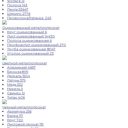
Фольга
13
Полоса
143
Лента
53647
Штрипс
2776
Проволока/Катанка
245
Оцинкованный металлопрокат
Круг оцинкованный
6
Лист оцинкованный
14430
Полоса оцинкованная
6
Профнастил оцинкованный
270
Труба оцинкованная
18147
Уголок оцинкованный
23
Цветной металлопрокат
Алюминий
4657
Бронза
899
Дюраль
1504
Латунь
579
Медь
532
Никель
5
Свинец
12
Титан
406
Черный металлопрокат
Арматура
256
Балка
117
Круг
720
Листовой прокат
119