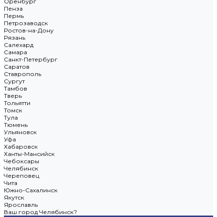
Оренбург
Пенза
Пермь
Петрозаводск
Ростов-на-Дону
Рязань
Салехард
Самара
Санкт-Петербург
Саратов
Ставрополь
Сургут
Тамбов
Тверь
Тольятти
Томск
Тула
Тюмень
Ульяновск
Уфа
Хабаровск
Ханты-Мансийск
Чебоксары
Челябинск
Череповец
Чита
Южно-Сахалинск
Якутск
Ярославль
Ваш город Челябинск?