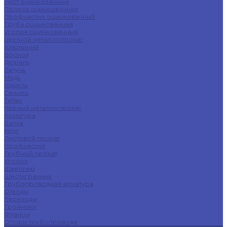
Лист оцинкованный
Полоса оцинкованная
Профнастил оцинкованный
Труба оцинкованная
Уголок оцинкованный
Цветной металлопрокат
Алюминий
Бронза
Дюраль
Латунь
Медь
Никель
Свинец
Титан
Черный металлопрокат
Арматура
Балка
Круг
Листовой прокат
Профнастил
Трубный прокат
Уголок
Швеллер
Шестигранник
Трубопроводная арматура
Отводы
Переходы
Тройники
Фланцы
Опоры трубопровода