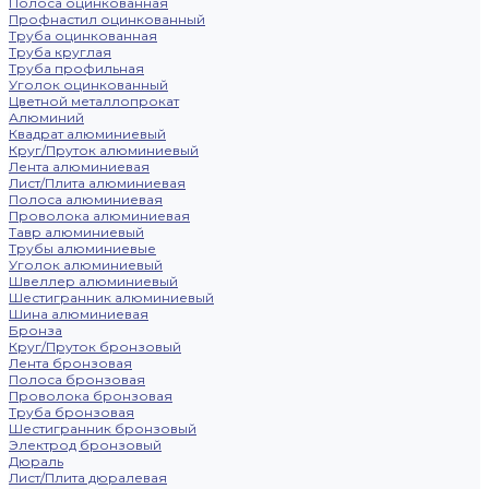
Полоса оцинкованная
Профнастил оцинкованный
Труба оцинкованная
Труба круглая
Труба профильная
Уголок оцинкованный
Цветной металлопрокат
Алюминий
Квадрат алюминиевый
Круг/Пруток алюминиевый
Лента алюминиевая
Лист/Плита алюминиевая
Полоса алюминиевая
Проволока алюминиевая
Тавр алюминиевый
Трубы алюминиевые
Уголок алюминиевый
Швеллер алюминиевый
Шестигранник алюминиевый
Шина алюминиевая
Бронза
Круг/Пруток бронзовый
Лента бронзовая
Полоса бронзовая
Проволока бронзовая
Труба бронзовая
Шестигранник бронзовый
Электрод бронзовый
Дюраль
Лист/Плита дюралевая