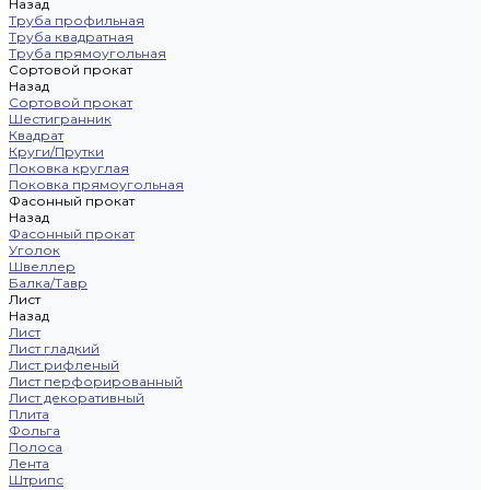
Назад
Труба профильная
Труба квадратная
Труба прямоугольная
Сортовой прокат
Назад
Сортовой прокат
Шестигранник
Квадрат
Круги/Прутки
Поковка круглая
Поковка прямоугольная
Фасонный прокат
Назад
Фасонный прокат
Уголок
Швеллер
Балка/Тавр
Лист
Назад
Лист
Лист гладкий
Лист рифленый
Лист перфорированный
Лист декоративный
Плита
Фольга
Полоса
Лента
Штрипс