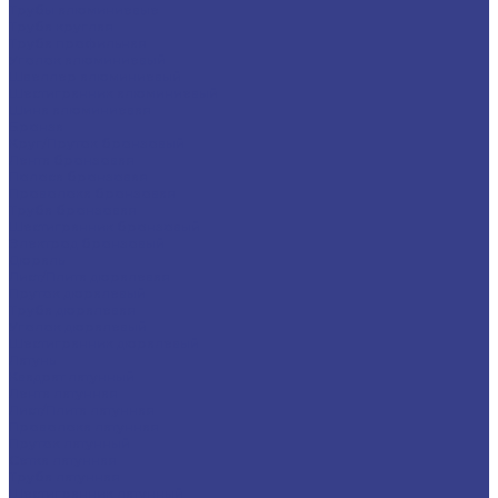
Трубы алюминиевые
Труба круглая
Труба профильная
Уголок алюминиевый
Швеллер алюминиевый
Шестигранник алюминиевый
Шина алюминиевая
Бронза
Круг/Пруток бронзовый
Лента бронзовая
Полоса бронзовая
Проволока бронзовая
Труба бронзовая
Шестигранник бронзовый
Электрод бронзовый
Дюраль
Лист/Плита дюралевая
Пруток дюралевый
Труба дюралевая
Уголок дюралевый
Шестигранник дюралевый
Латунь
Квадрат латунный
Лента латунная
Лист/Плита латунная
Проволока латунная
Пруток латунный
Сетка латунная
Труба латунная
Шестигранник латунный