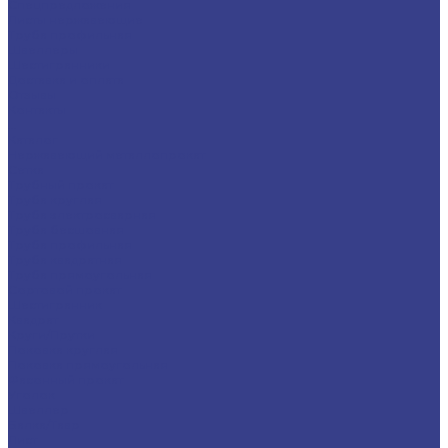
Спецпредложения
Листы нержавеющие
Труба профильная
Швеллеры
Шестигранники
Доставка и оплата
Отзывы
Контакты
...
Каталог
Нержавеющий металлопрокат
Сетка
Трубный прокат
Труба круглая
Труба электросварная
Труба бесшовная
Труба профильная
Труба квадратная
Труба прямоугольная
Сортовой прокат
Шестигранник
Квадрат
Круги/Прутки
Поковка круглая
Поковка прямоугольная
Фасонный прокат
Уголок
Швеллер
Балка/Тавр
Лист