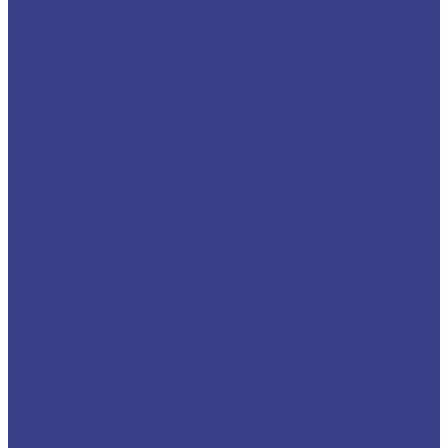
Электрод латунный
Медь
Аноды медные
Лента медная
Лист/Плита медная
Проволока медная
Пруток медный
Труба медная
Фольга медная
Шина медная
Никель
Анод никелевый
Лента никелевая
Никелевая проволока
Пруток никелевый
Свинец
Титан
Круг титановый
Лента титановая
Лист/Плита титановая
Проволока титановая
Труба титановая
Черный металлопрокат
Арматура
Балка
Круг
Листовой прокат
Лист рифленый
Профнастил
Трубный прокат