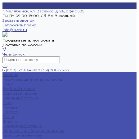
г. Челябинск, ул. Васенко, д. 96, офис 505
Пн-Пт: 09:00-18:00, Cб-Вс: Выходной
Заказать звонок
Запросить прайс
info@russs.ru
Продажа металлопроката
Доставка по России
Челябинск
8 (800) 600-64-99
7 (351) 200-26-22
Каталог
Нержавеющий металлопрокат
Сетка
Трубный прокат
Сортовой прокат
Фасонный прокат
Лист
Фольга
Полоса
Лента
Штрипс
Проволока/Катанка
Оцинкованный металлопрокат
Круг оцинкованный