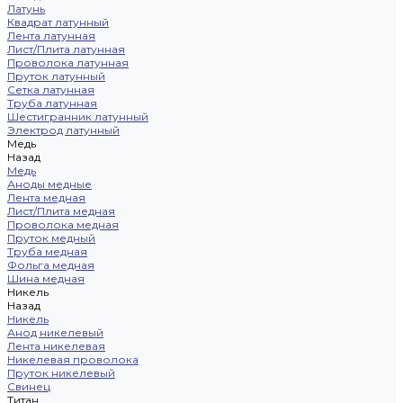
Латунь
Квадрат латунный
Лента латунная
Лист/Плита латунная
Проволока латунная
Пруток латунный
Сетка латунная
Труба латунная
Шестигранник латунный
Электрод латунный
Медь
Назад
Медь
Аноды медные
Лента медная
Лист/Плита медная
Проволока медная
Пруток медный
Труба медная
Фольга медная
Шина медная
Никель
Назад
Никель
Анод никелевый
Лента никелевая
Никелевая проволока
Пруток никелевый
Свинец
Титан