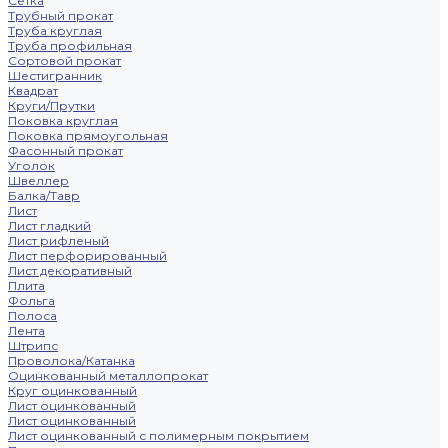
Сетка
Трубный прокат
Труба круглая
Труба профильная
Сортовой прокат
Шестигранник
Квадрат
Круги/Прутки
Поковка круглая
Поковка прямоугольная
Фасонный прокат
Уголок
Швеллер
Балка/Тавр
Лист
Лист гладкий
Лист рифленый
Лист перфорированный
Лист декоративный
Плита
Фольга
Полоса
Лента
Штрипс
Проволока/Катанка
Оцинкованный металлопрокат
Круг оцинкованный
Лист оцинкованный
Лист оцинкованный
Лист оцинкованный с полимерным покрытием