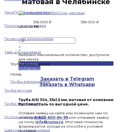
матовая в Челябинске
Лист/Плита алюминиевая
356 000 ₽
356 000 ₽
Полоса алюминиевая
цена за
тн
Проволока алюминиевая
-
+
×
Тавр алюминиевый
Выбрано максимальное количество, доступное
для заказа
В корзину
Трубы алюминиевые
Добавлено
Назад
Заказать в Telegram
Трубы алюминиевые
Заказать в Whatsapp
Труба круглая
Труба AISI 304, 35х1.5 мм, матовая от компании
Труба профильная
РусСпецСталь по выгодной цене.
Оставьте заявку на сайте или позвоните нам по
Уголок алюминиевый
номеру
8-800-600-64-99
или отправьте заявку
на почту
info@russs.ru
. Итоговая стоимость
формируется, исходя из способа и условий
Швеллер алюминиевый
поставки.