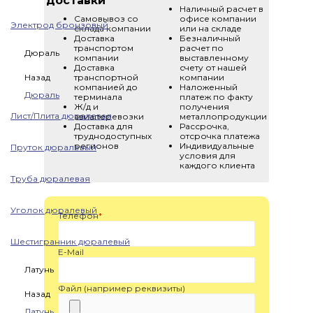
доставки
Наличный расчет в
Самовывоз со
офисе компании
Электрод бронзовый
склада компании
или на складе
Доставка
Безналичный
транспортом
расчет по
Дюраль
компании
выставленному
Доставка
счету от нашей
Назад
транспортной
компании
компанией до
Наложенный
Дюраль
терминала
платеж по факту
Ж/д и
получения
Лист/Плита дюралевая
авиаперевозки
металлопродукции
Доставка для
Рассрочка,
труднодоступных
отсрочка платежа
регионов
Индивидуальные
Пруток дюралевый
условия для
каждого клиента
Труба дюралевая
Уголок дюралевый
Телефон
*
Шестигранник дюралевый
E-Mail
Латунь
Файл (например реквизиты)
Назад
Латунь