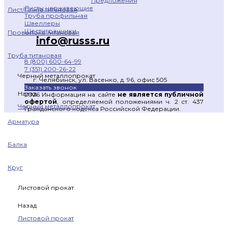
Предложения
Листы нержавеющие
Лист/Плита титановая
Труба профильная
Швеллеры
Шестигранники
Проволока титановая
info@russs.ru
Труба титановая
8 (800) 600-64-99
7 (351) 200-26-22
Черный металлопрокат
г. Челябинск, ул. Васенко, д. 96, офис 505
Заказать звонок
Назад
2026 Информация на сайте
не является публичной
офертой
, определяемой положениями ч. 2 ст. 437
Черный металлопрокат
Гражданского кодекса Российской Федерации.
Арматура
Балка
Круг
Листовой прокат
Назад
Листовой прокат