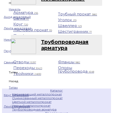
Назад
Никель
Арматура
Трубный прокат
256
3882
Анод никелевый
Балка
Уголок
117
219
Круг
Швеллер
720
129
Лента никелевая
Листовой прокат
Шестигранник
119
77
Профнастил
1401
Никелевая проволока
Трубопроводная
арматура
Пруток никелевый
Отводы
Фланцы
Свинец
15397
1882
Переходы
Опоры
10423
трубопровода
4548
Титан
Тройники
24830
Назад
Титан
Каталог
Нержавеющий металлопрокат
Круг титановый
Оцинкованный металлопрокат
Цветной металлопрокат
Черный металлопрокат
Лента титановая
Трубопроводная арматура