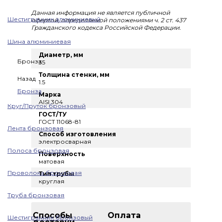
Данная информация не является публичной
Шестигранник алюминиевый
офертой, определяемой положениями ч. 2 ст. 437
Гражданского кодекса Российской Федерации.
Шина алюминиевая
Диаметр, мм
Бронза
35
Толщина стенки, мм
Назад
1.5
Бронза
Марка
AISI 304
Круг/Пруток бронзовый
ГОСТ/ТУ
ГОСТ 11068-81
Лента бронзовая
Способ изготовления
электросварная
Полоса бронзовая
Поверхность
матовая
Проволока бронзовая
Тип трубы
круглая
Труба бронзовая
Способы
Оплата
Шестигранник бронзовый