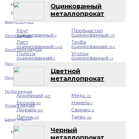
Назад
Оцинкованный
металлопрокат
Медь
Аноды медные
Круг
Профнастил
оцинкованный
оцинкованный
Лента медная
6
270
Лист
Труба
оцинкованный
оцинкованная
14430
18147
Лист/Плита медная
Полоса
Уголок
оцинкованная
оцинкованный
6
23
Проволока медная
Цветной
металлопрокат
Пруток медный
Труба медная
Алюминий
Медь
4657
532
Бронза
Никель
899
5
Фольга медная
Дюраль
Свинец
1504
12
Латунь
Титан
579
406
Шина медная
Черный
Никель
металлопрокат