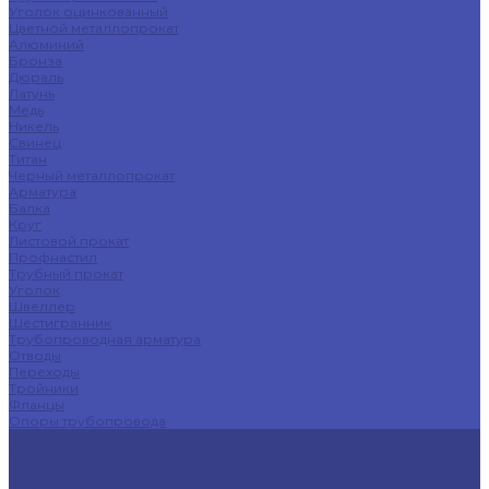
Уголок оцинкованный
Цветной металлопрокат
Алюминий
Бронза
Дюраль
Латунь
Медь
Никель
Свинец
Титан
Черный металлопрокат
Арматура
Балка
Круг
Листовой прокат
Профнастил
Трубный прокат
Уголок
Швеллер
Шестигранник
Трубопроводная арматура
Отводы
Переходы
Тройники
Фланцы
Опоры трубопровода
Спецпредложения
Листы нержавеющие
Труба профильная
Швеллеры