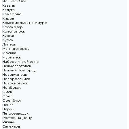
Йошкар-Ола
Казань
Калуга
Кемерово
Киров
Комсомольск-на-Амуре
Краснодар
Красноярск
Курган
Курск
Липецк
Магнитогорск
Москва
Мурманск
Набережные Челны
Нижневартовск
Нижний Новгород
Новокузнецк
Новороссийск
Новосибирск
Ноябрьск
Омск
Орёл
Оренбург
Пенза
Пермь
Петрозаводск
Ростов-на-Дону
Рязань
Салехард