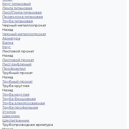
Круг титановый
Лента титановая
Лист/Плита титановая
Проволока титановая
Труба титановая
Черный металлопрокат
Назад
Черный металлопрокат
Арматура
Балка
Круг
Листовой прокат
Назад
Листовой прокат
Лист рифленый
Профнастил
Трубный прокат
Назад
Трубный прокат
Труба круглая
Назад
Труба круглая
Труба бесшовная
Труба электросварная
Труба профильная
Уголок
Швеллер
Шестигранник
Трубопроводная арматура
Назад