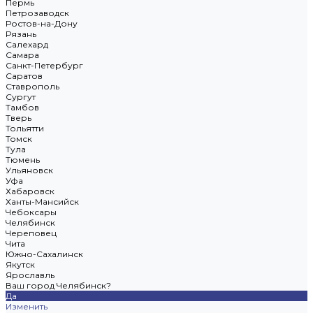
Пермь
Петрозаводск
Ростов-на-Дону
Рязань
Салехард
Самара
Санкт-Петербург
Саратов
Ставрополь
Сургут
Тамбов
Тверь
Тольятти
Томск
Тула
Тюмень
Ульяновск
Уфа
Хабаровск
Ханты-Мансийск
Чебоксары
Челябинск
Череповец
Чита
Южно-Сахалинск
Якутск
Ярославль
Ваш город Челябинск?
Да
Изменить