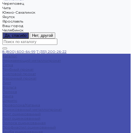
Череповец
Чита
Южно-Сахалинск
Якутск
Ярославль
Ваш город
Челябинск
Да, спасибо
Нет, другой
8 (800) 600-64-99
7 (351) 200-26-22
Каталог
Нержавеющий металлопрокат
Сетка
Трубный прокат
Сортовой прокат
Фасонный прокат
Лист
Фольга
Полоса
Лента
Штрипс
Проволока/Катанка
Оцинкованный металлопрокат
Круг оцинкованный
Лист оцинкованный
Полоса оцинкованная
Профнастил оцинкованный
Труба оцинкованная