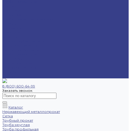
Труба профильная
Уголок
Швеллер
Шестигранник
Трубопроводная арматура
Отводы
Переходы
Тройники
Фланцы
Опоры трубопровода
Спецпредложения
Листы нержавеющие
Труба профильная
Швеллеры
Шестигранники
Доставка и оплата
Отзывы
Контакты
8 (800) 600-64-99
Заказать звонок
Каталог
Нержавеющий металлопрокат
Сетка
Трубный прокат
Труба круглая
Труба профильная