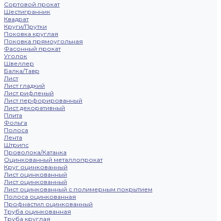
Сортовой прокат
Шестигранник
Квадрат
Круги/Прутки
Поковка круглая
Поковка прямоугольная
Фасонный прокат
Уголок
Швеллер
Балка/Тавр
Лист
Лист гладкий
Лист рифленый
Лист перфорированный
Лист декоративный
Плита
Фольга
Полоса
Лента
Штрипс
Проволока/Катанка
Оцинкованный металлопрокат
Круг оцинкованный
Лист оцинкованный
Лист оцинкованный
Лист оцинкованный с полимерным покрытием
Полоса оцинкованная
Профнастил оцинкованный
Труба оцинкованная
Труба круглая