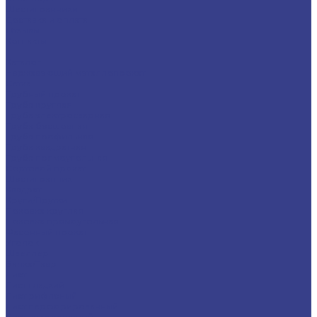
Шестигранники
Доставка и оплата
Отзывы
Контакты
...
Каталог
Нержавеющий металлопрокат
Сетка
Трубный прокат
Труба круглая
Труба электросварная
Труба бесшовная
Труба профильная
Труба квадратная
Труба прямоугольная
Сортовой прокат
Шестигранник
Квадрат
Круги/Прутки
Поковка круглая
Поковка прямоугольная
Фасонный прокат
Уголок
Швеллер
Балка/Тавр
Лист
Лист гладкий
Лист рифленый
Лист перфорированный
Лист декоративный