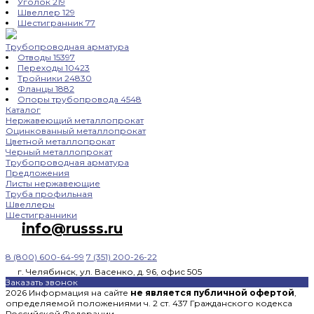
Уголок
219
Швеллер
129
Шестигранник
77
Трубопроводная арматура
Отводы
15397
Переходы
10423
Тройники
24830
Фланцы
1882
Опоры трубопровода
4548
Каталог
Нержавеющий металлопрокат
Оцинкованный металлопрокат
Цветной металлопрокат
Черный металлопрокат
Трубопроводная арматура
Предложения
Листы нержавеющие
Труба профильная
Швеллеры
Шестигранники
info@russs.ru
8 (800) 600-64-99
7 (351) 200-26-22
г. Челябинск, ул. Васенко, д. 96, офис 505
Заказать звонок
2026 Информация на сайте
не является публичной офертой
,
определяемой положениями ч. 2 ст. 437 Гражданского кодекса
Российской Федерации.