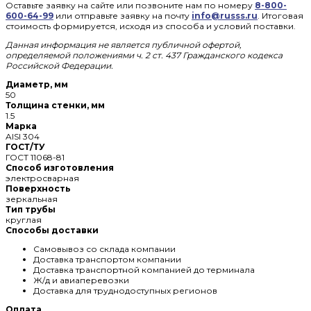
Оставьте заявку на сайте или позвоните нам по номеру
8-800-
600-64-99
или отправьте заявку на почту
info@russs.ru
. Итоговая
стоимость формируется, исходя из способа и условий поставки.
Данная информация не является публичной офертой,
определяемой положениями ч. 2 ст. 437 Гражданского кодекса
Российской Федерации.
Диаметр, мм
50
Толщина стенки, мм
1.5
Марка
AISI 304
ГОСТ/ТУ
ГОСТ 11068-81
Способ изготовления
электросварная
Поверхность
зеркальная
Тип трубы
круглая
Способы доставки
Самовывоз со склада компании
Доставка транспортом компании
Доставка транспортной компанией до терминала
Ж/д и авиаперевозки
Доставка для труднодоступных регионов
Оплата