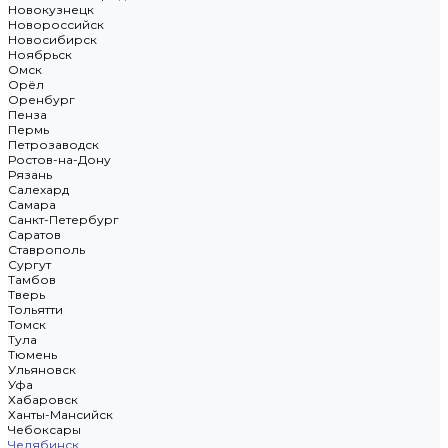
Новокузнецк
Новороссийск
Новосибирск
Ноябрьск
Омск
Орёл
Оренбург
Пенза
Пермь
Петрозаводск
Ростов-на-Дону
Рязань
Салехард
Самара
Санкт-Петербург
Саратов
Ставрополь
Сургут
Тамбов
Тверь
Тольятти
Томск
Тула
Тюмень
Ульяновск
Уфа
Хабаровск
Ханты-Мансийск
Чебоксары
Челябинск