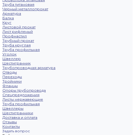
Труба титановая
Черный металлопрокат
Арматура
Балка
Круг
Листовой прокат
Лист рифленый
Профнастил
Трубный прокат
Труба круглая
Труба профильная
Уголок
Швеллер
Шестигранник
Трубопроводная арматура
Отводы
Переходы
Тройники
Фланцы
Опоры трубопровода
Спецпредложения
Листы нержавеющие
Труба профильная
Швеллеры
Шестигранники
Доставка и оплата
Отзывы
Контакты
Задать вопрос