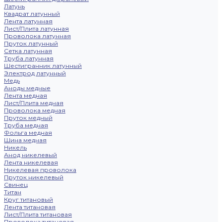
Латунь
Квадрат латунный
Лента латунная
Лист/Плита латунная
Проволока латунная
Пруток латунный
Сетка латунная
Труба латунная
Шестигранник латунный
Электрод латунный
Медь
Аноды медные
Лента медная
Лист/Плита медная
Проволока медная
Пруток медный
Труба медная
Фольга медная
Шина медная
Никель
Анод никелевый
Лента никелевая
Никелевая проволока
Пруток никелевый
Свинец
Титан
Круг титановый
Лента титановая
Лист/Плита титановая
Проволока титановая