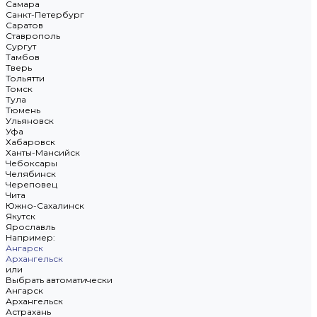
Самара
Санкт-Петербург
Саратов
Ставрополь
Сургут
Тамбов
Тверь
Тольятти
Томск
Тула
Тюмень
Ульяновск
Уфа
Хабаровск
Ханты-Мансийск
Чебоксары
Челябинск
Череповец
Чита
Южно-Сахалинск
Якутск
Ярославль
Например:
Ангарск
Архангельск
или
Выбрать автоматически
Ангарск
Архангельск
Астрахань