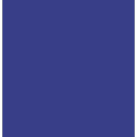
Лента медная
Лист/Плита медная
Проволока медная
Пруток медный
Труба медная
Фольга медная
Шина медная
Никель
Анод никелевый
Лента никелевая
Никелевая проволока
Пруток никелевый
Свинец
Титан
Круг титановый
Лента титановая
Лист/Плита титановая
Проволока титановая
Труба титановая
Черный металлопрокат
Арматура
Балка
Круг
Листовой прокат
Лист рифленый
Профнастил
Трубный прокат
Труба круглая
Труба бесшовная
Труба электросварная