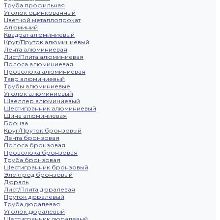
Труба профильная
Уголок оцинкованный
Цветной металлопрокат
Алюминий
Квадрат алюминиевый
Круг/Пруток алюминиевый
Лента алюминиевая
Лист/Плита алюминиевая
Полоса алюминиевая
Проволока алюминиевая
Тавр алюминиевый
Трубы алюминиевые
Уголок алюминиевый
Швеллер алюминиевый
Шестигранник алюминиевый
Шина алюминиевая
Бронза
Круг/Пруток бронзовый
Лента бронзовая
Полоса бронзовая
Проволока бронзовая
Труба бронзовая
Шестигранник бронзовый
Электрод бронзовый
Дюраль
Лист/Плита дюралевая
Пруток дюралевый
Труба дюралевая
Уголок дюралевый
Шестигранник дюралевый