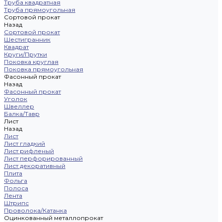
Труба квадратная
Труба прямоугольная
Сортовой прокат
Назад
Сортовой прокат
Шестигранник
Квадрат
Круги/Прутки
Поковка круглая
Поковка прямоугольная
Фасонный прокат
Назад
Фасонный прокат
Уголок
Швеллер
Балка/Тавр
Лист
Назад
Лист
Лист гладкий
Лист рифленый
Лист перфорированный
Лист декоративный
Плита
Фольга
Полоса
Лента
Штрипс
Проволока/Катанка
Оцинкованный металлопрокат