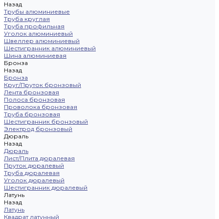
Назад
Трубы алюминиевые
Труба круглая
Труба профильная
Уголок алюминиевый
Швеллер алюминиевый
Шестигранник алюминиевый
Шина алюминиевая
Бронза
Назад
Бронза
Круг/Пруток бронзовый
Лента бронзовая
Полоса бронзовая
Проволока бронзовая
Труба бронзовая
Шестигранник бронзовый
Электрод бронзовый
Дюраль
Назад
Дюраль
Лист/Плита дюралевая
Пруток дюралевый
Труба дюралевая
Уголок дюралевый
Шестигранник дюралевый
Латунь
Назад
Латунь
Квадрат латунный