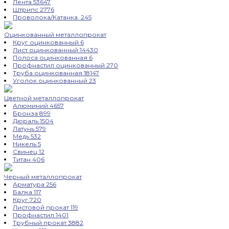
Лента
53647
Штрипс
2776
Проволока/Катанка
245
Оцинкованный металлопрокат
Круг оцинкованный
6
Лист оцинкованный
14430
Полоса оцинкованная
6
Профнастил оцинкованный
270
Труба оцинкованная
18147
Уголок оцинкованный
23
Цветной металлопрокат
Алюминий
4657
Бронза
899
Дюраль
1504
Латунь
579
Медь
532
Никель
5
Свинец
12
Титан
406
Черный металлопрокат
Арматура
256
Балка
117
Круг
720
Листовой прокат
119
Профнастил
1401
Трубный прокат
3882