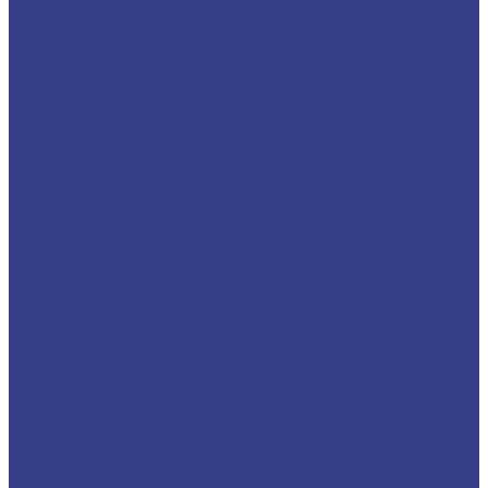
Плита
Фольга
Полоса
Лента
Штрипс
Проволока/Катанка
Оцинкованный металлопрокат
Круг оцинкованный
Лист оцинкованный
Лист оцинкованный
Лист оцинкованный с полимерным покрытием
Полоса оцинкованная
Профнастил оцинкованный
Труба оцинкованная
Труба круглая
Труба профильная
Уголок оцинкованный
Цветной металлопрокат
Алюминий
Квадрат алюминиевый
Круг/Пруток алюминиевый
Лента алюминиевая
Лист/Плита алюминиевая
Полоса алюминиевая
Проволока алюминиевая
Тавр алюминиевый
Трубы алюминиевые
Труба круглая
Труба профильная