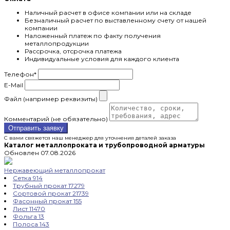
Наличный расчет в офисе компании или на складе
Безналичный расчет по выставленному счету от нашей
компании
Наложенный платеж по факту получения
металлопродукции
Рассрочка, отсрочка платежа
Индивидуальные условия для каждого клиента
Телефон
*
E-Mail
Файл (например реквизиты)
Комментарий (не обязательно)
Отправить заявку
С вами свяжется наш менеджер для уточнения деталей заказа
Каталог металлопроката и трубопроводной арматуры
Обновлен 07.08.2026
Нержавеющий металлопрокат
Сетка
914
Трубный прокат
17279
Сортовой прокат
21739
Фасонный прокат
155
Лист
11470
Фольга
13
Полоса
143