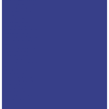
Уголок алюминиевый
Швеллер алюминиевый
Шестигранник алюминиевый
Шина алюминиевая
Бронза
Круг/Пруток бронзовый
Лента бронзовая
Полоса бронзовая
Проволока бронзовая
Труба бронзовая
Шестигранник бронзовый
Электрод бронзовый
Дюраль
Лист/Плита дюралевая
Пруток дюралевый
Труба дюралевая
Уголок дюралевый
Шестигранник дюралевый
Латунь
Квадрат латунный
Лента латунная
Лист/Плита латунная
Проволока латунная
Пруток латунный
Сетка латунная
Труба латунная
Шестигранник латунный
Электрод латунный
Медь
Аноды медные