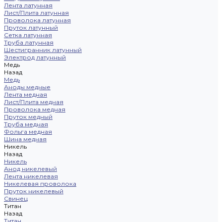
Лента латунная
Лист/Плита латунная
Проволока латунная
Пруток латунный
Сетка латунная
Труба латунная
Шестигранник латунный
Электрод латунный
Медь
Назад
Медь
Аноды медные
Лента медная
Лист/Плита медная
Проволока медная
Пруток медный
Труба медная
Фольга медная
Шина медная
Никель
Назад
Никель
Анод никелевый
Лента никелевая
Никелевая проволока
Пруток никелевый
Свинец
Титан
Назад
Титан