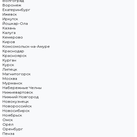
Волгоград
Воронеж
Екатеринбург
Ижевск
Иркутск
Йошкар-Ола
Казань
Калуга
Кемерово
Киров
Комсомольск-на-Амуре
Краснодар
Красноярск
Курган
Курск
Липецк
Магнитогорск
Москва
Мурманск
Набережные Челны
Нижневартовск
Нижний Новгород
Новокузнецк
Новороссийск
Новосибирск
Ноябрьск
Омск
Орёл
Оренбург
Пенза