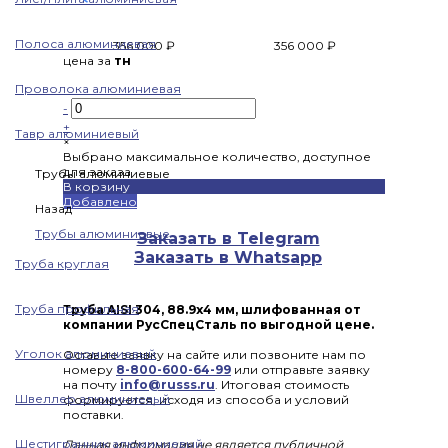
Полоса алюминиевая
356 000 ₽
356 000 ₽
цена за
тн
Проволока алюминиевая
-
+
Тавр алюминиевый
×
Выбрано максимальное количество, доступное
для заказа
Трубы алюминиевые
В корзину
Добавлено
Назад
Трубы алюминиевые
Заказать в Telegram
Заказать в Whatsapp
Труба круглая
Труба профильная
Труба AISI 304, 88.9х4 мм, шлифованная от
компании РусСпецСталь по выгодной цене.
Уголок алюминиевый
Оставьте заявку на сайте или позвоните нам по
номеру
8-800-600-64-99
или отправьте заявку
на почту
info@russs.ru
. Итоговая стоимость
Швеллер алюминиевый
формируется, исходя из способа и условий
поставки.
Шестигранник алюминиевый
Данная информация не является публичной