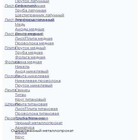
Пруток латунный
Лист рифленый
Сетка латунная
Труба латунная
Шестигранник латунный
Лист перфорированный
Электрод латунный
Медь
Аноды медные
Лист декоративный
Лента медная
Лист/Плита медная
Проволока медная
Плита
Пруток медный
Труба медная
Фольга медная
Фольга
Шина медная
Никель
Анод никелевый
Полоса
Лента никелевая
Никелевая проволока
Пруток никелевый
Лента
Свинец
Титан
Круг титановый
Штрипс
Лента титановая
Лист/Плита титановая
Проволока титановая
Проволока/Катанка
Труба титановая
Черный металлопрокат
Арматура
Оцинкованный металлопрокат
Балка
Круг