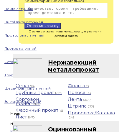
Комментарий (не обязательно)
Лента латунная
Лист/Плита латунная
Отправить заявку
С вами свяжется наш менеджер для уточнения
Проволока латунная
деталей заказа
Пруток латунный
Нержавеющий
Сетка латунная
металлопрокат
Труба латунная
Сетка
Фольга
914
13
Шестигранник латунный
Трубный прокат
Полоса
17279
143
Сортовой
Лента
53647
Электрод латунный
прокат
21739
Штрипс
2776
Фасонный прокат
155
Проволока/Катанка
Медь
Лист
11470
245
Назад
Оцинкованный
Медь