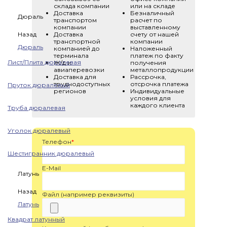
склада компании
или на складе
Доставка
Безналичный
Дюраль
транспортом
расчет по
компании
выставленному
Назад
Доставка
счету от нашей
транспортной
компании
Дюраль
компанией до
Наложенный
терминала
платеж по факту
Лист/Плита дюралевая
Ж/д и
получения
авиаперевозки
металлопродукции
Доставка для
Рассрочка,
труднодоступных
отсрочка платежа
Пруток дюралевый
регионов
Индивидуальные
условия для
каждого клиента
Труба дюралевая
Уголок дюралевый
Телефон
*
Шестигранник дюралевый
E-Mail
Латунь
Назад
Файл (например реквизиты)
Латунь
Квадрат латунный