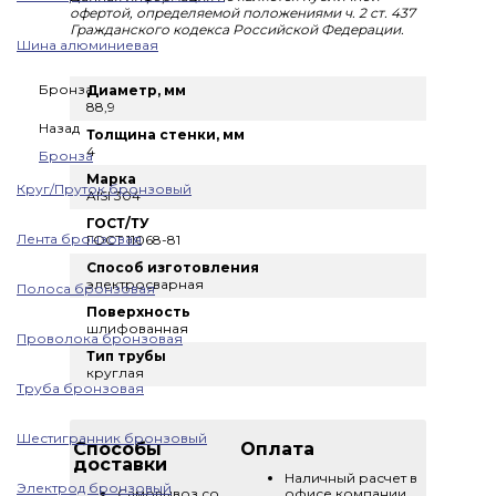
офертой, определяемой положениями ч. 2 ст. 437
Гражданского кодекса Российской Федерации.
Шина алюминиевая
Бронза
Диаметр, мм
88,9
Назад
Толщина стенки, мм
4
Бронза
Марка
Круг/Пруток бронзовый
AISI 304
ГОСТ/ТУ
Лента бронзовая
ГОСТ 11068-81
Способ изготовления
электросварная
Полоса бронзовая
Поверхность
шлифованная
Проволока бронзовая
Тип трубы
круглая
Труба бронзовая
Шестигранник бронзовый
Способы
Оплата
доставки
Наличный расчет в
Электрод бронзовый
Самовывоз со
офисе компании