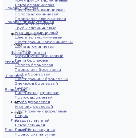
Круг/Пруток алюминиевый
Лента алюминиевая
Поковка круглая
Лист/Плита алюминиевая
Полоса алюминиевая
Проволока алюминиевая
Поковка прямоугольная
Тавр алюминиевый
Трубы алюминиевые
Уголок алюминиевый
Фасонный прокат
Швеллер алюминиевый
Шестигранник алюминиевый
Назад
Шина алюминиевая
Бронза
Фасонный прокат
Круг/Пруток бронзовый
Лента бронзовая
Уголок
Полоса бронзовая
Проволока бронзовая
Труба бронзовая
Швеллер
Шестигранник бронзовый
Электрод бронзовый
Дюраль
Балка/Тавр
Лист/Плита дюралевая
Пруток дюралевый
Лист
Труба дюралевая
Уголок дюралевый
Шестигранник дюралевый
Назад
Латунь
Лист
Квадрат латунный
Лента латунная
Лист гладкий
Лист/Плита латунная
Проволока латунная