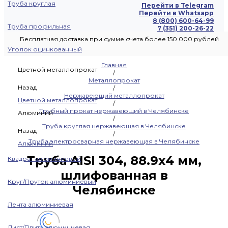
Труба круглая
Перейти в Telegram
Перейти в Whatsapp
8 (800) 600-64-99
Труба профильная
7 (351) 200-26-22
Бесплатная доставка при сумме счета более 150 000 рублей
Уголок оцинкованный
Главная
Цветной металлопрокат
/
Металлопрокат
Назад
/
Нержавеющий металлопрокат
Цветной металлопрокат
/
Трубный прокат нержавеющий в Челябинске
Алюминий
/
Труба круглая нержавеющая в Челябинске
Назад
/
Труба электросварная нержавеющая в Челябинске
Алюминий
Труба AISI 304, 88.9х4 мм,
Квадрат алюминиевый
шлифованная в
Круг/Пруток алюминиевый
Челябинске
Лента алюминиевая
Лист/Плита алюминиевая