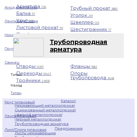
Арматура
Анод никелевый
Трубный прокат
256
3882
Балка
Уголок
117
219
Круг
Лента никелевая
Швеллер
720
129
Листовой прокат
Шестигранник
119
77
Профнастил
Никелевая проволока
1401
Трубопроводная
арматура
Пруток никелевый
Свинец
Отводы
Фланцы
15397
1882
Переходы
Опоры
10423
Титан
трубопровода
4548
Тройники
24830
Назад
Титан
Каталог
Круг титановый
Нержавеющий металлопрокат
Оцинкованный металлопрокат
Цветной металлопрокат
Лента титановая
Черный металлопрокат
Трубопроводная арматура
Предложения
Лист/Плита титановая
Листы нержавеющие