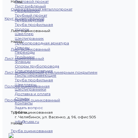
Назад
Листовой прокат
Лист рифленый
Оцинкованный металлопрокат
Профнастил
Трубный прокат
Круг оцинкованный
Труба круглая
Труба профильная
Уголок
Лист оцинкованный
Швеллер
Шестигранник
Назад
Трубопроводная арматура
Отводы
Лист оцинкованный
Переходы
Тройники
Лист оцинкованный
Фланцы
Опоры трубопровода
Спецпредложения
Лист оцинкованный с полимерным покрытием
Листы нержавеющие
Труба профильная
Швеллеры
Полоса оцинкованная
Шестигранники
Доставка и оплата
Отзывы
Профнастил оцинкованный
Контакты
Задать вопрос
Труба оцинкованная
Войти
г. Челябинск, ул. Васенко, д. 96, офис 505
info@russs.ru
Назад
Труба оцинкованная