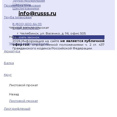
Труба профильная
Швеллеры
Проволока титановая
Шестигранники
info@russs.ru
Труба титановая
8 (800) 600-64-99
Черный металлопрокат
7 (351) 200-26-22
г. Челябинск, ул. Васенко, д. 96, офис 505
Назад
Заказать звонок
2026 Информация на сайте
не является публичной
Черный металлопрокат
офертой
, определяемой положениями ч. 2 ст. 437
Гражданского кодекса Российской Федерации.
Арматура
Балка
Круг
Листовой прокат
Назад
Листовой прокат
Лист рифленый