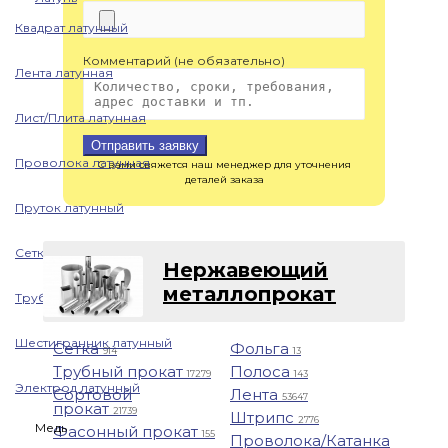
Квадрат латунный
Комментарий (не обязательно)
Лента латунная
Лист/Плита латунная
Отправить заявку
Проволока латунная
С вами свяжется наш менеджер для уточнения
деталей заказа
Пруток латунный
Сетка латунная
Нержавеющий
металлопрокат
Труба латунная
Шестигранник латунный
Сетка
Фольга
914
13
Трубный прокат
Полоса
17279
143
Электрод латунный
Сортовой
Лента
53647
прокат
21739
Штрипс
2776
Медь
Фасонный прокат
155
Проволока/Катанка