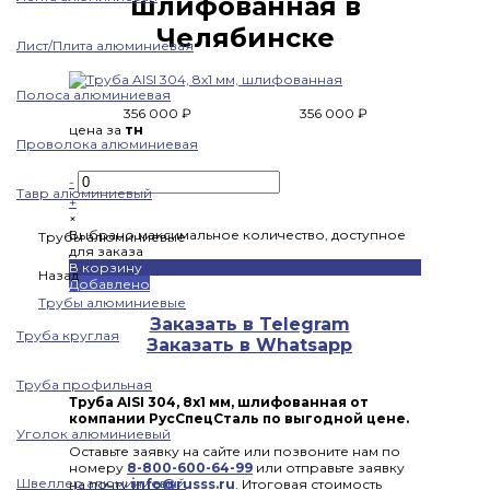
шлифованная в
Челябинске
Лист/Плита алюминиевая
Полоса алюминиевая
356 000 ₽
356 000 ₽
цена за
тн
Проволока алюминиевая
-
Тавр алюминиевый
+
×
Выбрано максимальное количество, доступное
Трубы алюминиевые
для заказа
В корзину
Назад
Добавлено
Трубы алюминиевые
Заказать в Telegram
Труба круглая
Заказать в Whatsapp
Труба профильная
Труба AISI 304, 8х1 мм, шлифованная от
компании РусСпецСталь по выгодной цене.
Уголок алюминиевый
Оставьте заявку на сайте или позвоните нам по
номеру
8-800-600-64-99
или отправьте заявку
Швеллер алюминиевый
на почту
info@russs.ru
. Итоговая стоимость