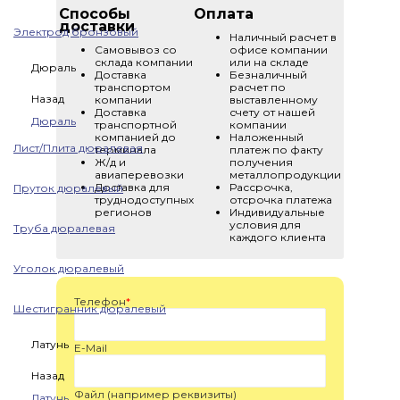
Способы
Оплата
доставки
Электрод бронзовый
Наличный расчет в
Самовывоз со
офисе компании
склада компании
или на складе
Дюраль
Доставка
Безналичный
транспортом
расчет по
Назад
компании
выставленному
Доставка
счету от нашей
Дюраль
транспортной
компании
компанией до
Наложенный
Лист/Плита дюралевая
терминала
платеж по факту
Ж/д и
получения
авиаперевозки
металлопродукции
Доставка для
Рассрочка,
Пруток дюралевый
труднодоступных
отсрочка платежа
регионов
Индивидуальные
условия для
Труба дюралевая
каждого клиента
Уголок дюралевый
Телефон
*
Шестигранник дюралевый
Латунь
E-Mail
Назад
Файл (например реквизиты)
Латунь