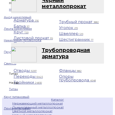
Назад
металлопрокат
Никель
Анод никелевый
Арматура
Трубный прокат
256
3882
Балка
Уголок
117
219
Лента никелевая
Круг
Швеллер
720
129
Листовой прокат
Шестигранник
119
Никелевая проволока
77
Профнастил
1401
Трубопроводная
Пруток никелевый
арматура
Свинец
Отводы
Фланцы
15397
1882
Титан
Переходы
Опоры
10423
трубопровода
4548
Тройники
Назад
24830
Титан
Круг титановый
Каталог
Нержавеющий металлопрокат
Оцинкованный металлопрокат
Лента титановая
Цветной металлопрокат
Черный металлопрокат