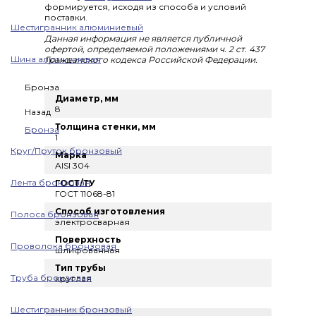
формируется, исходя из способа и условий
поставки.
Шестигранник алюминиевый
Данная информация не является публичной
офертой, определяемой положениями ч. 2 ст. 437
Шина алюминиевая
Гражданского кодекса Российской Федерации.
Бронза
Диаметр, мм
8
Назад
Толщина стенки, мм
Бронза
1
Круг/Пруток бронзовый
Марка
AISI 304
Лента бронзовая
ГОСТ/ТУ
ГОСТ 11068-81
Способ изготовления
Полоса бронзовая
электросварная
Поверхность
Проволока бронзовая
шлифованная
Тип трубы
Труба бронзовая
круглая
Шестигранник бронзовый