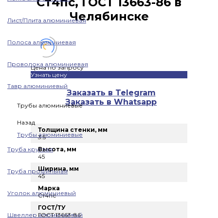
Ст4пс, ГОСТ 13663-86 в
Челябинске
Лист/Плита алюминиевая
Полоса алюминиевая
Проволока алюминиевая
Цена по запросу
Узнать цену
Тавр алюминиевый
Заказать в Telegram
Заказать в Whatsapp
Трубы алюминиевые
Назад
Толщина стенки, мм
Трубы алюминиевые
3.5
Труба круглая
Высота, мм
45
Ширина, мм
Труба профильная
45
Марка
Уголок алюминиевый
Ст4пс
ГОСТ/ТУ
Швеллер алюминиевый
ГОСТ 13663-86