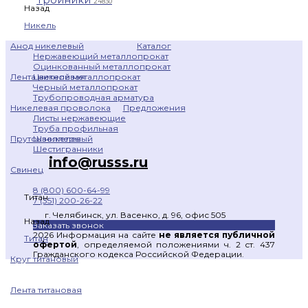
24830
Назад
Никель
Каталог
Анод никелевый
Нержавеющий металлопрокат
Оцинкованный металлопрокат
Цветной металлопрокат
Лента никелевая
Черный металлопрокат
Трубопроводная арматура
Предложения
Никелевая проволока
Листы нержавеющие
Труба профильная
Швеллеры
Пруток никелевый
Шестигранники
info@russs.ru
Свинец
8 (800) 600-64-99
Титан
7 (351) 200-26-22
г. Челябинск, ул. Васенко, д. 96, офис 505
Назад
Заказать звонок
2026 Информация на сайте
не является публичной
Титан
офертой
, определяемой положениями ч. 2 ст. 437
Гражданского кодекса Российской Федерации.
Круг титановый
Лента титановая