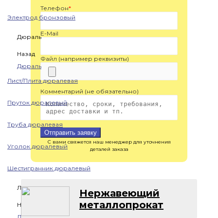
Телефон
*
Электрод бронзовый
E-Mail
Дюраль
Назад
Файл (например реквизиты)
Дюраль
Лист/Плита дюралевая
Комментарий (не обязательно)
Пруток дюралевый
Труба дюралевая
Отправить заявку
С вами свяжется наш менеджер для уточнения
Уголок дюралевый
деталей заказа
Шестигранник дюралевый
Латунь
Нержавеющий
металлопрокат
Назад
Латунь