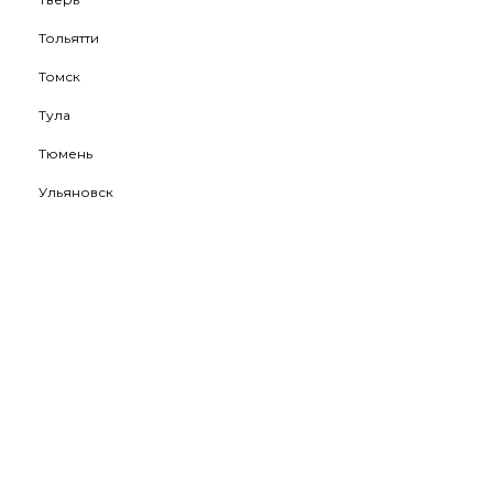
Тольятти
Томск
Тула
Тюмень
Ульяновск
Уфа
Хабаровск
Ханты-Мансийск
Чебоксары
Челябинск
Череповец
Чита