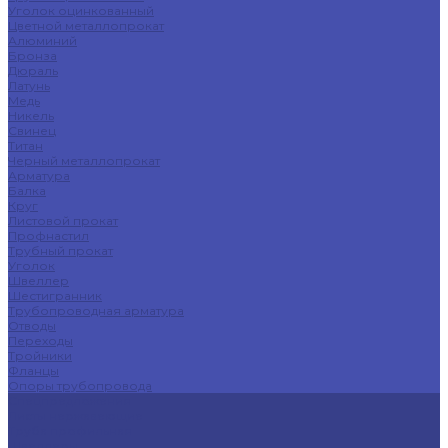
Уголок оцинкованный
Цветной металлопрокат
Алюминий
Бронза
Дюраль
Латунь
Медь
Никель
Свинец
Титан
Черный металлопрокат
Арматура
Балка
Круг
Листовой прокат
Профнастил
Трубный прокат
Уголок
Швеллер
Шестигранник
Трубопроводная арматура
Отводы
Переходы
Тройники
Фланцы
Опоры трубопровода
Спецпредложения
Листы нержавеющие
Труба профильная
Швеллеры