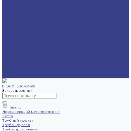
Труба профильная
Уголок
Швеллер
Шестигранник
Трубопроводная арматура
Отводы
Переходы
Тройники
Фланцы
Опоры трубопровода
Спецпредложения
Листы нержавеющие
Труба профильная
Швеллеры
Шестигранники
Доставка и оплата
Отзывы
Контакты
8 (800) 600-64-99
Заказать звонок
Каталог
Нержавеющий металлопрокат
Сетка
Трубный прокат
Труба круглая
Труба профильная