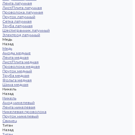
Лента латунная
Лист/Плита латунная
Проволока латунная
Пруток латунный
Сетка латунная
Труба латунная
Шестигранник латунный
Электрод латунный
Медь
Назад
Медь
Аноды медные
Лента медная
Лист/Плита медная
Проволока медная
Пруток медный
Труба медная
Фольга медная
Шина медная
Никель
Назад
Никель
Анод никелевый
Лента никелевая
Никелевая проволока
Пруток никелевый
Свинец
Титан
Назад
Титан