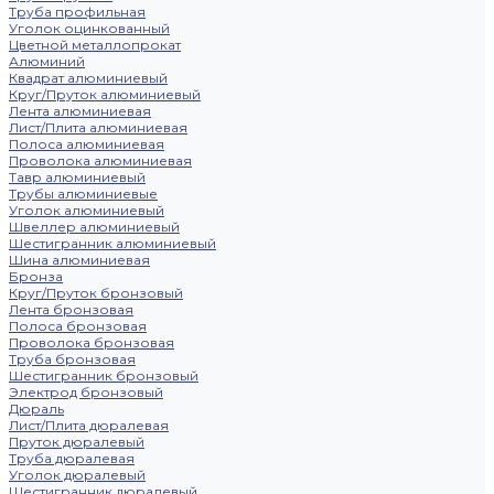
Труба профильная
Уголок оцинкованный
Цветной металлопрокат
Алюминий
Квадрат алюминиевый
Круг/Пруток алюминиевый
Лента алюминиевая
Лист/Плита алюминиевая
Полоса алюминиевая
Проволока алюминиевая
Тавр алюминиевый
Трубы алюминиевые
Уголок алюминиевый
Швеллер алюминиевый
Шестигранник алюминиевый
Шина алюминиевая
Бронза
Круг/Пруток бронзовый
Лента бронзовая
Полоса бронзовая
Проволока бронзовая
Труба бронзовая
Шестигранник бронзовый
Электрод бронзовый
Дюраль
Лист/Плита дюралевая
Пруток дюралевый
Труба дюралевая
Уголок дюралевый
Шестигранник дюралевый