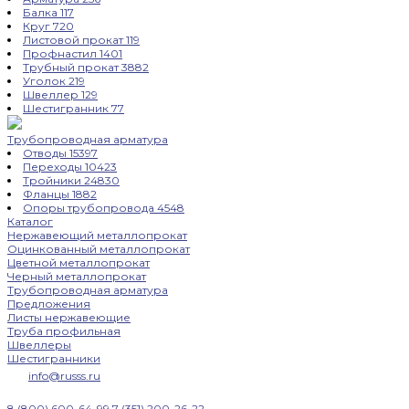
Балка
117
Круг
720
Листовой прокат
119
Профнастил
1401
Трубный прокат
3882
Уголок
219
Швеллер
129
Шестигранник
77
Трубопроводная арматура
Отводы
15397
Переходы
10423
Тройники
24830
Фланцы
1882
Опоры трубопровода
4548
Каталог
Нержавеющий металлопрокат
Оцинкованный металлопрокат
Цветной металлопрокат
Черный металлопрокат
Трубопроводная арматура
Предложения
Листы нержавеющие
Труба профильная
Швеллеры
Шестигранники
info@russs.ru
8 (800) 600-64-99
7 (351) 200-26-22