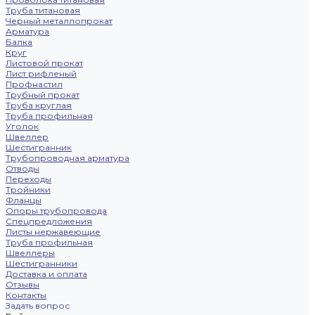
Труба титановая
Черный металлопрокат
Арматура
Балка
Круг
Листовой прокат
Лист рифленый
Профнастил
Трубный прокат
Труба круглая
Труба профильная
Уголок
Швеллер
Шестигранник
Трубопроводная арматура
Отводы
Переходы
Тройники
Фланцы
Опоры трубопровода
Спецпредложения
Листы нержавеющие
Труба профильная
Швеллеры
Шестигранники
Доставка и оплата
Отзывы
Контакты
Задать вопрос