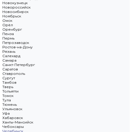
Новокузнецк
Новороссийск
Новосибирск
Ноябрьск
Омск
Орёл
Оренбург
Пенза
Пермь
Петрозаводск
Ростов-на-Дону
Рязань
Салехард
Самара
Санкт-Петербург
Саратов
Ставрополь
Сургут
Тамбов
Тверь
Тольятти
Томск
Тула
Тюмень
Ульяновск
Уфа
Хабаровск
Ханты-Мансийск
Чебоксары
Челябинск