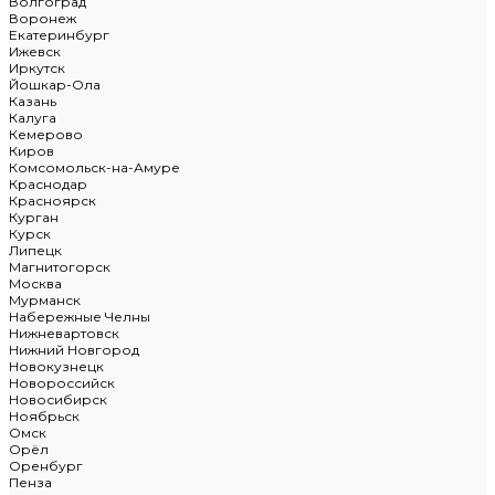
Волгоград
Воронеж
Екатеринбург
Ижевск
Иркутск
Йошкар-Ола
Казань
Калуга
Кемерово
Киров
Комсомольск-на-Амуре
Краснодар
Красноярск
Курган
Курск
Липецк
Магнитогорск
Москва
Мурманск
Набережные Челны
Нижневартовск
Нижний Новгород
Новокузнецк
Новороссийск
Новосибирск
Ноябрьск
Омск
Орёл
Оренбург
Пенза