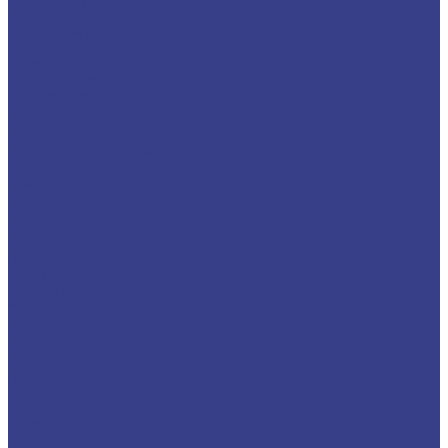
Лента медная
Лист/Плита медная
Проволока медная
Пруток медный
Труба медная
Фольга медная
Шина медная
Никель
Анод никелевый
Лента никелевая
Никелевая проволока
Пруток никелевый
Свинец
Титан
Круг титановый
Лента титановая
Лист/Плита титановая
Проволока титановая
Труба титановая
Черный металлопрокат
Арматура
Балка
Круг
Листовой прокат
Лист рифленый
Профнастил
Трубный прокат
Труба круглая
Труба бесшовная
Труба электросварная