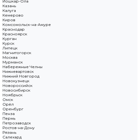
Йошкар-Ола
Казань
Калуга
Кемерово
Киров
Комсомольск-на-Амуре
Краснодар
Красноярск
Курган
Курск
Липецк
Магнитогорск
Москва
Мурманск
Набережные Челны
Нижневартовск
Нижний Новгород
Новокузнецк
Новороссийск
Новосибирск
Ноябрьск
Омск
Орёл
Оренбург
Пенза
Пермь
Петрозаводск
Ростов-на-Дону
Рязань
Салехард