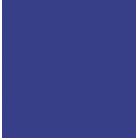
Шестигранники
Доставка и оплата
Отзывы
Контакты
...
Каталог
Нержавеющий металлопрокат
Сетка
Трубный прокат
Труба круглая
Труба электросварная
Труба бесшовная
Труба профильная
Труба квадратная
Труба прямоугольная
Сортовой прокат
Шестигранник
Квадрат
Круги/Прутки
Поковка круглая
Поковка прямоугольная
Фасонный прокат
Уголок
Швеллер
Балка/Тавр
Лист
Лист гладкий
Лист рифленый
Лист перфорированный
Лист декоративный