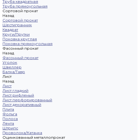
Труба квадратная
Труба прямоугольная
Сортовой прокат
Назад
Сортовой прокат
Шестигранник
Квадрат
Круги/Прутки
Поковка круглая
Поковка прямоугольная
Фасонный прокат
Назад
Фасонный прокат
Уголок
Швеллер
Балка/Тавр
Лист
Назад
Лист
Лист гладкий
Лист рифленый
Лист перфорированный
Лист декоративный
Плита
Фольга
Полоса
Лента
Штрипс
Проволока/Катанка
Оцинкованный металлопрокат