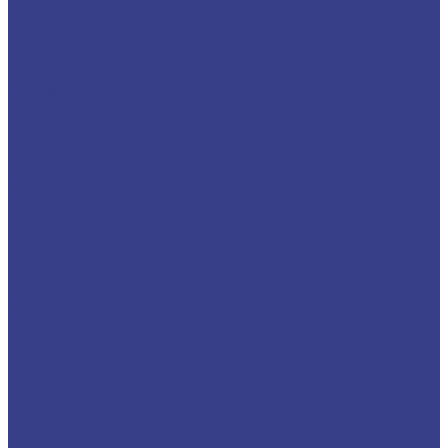
Уголок алюминиевый
Швеллер алюминиевый
Шестигранник алюминиевый
Шина алюминиевая
Бронза
Круг/Пруток бронзовый
Лента бронзовая
Полоса бронзовая
Проволока бронзовая
Труба бронзовая
Шестигранник бронзовый
Электрод бронзовый
Дюраль
Лист/Плита дюралевая
Пруток дюралевый
Труба дюралевая
Уголок дюралевый
Шестигранник дюралевый
Латунь
Квадрат латунный
Лента латунная
Лист/Плита латунная
Проволока латунная
Пруток латунный
Сетка латунная
Труба латунная
Шестигранник латунный
Электрод латунный
Медь
Аноды медные