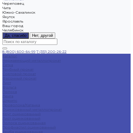
Череповец
Чита
Южно-Сахалинск
Якутск
Ярославль
Ваш город
Челябинск
Да, спасибо
Нет, другой
8 (800) 600-64-99
7 (351) 200-26-22
Каталог
Нержавеющий металлопрокат
Сетка
Трубный прокат
Сортовой прокат
Фасонный прокат
Лист
Фольга
Полоса
Лента
Штрипс
Проволока/Катанка
Оцинкованный металлопрокат
Круг оцинкованный
Лист оцинкованный
Полоса оцинкованная
Профнастил оцинкованный
Труба оцинкованная