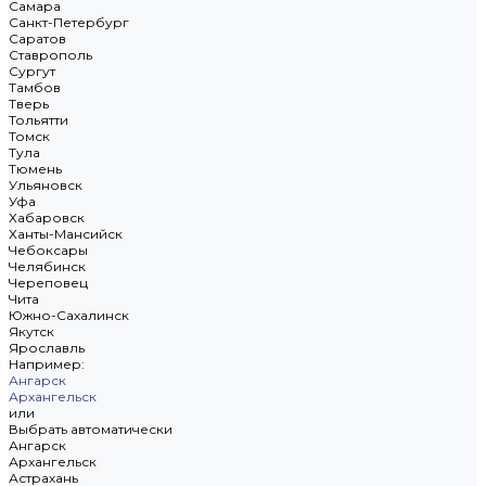
Самара
Санкт-Петербург
Саратов
Ставрополь
Сургут
Тамбов
Тверь
Тольятти
Томск
Тула
Тюмень
Ульяновск
Уфа
Хабаровск
Ханты-Мансийск
Чебоксары
Челябинск
Череповец
Чита
Южно-Сахалинск
Якутск
Ярославль
Например:
Ангарск
Архангельск
или
Выбрать автоматически
Ангарск
Архангельск
Астрахань