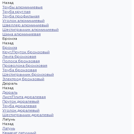
Назад
Трубы алюминиевые
Труба круглая
Труба профильная
Уголок алюминиевый
Швеллер алюминиевый
Шестигранник алюминиевый
Шина алюминиевая
Бронза
Назад
Бронза
Круг/Пруток бронзовый
Лента бронзовая
Полоса бронзовая
Проволока бронзовая
Труба бронзовая
Шестигранник бронзовый
Электрод бронзовый
Дюраль
Назад
Дюраль
Лист/Плита дюралевая
Пруток дюралевый
Труба дюралевая
Уголок дюралевый
Шестигранник дюралевый
Латунь
Назад
Латунь
Квадрат латунный