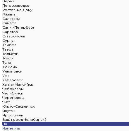
Пермь
Петрозаводск
Ростов-на-Дону
Рязань
Салехард
Самара
Санкт-Петербург
Саратов
Ставрополь
Сургут
Тамбов
Тверь
Тольятти
Томск
Тула
Тюмень
Ульяновск
Уфа
Хабаровск
Ханты-Мансийск
Чебоксары
Челябинск
Череповец
Чита
Южно-Сахалинск
Якутск
Ярославль
Ваш город Челябинск?
Да
Изменить