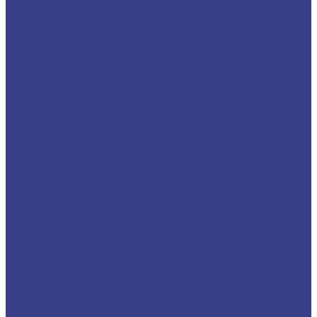
Плита
Фольга
Полоса
Лента
Штрипс
Проволока/Катанка
Оцинкованный металлопрокат
Круг оцинкованный
Лист оцинкованный
Лист оцинкованный
Лист оцинкованный с полимерным покрытием
Полоса оцинкованная
Профнастил оцинкованный
Труба оцинкованная
Труба круглая
Труба профильная
Уголок оцинкованный
Цветной металлопрокат
Алюминий
Квадрат алюминиевый
Круг/Пруток алюминиевый
Лента алюминиевая
Лист/Плита алюминиевая
Полоса алюминиевая
Проволока алюминиевая
Тавр алюминиевый
Трубы алюминиевые
Труба круглая
Труба профильная