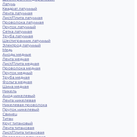
Латунь
Квадрат латунный
Лента латунная
Лист/Плита латунная
Проволока латунная
Пруток латунный
Сетка латунная
Труба латунная
Шестигранник латунный
Электрод латунный
Медь
Аноды медные
Лента медная
Лист/Плита медная
Проволока медная
Пруток медный
Труба медная
Фольга медная
Шина медная
Никель
Анод никелевый
Лента никелевая
Никелевая проволока
Пруток никелевый
Свинец
Титан
Круг титановый
Лента титановая
Лист/Плита титановая
Проволока титановая