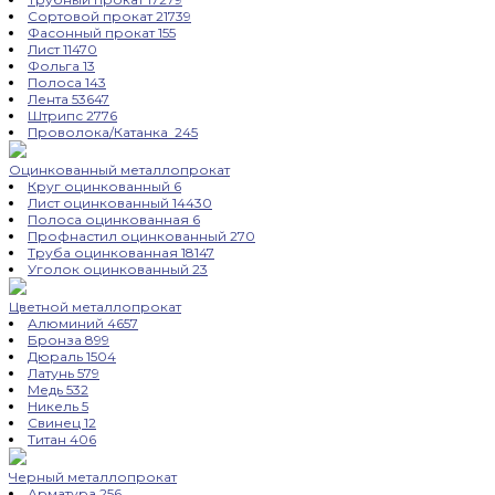
Сортовой прокат
21739
Фасонный прокат
155
Лист
11470
Фольга
13
Полоса
143
Лента
53647
Штрипс
2776
Проволока/Катанка
245
Оцинкованный металлопрокат
Круг оцинкованный
6
Лист оцинкованный
14430
Полоса оцинкованная
6
Профнастил оцинкованный
270
Труба оцинкованная
18147
Уголок оцинкованный
23
Цветной металлопрокат
Алюминий
4657
Бронза
899
Дюраль
1504
Латунь
579
Медь
532
Никель
5
Свинец
12
Титан
406
Черный металлопрокат
Арматура
256