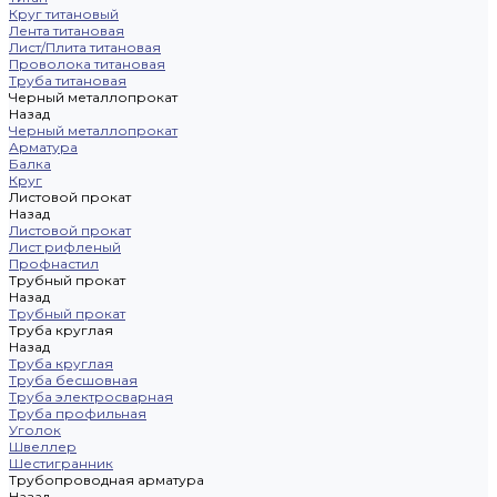
Круг титановый
Лента титановая
Лист/Плита титановая
Проволока титановая
Труба титановая
Черный металлопрокат
Назад
Черный металлопрокат
Арматура
Балка
Круг
Листовой прокат
Назад
Листовой прокат
Лист рифленый
Профнастил
Трубный прокат
Назад
Трубный прокат
Труба круглая
Назад
Труба круглая
Труба бесшовная
Труба электросварная
Труба профильная
Уголок
Швеллер
Шестигранник
Трубопроводная арматура
Назад