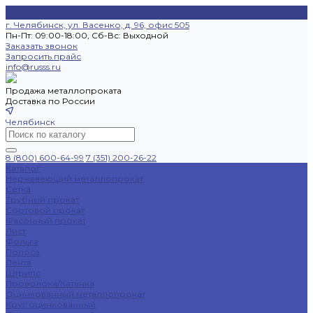
г. Челябинск, ул. Васенко, д. 96, офис 505
Пн-Пт: 09:00-18:00, Cб-Вс: Выходной
Заказать звонок
Запросить прайс
info@russs.ru
Продажа металлопроката
Доставка по России
Челябинск
8 (800) 600-64-99
7 (351) 200-26-22
Каталог
Нержавеющий металлопрокат
Сетка
Трубный прокат
Сортовой прокат
Фасонный прокат
Лист
Фольга
Полоса
Лента
Штрипс
Проволока/Катанка
Оцинкованный металлопрокат
Круг оцинкованный