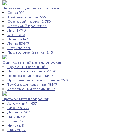
Нержавеющий металлопрокат
Сетка
914
Трубный прокат
17279
Сортовой прокат
21739
Фасонный прокат
155
Лист
11470
Фольга
13
Полоса
143
Лента
53647
Штрипс
2776
Проволока/Катанка
245
Оцинкованный металлопрокат
Круг оцинкованный
6
Лист оцинкованный
14430
Полоса оцинкованная
6
Профнастил оцинкованный
270
Труба оцинкованная
18147
Уголок оцинкованный
23
Цветной металлопрокат
Алюминий
4657
Бронза
899
Дюраль
1504
Латунь
579
Медь
532
Никель
5
Свинец
12