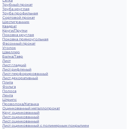
Сетка
Трубный прокат
Труба круглая
Труба профильная
Сортовой прокат
Шестигранник
Квадрат
Круги/Прутки
Поковка круглая
Поковка прямоугольная
Фасонный прокат
Уголок
Швеллер
Балка/Тавр
Лист
Лист гладкий
Лист рифленый
Лист перфорированный
Лист декоративный
Плита
Фольга
Полоса
Лента
Штрипс
Проволока/Катанка
Оцинкованный металлопрокат
Круг оцинкованный
Лист оцинкованный
Лист оцинкованный
Лист оцинкованный с полимерным покрытием