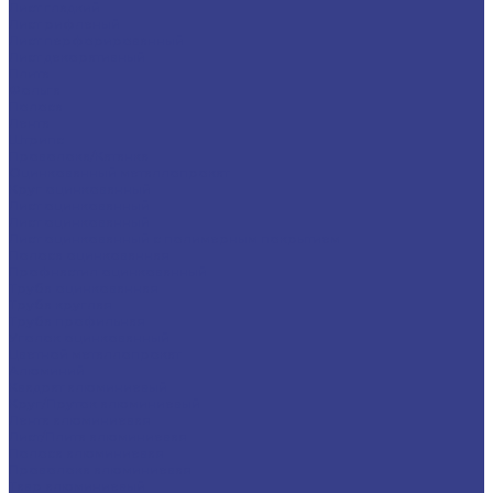
Лист гладкий
Лист рифленый
Лист перфорированный
Лист декоративный
Плита
Фольга
Полоса
Лента
Штрипс
Проволока/Катанка
Оцинкованный металлопрокат
Круг оцинкованный
Лист оцинкованный
Лист оцинкованный
Лист оцинкованный с полимерным покрытием
Полоса оцинкованная
Профнастил оцинкованный
Труба оцинкованная
Труба круглая
Труба профильная
Уголок оцинкованный
Цветной металлопрокат
Алюминий
Квадрат алюминиевый
Круг/Пруток алюминиевый
Лента алюминиевая
Лист/Плита алюминиевая
Полоса алюминиевая
Проволока алюминиевая
Тавр алюминиевый