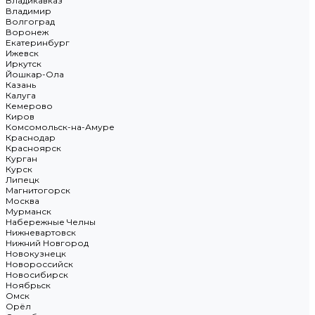
Владикавказ
Владимир
Волгоград
Воронеж
Екатеринбург
Ижевск
Иркутск
Йошкар-Ола
Казань
Калуга
Кемерово
Киров
Комсомольск-на-Амуре
Краснодар
Красноярск
Курган
Курск
Липецк
Магнитогорск
Москва
Мурманск
Набережные Челны
Нижневартовск
Нижний Новгород
Новокузнецк
Новороссийск
Новосибирск
Ноябрьск
Омск
Орёл