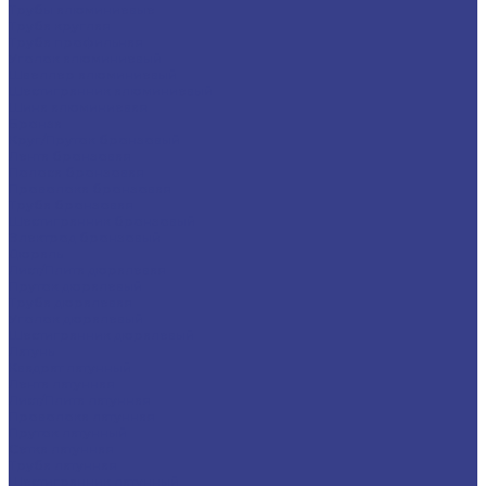
Трубы алюминиевые
Труба круглая
Труба профильная
Уголок алюминиевый
Швеллер алюминиевый
Шестигранник алюминиевый
Шина алюминиевая
Бронза
Круг/Пруток бронзовый
Лента бронзовая
Полоса бронзовая
Проволока бронзовая
Труба бронзовая
Шестигранник бронзовый
Электрод бронзовый
Дюраль
Лист/Плита дюралевая
Пруток дюралевый
Труба дюралевая
Уголок дюралевый
Шестигранник дюралевый
Латунь
Квадрат латунный
Лента латунная
Лист/Плита латунная
Проволока латунная
Пруток латунный
Сетка латунная
Труба латунная
Шестигранник латунный