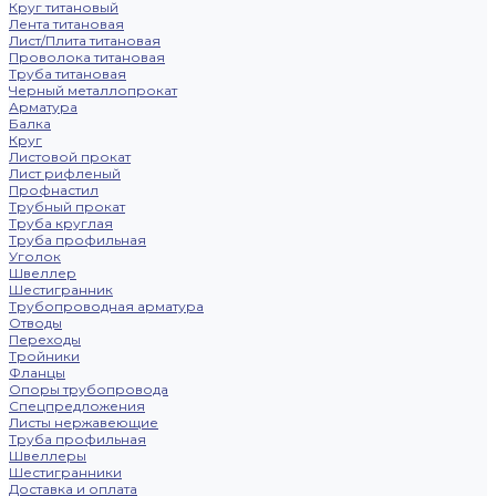
Круг титановый
Лента титановая
Лист/Плита титановая
Проволока титановая
Труба титановая
Черный металлопрокат
Арматура
Балка
Круг
Листовой прокат
Лист рифленый
Профнастил
Трубный прокат
Труба круглая
Труба профильная
Уголок
Швеллер
Шестигранник
Трубопроводная арматура
Отводы
Переходы
Тройники
Фланцы
Опоры трубопровода
Спецпредложения
Листы нержавеющие
Труба профильная
Швеллеры
Шестигранники
Доставка и оплата