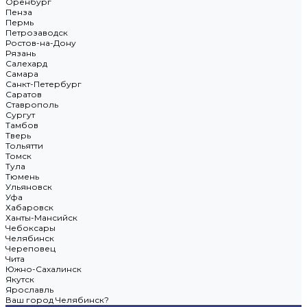
Оренбург
Пенза
Пермь
Петрозаводск
Ростов-на-Дону
Рязань
Салехард
Самара
Санкт-Петербург
Саратов
Ставрополь
Сургут
Тамбов
Тверь
Тольятти
Томск
Тула
Тюмень
Ульяновск
Уфа
Хабаровск
Ханты-Мансийск
Чебоксары
Челябинск
Череповец
Чита
Южно-Сахалинск
Якутск
Ярославль
Ваш город Челябинск?