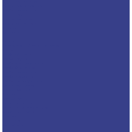
Спецпредложения
Листы нержавеющие
Труба профильная
Швеллеры
Шестигранники
Доставка и оплата
Отзывы
Контакты
...
Каталог
Нержавеющий металлопрокат
Сетка
Трубный прокат
Труба круглая
Труба электросварная
Труба бесшовная
Труба профильная
Труба квадратная
Труба прямоугольная
Сортовой прокат
Шестигранник
Квадрат
Круги/Прутки
Поковка круглая
Поковка прямоугольная
Фасонный прокат
Уголок
Швеллер
Балка/Тавр
Лист