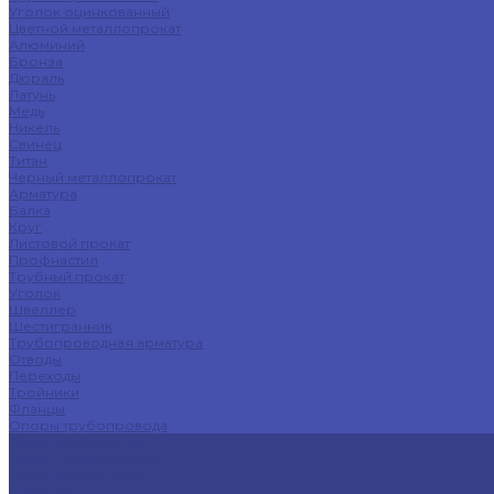
Уголок оцинкованный
Цветной металлопрокат
Алюминий
Бронза
Дюраль
Латунь
Медь
Никель
Свинец
Титан
Черный металлопрокат
Арматура
Балка
Круг
Листовой прокат
Профнастил
Трубный прокат
Уголок
Швеллер
Шестигранник
Трубопроводная арматура
Отводы
Переходы
Тройники
Фланцы
Опоры трубопровода
Спецпредложения
Листы нержавеющие
Труба профильная
Швеллеры