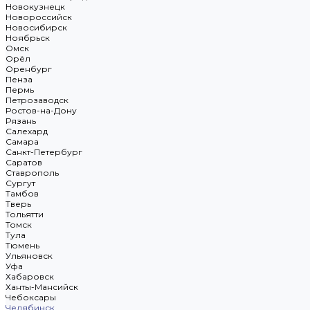
Новокузнецк
Новороссийск
Новосибирск
Ноябрьск
Омск
Орёл
Оренбург
Пенза
Пермь
Петрозаводск
Ростов-на-Дону
Рязань
Салехард
Самара
Санкт-Петербург
Саратов
Ставрополь
Сургут
Тамбов
Тверь
Тольятти
Томск
Тула
Тюмень
Ульяновск
Уфа
Хабаровск
Ханты-Мансийск
Чебоксары
Челябинск