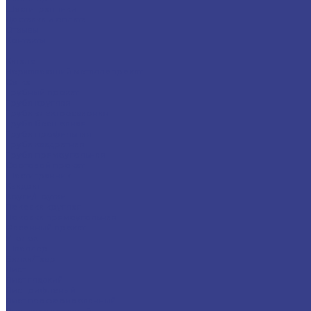
Шестигранники
Доставка и оплата
Отзывы
Контакты
...
Каталог
Нержавеющий металлопрокат
Сетка
Трубный прокат
Труба круглая
Труба электросварная
Труба бесшовная
Труба профильная
Труба квадратная
Труба прямоугольная
Сортовой прокат
Шестигранник
Квадрат
Круги/Прутки
Поковка круглая
Поковка прямоугольная
Фасонный прокат
Уголок
Швеллер
Балка/Тавр
Лист
Лист гладкий
Лист рифленый
Лист перфорированный
Лист декоративный