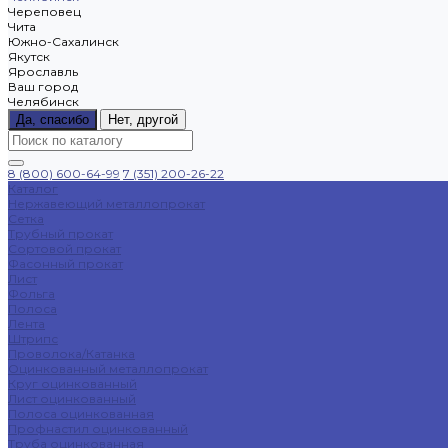
Череповец
Чита
Южно-Сахалинск
Якутск
Ярославль
Ваш город
Челябинск
Да, спасибо
Нет, другой
8 (800) 600-64-99
7 (351) 200-26-22
Каталог
Нержавеющий металлопрокат
Сетка
Трубный прокат
Сортовой прокат
Фасонный прокат
Лист
Фольга
Полоса
Лента
Штрипс
Проволока/Катанка
Оцинкованный металлопрокат
Круг оцинкованный
Лист оцинкованный
Полоса оцинкованная
Профнастил оцинкованный
Труба оцинкованная