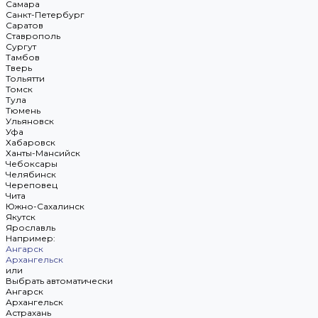
Самара
Санкт-Петербург
Саратов
Ставрополь
Сургут
Тамбов
Тверь
Тольятти
Томск
Тула
Тюмень
Ульяновск
Уфа
Хабаровск
Ханты-Мансийск
Чебоксары
Челябинск
Череповец
Чита
Южно-Сахалинск
Якутск
Ярославль
Например:
Ангарск
Архангельск
или
Выбрать автоматически
Ангарск
Архангельск
Астрахань