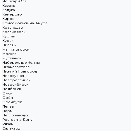
Йошкар-Ола
Казань
Калуга
Кемерово
Киров
Комсомольск-на-Амуре
Краснодар
Красноярск
Курган
Курск
Липецк
Магнитогорск
Москва
Мурманск
Набережные Челны
Нижневартовск
Нижний Новгород
Новокузнецк
Новороссийск
Новосибирск
Ноябрьск
Омск
Орёл
Оренбург
Пенза
Пермь
Петрозаводск
Ростов-на-Дону
Рязань
Салехард