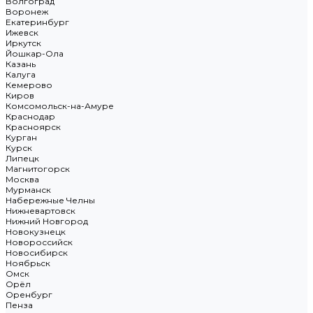
Волгоград
Воронеж
Екатеринбург
Ижевск
Иркутск
Йошкар-Ола
Казань
Калуга
Кемерово
Киров
Комсомольск-на-Амуре
Краснодар
Красноярск
Курган
Курск
Липецк
Магнитогорск
Москва
Мурманск
Набережные Челны
Нижневартовск
Нижний Новгород
Новокузнецк
Новороссийск
Новосибирск
Ноябрьск
Омск
Орёл
Оренбург
Пенза