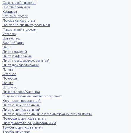
Сортовой прокат
Шестигранник
Квадрат
Круги/Прутки
Поковка круглая
Поковка прямоугольная
Фасонный прокат
Уголок
Швеллер
Балка/Тавр
Лист
Лист гладкий
Лист рифленый
Лист перфорированный
Лист декоративный
Плита
Фольга
Полоса
Лента
Штрипс
Проволока/Катанка
Оцинкованный металлопрокат
Круг оцинкованный
Лист оцинкованный
Лист оцинкованный
Лист оцинкованный с полимерным покрытием
Полоса оцинкованная
Профнастил оцинкованный
Труба оцинкованная
Труба круглая