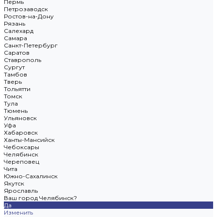
Пермь
Петрозаводск
Ростов-на-Дону
Рязань
Салехард
Самара
Санкт-Петербург
Саратов
Ставрополь
Сургут
Тамбов
Тверь
Тольятти
Томск
Тула
Тюмень
Ульяновск
Уфа
Хабаровск
Ханты-Мансийск
Чебоксары
Челябинск
Череповец
Чита
Южно-Сахалинск
Якутск
Ярославль
Ваш город Челябинск?
Да
Изменить