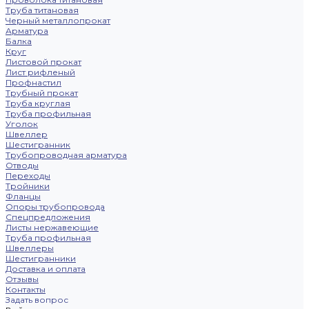
Труба титановая
Черный металлопрокат
Арматура
Балка
Круг
Листовой прокат
Лист рифленый
Профнастил
Трубный прокат
Труба круглая
Труба профильная
Уголок
Швеллер
Шестигранник
Трубопроводная арматура
Отводы
Переходы
Тройники
Фланцы
Опоры трубопровода
Спецпредложения
Листы нержавеющие
Труба профильная
Швеллеры
Шестигранники
Доставка и оплата
Отзывы
Контакты
Задать вопрос