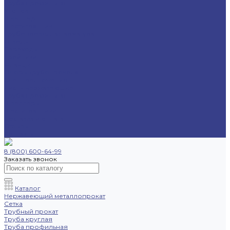
Труба профильная
Уголок
Швеллер
Шестигранник
Трубопроводная арматура
Отводы
Переходы
Тройники
Фланцы
Опоры трубопровода
Спецпредложения
Листы нержавеющие
Труба профильная
Швеллеры
Шестигранники
Доставка и оплата
Отзывы
Контакты
8 (800) 600-64-99
Заказать звонок
Каталог
Нержавеющий металлопрокат
Сетка
Трубный прокат
Труба круглая
Труба профильная