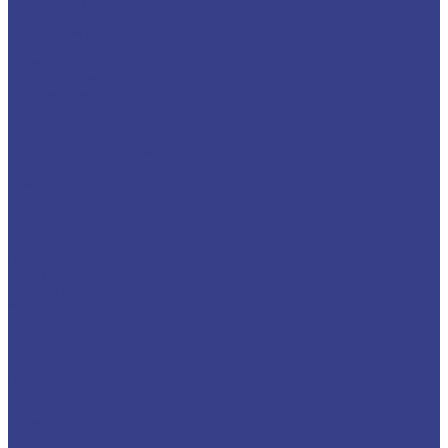
Лента медная
Лист/Плита медная
Проволока медная
Пруток медный
Труба медная
Фольга медная
Шина медная
Никель
Анод никелевый
Лента никелевая
Никелевая проволока
Пруток никелевый
Свинец
Титан
Круг титановый
Лента титановая
Лист/Плита титановая
Проволока титановая
Труба титановая
Черный металлопрокат
Арматура
Балка
Круг
Листовой прокат
Лист рифленый
Профнастил
Трубный прокат
Труба круглая
Труба бесшовная
Труба электросварная