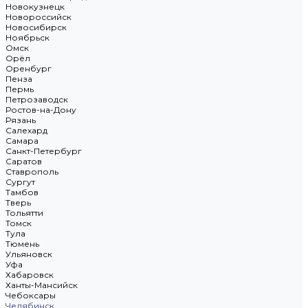
Новокузнецк
Новороссийск
Новосибирск
Ноябрьск
Омск
Орёл
Оренбург
Пенза
Пермь
Петрозаводск
Ростов-на-Дону
Рязань
Салехард
Самара
Санкт-Петербург
Саратов
Ставрополь
Сургут
Тамбов
Тверь
Тольятти
Томск
Тула
Тюмень
Ульяновск
Уфа
Хабаровск
Ханты-Мансийск
Чебоксары
Челябинск