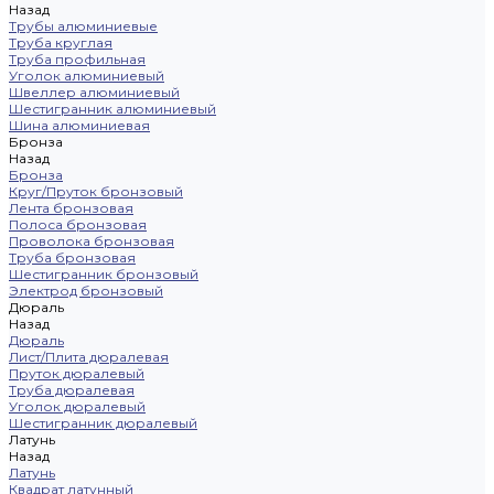
Назад
Трубы алюминиевые
Труба круглая
Труба профильная
Уголок алюминиевый
Швеллер алюминиевый
Шестигранник алюминиевый
Шина алюминиевая
Бронза
Назад
Бронза
Круг/Пруток бронзовый
Лента бронзовая
Полоса бронзовая
Проволока бронзовая
Труба бронзовая
Шестигранник бронзовый
Электрод бронзовый
Дюраль
Назад
Дюраль
Лист/Плита дюралевая
Пруток дюралевый
Труба дюралевая
Уголок дюралевый
Шестигранник дюралевый
Латунь
Назад
Латунь
Квадрат латунный