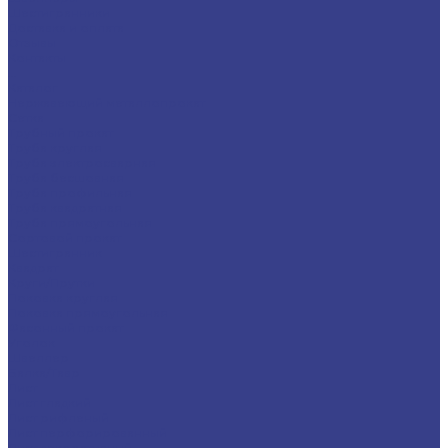
Шестигранники
Доставка и оплата
Отзывы
Контакты
...
Каталог
Нержавеющий металлопрокат
Сетка
Трубный прокат
Труба круглая
Труба электросварная
Труба бесшовная
Труба профильная
Труба квадратная
Труба прямоугольная
Сортовой прокат
Шестигранник
Квадрат
Круги/Прутки
Поковка круглая
Поковка прямоугольная
Фасонный прокат
Уголок
Швеллер
Балка/Тавр
Лист
Лист гладкий
Лист рифленый
Лист перфорированный
Лист декоративный