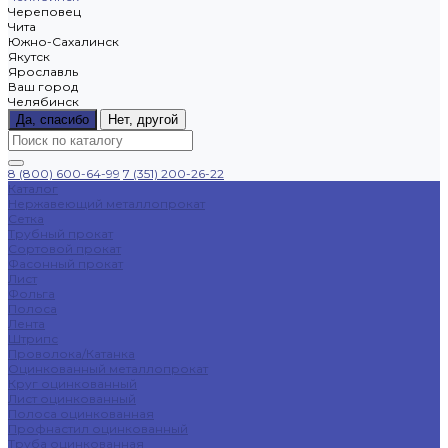
Череповец
Чита
Южно-Сахалинск
Якутск
Ярославль
Ваш город
Челябинск
Да, спасибо
Нет, другой
8 (800) 600-64-99
7 (351) 200-26-22
Каталог
Нержавеющий металлопрокат
Сетка
Трубный прокат
Сортовой прокат
Фасонный прокат
Лист
Фольга
Полоса
Лента
Штрипс
Проволока/Катанка
Оцинкованный металлопрокат
Круг оцинкованный
Лист оцинкованный
Полоса оцинкованная
Профнастил оцинкованный
Труба оцинкованная