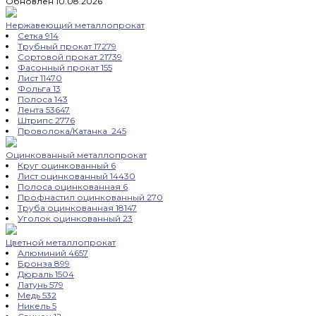
Обновлен 10.08.2026
Нержавеющий металлопрокат
Сетка
914
Трубный прокат
17279
Сортовой прокат
21739
Фасонный прокат
155
Лист
11470
Фольга
13
Полоса
143
Лента
53647
Штрипс
2776
Проволока/Катанка
245
Оцинкованный металлопрокат
Круг оцинкованный
6
Лист оцинкованный
14430
Полоса оцинкованная
6
Профнастил оцинкованный
270
Труба оцинкованная
18147
Уголок оцинкованный
23
Цветной металлопрокат
Алюминий
4657
Бронза
899
Дюраль
1504
Латунь
579
Медь
532
Никель
5