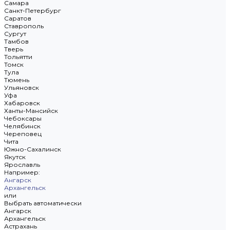
Самара
Санкт-Петербург
Саратов
Ставрополь
Сургут
Тамбов
Тверь
Тольятти
Томск
Тула
Тюмень
Ульяновск
Уфа
Хабаровск
Ханты-Мансийск
Чебоксары
Челябинск
Череповец
Чита
Южно-Сахалинск
Якутск
Ярославль
Например:
Ангарск
Архангельск
или
Выбрать автоматически
Ангарск
Архангельск
Астрахань