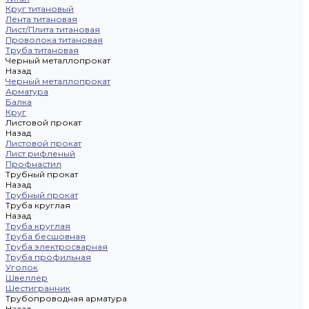
Круг титановый
Лента титановая
Лист/Плита титановая
Проволока титановая
Труба титановая
Черный металлопрокат
Назад
Черный металлопрокат
Арматура
Балка
Круг
Листовой прокат
Назад
Листовой прокат
Лист рифленый
Профнастил
Трубный прокат
Назад
Трубный прокат
Труба круглая
Назад
Труба круглая
Труба бесшовная
Труба электросварная
Труба профильная
Уголок
Швеллер
Шестигранник
Трубопроводная арматура
Назад