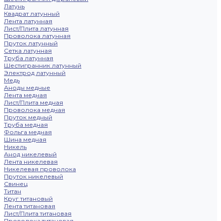
Латунь
Квадрат латунный
Лента латунная
Лист/Плита латунная
Проволока латунная
Пруток латунный
Сетка латунная
Труба латунная
Шестигранник латунный
Электрод латунный
Медь
Аноды медные
Лента медная
Лист/Плита медная
Проволока медная
Пруток медный
Труба медная
Фольга медная
Шина медная
Никель
Анод никелевый
Лента никелевая
Никелевая проволока
Пруток никелевый
Свинец
Титан
Круг титановый
Лента титановая
Лист/Плита титановая
Проволока титановая