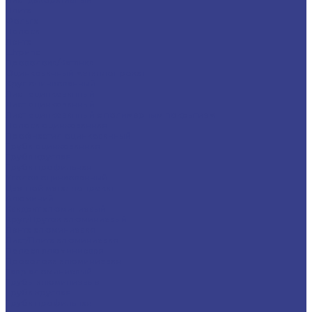
Плита
Фольга
Полоса
Лента
Штрипс
Проволока/Катанка
Оцинкованный металлопрокат
Круг оцинкованный
Лист оцинкованный
Лист оцинкованный
Лист оцинкованный с полимерным покрытием
Полоса оцинкованная
Профнастил оцинкованный
Труба оцинкованная
Труба круглая
Труба профильная
Уголок оцинкованный
Цветной металлопрокат
Алюминий
Квадрат алюминиевый
Круг/Пруток алюминиевый
Лента алюминиевая
Лист/Плита алюминиевая
Полоса алюминиевая
Проволока алюминиевая
Тавр алюминиевый
Трубы алюминиевые
Труба круглая
Труба профильная