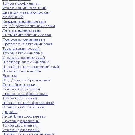
Труба профильная
Уголок оцинкованный
Цветной металлопрокат
Алюминий
Квадрат алюминиевый
Круг/Пруток алюминиевый
Лента алюминиевая
Лист/Плита алюминиевая
Полоса алюминиевая
Проволока алюминиевая
Тавр алюминиевый
Трубы алюминиевые
Уголок алюминиевый
Швеллер алюминиевый
Шестигранник алюминиевый
Шина алюминиевая
Бронза
Круг/Пруток бронзовый
Лента бронзовая
Полоса бронзовая
Проволока бронзовая
Труба бронзовая
Шестигранник бронзовый
Электрод бронзовый
Дюраль
Лист/Плита дюралевая
Пруток дюралевый
Труба дюралевая
Уголок дюралевый
Шестигранник дюралевый