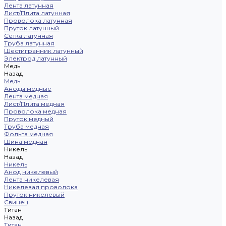
Лента латунная
Лист/Плита латунная
Проволока латунная
Пруток латунный
Сетка латунная
Труба латунная
Шестигранник латунный
Электрод латунный
Медь
Назад
Медь
Аноды медные
Лента медная
Лист/Плита медная
Проволока медная
Пруток медный
Труба медная
Фольга медная
Шина медная
Никель
Назад
Никель
Анод никелевый
Лента никелевая
Никелевая проволока
Пруток никелевый
Свинец
Титан
Назад
Титан