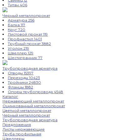
Свинец
12
Титан
406
Черный металлопрокат
Арматура
256
Балка
117
Круг
720
Листовой прокат
119
Профнастил
1401
Трубный прокат
3882
Уголок
219
Швеллер
129
Шестигранник
77
Трубопроводная арматура
Отводы
15397
Переходы
10423
Тройники
24830
Фланцы
1882
Опоры трубопровода
4548
Каталог
Нержавеющий металлопрокат
Оцинкованный металлопрокат
Цветной металлопрокат
Черный металлопрокат
Трубопроводная арматура
Предложения
Листы нержавеющие
Труба профильная
Швеллеры