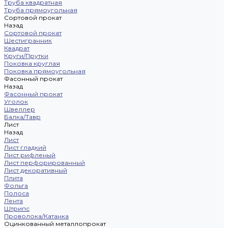
Труба квадратная
Труба прямоугольная
Сортовой прокат
Назад
Сортовой прокат
Шестигранник
Квадрат
Круги/Прутки
Поковка круглая
Поковка прямоугольная
Фасонный прокат
Назад
Фасонный прокат
Уголок
Швеллер
Балка/Тавр
Лист
Назад
Лист
Лист гладкий
Лист рифленый
Лист перфорированный
Лист декоративный
Плита
Фольга
Полоса
Лента
Штрипс
Проволока/Катанка
Оцинкованный металлопрокат