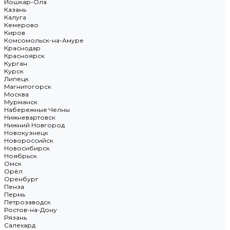
Йошкар-Ола
Казань
Калуга
Кемерово
Киров
Комсомольск-на-Амуре
Краснодар
Красноярск
Курган
Курск
Липецк
Магнитогорск
Москва
Мурманск
Набережные Челны
Нижневартовск
Нижний Новгород
Новокузнецк
Новороссийск
Новосибирск
Ноябрьск
Омск
Орёл
Оренбург
Пенза
Пермь
Петрозаводск
Ростов-на-Дону
Рязань
Салехард