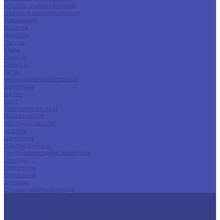
Уголок оцинкованный
Цветной металлопрокат
Алюминий
Бронза
Дюраль
Латунь
Медь
Никель
Свинец
Титан
Черный металлопрокат
Арматура
Балка
Круг
Листовой прокат
Профнастил
Трубный прокат
Уголок
Швеллер
Шестигранник
Трубопроводная арматура
Отводы
Переходы
Тройники
Фланцы
Опоры трубопровода
Спецпредложения
Листы нержавеющие
Труба профильная
Швеллеры