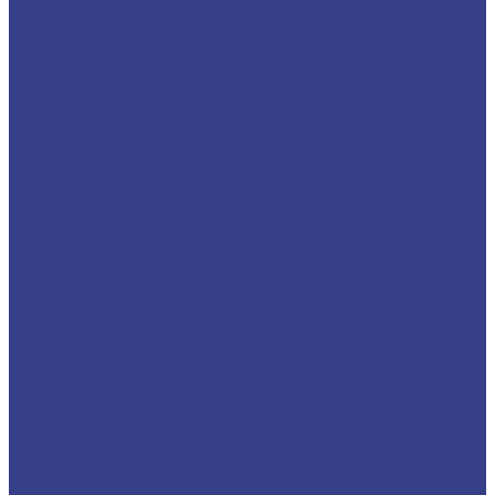
Уголок алюминиевый
Швеллер алюминиевый
Шестигранник алюминиевый
Шина алюминиевая
Бронза
Круг/Пруток бронзовый
Лента бронзовая
Полоса бронзовая
Проволока бронзовая
Труба бронзовая
Шестигранник бронзовый
Электрод бронзовый
Дюраль
Лист/Плита дюралевая
Пруток дюралевый
Труба дюралевая
Уголок дюралевый
Шестигранник дюралевый
Латунь
Квадрат латунный
Лента латунная
Лист/Плита латунная
Проволока латунная
Пруток латунный
Сетка латунная
Труба латунная
Шестигранник латунный
Электрод латунный
Медь
Аноды медные