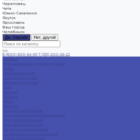
Череповец
Чита
Южно-Сахалинск
Якутск
Ярославль
Ваш город
Челябинск
Да, спасибо
Нет, другой
8 (800) 600-64-99
7 (351) 200-26-22
Каталог
Нержавеющий металлопрокат
Сетка
Трубный прокат
Сортовой прокат
Фасонный прокат
Лист
Фольга
Полоса
Лента
Штрипс
Проволока/Катанка
Оцинкованный металлопрокат
Круг оцинкованный
Лист оцинкованный
Полоса оцинкованная
Профнастил оцинкованный
Труба оцинкованная