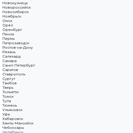
Новокузнецк
Новороссийск
Новосибирск
Ноябрьск
Омск
Орёл
Оренбург
Пенза
Пермь
Петрозаводск
Ростов-на-Дону
Рязань
Салехард
Самара
Санкт-Петербург
Саратов
Ставрополь
Сургут
Тамбов
Тверь
Тольятти
Томск
Тула
Тюмень
Ульяновск
Уфа
Хабаровск
Ханты-Мансийск
Чебоксары
Челябинск