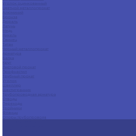
Уголок оцинкованный
Цветной металлопрокат
Алюминий
Бронза
Дюраль
Латунь
Медь
Никель
Свинец
Титан
Черный металлопрокат
Арматура
Балка
Круг
Листовой прокат
Профнастил
Трубный прокат
Уголок
Швеллер
Шестигранник
Трубопроводная арматура
Отводы
Переходы
Тройники
Фланцы
Опоры трубопровода
Спецпредложения
Листы нержавеющие
Труба профильная
Швеллеры