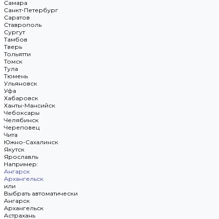
Самара
Санкт-Петербург
Саратов
Ставрополь
Сургут
Тамбов
Тверь
Тольятти
Томск
Тула
Тюмень
Ульяновск
Уфа
Хабаровск
Ханты-Мансийск
Чебоксары
Челябинск
Череповец
Чита
Южно-Сахалинск
Якутск
Ярославль
Например:
Ангарск
Архангельск
или
Выбрать автоматически
Ангарск
Архангельск
Астрахань