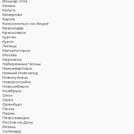
Йошкар-Ола
Казань
Калуга
Кемерово
Киров
Комсомольск-на-Амуре
Краснодар
Красноярск
Курган
Курск
Липецк
Магнитогорск
Москва
Мурманск
Набережные Челны
Нижневартовск
Нижний Новгород
Новокузнецк
Новороссийск
Новосибирск
Ноябрьск
Омск
Орёл
Оренбург
Пенза
Пермь
Петрозаводск
Ростов-на-Дону
Рязань
Салехард