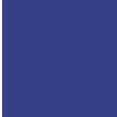
Шестигранники
Доставка и оплата
Отзывы
Контакты
...
Каталог
Нержавеющий металлопрокат
Сетка
Трубный прокат
Труба круглая
Труба электросварная
Труба бесшовная
Труба профильная
Труба квадратная
Труба прямоугольная
Сортовой прокат
Шестигранник
Квадрат
Круги/Прутки
Поковка круглая
Поковка прямоугольная
Фасонный прокат
Уголок
Швеллер
Балка/Тавр
Лист
Лист гладкий
Лист рифленый
Лист перфорированный
Лист декоративный