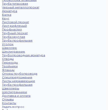
Труба титановая
Черный металлопрокат
Арматура
Балка
Круг
Листовой прокат
Лист рифленый
Профнастил
Трубный прокат
Труба круглая
Труба профильная
Уголок
Швеллер
Шестигранник
Трубопроводная арматура
Отводы
Переходы
Тройники
Фланцы
Опоры трубопровода
Спецпредложения
Листы нержавеющие
Труба профильная
Швеллеры
Шестигранники
Доставка и оплата
Отзывы
Контакты
Задать вопрос