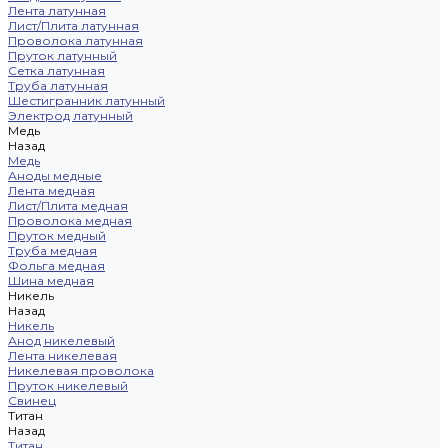
Лента латунная
Лист/Плита латунная
Проволока латунная
Пруток латунный
Сетка латунная
Труба латунная
Шестигранник латунный
Электрод латунный
Медь
Назад
Медь
Аноды медные
Лента медная
Лист/Плита медная
Проволока медная
Пруток медный
Труба медная
Фольга медная
Шина медная
Никель
Назад
Никель
Анод никелевый
Лента никелевая
Никелевая проволока
Пруток никелевый
Свинец
Титан
Назад
Титан