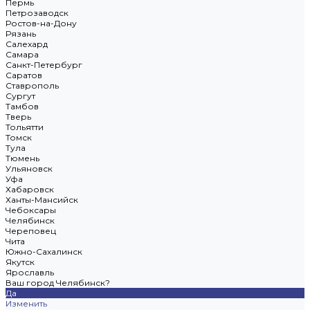
Пермь
Петрозаводск
Ростов-на-Дону
Рязань
Салехард
Самара
Санкт-Петербург
Саратов
Ставрополь
Сургут
Тамбов
Тверь
Тольятти
Томск
Тула
Тюмень
Ульяновск
Уфа
Хабаровск
Ханты-Мансийск
Чебоксары
Челябинск
Череповец
Чита
Южно-Сахалинск
Якутск
Ярославль
Ваш город Челябинск?
Да
Изменить