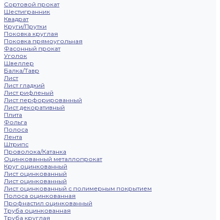
Сортовой прокат
Шестигранник
Квадрат
Круги/Прутки
Поковка круглая
Поковка прямоугольная
Фасонный прокат
Уголок
Швеллер
Балка/Тавр
Лист
Лист гладкий
Лист рифленый
Лист перфорированный
Лист декоративный
Плита
Фольга
Полоса
Лента
Штрипс
Проволока/Катанка
Оцинкованный металлопрокат
Круг оцинкованный
Лист оцинкованный
Лист оцинкованный
Лист оцинкованный с полимерным покрытием
Полоса оцинкованная
Профнастил оцинкованный
Труба оцинкованная
Труба круглая