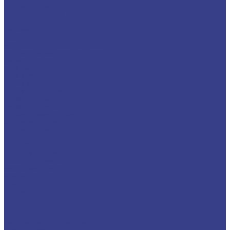
Шестигранники
Доставка и оплата
Отзывы
Контакты
...
Каталог
Нержавеющий металлопрокат
Сетка
Трубный прокат
Труба круглая
Труба электросварная
Труба бесшовная
Труба профильная
Труба квадратная
Труба прямоугольная
Сортовой прокат
Шестигранник
Квадрат
Круги/Прутки
Поковка круглая
Поковка прямоугольная
Фасонный прокат
Уголок
Швеллер
Балка/Тавр
Лист
Лист гладкий
Лист рифленый
Лист перфорированный
Лист декоративный