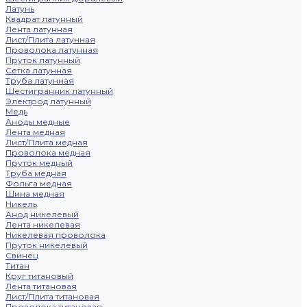
Латунь
Квадрат латунный
Лента латунная
Лист/Плита латунная
Проволока латунная
Пруток латунный
Сетка латунная
Труба латунная
Шестигранник латунный
Электрод латунный
Медь
Аноды медные
Лента медная
Лист/Плита медная
Проволока медная
Пруток медный
Труба медная
Фольга медная
Шина медная
Никель
Анод никелевый
Лента никелевая
Никелевая проволока
Пруток никелевый
Свинец
Титан
Круг титановый
Лента титановая
Лист/Плита титановая
Проволока титановая