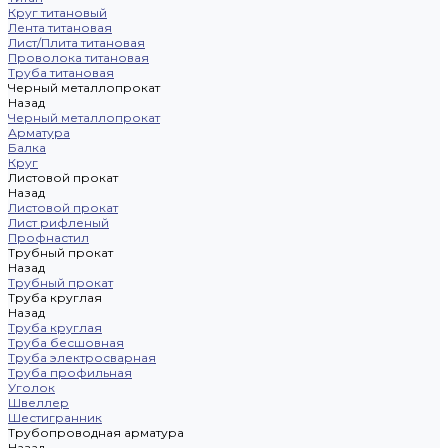
Круг титановый
Лента титановая
Лист/Плита титановая
Проволока титановая
Труба титановая
Черный металлопрокат
Назад
Черный металлопрокат
Арматура
Балка
Круг
Листовой прокат
Назад
Листовой прокат
Лист рифленый
Профнастил
Трубный прокат
Назад
Трубный прокат
Труба круглая
Назад
Труба круглая
Труба бесшовная
Труба электросварная
Труба профильная
Уголок
Швеллер
Шестигранник
Трубопроводная арматура
Назад