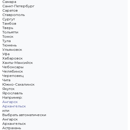
Самара
Санкт-Петербург
Саратов
Ставрополь
Сургут
Тамбов
Тверь
Тольятти
Томск
Тула
Тюмень
Ульяновск
Уфа
Хабаровск
Ханты-Мансийск
Чебоксары
Челябинск
Череповец
Чита
Южно-Сахалинск
Якутск
Ярославль
Например:
Ангарск
Архангельск
или
Выбрать автоматически
Ангарск
Архангельск
Астрахань