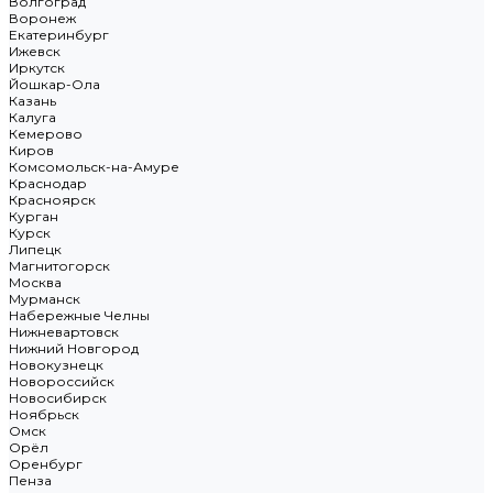
Волгоград
Воронеж
Екатеринбург
Ижевск
Иркутск
Йошкар-Ола
Казань
Калуга
Кемерово
Киров
Комсомольск-на-Амуре
Краснодар
Красноярск
Курган
Курск
Липецк
Магнитогорск
Москва
Мурманск
Набережные Челны
Нижневартовск
Нижний Новгород
Новокузнецк
Новороссийск
Новосибирск
Ноябрьск
Омск
Орёл
Оренбург
Пенза