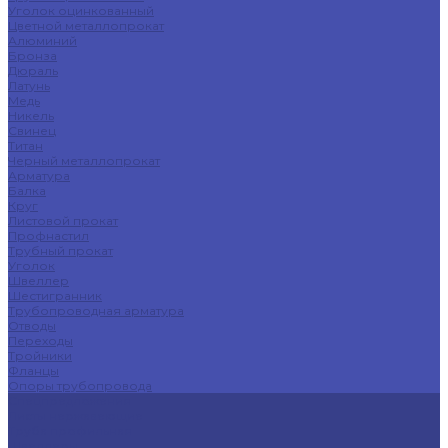
Уголок оцинкованный
Цветной металлопрокат
Алюминий
Бронза
Дюраль
Латунь
Медь
Никель
Свинец
Титан
Черный металлопрокат
Арматура
Балка
Круг
Листовой прокат
Профнастил
Трубный прокат
Уголок
Швеллер
Шестигранник
Трубопроводная арматура
Отводы
Переходы
Тройники
Фланцы
Опоры трубопровода
Спецпредложения
Листы нержавеющие
Труба профильная
Швеллеры