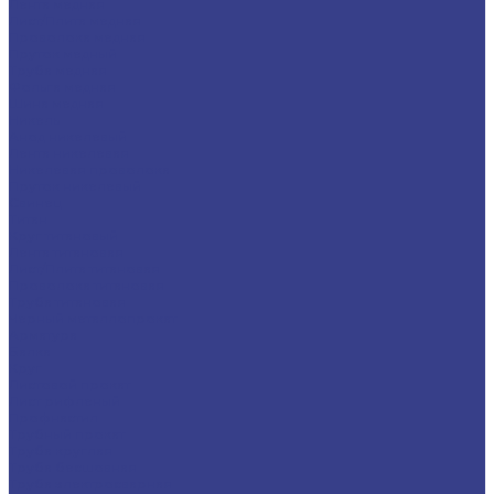
Лента медная
Лист/Плита медная
Проволока медная
Пруток медный
Труба медная
Фольга медная
Шина медная
Никель
Анод никелевый
Лента никелевая
Никелевая проволока
Пруток никелевый
Свинец
Титан
Круг титановый
Лента титановая
Лист/Плита титановая
Проволока титановая
Труба титановая
Черный металлопрокат
Арматура
Балка
Круг
Листовой прокат
Лист рифленый
Профнастил
Трубный прокат
Труба круглая
Труба бесшовная
Труба электросварная