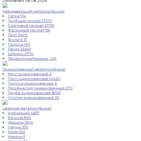
Обновлен 08.08.2026
Нержавеющий металлопрокат
Сетка
914
Трубный прокат
17279
Сортовой прокат
21739
Фасонный прокат
155
Лист
11470
Фольга
13
Полоса
143
Лента
53647
Штрипс
2776
Проволока/Катанка
245
Оцинкованный металлопрокат
Круг оцинкованный
6
Лист оцинкованный
14430
Полоса оцинкованная
6
Профнастил оцинкованный
270
Труба оцинкованная
18147
Уголок оцинкованный
23
Цветной металлопрокат
Алюминий
4657
Бронза
899
Дюраль
1504
Латунь
579
Медь
532
Никель
5