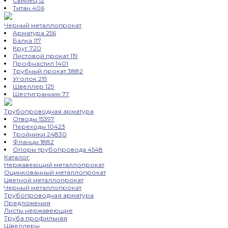
Свинец
12
Титан
406
Черный металлопрокат
Арматура
256
Балка
117
Круг
720
Листовой прокат
119
Профнастил
1401
Трубный прокат
3882
Уголок
219
Швеллер
129
Шестигранник
77
Трубопроводная арматура
Отводы
15397
Переходы
10423
Тройники
24830
Фланцы
1882
Опоры трубопровода
4548
Каталог
Нержавеющий металлопрокат
Оцинкованный металлопрокат
Цветной металлопрокат
Черный металлопрокат
Трубопроводная арматура
Предложения
Листы нержавеющие
Труба профильная
Швеллеры