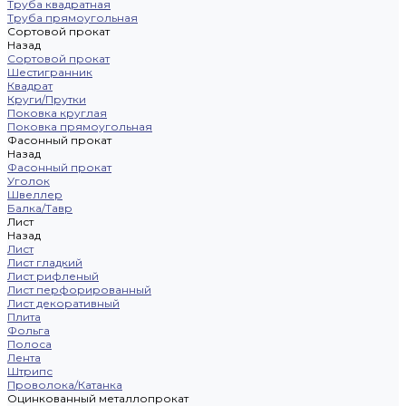
Труба квадратная
Труба прямоугольная
Сортовой прокат
Назад
Сортовой прокат
Шестигранник
Квадрат
Круги/Прутки
Поковка круглая
Поковка прямоугольная
Фасонный прокат
Назад
Фасонный прокат
Уголок
Швеллер
Балка/Тавр
Лист
Назад
Лист
Лист гладкий
Лист рифленый
Лист перфорированный
Лист декоративный
Плита
Фольга
Полоса
Лента
Штрипс
Проволока/Катанка
Оцинкованный металлопрокат