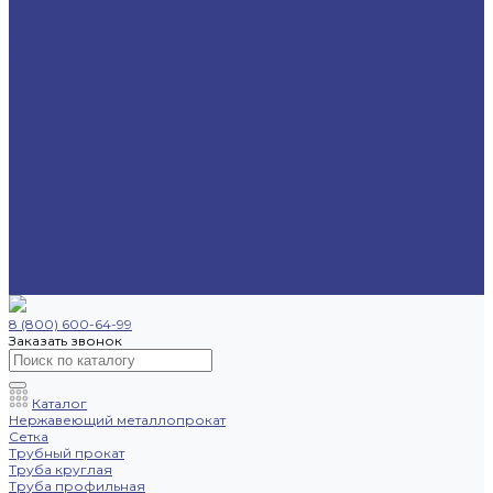
Труба профильная
Уголок
Швеллер
Шестигранник
Трубопроводная арматура
Отводы
Переходы
Тройники
Фланцы
Опоры трубопровода
Спецпредложения
Листы нержавеющие
Труба профильная
Швеллеры
Шестигранники
Доставка и оплата
Отзывы
Контакты
8 (800) 600-64-99
Заказать звонок
Каталог
Нержавеющий металлопрокат
Сетка
Трубный прокат
Труба круглая
Труба профильная