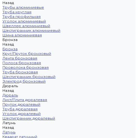
Назад
Трубы алюминиевые
Труба круглая
Труба профильная
Уголок алюминиевый
Швеллер алюминиевый
Шестигранник алюминиевый
Шина алюминиевая
Бронза
Назад
Бронза
Круг/Пруток бронзовый
Лента бронзовая
Полоса бронзовая
Проволока бронзовая
Труба бронзовая
Шестигранник бронзовый
Электрод бронзовый
Дюраль
Назад
Дюраль
Лист/Плита дюралевая
Пруток дюралевый
Труба дюралевая
Уголок дюралевый
Шестигранник дюралевый
Латунь
Назад
Латунь
Квадрат латунный