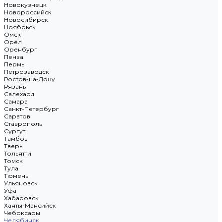
Новокузнецк
Новороссийск
Новосибирск
Ноябрьск
Омск
Орёл
Оренбург
Пенза
Пермь
Петрозаводск
Ростов-на-Дону
Рязань
Салехард
Самара
Санкт-Петербург
Саратов
Ставрополь
Сургут
Тамбов
Тверь
Тольятти
Томск
Тула
Тюмень
Ульяновск
Уфа
Хабаровск
Ханты-Мансийск
Чебоксары
Челябинск