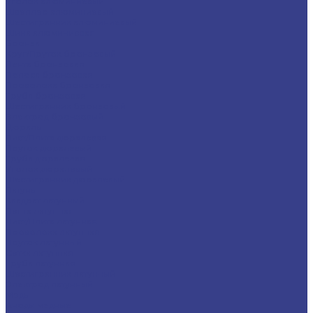
Уголок алюминиевый
Швеллер алюминиевый
Шестигранник алюминиевый
Шина алюминиевая
Бронза
Круг/Пруток бронзовый
Лента бронзовая
Полоса бронзовая
Проволока бронзовая
Труба бронзовая
Шестигранник бронзовый
Электрод бронзовый
Дюраль
Лист/Плита дюралевая
Пруток дюралевый
Труба дюралевая
Уголок дюралевый
Шестигранник дюралевый
Латунь
Квадрат латунный
Лента латунная
Лист/Плита латунная
Проволока латунная
Пруток латунный
Сетка латунная
Труба латунная
Шестигранник латунный
Электрод латунный
Медь
Аноды медные