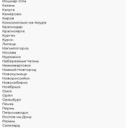
Йошкар-Ола
Казань
Калуга
Кемерово
Киров
Комсомольск-на-Амуре
Краснодар
Красноярск
Курган
Курск
Липецк
Магнитогорск
Москва
Мурманск
Набережные Челны
Нижневартовск
Нижний Новгород
Новокузнецк
Новороссийск
Новосибирск
Ноябрьск
Омск
Орёл
Оренбург
Пенза
Пермь
Петрозаводск
Ростов-на-Дону
Рязань
Салехард