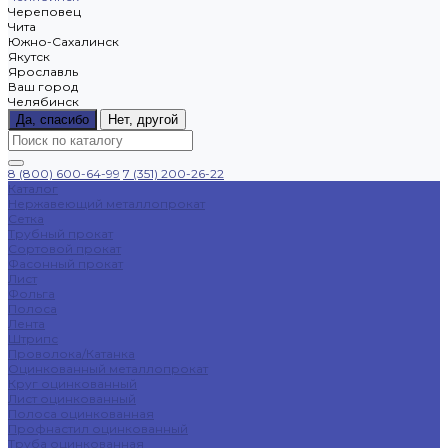
Череповец
Чита
Южно-Сахалинск
Якутск
Ярославль
Ваш город
Челябинск
Да, спасибо
Нет, другой
8 (800) 600-64-99
7 (351) 200-26-22
Каталог
Нержавеющий металлопрокат
Сетка
Трубный прокат
Сортовой прокат
Фасонный прокат
Лист
Фольга
Полоса
Лента
Штрипс
Проволока/Катанка
Оцинкованный металлопрокат
Круг оцинкованный
Лист оцинкованный
Полоса оцинкованная
Профнастил оцинкованный
Труба оцинкованная