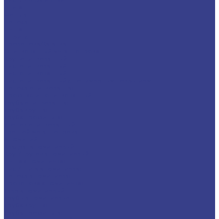
Плита
Фольга
Полоса
Лента
Штрипс
Проволока/Катанка
Оцинкованный металлопрокат
Круг оцинкованный
Лист оцинкованный
Лист оцинкованный
Лист оцинкованный с полимерным покрытием
Полоса оцинкованная
Профнастил оцинкованный
Труба оцинкованная
Труба круглая
Труба профильная
Уголок оцинкованный
Цветной металлопрокат
Алюминий
Квадрат алюминиевый
Круг/Пруток алюминиевый
Лента алюминиевая
Лист/Плита алюминиевая
Полоса алюминиевая
Проволока алюминиевая
Тавр алюминиевый
Трубы алюминиевые
Труба круглая
Труба профильная