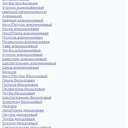
Труба профильная
Уголок оцинкованный
Цветной металлопрокат
Алюминий
Квадрат алюминиевый
Круг/Пруток алюминиевый
Лента алюминиевая
Лист/Плита алюминиевая
Полоса алюминиевая
Проволока алюминиевая
Тавр алюминиевый
Трубы алюминиевые
Уголок алюминиевый
Швеллер алюминиевый
Шестигранник алюминиевый
Шина алюминиевая
Бронза
Круг/Пруток бронзовый
Лента бронзовая
Полоса бронзовая
Проволока бронзовая
Труба бронзовая
Шестигранник бронзовый
Электрод бронзовый
Дюраль
Лист/Плита дюралевая
Пруток дюралевый
Труба дюралевая
Уголок дюралевый
Шестигранник дюралевый